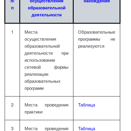
п/
осуществления
нахождения
п
образовательной
деятельности
1
Места
Образовательные
осуществления
программы не
образовательной
реализуются
деятельности при
использовании
сетевой формы
реализации
образовательных
программ
2
Места проведения
Таблица
практики
3
Места проведения
Таблица