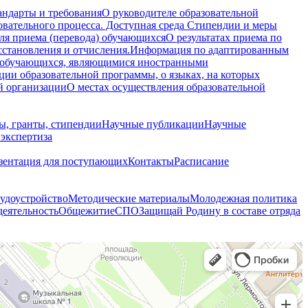
андарты и требования
О руководителе образовательной
овательного процесса. Доступная среда
Стипендии и меры
ля приема (перевода) обучающихся
О результатах приема по
осстановления и отчисления.
Информация по адаптированным
 обучающихся, являющимися иностранными
ции образовательной программы, о языках, на которых
й организации
О местах осуществления образовательной
ы, гранты, стипендии
Научные публикации
Научные
 экспертиза
зентация для поступающих
Контакты
Расписание
удоустройство
Методические материалы
Молодежная политика
деятельность
Общежитие
СПО
Защищай Родину в составе отряда