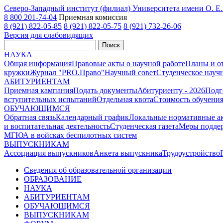
Северо-Западный институт (филиал) Университета имени О. 
8 800 201-74-04
Приемная комиссия
8 (921) 822-05-85
8 (921) 822-05-75
8 (921) 732-26-06
Версия для слабовидящих
Поиск
НАУКА
Общая информация
Правовые акты о научной работе
Планы и о
кружки
Журнал "PRO.Право"
Научный совет
Студенческое науч
АБИТУРИЕНТАМ
Приемная кампания
Подать документы
Абитуриенту - 2026
Подг
вступительных испытаний
Отдельная квота
Стоимость обучени
ОБУЧАЮЩИМСЯ
Обратная связь
Календарный график
Локальные нормативные а
и воспитательная деятельность
Студенческая газета
Меры поддер
МГЮА в войсках беспилотных систем
ВЫПУСКНИКАМ
Ассоциация выпускников
Анкета выпускника
Трудоустройство
Сведения об образовательной организации
ОБРАЗОВАНИЕ
НАУКА
АБИТУРИЕНТАМ
ОБУЧАЮЩИМСЯ
ВЫПУСКНИКАМ