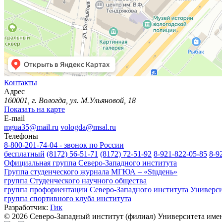
Контакты
Адрес
160001, г. Вологда, ул. М.Ульяновой, 18
Показать на карте
E-mail
mgua35@mail.ru
vologda@msal.ru
Телефоны
8-800-201-74-04 - звонок по России
бесплатный
(8172) 56-51-71
(8172) 72-51-92
8-921-822-05-85
8-9
Официальная группа Северо-Западного института
Группа студенческого журнала МГЮА – «Stuдень»
группа Студенческого научного общества
группа профориентации Северо-Западного института Универс
группа спортивного клуба института
Разработчик:
Гик
© 2026 Северо-Западный институт (филиал) Университета им