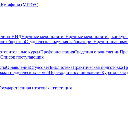
Е. Кутафина (МГЮА)
тчеты НИД
Научные мероприятия
Научные мероприятия, конкурс
ное общество
Студенческая научная лаборатория
Научно-правовая
отовительные курсы
Профориентация
Сведения о зачислении
Пре
я
Cписок поступающих
кты
Объявления
Студсовет
Библиотека
Практическая подготовка
Тр
жки студенческих семей
Перевод и восстановление
Кураторская 
Государственная итоговая аттестация