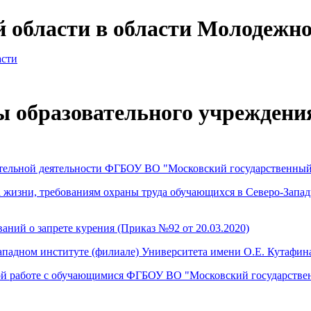
й области в области Молодежн
асти
 образовательного учреждения
ательной деятельности ФГБОУ ВО "Московский государственны
 жизни, требованиям охраны труда обучающихся в Северо-Запад
ний о запрете курения (Приказ №92 от 20.03.2020)
ападном институте (филиале) Университета имени О.Е. Кутафи
ной работе с обучающимися ФГБОУ ВО "Московский государств