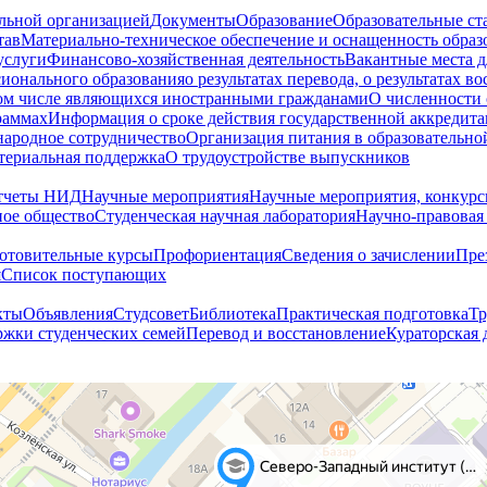
ельной организацией
Документы
Образование
Образовательные ст
тав
Материально-техническое обеспечение и оснащенность образ
услуги
Финансово-хозяйственная деятельность
Вакантные места д
сионального образования
о результатах перевода, о результатах в
том числе являющихся иностранными гражданами
О численности
раммах
Информация о сроке действия государственной аккредита
ародное сотрудничество
Организация питания в образовательно
териальная поддержка
О трудоустройстве выпускников
тчеты НИД
Научные мероприятия
Научные мероприятия, конкурс
ное общество
Студенческая научная лаборатория
Научно-правовая
отовительные курсы
Профориентация
Сведения о зачислении
Пре
я
Cписок поступающих
кты
Объявления
Студсовет
Библиотека
Практическая подготовка
Тр
жки студенческих семей
Перевод и восстановление
Кураторская 