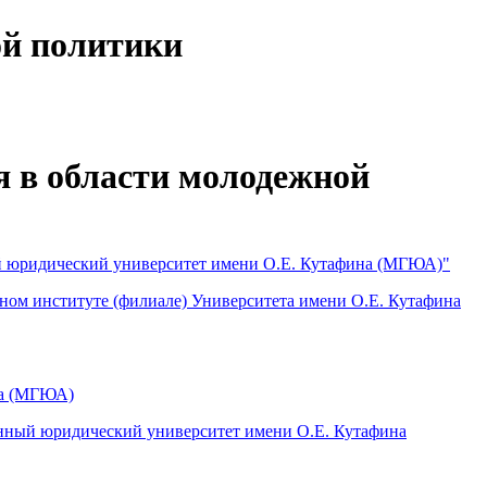
ой политики
 в области молодежной
й юридический университет имени О.Е. Кутафина (МГЮА)"
ном институте (филиале) Университета имени О.Е. Кутафина
на (МГЮА)
енный юридический университет имени О.Е. Кутафина