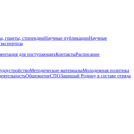
ы, гранты, стипендии
Научные публикации
Научные
 экспертиза
зентация для поступающих
Контакты
Расписание
удоустройство
Методические материалы
Молодежная политика
деятельность
Общежитие
СПО
Защищай Родину в составе отряда