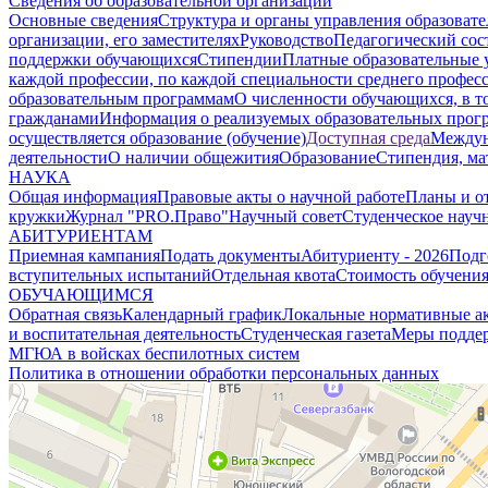
Сведения об образовательной организации
Основные сведения
Структура и органы управления образоват
организации, его заместителях
Руководство
Педагогический сос
поддержки обучающихся
Стипендии
Платные образовательные 
каждой профессии, по каждой специальности среднего профес
образовательным программам
О численности обучающихся, в 
гражданами
Информация о реализуемых образовательных прог
осуществляется образование (обучение)
Доступная среда
Междун
деятельности
О наличии общежития
Образование
Стипендия, ма
НАУКА
Общая информация
Правовые акты о научной работе
Планы и о
кружки
Журнал "PRO.Право"
Научный совет
Студенческое науч
АБИТУРИЕНТАМ
Приемная кампания
Подать документы
Абитуриенту - 2026
Подг
вступительных испытаний
Отдельная квота
Стоимость обучени
ОБУЧАЮЩИМСЯ
Обратная связь
Календарный график
Локальные нормативные а
и воспитательная деятельность
Студенческая газета
Меры поддер
МГЮА в войсках беспилотных систем
Политика в отношении обработки персональных данных