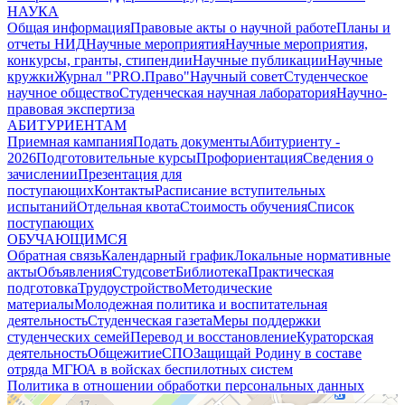
НАУКА
Общая информация
Правовые акты о научной работе
Планы и
отчеты НИД
Научные мероприятия
Научные мероприятия,
конкурсы, гранты, стипендии
Научные публикации
Научные
кружки
Журнал "PRO.Право"
Научный совет
Студенческое
научное общество
Студенческая научная лаборатория
Научно-
правовая экспертиза
АБИТУРИЕНТАМ
Приемная кампания
Подать документы
Абитуриенту -
2026
Подготовительные курсы
Профориентация
Сведения о
зачислении
Презентация для
поступающих
Контакты
Расписание вступительных
испытаний
Отдельная квота
Стоимость обучения
Cписок
поступающих
ОБУЧАЮЩИМСЯ
Обратная связь
Календарный график
Локальные нормативные
акты
Объявления
Студсовет
Библиотека
Практическая
подготовка
Трудоустройство
Методические
материалы
Молодежная политика и воспитательная
деятельность
Студенческая газета
Меры поддержки
студенческих семей
Перевод и восстановление
Кураторская
деятельность
Общежитие
СПО
Защищай Родину в составе
отряда МГЮА в войсках беспилотных систем
Политика в отношении обработки персональных данных