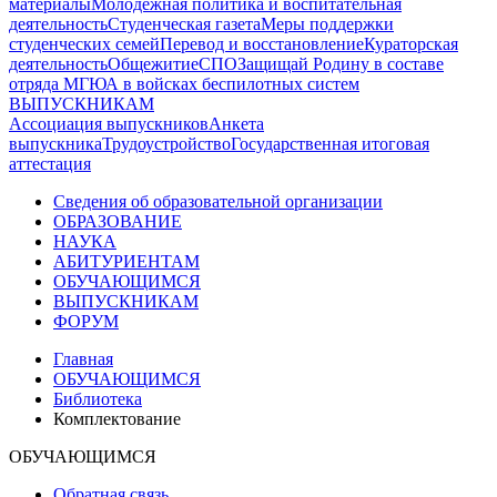
материалы
Молодежная политика и воспитательная
деятельность
Студенческая газета
Меры поддержки
студенческих семей
Перевод и восстановление
Кураторская
деятельность
Общежитие
СПО
Защищай Родину в составе
отряда МГЮА в войсках беспилотных систем
ВЫПУСКНИКАМ
Ассоциация выпускников
Анкета
выпускника
Трудоустройство
Государственная итоговая
аттестация
Сведения об образовательной организации
ОБРАЗОВАНИЕ
НАУКА
АБИТУРИЕНТАМ
ОБУЧАЮЩИМСЯ
ВЫПУСКНИКАМ
ФОРУМ
Главная
ОБУЧАЮЩИМСЯ
Библиотека
Комплектование
ОБУЧАЮЩИМСЯ
Обратная связь