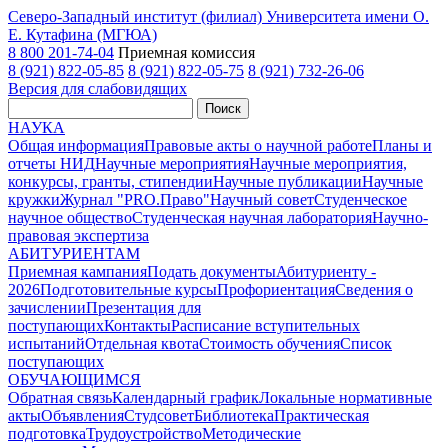
Северо-Западный институт (филиал) Университета имени О.
Е. Кутафина (МГЮА)
8 800 201-74-04
Приемная комиссия
8 (921) 822-05-85
8 (921) 822-05-75
8 (921) 732-26-06
Версия для слабовидящих
Поиск
НАУКА
Общая информация
Правовые акты о научной работе
Планы и
отчеты НИД
Научные мероприятия
Научные мероприятия,
конкурсы, гранты, стипендии
Научные публикации
Научные
кружки
Журнал "PRO.Право"
Научный совет
Студенческое
научное общество
Студенческая научная лаборатория
Научно-
правовая экспертиза
АБИТУРИЕНТАМ
Приемная кампания
Подать документы
Абитуриенту -
2026
Подготовительные курсы
Профориентация
Сведения о
зачислении
Презентация для
поступающих
Контакты
Расписание вступительных
испытаний
Отдельная квота
Стоимость обучения
Cписок
поступающих
ОБУЧАЮЩИМСЯ
Обратная связь
Календарный график
Локальные нормативные
акты
Объявления
Студсовет
Библиотека
Практическая
подготовка
Трудоустройство
Методические