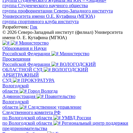
Группа студенческого журнала МГЮА – «Stuдень»
группа Студенческого научного общества
группа профориентации Северо-Западного института
Университета имени О.Е. Кутафина (МГЮА)
группа спортивного клуба института
Разработчик:
Гик
© 2026 Северо-Западный институт (филиал) Университета
имени О. Е. Кутафина (МГЮА)
Министерство
Образования и Науки
Российской Федерации
Министерство
Просвещения
Российской Федерации
ВОЛОГОДСКИЙ
ОБЛАСТНОЙ СУД
ВОЛОГОДСКИЙ
АРБИТРАЖНЫЙ
СУД
ПРОКУРАТУРА
Вологодской
области
Город Вологда
Администрация
Правительство
Вологодской
области
Следственное управление
Следственного комитета РФ
по Вологодской области
УМВД России
по Вологодской области
Региональный центр поддержки
предпринимательства