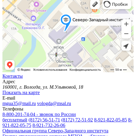
Контакты
Адрес
160001, г. Вологда, ул. М.Ульяновой, 18
Показать на карте
E-mail
mgua35@mail.ru
vologda@msal.ru
Телефоны
8-800-201-74-04 - звонок по России
бесплатный
(8172) 56-51-71
(8172) 72-51-92
8-921-822-05-85
8-
921-822-05-75
8-921-732-26-06
Официальная группа Северо-Западного института