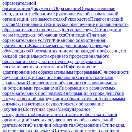
образовательной
организацией
Документы
Образование
Образовательные
стандарты и требования
О руководителе образовательной
организации, его заместителях
Руководство
Педагогический
состав
Материально-техническое обеспечение и оснащенность
образовательного процесса. Доступная среда
Стипендии и
меры поддержки обучающихся
Стипендии
Платные
образовательные услуги
Финансово-хозяйственная
деятельность
Вакантные места для приема (перевода)
обучающихся
О результатах приема по каждой профессии, по
каждой специальности среднего профессионального
образования
о результатах перевода, о результатах
восстановления и отчисления.
Информация по
адаптированным образовательным программам
О численности
обучающихся, в том числе являющихся иностранными
гражданами
О численности обучающихся, являющимися
иностранными гражданами
Информация о реализуемых
образовательных программах
Информация о сроке действия
государственной аккредитации образовательной программы,
о языках, на которых осуществляется образование
(обучение)
Доступная среда
Международное
сотрудничество
Организация питания в образовательной
организации
О местах осуществления образовательной
деятельности
О наличии общежития
Образование
Стипендия,
материальная поддержка
О трудоустройстве выпускников