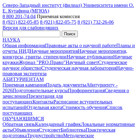
Северо-Западный институт (филиал) Университета имени О.
Е. Кутафина (МГЮА)
8 800 201-74-04
Приемная комиссия
8 (921) 822-05-85
8 (921) 822-05-75
8 (921) 732-26-06
Версия для слабовидящих
Поиск
НАУКА
Общая информация
Правовые акты о научной работе
Планы и
отчеты НИД
Научные мероприятия
Научные мероприятия,
конкурсы, гранты, стипендии
Научные публикации
Научные
кружки
Журнал "PRO.Право"
Научный совет
Студенческое
научное общество
Студенческая научная лаборатория
Научно-
правовая экспертиза
АБИТУРИЕНТАМ
Приемная кампания
Подать документы
Абитуриенту -
2026
Подготовительные курсы
Профориентация
Сведения о
зачислении
Презентация для
поступающих
Контакты
Расписание вступительных
испытаний
Отдельная квота
Стоимость обучения
Cписок
поступающих
ОБУЧАЮЩИМСЯ
Обратная связь
Календарный график
Локальные нормативные
акты
Объявления
Студсовет
Библиотека
Практическая
подготовка
Трудоустройство
Методические