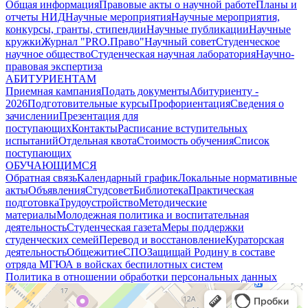
Общая информация
Правовые акты о научной работе
Планы и
отчеты НИД
Научные мероприятия
Научные мероприятия,
конкурсы, гранты, стипендии
Научные публикации
Научные
кружки
Журнал "PRO.Право"
Научный совет
Студенческое
научное общество
Студенческая научная лаборатория
Научно-
правовая экспертиза
АБИТУРИЕНТАМ
Приемная кампания
Подать документы
Абитуриенту -
2026
Подготовительные курсы
Профориентация
Сведения о
зачислении
Презентация для
поступающих
Контакты
Расписание вступительных
испытаний
Отдельная квота
Стоимость обучения
Cписок
поступающих
ОБУЧАЮЩИМСЯ
Обратная связь
Календарный график
Локальные нормативные
акты
Объявления
Студсовет
Библиотека
Практическая
подготовка
Трудоустройство
Методические
материалы
Молодежная политика и воспитательная
деятельность
Студенческая газета
Меры поддержки
студенческих семей
Перевод и восстановление
Кураторская
деятельность
Общежитие
СПО
Защищай Родину в составе
отряда МГЮА в войсках беспилотных систем
Политика в отношении обработки персональных данных