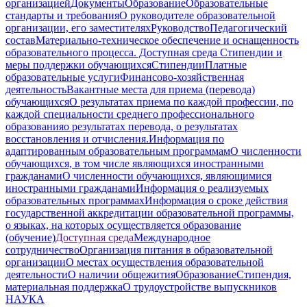
организацией
Документы
Образование
Образовательные
стандарты и требования
О руководителе образовательной
организации, его заместителях
Руководство
Педагогический
состав
Материально-техническое обеспечение и оснащенность
образовательного процесса. Доступная среда
Стипендии и
меры поддержки обучающихся
Стипендии
Платные
образовательные услуги
Финансово-хозяйственная
деятельность
Вакантные места для приема (перевода)
обучающихся
О результатах приема по каждой профессии, по
каждой специальности среднего профессионального
образования
о результатах перевода, о результатах
восстановления и отчисления.
Информация по
адаптированным образовательным программам
О численности
обучающихся, в том числе являющихся иностранными
гражданами
О численности обучающихся, являющимися
иностранными гражданами
Информация о реализуемых
образовательных программах
Информация о сроке действия
государственной аккредитации образовательной программы,
о языках, на которых осуществляется образование
(обучение)
Доступная среда
Международное
сотрудничество
Организация питания в образовательной
организации
О местах осуществления образовательной
деятельности
О наличии общежития
Образование
Стипендия,
материальная поддержка
О трудоустройстве выпускников
НАУКА