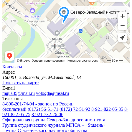
Контакты
Адрес
160001, г. Вологда, ул. М.Ульяновой, 18
Показать на карте
E-mail
mgua35@mail.ru
vologda@msal.ru
Телефоны
8-800-201-74-04 - звонок по России
бесплатный
(8172) 56-51-71
(8172) 72-51-92
8-921-822-05-85
8-
921-822-05-75
8-921-732-26-06
Официальная группа Северо-Западного института
Группа студенческого журнала МГЮА – «Stuдень»
группа Студенческого научного общества