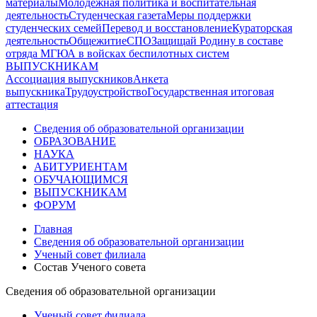
материалы
Молодежная политика и воспитательная
деятельность
Студенческая газета
Меры поддержки
студенческих семей
Перевод и восстановление
Кураторская
деятельность
Общежитие
СПО
Защищай Родину в составе
отряда МГЮА в войсках беспилотных систем
ВЫПУСКНИКАМ
Ассоциация выпускников
Анкета
выпускника
Трудоустройство
Государственная итоговая
аттестация
Сведения об образовательной организации
ОБРАЗОВАНИЕ
НАУКА
АБИТУРИЕНТАМ
ОБУЧАЮЩИМСЯ
ВЫПУСКНИКАМ
ФОРУМ
Главная
Сведения об образовательной организации
Ученый совет филиала
Состав Ученого совета
Сведения об образовательной организации
Ученый совет филиала