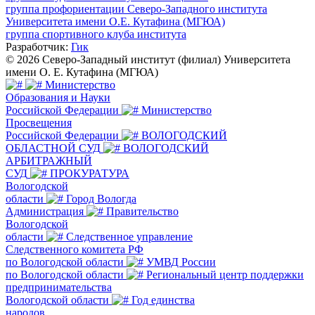
группа профориентации Северо-Западного института
Университета имени О.Е. Кутафина (МГЮА)
группа спортивного клуба института
Разработчик:
Гик
© 2026 Северо-Западный институт (филиал) Университета
имени О. Е. Кутафина (МГЮА)
Министерство
Образования и Науки
Российской Федерации
Министерство
Просвещения
Российской Федерации
ВОЛОГОДСКИЙ
ОБЛАСТНОЙ СУД
ВОЛОГОДСКИЙ
АРБИТРАЖНЫЙ
СУД
ПРОКУРАТУРА
Вологодской
области
Город Вологда
Администрация
Правительство
Вологодской
области
Следственное управление
Следственного комитета РФ
по Вологодской области
УМВД России
по Вологодской области
Региональный центр поддержки
предпринимательства
Вологодской области
Год единства
народов