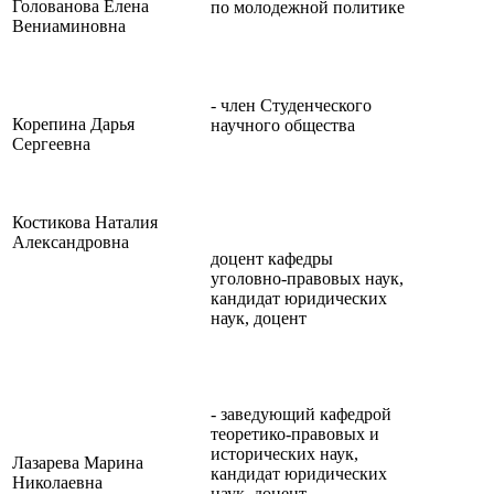
Голованова Елена
по молодежной политике
Вениаминовна
- член Студенческого
Корепина Дарья
научного общества
Сергеевна
Костикова Наталия
Александровна
доцент кафедры
уголовно-правовых наук,
кандидат юридических
наук, доцент
- заведующий кафедрой
теоретико-правовых и
исторических наук,
Лазарева Марина
кандидат юридических
Николаевна
наук, доцент