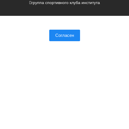
группа спортивного клуба института
Пользуясь нашим сайтом, вы соглашаетесь с тем, что
мы
используем cookies.
Согласен