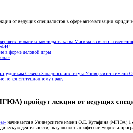
ции от ведущих специалистов в сфере автоматизации юридичес
вершенствованию законодательства Москвы в связи с изменени
РФФИ!
тие в форме деловой игры
сона»
сотрудникам Северо-Западного института Университета имени 
тие по конституционному праву
МГЮА) пройдут лекции от ведущих специ
ры»
начинается в Университете имени О.Е. Кутафина (МГЮА) 1 о
ическую деятельности, актуальность профессии «юриста-програ