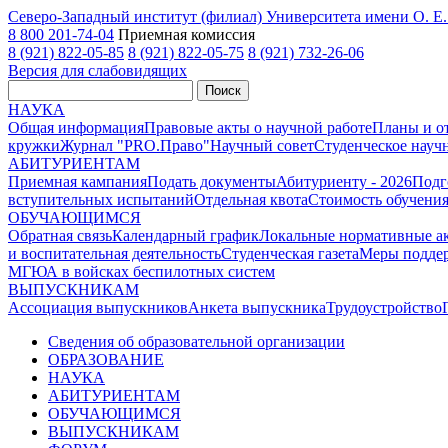
Северо-Западный институт (филиал) Университета имени О. 
8 800 201-74-04
Приемная комиссия
8 (921) 822-05-85
8 (921) 822-05-75
8 (921) 732-26-06
Версия для слабовидящих
Поиск
НАУКА
Общая информация
Правовые акты о научной работе
Планы и о
кружки
Журнал "PRO.Право"
Научный совет
Студенческое науч
АБИТУРИЕНТАМ
Приемная кампания
Подать документы
Абитуриенту - 2026
Подг
вступительных испытаний
Отдельная квота
Стоимость обучени
ОБУЧАЮЩИМСЯ
Обратная связь
Календарный график
Локальные нормативные а
и воспитательная деятельность
Студенческая газета
Меры поддер
МГЮА в войсках беспилотных систем
ВЫПУСКНИКАМ
Ассоциация выпускников
Анкета выпускника
Трудоустройство
Сведения об образовательной организации
ОБРАЗОВАНИЕ
НАУКА
АБИТУРИЕНТАМ
ОБУЧАЮЩИМСЯ
ВЫПУСКНИКАМ