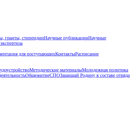
ы, гранты, стипендии
Научные публикации
Научные
 экспертиза
зентация для поступающих
Контакты
Расписание
удоустройство
Методические материалы
Молодежная политика
деятельность
Общежитие
СПО
Защищай Родину в составе отряда