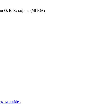
ени О. Е. Кутафина (МГЮА)
зуем cookies.