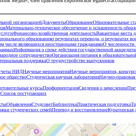
опик Медиа», член правления Европейской legaltech-ассоциаци
ельной организацией
Документы
Образование
Образовательные ст
тав
Материально-техническое обеспечение и оснащенность образ
услуги
Финансово-хозяйственная деятельность
Вакантные места д
сионального образования
о результатах перевода, о результатах в
том числе являющихся иностранными гражданами
О численности
раммах
Информация о сроке действия государственной аккредита
ародное сотрудничество
Организация питания в образовательно
териальная поддержка
О трудоустройстве выпускников
тчеты НИД
Научные мероприятия
Научные мероприятия, конкурс
ное общество
Студенческая научная лаборатория
Научно-правовая
отовительные курсы
Профориентация
Сведения о зачислении
Пре
я
Cписок поступающих
кты
Объявления
Студсовет
Библиотека
Практическая подготовка
Тр
жки студенческих семей
Перевод и восстановление
Кураторская 