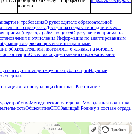
и (ELTA)
юридических услуг и профессии
https://vk.cc/cqQ9aG
юриста
андарты и требования
О руководителе образовательной
овательного процесса. Доступная среда
Стипендии и меры
ля приема (перевода) обучающихся
О результатах приема по
осстановления и отчисления.
Информация по адаптированным
 обучающихся, являющимися иностранными
ции образовательной программы, о языках, на которых
й организации
О местах осуществления образовательной
ы, гранты, стипендии
Научные публикации
Научные
 экспертиза
зентация для поступающих
Контакты
Расписание
удоустройство
Методические материалы
Молодежная политика
деятельность
Общежитие
СПО
Защищай Родину в составе отряда