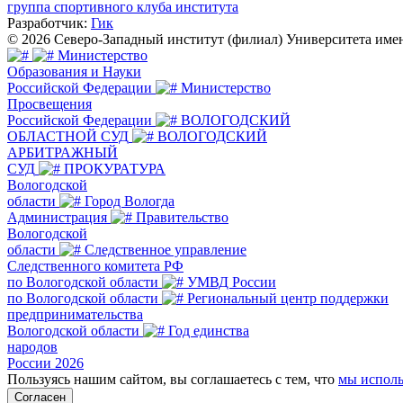
группа спортивного клуба института
Разработчик:
Гик
© 2026 Северо-Западный институт (филиал) Университета им
Министерство
Образования и Науки
Российской Федерации
Министерство
Просвещения
Российской Федерации
ВОЛОГОДСКИЙ
ОБЛАСТНОЙ СУД
ВОЛОГОДСКИЙ
АРБИТРАЖНЫЙ
СУД
ПРОКУРАТУРА
Вологодской
области
Город Вологда
Администрация
Правительство
Вологодской
области
Следственное управление
Следственного комитета РФ
по Вологодской области
УМВД России
по Вологодской области
Региональный центр поддержки
предпринимательства
Вологодской области
Год единства
народов
России 2026
Пользуясь нашим сайтом, вы соглашаетесь с тем, что
мы исполь
Согласен