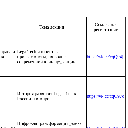
Ссылка для
Тема лекции
регистрации
права и
LegalTech и юристы-
на
программисты, их роль в
https://vk.cc/cqQ94j
современной юриспруденции
История развития LegalTech в
https://vk.cc/cqQ97o
России и в мире
Цифровая трансформация рынка