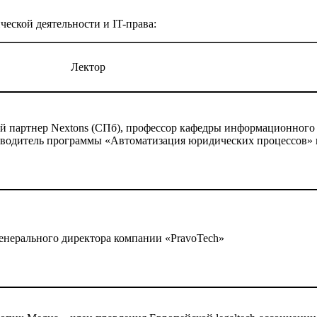
еской деятельности и IT-права:
Лектор
й партнер Nextons (СПб), профессор кафедры информационного 
оводитель программы
«Автоматизация юридических процессов»
генерального директора компании «
Pravo
Tech
»