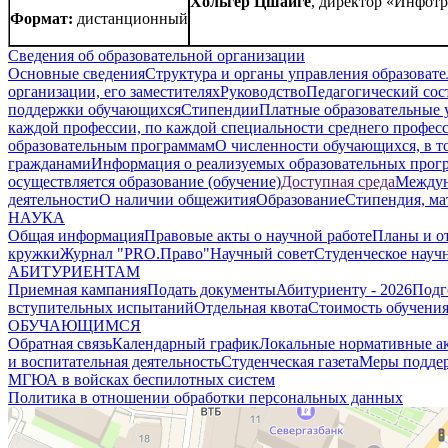
Хольгер
Цшайге
, директор «Инфотр
Формат:
дистанционный
Сведения об образовательной организации
Основные сведения
Структура и органы управления образоват
организации, его заместителях
Руководство
Педагогический сос
поддержки обучающихся
Стипендии
Платные образовательные 
каждой профессии, по каждой специальности среднего профес
образовательным программам
О численности обучающихся, в 
гражданами
Информация о реализуемых образовательных прог
осуществляется образование (обучение)
Доступная среда
Междун
деятельности
О наличии общежития
Образование
Стипендия, ма
НАУКА
Общая информация
Правовые акты о научной работе
Планы и о
кружки
Журнал "PRO.Право"
Научный совет
Студенческое науч
АБИТУРИЕНТАМ
Приемная кампания
Подать документы
Абитуриенту - 2026
Подг
вступительных испытаний
Отдельная квота
Стоимость обучени
ОБУЧАЮЩИМСЯ
Обратная связь
Календарный график
Локальные нормативные а
и воспитательная деятельность
Студенческая газета
Меры поддер
МГЮА в войсках беспилотных систем
Политика в отношении обработки персональных данных