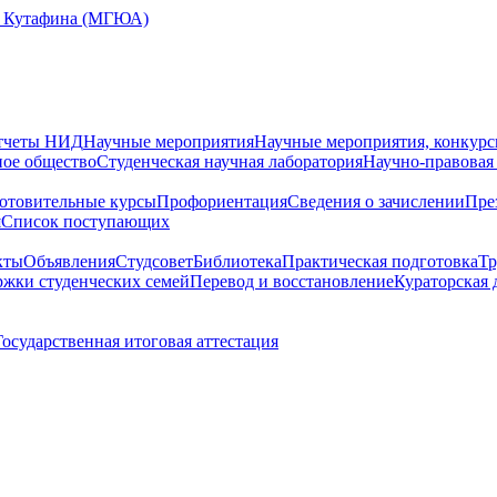
Е. Кутафина (МГЮА)
тчеты НИД
Научные мероприятия
Научные мероприятия, конкурс
ное общество
Студенческая научная лаборатория
Научно-правовая
отовительные курсы
Профориентация
Сведения о зачислении
Пре
я
Cписок поступающих
кты
Объявления
Студсовет
Библиотека
Практическая подготовка
Тр
жки студенческих семей
Перевод и восстановление
Кураторская 
Государственная итоговая аттестация