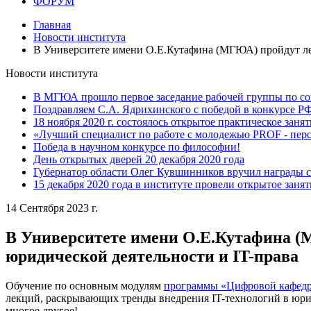
ФОРУМ
Главная
Новости института
В Университете имени О.Е.Кутафина (МГЮА) пройдут лек
Новости института
В МГЮА прошло первое заседание рабочей группы по со
Поздравляем С.А. Ядрихинского с победой в конкурсе 
18 ноября 2020 г. состоялось открытое практическое заня
«Лучший специалист по работе с молодежью PROF - пер
Победа в научном конкурсе по философии!
День открытых дверей 20 декабря 2020 года
Губернатор области Олег Кувшинников вручил награды 
15 декабря 2020 года в институте провели открытое заня
14 Сентября 2023 г.
В Университете имени О.Е.Кутафина (
юридической деятельности и IT-права
Обучение по основным модулям
программы «Цифровой кафед
лекций, раскрывающих тренды внедрения IT-технологий в юрид
многое другое!