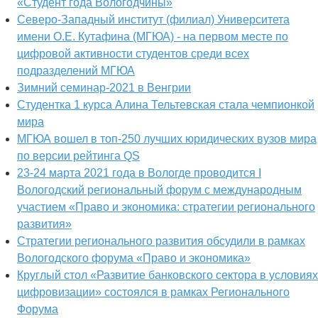
«Студент года Вологодчины»
Северо-Западный институт (филиал) Университета
имени О.Е. Кутафина (МГЮА) - на первом месте по
цифровой активности студентов среди всех
подразделений МГЮА
Зимний семинар-2021 в Венгрии
Студентка 1 курса Алина Тельтевская стала чемпионкой
мира
МГЮА вошел в топ-250 лучших юридических вузов мира
по версии рейтинга QS
23-24 марта 2021 года в Вологде проводится I
Вологодский региональный форум с международным
участием «Право и экономика: стратегии регионального
развития»
Стратегии регионального развития обсудили в рамках
Вологодского форума «Право и экономика»
Круглый стол «Развитие банковского сектора в условиях
цифровизации» состоялся в рамках Регионального
Форума