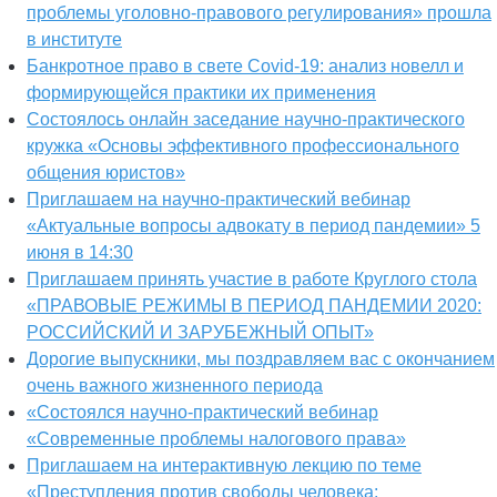
проблемы уголовно-правового регулирования» прошла
в институте
Банкротное право в свете Covid-19: анализ новелл и
формирующейся практики их применения
Состоялось онлайн заседание научно-практического
кружка «Основы эффективного профессионального
общения юристов»
Приглашаем на научно-практический вебинар
«Актуальные вопросы адвокату в период пандемии» 5
июня в 14:30
Приглашаем принять участие в работе Круглого стола
«ПРАВОВЫЕ РЕЖИМЫ В ПЕРИОД ПАНДЕМИИ 2020:
РОССИЙСКИЙ И ЗАРУБЕЖНЫЙ ОПЫТ»
Дорогие выпускники, мы поздравляем вас с окончанием
очень важного жизненного периода
«Состоялся научно-практический вебинар
«Современные проблемы налогового права»
Приглашаем на интерактивную лекцию по теме
«Преступления против свободы человека: