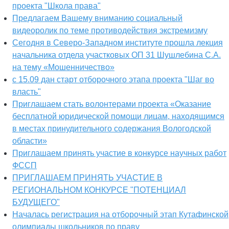
проекта "Школа права"
Предлагаем Вашему вниманию социальный
видеоролик по теме противодействия экстремизму
Сегодня в Северо-Западном институте прошла лекция
начальника отдела участковых ОП 31 Шушлебина С.А.
на тему «Мошенничество»
с 15.09 дан старт отборочного этапа проекта "Шаг во
власть"
Приглашаем стать волонтерами проекта «Оказание
бесплатной юридической помощи лицам, находящимся
в местах принудительного содержания Вологодской
области»
Приглашаем принять участие в конкурсе научных работ
ФССП
ПРИГЛАШАЕМ ПРИНЯТЬ УЧАСТИЕ В
РЕГИОНАЛЬНОМ КОНКУРСЕ "ПОТЕНЦИАЛ
БУДУЩЕГО"
Началась регистрация на отборочный этап Кутафинской
олимпиады школьников по праву