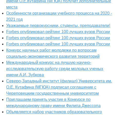
имени О.Е.Кутафина (МГЮА) получит дополнительные
места
Особенности организации учебного процесса на 2020 -
2021 год
Уважаемые первокурсники, студенты, преподаватели!
Forbes опубликовал рейтинг 100 лучших вузов России
Forbes опубликовал рейтинг 100 лучших вузов России
Forbes опубликовал рейтинг 100 лучших вузов России
Конкурс научных работ молодежи по вопросам
социально-экономического развития территорий
Международный конкурс на лучшую научно-
исследовательскую работу среди молодых ученых
имени А.И. Зубкова
Северо-Западный институт (филиал) Университета им.
О.Е. Кутафина (МГЮА) подписал соглашение с
Череповецким государственным университетом
Приглашаем принять участие в Конкурсе по
международному праву имени Филипа Джессопа
Объявляется набор участников образовательного