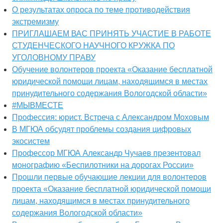
О результатах опроса по теме противодействия
экстремизму
ПРИГЛАШАЕМ ВАС ПРИНЯТЬ УЧАСТИЕ В РАБОТЕ
СТУДЕНЧЕСКОГО НАУЧНОГО КРУЖКА ПО
УГОЛОВНОМУ ПРАВУ
Обучение волонтеров проекта «Оказание бесплатной
юридической помощи лицам, находящимся в местах
принудительного содержания Вологодской области»
#МЫВМЕСТЕ
Профессия: юрист. Встреча с Александром Моховым
В МГЮА обсудят проблемы создания цифровых
экосистем
Профессор МГЮА Александр Чучаев презентовал
монографию «Беспилотники на дорогах России»
Прошли первые обучающие лекции для волонтеров
проекта «Оказание бесплатной юридической помощи
лицам, находящимся в местах принудительного
содержания Вологодской области»