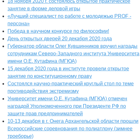
18 ноября 2020 г. состоялось открытое практическое
занятие в форме деловой игры
«Лучший специалист по работе с молодежью PROF -
персона»
Победа в научном конкурсе по философии!
День открытых дверей 20 декабря 2020 года
Губернатор области Олег Кувшинников вручил награды
сотрудникам Северо-Западного института Университета
имени О.Е. Кутафина (МГЮА)
15 декабря 2020 года в институте провели открытое
занятие по конституционному праву
Состоялся научно-практический круглый стол по теме
противодействия экстремизму
Университет имени О.Е. Кутафина (МГЮА) отмечен
наградой Уполномоченного при Президенте РФ по
защите прав предпринимателей
10-13 декабря в г. Онега Архангельской области прошли
Всероссийские соревнования по полиатлону (зимнее
троеборье)