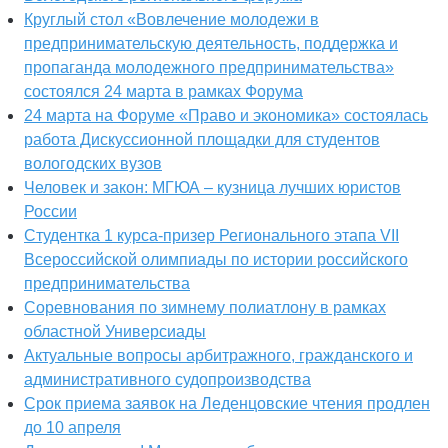
Круглый стол «Вовлечение молодежи в
предпринимательскую деятельность, поддержка и
пропаганда молодежного предпринимательства»
состоялся 24 марта в рамках Форума
24 марта на Форуме «Право и экономика» состоялась
работа Дискуссионной площадки для студентов
вологодских вузов
Человек и закон: МГЮА – кузница лучших юристов
России
Студентка 1 курса-призер Регионального этапа VII
Всероссийской олимпиады по истории российского
предпринимательства
Соревнования по зимнему полиатлону в рамках
областной Универсиады
Актуальные вопросы арбитражного, гражданского и
административного судопроизводства
Срок приема заявок на Леденцовские чтения продлен
до 10 апреля