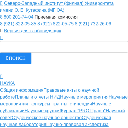
Северо-Западный институт (филиал) Университета
имени О. Е. Кутафина (МГЮА)
8 800 201-74-04
Приемная комиссия
8 (921) 822-05-85
8 (921) 822-05-75
8 (921) 732-26-06
Версия для слабовидящих
ПОИСК
НАУКА
Общая информация
Правовые акты о научной
работе
Планы и отчеты НИД
Научные мероприятия
Научные
мероприятия, конкурсы, гранты, стипендии
Научные
публикации
Научные кружки
Журнал "PRO.Право"
Научный
совет
Студенческое научное общество
Студенческая
научная лаборатория
Научно-правовая экспертиза