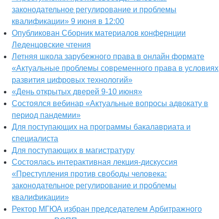
законодательное регулирование и проблемы
квалификации» 9 июня в 12:00
Опубликован Сборник материалов конфернции
Леденцовские чтения
Летняя школа зарубежного права в онлайн формате
«Актуальные проблемы современного права в условиях
развития цифровых технологий»
«День открытых дверей 9-10 июня»
Состоялся вебинар «Актуальные вопросы адвокату в
период пандемии»
Для поступающих на программы бакалавриата и
специалиста
Для поступающих в магистратуру
Состоялась интерактивная лекция-дискуссия
«Преступления против свободы человека:
законодательное регулирование и проблемы
квалификации»
Ректор МГЮА избран председателем Арбитражного