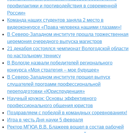
профилактики и противодействия в современной
России»
Команда наших студентов заняла 2 место в
видеоконкурсе «Права человека нашими глазами»!
В Северо-Западном институте прошла торжественная
церемония очередного выпуска магистров
21 декабря состоялся чемпионат Вологодской области
по настольному теннису
В Вологде назвали победителей регионального
конкурса «Моя стратегия – мое будущее»
В Северо-Западном институте прошел выпуск
слушателей программ профессиональной
переподготовки «Юриспруденция»
Научный кружок: Основы эффективного
профессионального общения юристов
Поздравляем с победой в командных соревнованиях!
Игра в честь Дня науки 5 февраля
Ректор МГЮА В.В. Блажеев вошел в состав рабочей