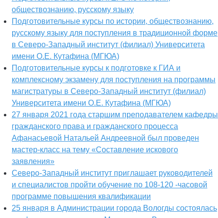
обществознанию, русскому языку
Подготовительные курсы по истории, обществознанию,
русскому языку для поступления в традиционной форме
в Северо-Западный институт (филиал) Университета
имени О.Е. Кутафина (МГЮА)
Подготовительные курсы к подготовке к ГИА и
комплексному экзамену для поступления на программы
магистратуры в Северо-Западный институт (филиал)
Университета имени О.Е. Кутафина (МГЮА)
27 января 2021 года старшим преподавателем кафедры
гражданского права и гражданского процесса
Афанасьевой Натальей Андреевной был проведен
мастер-класс на тему «Составление искового
заявления»
Северо-Западный институт приглашает руководителей
и специалистов пройти обучение по 108-120 -часовой
программе повышения квалификации
25 января в Администрации города Вологды состоялась