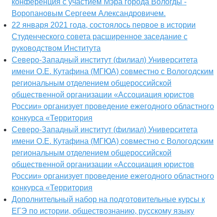
конференция с участием Мэра города Вологды -
Воропановым Сергеем Александровичем.
22 января 2021 года, состоялось первое в истории
Студенческого совета расширенное заседание с
руководством Института
Северо-Западный институт (филиал) Университета
имени О.Е. Кутафина (МГЮА) совместно с Вологодским
региональным отделением общероссийской
общественной организации «Ассоциация юристов
России» организует проведение ежегодного областного
конкурса «Территория
Северо-Западный институт (филиал) Университета
имени О.Е. Кутафина (МГЮА) совместно с Вологодским
региональным отделением общероссийской
общественной организации «Ассоциация юристов
России» организует проведение ежегодного областного
конкурса «Территория
Дополнительный набор на подготовительные курсы к
ЕГЭ по истории, обществознанию, русскому языку