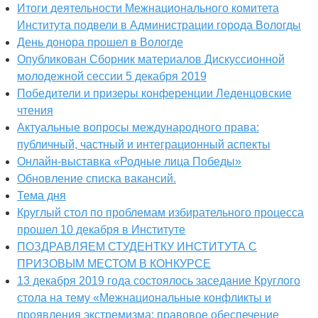
Итоги деятельности Межнационального комитета
Института подвели в Администрации города Вологды
День донора прошел в Вологде
Опубликован Сборник материалов Дискуссионной
молодежной сессии 5 декабря 2019
Победители и призеры конференции Леденцовские
чтения
Актуальные вопросы международного права:
публичный, частный и интеграционный аспекты
Онлайн-выставка «Родные лица Победы»
Обновление списка вакансий.
Тема дня
Круглый стол по проблемам избирательного процесса
прошел 10 декабря в Институте
ПОЗДРАВЛЯЕМ СТУДЕНТКУ ИНСТИТУТА С
ПРИЗОВЫМ МЕСТОМ В КОНКУРСЕ
13 декабря 2019 года состоялось заседание Круглого
стола на тему «Межнациональные конфликты и
проявления экстремизма: правовое обеспечение