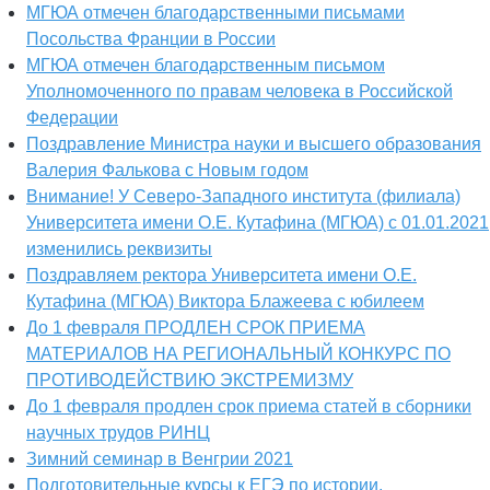
МГЮА отмечен благодарственными письмами
Посольства Франции в России
МГЮА отмечен благодарственным письмом
Уполномоченного по правам человека в Российской
Федерации
Поздравление Министра науки и высшего образования
Валерия Фалькова с Новым годом
Внимание! У Северо-Западного института (филиала)
Университета имени О.Е. Кутафина (МГЮА) с 01.01.2021
изменились реквизиты
Поздравляем ректора Университета имени О.Е.
Кутафина (МГЮА) Виктора Блажеева с юбилеем
До 1 февраля ПРОДЛЕН СРОК ПРИЕМА
МАТЕРИАЛОВ НА РЕГИОНАЛЬНЫЙ КОНКУРС ПО
ПРОТИВОДЕЙСТВИЮ ЭКСТРЕМИЗМУ
До 1 февраля продлен срок приема статей в сборники
научных трудов РИНЦ
Зимний семинар в Венгрии 2021
Подготовительные курсы к ЕГЭ по истории,