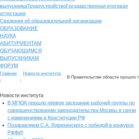
выпускника
Трудоустройство
Государственная итоговая
аттестация
Сведения об образовательной организации
ОБРАЗОВАНИЕ
НАУКА
АБИТУРИЕНТАМ
ОБУЧАЮЩИМСЯ
ВЫПУСКНИКАМ
ФОРУМ
Главная
Новости института
В Правительстве области прошло 
Новости института
В МГЮА прошло первое заседание рабочей группы по
совершенствованию законодательства Москвы в связи
с изменениями в Конституции РФ
Поздравляем С.А. Ядрихинского с победой в конкурсе
РФФИ!