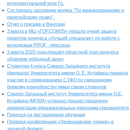
интеллектуальной игре Го.
Состоялось заседание кружка "По международному и
европейскому праву".
Отчет о поездке в Венгрию
3 марта в МЦ «ГОР.СОМ35» прошла очная защита
проектов конкурса «Лучший специалист по работе с
молодежью PROF - персона»
3 марта 2020 года прошёл областной этап конкурса
«Клинков победный звон»
Студентка 4 курса Северо-Западного института
(филиала) Университета имени О. Е. Кутафина приняла
участие в соревнованиях СЗФО по смешанному
боевому единоборству (мма) среди студентов
Северо-Западный институт Университета имени О.Е.
Кутафина (МГЮА) успешно прошел процедуру
аккредитации образовательных программ специалитета
Переход на дистационное обучение
Перевод конференции «Леденцовские чтения» в
заочный формат