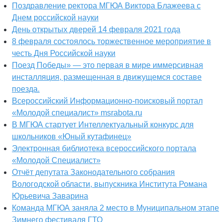
Поздравление ректора МГЮА Виктора Блажеева с
Днем российской науки
День открытых дверей 14 февраля 2021 года
8 февраля состоялось торжественное мероприятие в
честь Дня Российской науки
Поезд Победы» — это первая в мире иммерсивная
инсталляция, размещенная в движущемся составе
поезда.
Всероссийский Информационно-поисковый портал
«Молодой специалист» msrabota.ru
В МГЮА стартует Интеллектуальный конкурс для
школьников «Юный кутафинец»
Электронная библиотека всероссийского портала
«Молодой Специалист»
Отчёт депутата Законодательного собрания
Вологодской области, выпускника Института Романа
Юрьевича Заварина
Команда МГЮА заняла 2 место в Муниципальном этапе
Зимнего фестиваля ГТО