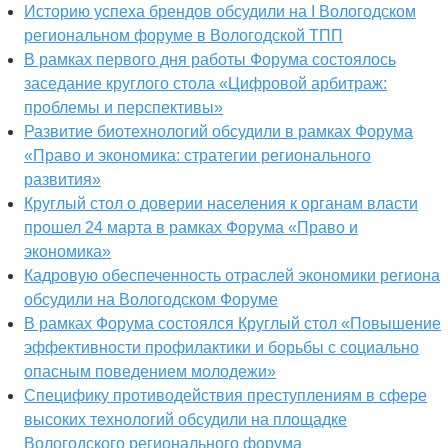
Историю успеха брендов обсудили на I Вологодском
региональном форуме в Вологодской ТПП
В рамках первого дня работы Форума состоялось
заседание круглого стола «Цифровой арбитраж:
проблемы и перспективы»
Развитие биотехнологий обсудили в рамках Форума
«Право и экономика: стратегии регионального
развития»
Круглый стол о доверии населения к органам власти
прошел 24 марта в рамках Форума «Право и
экономика»
Кадровую обеспеченность отраслей экономики региона
обсудили на Вологодском Форуме
В рамках Форума состоялся Круглый стол «Повышение
эффективности профилактики и борьбы с социально
опасным поведением молодежи»
Специфику противодействия преступлениям в сфере
высоких технологий обсудили на площадке
Вологодского регионального форума