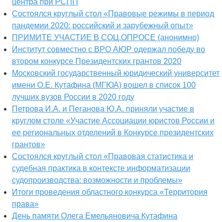
центра при РСПП
Состоялся круглый стол «Правовые режимы в период
пандемии 2020: российский и зарубежный опыт»
ПРИМИТЕ УЧАСТИЕ В СОЦ.ОПРОСЕ (анонимно)
Институт совместно с ВРО АЮР одержал победу во
втором конкурсе Президентских грантов 2020
Московский государственный юридический университет
имени О.Е. Кутафина (МГЮА) вошел в список 100
лучших вузов России в 2020 году
Петрова И.А. и Пеганова Ю.А. приняли участие в
круглом столе «Участие Ассоциации юристов России и
ее региональных отделений в Конкурсе президентских
грантов»
Состоялся круглый стол «Правовая статистика и
судебная практика в контексте информатизации
судопроизводства: возможности и проблемы»
Итоги проведения областного конкурса «Территория
права»
День памяти Олега Емельяновича Кутафина