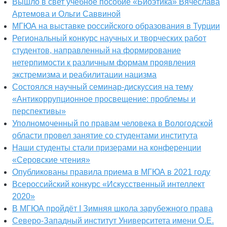
Вышло в свет учебное пособие «Биоэтика» Вячеслава
Артемова и Ольги Саввиной
МГЮА на выставке российского образования в Турции
Региональный конкурс научных и творческих работ
студентов, направленный на формирование
нетерпимости к различным формам проявления
экстремизма и реабилитации нацизма
Состоялся научный семинар-дискуссия на тему
«Антикоррупционное просвещение: проблемы и
перспективы»
Уполномоченный по правам человека в Вологодской
области провел занятие со студентами института
Наши студенты стали призерами на конференции
«Серовские чтения»
Опубликованы правила приема в МГЮА в 2021 году
Всероссийский конкурс «Искусственный интеллект
2020»
В МГЮА пройдёт I Зимняя школа зарубежного права
Северо-Западный институт Университета имени О.Е.