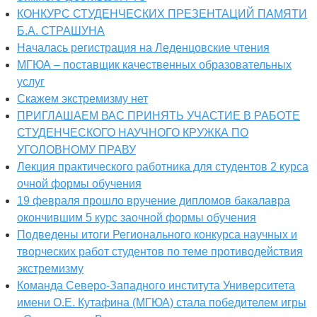
КОНКУРС СТУДЕНЧЕСКИХ ПРЕЗЕНТАЦИЙ ПАМЯТИ
Б.А. СТРАШУНА
Началась регистрация на Леденцовские чтения
МГЮА – поставщик качественных образовательных
услуг
Скажем экстремизму нет
ПРИГЛАШАЕМ ВАС ПРИНЯТЬ УЧАСТИЕ В РАБОТЕ
СТУДЕНЧЕСКОГО НАУЧНОГО КРУЖКА ПО
УГОЛОВНОМУ ПРАВУ
Лекция практического работника для студентов 2 курса
очной формы обучения
19 февраля прошло вручение дипломов бакалавра
окончившим 5 курс заочной формы обучения
Подведены итоги Регионального конкурса научных и
творческих работ студентов по теме противодействия
экстремизму
Команда Северо-Западного института Университета
имени О.Е. Кутафина (МГЮА) стала победителем игры