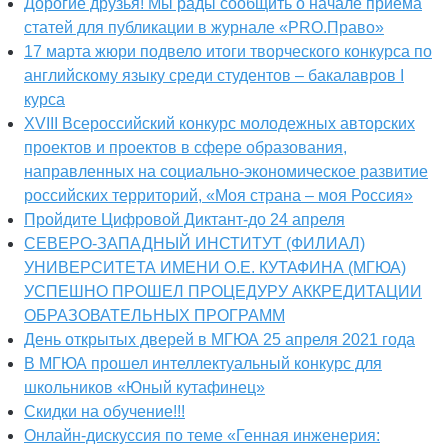
Дорогие друзья! Мы рады сообщить о начале приема
статей для публикации в журнале «PRO.Право»
17 марта жюри подвело итоги творческого конкурса по
английскому языку среди студентов – бакалавров I
курса
XVIII Всероссийский конкурс молодежных авторских
проектов и проектов в сфере образования,
направленных на социально-экономическое развитие
российских территорий, «Моя страна – моя Россия»
Пройдите Цифровой Диктант-до 24 апреля
СЕВЕРО-ЗАПАДНЫЙ ИНСТИТУТ (ФИЛИАЛ)
УНИВЕРСИТЕТА ИМЕНИ О.Е. КУТАФИНА (МГЮА)
УСПЕШНО ПРОШЕЛ ПРОЦЕДУРУ АККРЕДИТАЦИИ
ОБРАЗОВАТЕЛЬНЫХ ПРОГРАММ
День открытых дверей в МГЮА 25 апреля 2021 года
В МГЮА прошел интеллектуальный конкурс для
школьников «Юный кутафинец»
Скидки на обучение!!!
Онлайн-дискуссия по теме «Генная инженерия: