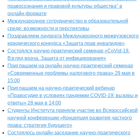
правосознания и правовой культуры общества" в
онлайн-формате
Международное сотрудничество в образовательной
среде: возможности и перспективы
Поздравляем лауреата Международного межвузовского
юридического конкурса «Защита прав инвалидов»
Состоялся научно-практический семинар «CoVid-19.
Взгляд врача. Защита от инфицирования»
Приглашаем на онлайн научно-практический семинар
«Современные проблемы налогового права» 29 мая в
15:00
Приглашаем на научно-практический вебинар
«Правосудие в условиях пандемии COVID-19: вызовы и
ответы» 28 мая в 14:00
Студенты Института приняли участие во Всероссийской
научной конференции «Концепция развития частного
права: стратегия будущего»
Состоялось онлайн-заседание научно-практического