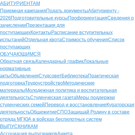
АБИТУРИЕНТАМ
Приемная кампания
Подать документы
Абитуриенту -
2026
Подготовительные курсы
Профориентация
Сведения о
зачислении
Презентация для
поступающих
Контакты
Расписание вступительных
испытаний
Отдельная квота
Стоимость обучения
Cписок
поступающих
ОБУЧАЮЩИМСЯ
Обратная связь
Календарный график
Локальные
нормативные
акты
Объявления
Студсовет
Библиотека
Практическая
подготовка
Трудоустройство
Методические
материалы
Молодежная политика и воспитательная
деятельность
Студенческая газета
Меры поддержки
студенческих семей
Перевод и восстановление
Кураторская
деятельность
Общежитие
СПО
Защищай Родину в составе
отряда МГЮА в войсках беспилотных систем
ВЫПУСКНИКАМ
Ассоциация выпускников
Анкета