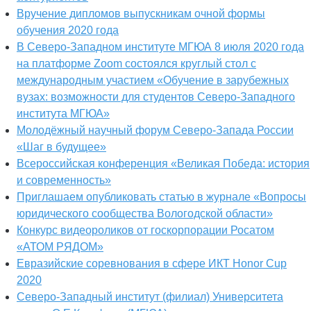
Вручение дипломов выпускникам очной формы
обучения 2020 года
В Северо-Западном институте МГЮА 8 июля 2020 года
на платформе Zoom состоялся круглый стол с
международным участием «Обучение в зарубежных
вузах: возможности для студентов Северо-Западного
института МГЮА»
Молодёжный научный форум Северо-Запада России
«Шаг в будущее»
Всероссийская конференция «Великая Победа: история
и современность»
Приглашаем опубликовать статью в журнале «Вопросы
юридического сообщества Вологодской области»
Конкурс видеороликов от госкорпорации Росатом
«АТОМ РЯДОМ»
Евразийские соревнования в сфере ИКТ Honor Cup
2020
Северо-Западный институт (филиал) Университета