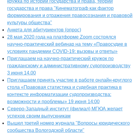
кружка по истории государства и права, теории
государства и права "Кинематограф как фактор
формирования и отражения правосознания и правовой
культуры общества"
Анкета для абитуриентов (опрос)
28 мая 2020 года на платформе Zoom состоялся
научно-практический вебинар на тему «Правосудие в
условиях пандемии COVID-19: вызовы и ответы»
Приглашаем на научно-практический кружок по
гражданскому и административному судопроизводству
3 июня 14.00
Приглашаем принять участие в работе онлайн-круглого
стола «Правовая статистика и судебная практика в
контексте информатизации судопроизводства:
возможности и проблемы» 19 июня 14:00
Северо-Западный институт (филиал) МГЮА желает
успехов своим выпускникам
Вышел третий номер журнала "Вопросы юридического
сообщества Вологодской области"