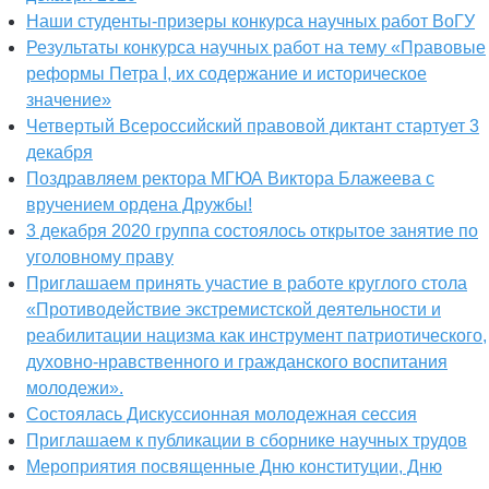
Наши студенты-призеры конкурса научных работ ВоГУ
Результаты конкурса научных работ на тему «Правовые
реформы Петра I, их содержание и историческое
значение»
Четвертый Всероссийский правовой диктант стартует 3
декабря
Поздравляем ректора МГЮА Виктора Блажеева с
вручением ордена Дружбы!
3 декабря 2020 группа состоялось открытое занятие по
уголовному праву
Приглашаем принять участие в работе круглого стола
«Противодействие экстремистской деятельности и
реабилитации нацизма как инструмент патриотического,
духовно-нравственного и гражданского воспитания
молодежи».
Состоялась Дискуссионная молодежная сессия
Приглашаем к публикации в сборнике научных трудов
Мероприятия посвященные Дню конституции, Дню