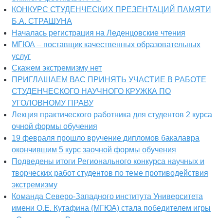
КОНКУРС СТУДЕНЧЕСКИХ ПРЕЗЕНТАЦИЙ ПАМЯТИ
Б.А. СТРАШУНА
Началась регистрация на Леденцовские чтения
МГЮА – поставщик качественных образовательных
услуг
Скажем экстремизму нет
ПРИГЛАШАЕМ ВАС ПРИНЯТЬ УЧАСТИЕ В РАБОТЕ
СТУДЕНЧЕСКОГО НАУЧНОГО КРУЖКА ПО
УГОЛОВНОМУ ПРАВУ
Лекция практического работника для студентов 2 курса
очной формы обучения
19 февраля прошло вручение дипломов бакалавра
окончившим 5 курс заочной формы обучения
Подведены итоги Регионального конкурса научных и
творческих работ студентов по теме противодействия
экстремизму
Команда Северо-Западного института Университета
имени О.Е. Кутафина (МГЮА) стала победителем игры