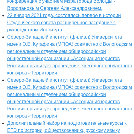
конференция с участием Мэра города Вологды -
Воропановым Сергеем Александровичем.
22 января 2021 года, состоялось первое в истории
Студенческого совета расширенное заседание с
руководством Института
Северо-Западный институт (филиал) Университета
имени О.Е. Кутафина (МГЮА) совместно с Вологодским
региональным отделением общероссийской
общественной организации «Ассоциация юристов
России» организует проведение ежегодного областного
конкурса «Территория
Северо-Западный институт (филиал) Университета
имени О.Е. Кутафина (МГЮА) совместно с Вологодским
региональным отделением общероссийской
общественной организации «Ассоциация юристов
России» организует проведение ежегодного областного
конкурса «Территория
Дополнительный набор на подготовительные курсы к
ЕГЭ по истории, обществознанию, русскому языку