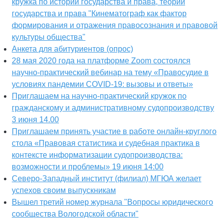
кружка по истории государства и права, теории
государства и права "Кинематограф как фактор
формирования и отражения правосознания и правовой
культуры общества"
Анкета для абитуриентов (опрос)
28 мая 2020 года на платформе Zoom состоялся
научно-практический вебинар на тему «Правосудие в
условиях пандемии COVID-19: вызовы и ответы»
Приглашаем на научно-практический кружок по
гражданскому и административному судопроизводству
3 июня 14.00
Приглашаем принять участие в работе онлайн-круглого
стола «Правовая статистика и судебная практика в
контексте информатизации судопроизводства:
возможности и проблемы» 19 июня 14:00
Северо-Западный институт (филиал) МГЮА желает
успехов своим выпускникам
Вышел третий номер журнала "Вопросы юридического
сообщества Вологодской области"