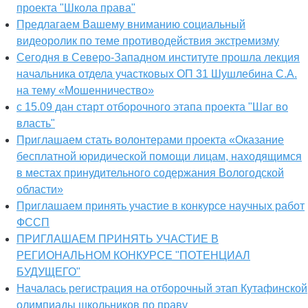
проекта "Школа права"
Предлагаем Вашему вниманию социальный
видеоролик по теме противодействия экстремизму
Сегодня в Северо-Западном институте прошла лекция
начальника отдела участковых ОП 31 Шушлебина С.А.
на тему «Мошенничество»
с 15.09 дан старт отборочного этапа проекта "Шаг во
власть"
Приглашаем стать волонтерами проекта «Оказание
бесплатной юридической помощи лицам, находящимся
в местах принудительного содержания Вологодской
области»
Приглашаем принять участие в конкурсе научных работ
ФССП
ПРИГЛАШАЕМ ПРИНЯТЬ УЧАСТИЕ В
РЕГИОНАЛЬНОМ КОНКУРСЕ "ПОТЕНЦИАЛ
БУДУЩЕГО"
Началась регистрация на отборочный этап Кутафинской
олимпиады школьников по праву