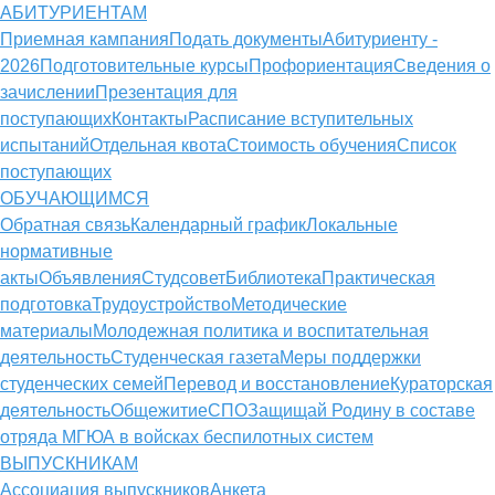
АБИТУРИЕНТАМ
Приемная кампания
Подать документы
Абитуриенту -
2026
Подготовительные курсы
Профориентация
Сведения о
зачислении
Презентация для
поступающих
Контакты
Расписание вступительных
испытаний
Отдельная квота
Стоимость обучения
Cписок
поступающих
ОБУЧАЮЩИМСЯ
Обратная связь
Календарный график
Локальные
нормативные
акты
Объявления
Студсовет
Библиотека
Практическая
подготовка
Трудоустройство
Методические
материалы
Молодежная политика и воспитательная
деятельность
Студенческая газета
Меры поддержки
студенческих семей
Перевод и восстановление
Кураторская
деятельность
Общежитие
СПО
Защищай Родину в составе
отряда МГЮА в войсках беспилотных систем
ВЫПУСКНИКАМ
Ассоциация выпускников
Анкета