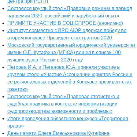
центра при РСПП
Состоялся круглый стол «Правовые режимы в период
пандемии 2020: российский и зарубежный опыт»
ПРИМИТЕ УЧАСТИЕ В СОЦ.ОПРОСЕ (анонимно)
Институт совместно с ВРО АЮР одержал победу во
втором конкурсе Президентских грантов 2020
Московский государственный юридический университет
имени О.Е. Кутафина (МГЮА) вошел в список 100
лучших вузов России в 2020 году
Петрова И.А. и Пеганова Ю.А. приняли участие в
круглом столе «Участие Ассоциации юристов России и
ее региональных отделений в Конкурсе президентских
грантов»
Состоялся круглый стол «Правовая статистика и
судебная практика в контексте информатизации
судопроизводства: возможности и проблемы»
Итоги проведения областного конкурса «Территория
права»
День памяти Олега Емельяновича Кутафина