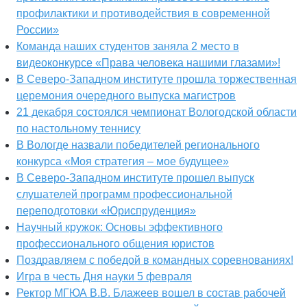
профилактики и противодействия в современной
России»
Команда наших студентов заняла 2 место в
видеоконкурсе «Права человека нашими глазами»!
В Северо-Западном институте прошла торжественная
церемония очередного выпуска магистров
21 декабря состоялся чемпионат Вологодской области
по настольному теннису
В Вологде назвали победителей регионального
конкурса «Моя стратегия – мое будущее»
В Северо-Западном институте прошел выпуск
слушателей программ профессиональной
переподготовки «Юриспруденция»
Научный кружок: Основы эффективного
профессионального общения юристов
Поздравляем с победой в командных соревнованиях!
Игра в честь Дня науки 5 февраля
Ректор МГЮА В.В. Блажеев вошел в состав рабочей