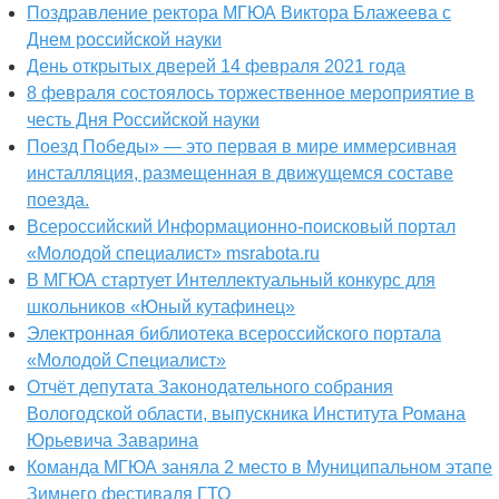
Поздравление ректора МГЮА Виктора Блажеева с
Днем российской науки
День открытых дверей 14 февраля 2021 года
8 февраля состоялось торжественное мероприятие в
честь Дня Российской науки
Поезд Победы» — это первая в мире иммерсивная
инсталляция, размещенная в движущемся составе
поезда.
Всероссийский Информационно-поисковый портал
«Молодой специалист» msrabota.ru
В МГЮА стартует Интеллектуальный конкурс для
школьников «Юный кутафинец»
Электронная библиотека всероссийского портала
«Молодой Специалист»
Отчёт депутата Законодательного собрания
Вологодской области, выпускника Института Романа
Юрьевича Заварина
Команда МГЮА заняла 2 место в Муниципальном этапе
Зимнего фестиваля ГТО