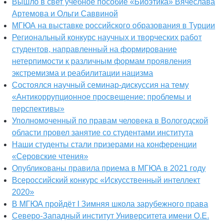
Вышло в свет учебное пособие «Биоэтика» Вячеслава
Артемова и Ольги Саввиной
МГЮА на выставке российского образования в Турции
Региональный конкурс научных и творческих работ
студентов, направленный на формирование
нетерпимости к различным формам проявления
экстремизма и реабилитации нацизма
Состоялся научный семинар-дискуссия на тему
«Антикоррупционное просвещение: проблемы и
перспективы»
Уполномоченный по правам человека в Вологодской
области провел занятие со студентами института
Наши студенты стали призерами на конференции
«Серовские чтения»
Опубликованы правила приема в МГЮА в 2021 году
Всероссийский конкурс «Искусственный интеллект
2020»
В МГЮА пройдёт I Зимняя школа зарубежного права
Северо-Западный институт Университета имени О.Е.