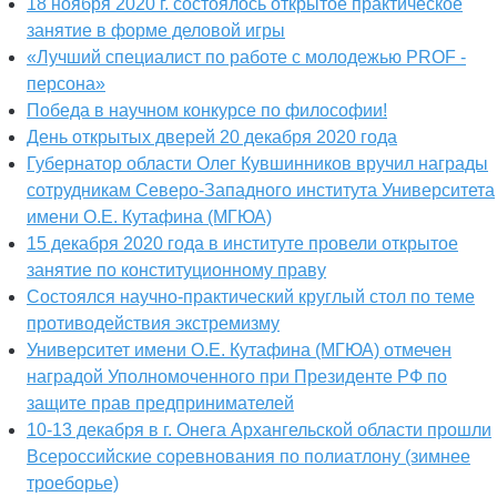
18 ноября 2020 г. состоялось открытое практическое
занятие в форме деловой игры
«Лучший специалист по работе с молодежью PROF -
персона»
Победа в научном конкурсе по философии!
День открытых дверей 20 декабря 2020 года
Губернатор области Олег Кувшинников вручил награды
сотрудникам Северо-Западного института Университета
имени О.Е. Кутафина (МГЮА)
15 декабря 2020 года в институте провели открытое
занятие по конституционному праву
Состоялся научно-практический круглый стол по теме
противодействия экстремизму
Университет имени О.Е. Кутафина (МГЮА) отмечен
наградой Уполномоченного при Президенте РФ по
защите прав предпринимателей
10-13 декабря в г. Онега Архангельской области прошли
Всероссийские соревнования по полиатлону (зимнее
троеборье)