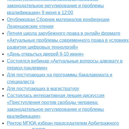
законодательное регулирование и проблемы
квалификации» 9 июня в 12:00
Опубликован Сборник материалов конфернции
Леденцовские чтения
Летняя школа зарубежного права в онлайн формате
«Актуальные проблемы современного права в условиях
развития цифровых технологий»
«День открытых дверей 9-10 июня»
Состоялся вебинар «Актуальные вопросы адвокату в
период пандемии»
Для поступающих на программы бакалавриата и
специалиста
Для поступающих в магистратуру
Состоялась интерактивная лекция-дискуссия
«Преступления против свободы человека:
законодательное регулирование и проблемы
квалификации»
Ректор МГЮА избран председателем Арбитражного