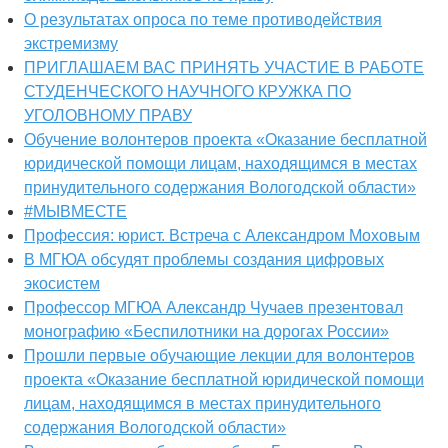
О результатах опроса по теме противодействия
экстремизму
ПРИГЛАШАЕМ ВАС ПРИНЯТЬ УЧАСТИЕ В РАБОТЕ
СТУДЕНЧЕСКОГО НАУЧНОГО КРУЖКА ПО
УГОЛОВНОМУ ПРАВУ
Обучение волонтеров проекта «Оказание бесплатной
юридической помощи лицам, находящимся в местах
принудительного содержания Вологодской области»
#МЫВМЕСТЕ
Профессия: юрист. Встреча с Александром Моховым
В МГЮА обсудят проблемы создания цифровых
экосистем
Профессор МГЮА Александр Чучаев презентовал
монографию «Беспилотники на дорогах России»
Прошли первые обучающие лекции для волонтеров
проекта «Оказание бесплатной юридической помощи
лицам, находящимся в местах принудительного
содержания Вологодской области»