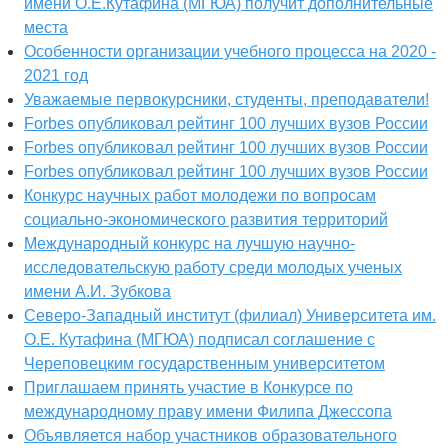
имени О.Е.Кутафина (МГЮА) получит дополнительные
места
Особенности организации учебного процесса на 2020 -
2021 год
Уважаемые первокурсники, студенты, преподаватели!
Forbes опубликовал рейтинг 100 лучших вузов России
Forbes опубликовал рейтинг 100 лучших вузов России
Forbes опубликовал рейтинг 100 лучших вузов России
Конкурс научных работ молодежи по вопросам
социально-экономического развития территорий
Международный конкурс на лучшую научно-
исследовательскую работу среди молодых ученых
имени А.И. Зубкова
Северо-Западный институт (филиал) Университета им.
О.Е. Кутафина (МГЮА) подписал соглашение с
Череповецким государственным университетом
Приглашаем принять участие в Конкурсе по
международному праву имени Филипа Джессопа
Объявляется набор участников образовательного