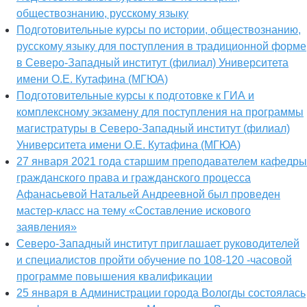
обществознанию, русскому языку
Подготовительные курсы по истории, обществознанию,
русскому языку для поступления в традиционной форме
в Северо-Западный институт (филиал) Университета
имени О.Е. Кутафина (МГЮА)
Подготовительные курсы к подготовке к ГИА и
комплексному экзамену для поступления на программы
магистратуры в Северо-Западный институт (филиал)
Университета имени О.Е. Кутафина (МГЮА)
27 января 2021 года старшим преподавателем кафедры
гражданского права и гражданского процесса
Афанасьевой Натальей Андреевной был проведен
мастер-класс на тему «Составление искового
заявления»
Северо-Западный институт приглашает руководителей
и специалистов пройти обучение по 108-120 -часовой
программе повышения квалификации
25 января в Администрации города Вологды состоялась