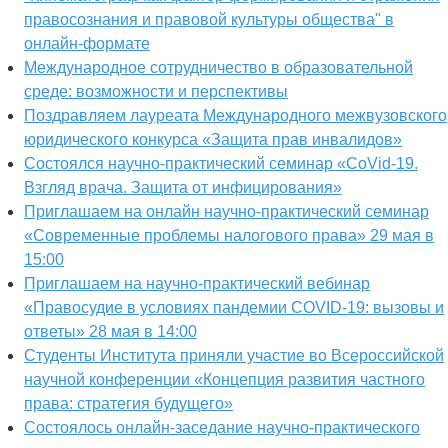
правосознания и правовой культуры общества" в
онлайн-формате
Международное сотрудничество в образовательной
среде: возможности и перспективы
Поздравляем лауреата Международного межвузовского
юридического конкурса «Защита прав инвалидов»
Состоялся научно-практический семинар «CoVid-19.
Взгляд врача. Защита от инфицирования»
Приглашаем на онлайн научно-практический семинар
«Современные проблемы налогового права» 29 мая в
15:00
Приглашаем на научно-практический вебинар
«Правосудие в условиях пандемии COVID-19: вызовы и
ответы» 28 мая в 14:00
Студенты Института приняли участие во Всероссийской
научной конференции «Концепция развития частного
права: стратегия будущего»
Состоялось онлайн-заседание научно-практического