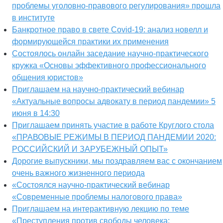
проблемы уголовно-правового регулирования» прошла
в институте
Банкротное право в свете Covid-19: анализ новелл и
формирующейся практики их применения
Состоялось онлайн заседание научно-практического
кружка «Основы эффективного профессионального
общения юристов»
Приглашаем на научно-практический вебинар
«Актуальные вопросы адвокату в период пандемии» 5
июня в 14:30
Приглашаем принять участие в работе Круглого стола
«ПРАВОВЫЕ РЕЖИМЫ В ПЕРИОД ПАНДЕМИИ 2020:
РОССИЙСКИЙ И ЗАРУБЕЖНЫЙ ОПЫТ»
Дорогие выпускники, мы поздравляем вас с окончанием
очень важного жизненного периода
«Состоялся научно-практический вебинар
«Современные проблемы налогового права»
Приглашаем на интерактивную лекцию по теме
«Преступления против свободы человека: