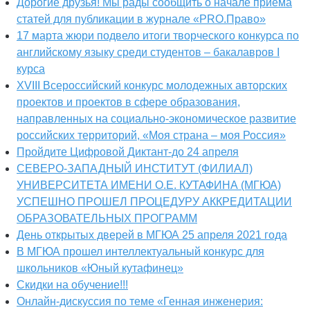
Дорогие друзья! Мы рады сообщить о начале приема
статей для публикации в журнале «PRO.Право»
17 марта жюри подвело итоги творческого конкурса по
английскому языку среди студентов – бакалавров I
курса
XVIII Всероссийский конкурс молодежных авторских
проектов и проектов в сфере образования,
направленных на социально-экономическое развитие
российских территорий, «Моя страна – моя Россия»
Пройдите Цифровой Диктант-до 24 апреля
СЕВЕРО-ЗАПАДНЫЙ ИНСТИТУТ (ФИЛИАЛ)
УНИВЕРСИТЕТА ИМЕНИ О.Е. КУТАФИНА (МГЮА)
УСПЕШНО ПРОШЕЛ ПРОЦЕДУРУ АККРЕДИТАЦИИ
ОБРАЗОВАТЕЛЬНЫХ ПРОГРАММ
День открытых дверей в МГЮА 25 апреля 2021 года
В МГЮА прошел интеллектуальный конкурс для
школьников «Юный кутафинец»
Скидки на обучение!!!
Онлайн-дискуссия по теме «Генная инженерия: