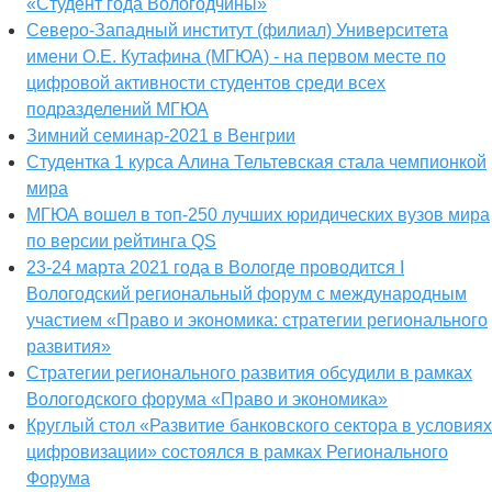
«Студент года Вологодчины»
Северо-Западный институт (филиал) Университета
имени О.Е. Кутафина (МГЮА) - на первом месте по
цифровой активности студентов среди всех
подразделений МГЮА
Зимний семинар-2021 в Венгрии
Студентка 1 курса Алина Тельтевская стала чемпионкой
мира
МГЮА вошел в топ-250 лучших юридических вузов мира
по версии рейтинга QS
23-24 марта 2021 года в Вологде проводится I
Вологодский региональный форум с международным
участием «Право и экономика: стратегии регионального
развития»
Стратегии регионального развития обсудили в рамках
Вологодского форума «Право и экономика»
Круглый стол «Развитие банковского сектора в условиях
цифровизации» состоялся в рамках Регионального
Форума