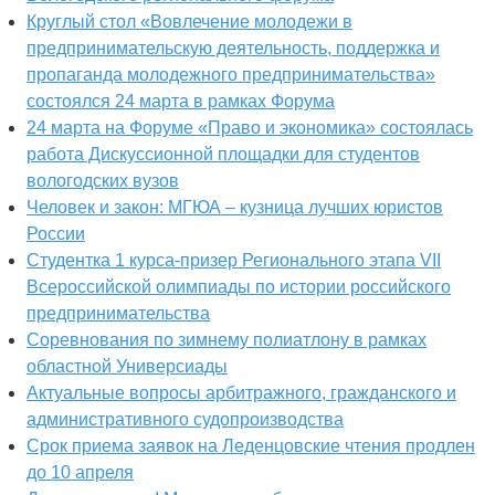
Круглый стол «Вовлечение молодежи в
предпринимательскую деятельность, поддержка и
пропаганда молодежного предпринимательства»
состоялся 24 марта в рамках Форума
24 марта на Форуме «Право и экономика» состоялась
работа Дискуссионной площадки для студентов
вологодских вузов
Человек и закон: МГЮА – кузница лучших юристов
России
Студентка 1 курса-призер Регионального этапа VII
Всероссийской олимпиады по истории российского
предпринимательства
Соревнования по зимнему полиатлону в рамках
областной Универсиады
Актуальные вопросы арбитражного, гражданского и
административного судопроизводства
Срок приема заявок на Леденцовские чтения продлен
до 10 апреля