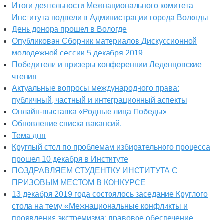
Итоги деятельности Межнационального комитета
Института подвели в Администрации города Вологды
День донора прошел в Вологде
Опубликован Сборник материалов Дискуссионной
молодежной сессии 5 декабря 2019
Победители и призеры конференции Леденцовские
чтения
Актуальные вопросы международного права:
публичный, частный и интеграционный аспекты
Онлайн-выставка «Родные лица Победы»
Обновление списка вакансий.
Тема дня
Круглый стол по проблемам избирательного процесса
прошел 10 декабря в Институте
ПОЗДРАВЛЯЕМ СТУДЕНТКУ ИНСТИТУТА С
ПРИЗОВЫМ МЕСТОМ В КОНКУРСЕ
13 декабря 2019 года состоялось заседание Круглого
стола на тему «Межнациональные конфликты и
проявления экстремизма: правовое обеспечение