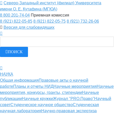
Северо-Западный институт (филиал) Университета
имени О. Е. Кутафина (МГЮА)
8 800 201-74-04
Приемная комиссия
8 (921) 822-05-85
8 (921) 822-05-75
8 (921) 732-26-06
Версия для слабовидящих
ПОИСК
НАУКА
Общая информация
Правовые акты о научной
работе
Планы и отчеты НИД
Научные мероприятия
Научные
мероприятия, конкурсы, гранты, стипендии
Научные
публикации
Научные кружки
Журнал "PRO.Право"
Научный
совет
Студенческое научное общество
Студенческая
научная лаборатория
Научно-правовая экспертиза