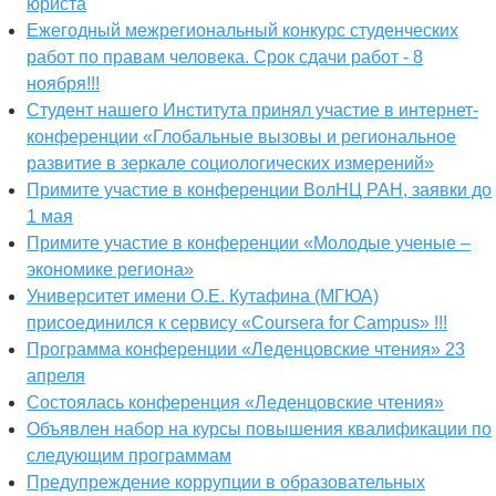
юриста
Ежегодный межрегиональный конкурс студенческих
работ по правам человека. Срок сдачи работ - 8
ноября!!!
Студент нашего Института принял участие в интернет-
конференции «Глобальные вызовы и региональное
развитие в зеркале социологических измерений»
Примите участие в конференции ВолНЦ РАН, заявки до
1 мая
Примите участие в конференции «Молодые ученые –
экономике региона»
Университет имени О.Е. Кутафина (МГЮА)
присоединился к сервису «Coursera for Campus» !!!
Программа конференции «Леденцовские чтения» 23
апреля
Состоялась конференция «Леденцовские чтения»
Объявлен набор на курсы повышения квалификации по
следующим программам
Предупреждение коррупции в образовательных