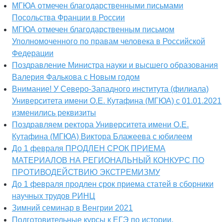
МГЮА отмечен благодарственными письмами
Посольства Франции в России
МГЮА отмечен благодарственным письмом
Уполномоченного по правам человека в Российской
Федерации
Поздравление Министра науки и высшего образования
Валерия Фалькова с Новым годом
Внимание! У Северо-Западного института (филиала)
Университета имени О.Е. Кутафина (МГЮА) с 01.01.2021
изменились реквизиты
Поздравляем ректора Университета имени О.Е.
Кутафина (МГЮА) Виктора Блажеева с юбилеем
До 1 февраля ПРОДЛЕН СРОК ПРИЕМА
МАТЕРИАЛОВ НА РЕГИОНАЛЬНЫЙ КОНКУРС ПО
ПРОТИВОДЕЙСТВИЮ ЭКСТРЕМИЗМУ
До 1 февраля продлен срок приема статей в сборники
научных трудов РИНЦ
Зимний семинар в Венгрии 2021
Подготовительные курсы к ЕГЭ по истории,