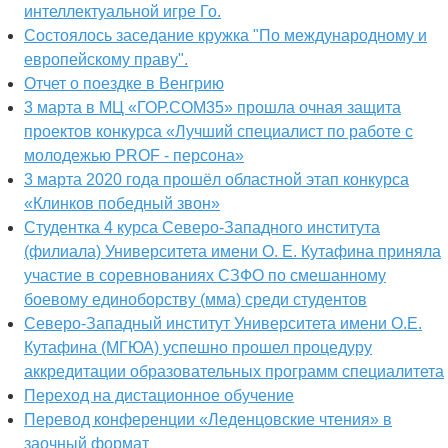
интеллектуальной игре Го.
Состоялось заседание кружка "По международному и
европейскому праву".
Отчет о поездке в Венгрию
3 марта в МЦ «ГОР.СОМ35» прошла очная защита
проектов конкурса «Лучший специалист по работе с
молодежью PROF - персона»
3 марта 2020 года прошёл областной этап конкурса
«Клинков победный звон»
Студентка 4 курса Северо-Западного института
(филиала) Университета имени О. Е. Кутафина приняла
участие в соревнованиях СЗФО по смешанному
боевому единоборству (мма) среди студентов
Северо-Западный институт Университета имени О.Е.
Кутафина (МГЮА) успешно прошел процедуру
аккредитации образовательных программ специалитета
Переход на дистационное обучение
Перевод конференции «Леденцовские чтения» в
заочный формат