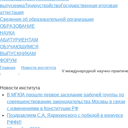
выпускника
Трудоустройство
Государственная итоговая
аттестация
Сведения об образовательной организации
ОБРАЗОВАНИЕ
НАУКА
АБИТУРИЕНТАМ
ОБУЧАЮЩИМСЯ
ВЫПУСКНИКАМ
ФОРУМ
Главная
Новости института
V международной научно-практиче
Новости института
В МГЮА прошло первое заседание рабочей группы по
совершенствованию законодательства Москвы в связи
с изменениями в Конституции РФ
Поздравляем С.А. Ядрихинского с победой в конкурсе
РФФИ!