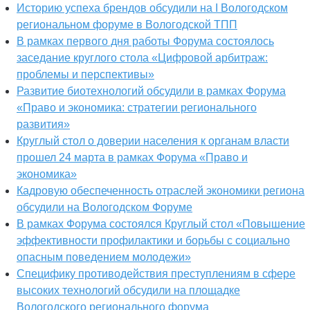
Историю успеха брендов обсудили на I Вологодском
региональном форуме в Вологодской ТПП
В рамках первого дня работы Форума состоялось
заседание круглого стола «Цифровой арбитраж:
проблемы и перспективы»
Развитие биотехнологий обсудили в рамках Форума
«Право и экономика: стратегии регионального
развития»
Круглый стол о доверии населения к органам власти
прошел 24 марта в рамках Форума «Право и
экономика»
Кадровую обеспеченность отраслей экономики региона
обсудили на Вологодском Форуме
В рамках Форума состоялся Круглый стол «Повышение
эффективности профилактики и борьбы с социально
опасным поведением молодежи»
Специфику противодействия преступлениям в сфере
высоких технологий обсудили на площадке
Вологодского регионального форума