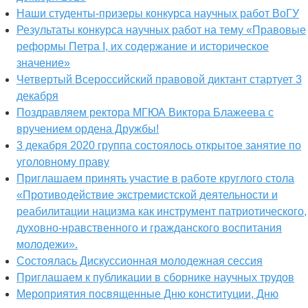
Наши студенты-призеры конкурса научных работ ВоГУ
Результаты конкурса научных работ на тему «Правовые
реформы Петра I, их содержание и историческое
значение»
Четвертый Всероссийский правовой диктант стартует 3
декабря
Поздравляем ректора МГЮА Виктора Блажеева с
вручением ордена Дружбы!
3 декабря 2020 группа состоялось открытое занятие по
уголовному праву
Приглашаем принять участие в работе круглого стола
«Противодействие экстремистской деятельности и
реабилитации нацизма как инструмент патриотического,
духовно-нравственного и гражданского воспитания
молодежи».
Состоялась Дискуссионная молодежная сессия
Приглашаем к публикации в сборнике научных трудов
Мероприятия посвященные Дню конституции, Дню