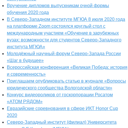
Вручение дипломов выпускникам очной формы
обучения 2020 года
В Северо-Западном институте МГЮА 8 июля 2020 года
на платформе Zoom состоялся круглый стол с
международным участием «Обучение в зарубежных
вузах: возможности для студентов Северо-Западного
института МГЮА»
Молодёжный научный форум Северо-Запада России
«Шаг в будущее»
Всероссийская конференция «Великая Победа: история
и современность»
Приглашаем опубликовать статью в журнале «Вопросы
юридического сообщества Вологодской области»
Конкурс видеороликов от госкорпорации Росатом
«АТОМ РЯДОМ»
Евразийские соревнования в сфере ИКТ Honor Cup
2020
Северо-Западный институт (филиал) Университета