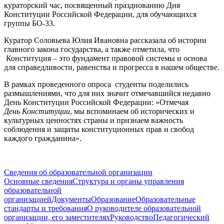
кураторский час, посвященный празднованию Дня
Конституции Российской Федерации, для обучающихся
группы БО-33.
Куратор Соловьева Юлия Ивановна рассказала об истории
главного закона государства, а также отметила, что
Конституция – это фундамент правовой системы и основа
для справедливости, равенства и прогресса в нашем обществе.
В рамках проведенного опроса студенты поделились
размышлениями, что для них значит отмечавшийся недавно
День Конституции Российской Федерации: «Отмечая
День
Конституции
, мы вспоминаем об исторических и
культурных ценностях страны и признаем важность
соблюдения и защиты конституционных прав и свобод
каждого гражданина».
Сведения об образовательной организации
Основные сведения
Структура и органы управления
образовательной
организацией
Документы
Образование
Образовательные
стандарты и требования
О руководителе образовательной
организации, его заместителях
Руководство
Педагогический