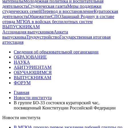
материалы
Молодежная политика и воспитательная
деятельность
Студенческая газета
Меры поддержки
студенческих семей
Перевод и восстановление
Кураторская
деятельность
Общежитие
СПО
Защищай Родину в составе
отряда МГЮА в войсках беспилотных систем
ВЫПУСКНИКАМ
Ассоциация выпускников
Анкета
выпускника
Трудоустройство
Государственная итоговая
аттестация
Сведения об образовательной организации
ОБРАЗОВАНИЕ
НАУКА
АБИТУРИЕНТАМ
ОБУЧАЮЩИМСЯ
ВЫПУСКНИКАМ
ФОРУМ
Главная
Новости института
В группе БО-33 состоялся кураторский час,
посвященный Конституции Российской Федерации
Новости института
В МГЮА прошло первое заседание рабочей группы по