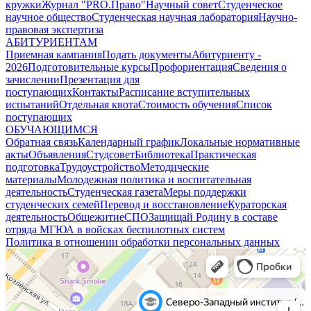
кружки
Журнал "PRO.Право"
Научный совет
Студенческое
научное общество
Студенческая научная лаборатория
Научно-
правовая экспертиза
АБИТУРИЕНТАМ
Приемная кампания
Подать документы
Абитуриенту -
2026
Подготовительные курсы
Профориентация
Сведения о
зачислении
Презентация для
поступающих
Контакты
Расписание вступительных
испытаний
Отдельная квота
Стоимость обучения
Cписок
поступающих
ОБУЧАЮЩИМСЯ
Обратная связь
Календарный график
Локальные нормативные
акты
Объявления
Студсовет
Библиотека
Практическая
подготовка
Трудоустройство
Методические
материалы
Молодежная политика и воспитательная
деятельность
Студенческая газета
Меры поддержки
студенческих семей
Перевод и восстановление
Кураторская
деятельность
Общежитие
СПО
Защищай Родину в составе
отряда МГЮА в войсках беспилотных систем
Политика в отношении обработки персональных данных