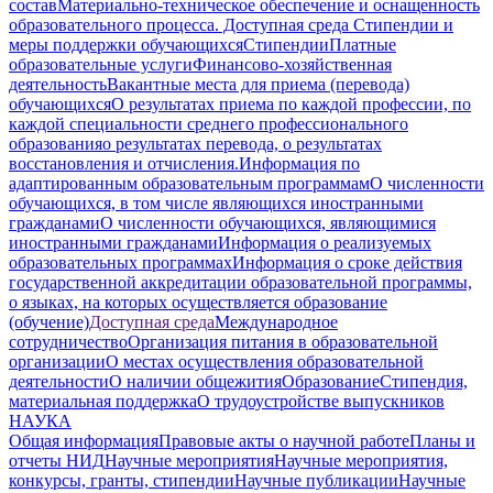
состав
Материально-техническое обеспечение и оснащенность
образовательного процесса. Доступная среда
Стипендии и
меры поддержки обучающихся
Стипендии
Платные
образовательные услуги
Финансово-хозяйственная
деятельность
Вакантные места для приема (перевода)
обучающихся
О результатах приема по каждой профессии, по
каждой специальности среднего профессионального
образования
о результатах перевода, о результатах
восстановления и отчисления.
Информация по
адаптированным образовательным программам
О численности
обучающихся, в том числе являющихся иностранными
гражданами
О численности обучающихся, являющимися
иностранными гражданами
Информация о реализуемых
образовательных программах
Информация о сроке действия
государственной аккредитации образовательной программы,
о языках, на которых осуществляется образование
(обучение)
Доступная среда
Международное
сотрудничество
Организация питания в образовательной
организации
О местах осуществления образовательной
деятельности
О наличии общежития
Образование
Стипендия,
материальная поддержка
О трудоустройстве выпускников
НАУКА
Общая информация
Правовые акты о научной работе
Планы и
отчеты НИД
Научные мероприятия
Научные мероприятия,
конкурсы, гранты, стипендии
Научные публикации
Научные