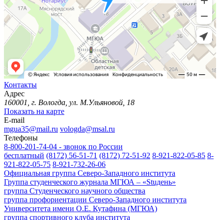
Контакты
Адрес
160001, г. Вологда, ул. М.Ульяновой, 18
Показать на карте
E-mail
mgua35@mail.ru
vologda@msal.ru
Телефоны
8-800-201-74-04 - звонок по России
бесплатный
(8172) 56-51-71
(8172) 72-51-92
8-921-822-05-85
8-
921-822-05-75
8-921-732-26-06
Официальная группа Северо-Западного института
Группа студенческого журнала МГЮА – «Stuдень»
группа Студенческого научного общества
группа профориентации Северо-Западного института
Университета имени О.Е. Кутафина (МГЮА)
группа спортивного клуба института