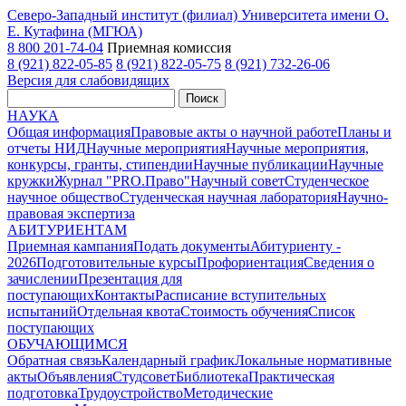
Северо-Западный институт (филиал) Университета имени О.
Е. Кутафина (МГЮА)
8 800 201-74-04
Приемная комиссия
8 (921) 822-05-85
8 (921) 822-05-75
8 (921) 732-26-06
Версия для слабовидящих
Поиск
НАУКА
Общая информация
Правовые акты о научной работе
Планы и
отчеты НИД
Научные мероприятия
Научные мероприятия,
конкурсы, гранты, стипендии
Научные публикации
Научные
кружки
Журнал "PRO.Право"
Научный совет
Студенческое
научное общество
Студенческая научная лаборатория
Научно-
правовая экспертиза
АБИТУРИЕНТАМ
Приемная кампания
Подать документы
Абитуриенту -
2026
Подготовительные курсы
Профориентация
Сведения о
зачислении
Презентация для
поступающих
Контакты
Расписание вступительных
испытаний
Отдельная квота
Стоимость обучения
Cписок
поступающих
ОБУЧАЮЩИМСЯ
Обратная связь
Календарный график
Локальные нормативные
акты
Объявления
Студсовет
Библиотека
Практическая
подготовка
Трудоустройство
Методические