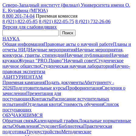
Северо-Западный институт (филиал) Университета имени О.
Е. Кутафина (МГЮА)
8 800 201-74-04
Приемная комиссия
8 (921) 822-05-85
8 (921) 822-05-75
8 (921) 732-26-06
Версия для слабовидящих
Поиск
НАУКА
Общая информация
Правовые акты о научной работе
Планы и
отчеты НИД
Научные мероприятия
Научные мероприятия,
конкурсы, гранты, стипендии
Научные публикации
Научные
кружки
Журнал "PRO.Право"
Научный совет
Студенческое
научное общество
Студенческая научная лаборатория
Научно-
правовая экспертиза
АБИТУРИЕНТАМ
Приемная кампания
Подать документы
Абитуриенту -
2026
Подготовительные курсы
Профориентация
Сведения о
зачислении
Презентация для
поступающих
Контакты
Расписание вступительных
испытаний
Отдельная квота
Стоимость обучения
Cписок
поступающих
ОБУЧАЮЩИМСЯ
Обратная связь
Календарный график
Локальные нормативные
акты
Объявления
Студсовет
Библиотека
Практическая
подготовка
Трудоустройство
Методические