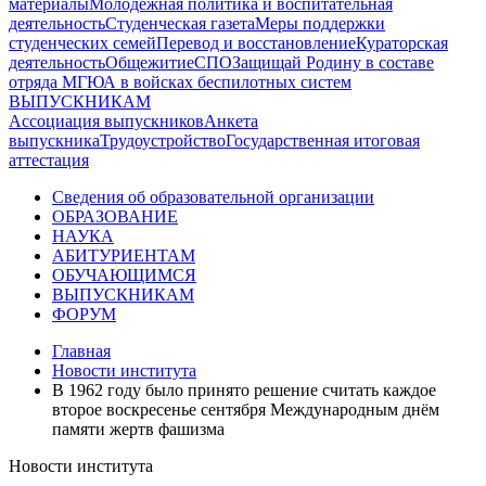
материалы
Молодежная политика и воспитательная
деятельность
Студенческая газета
Меры поддержки
студенческих семей
Перевод и восстановление
Кураторская
деятельность
Общежитие
СПО
Защищай Родину в составе
отряда МГЮА в войсках беспилотных систем
ВЫПУСКНИКАМ
Ассоциация выпускников
Анкета
выпускника
Трудоустройство
Государственная итоговая
аттестация
Сведения об образовательной организации
ОБРАЗОВАНИЕ
НАУКА
АБИТУРИЕНТАМ
ОБУЧАЮЩИМСЯ
ВЫПУСКНИКАМ
ФОРУМ
Главная
Новости института
В 1962 году было принято решение считать каждое
второе воскресенье сентября Международным днём
памяти жертв фашизма
Новости института