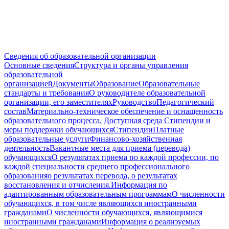
Сведения об образовательной организации
Основные сведения
Структура и органы управления
образовательной
организацией
Документы
Образование
Образовательные
стандарты и требования
О руководителе образовательной
организации, его заместителях
Руководство
Педагогический
состав
Материально-техническое обеспечение и оснащенность
образовательного процесса. Доступная среда
Стипендии и
меры поддержки обучающихся
Стипендии
Платные
образовательные услуги
Финансово-хозяйственная
деятельность
Вакантные места для приема (перевода)
обучающихся
О результатах приема по каждой профессии, по
каждой специальности среднего профессионального
образования
о результатах перевода, о результатах
восстановления и отчисления.
Информация по
адаптированным образовательным программам
О численности
обучающихся, в том числе являющихся иностранными
гражданами
О численности обучающихся, являющимися
иностранными гражданами
Информация о реализуемых