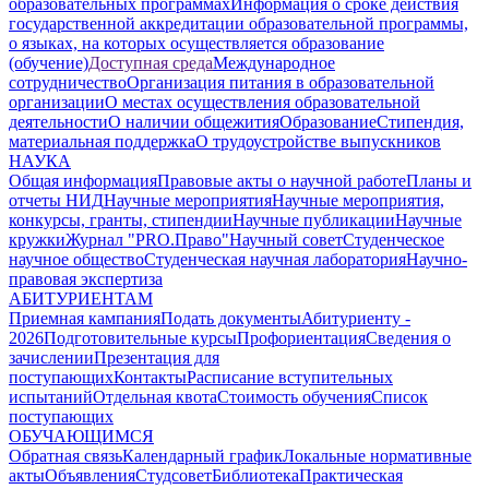
образовательных программах
Информация о сроке действия
государственной аккредитации образовательной программы,
о языках, на которых осуществляется образование
(обучение)
Доступная среда
Международное
сотрудничество
Организация питания в образовательной
организации
О местах осуществления образовательной
деятельности
О наличии общежития
Образование
Стипендия,
материальная поддержка
О трудоустройстве выпускников
НАУКА
Общая информация
Правовые акты о научной работе
Планы и
отчеты НИД
Научные мероприятия
Научные мероприятия,
конкурсы, гранты, стипендии
Научные публикации
Научные
кружки
Журнал "PRO.Право"
Научный совет
Студенческое
научное общество
Студенческая научная лаборатория
Научно-
правовая экспертиза
АБИТУРИЕНТАМ
Приемная кампания
Подать документы
Абитуриенту -
2026
Подготовительные курсы
Профориентация
Сведения о
зачислении
Презентация для
поступающих
Контакты
Расписание вступительных
испытаний
Отдельная квота
Стоимость обучения
Cписок
поступающих
ОБУЧАЮЩИМСЯ
Обратная связь
Календарный график
Локальные нормативные
акты
Объявления
Студсовет
Библиотека
Практическая