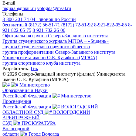
E-mail
mgua35@mail.ru
vologda@msal.ru
Телефоны
8-800-201-74-04 - звонок по России
бесплатный
(8172) 56-51-71
(8172) 72-51-92
8-921-822-05-85
8-
921-822-05-75
8-921-732-26-06
Официальная группа Северо-Западного института
Группа студенческого журнала МГЮА – «Stuдень»
группа Студенческого научного общества
группа профориентации Северо-Западного института
Университета имени О.Е. Кутафина (МГЮА)
группа спортивного клуба института
Разработчик:
Гик
© 2026 Северо-Западный институт (филиал) Университета
имени О. Е. Кутафина (МГЮА)
Министерство
Образования и Науки
Российской Федерации
Министерство
Просвещения
Российской Федерации
ВОЛОГОДСКИЙ
ОБЛАСТНОЙ СУД
ВОЛОГОДСКИЙ
АРБИТРАЖНЫЙ
СУД
ПРОКУРАТУРА
Вологодской
области
Город Вологда