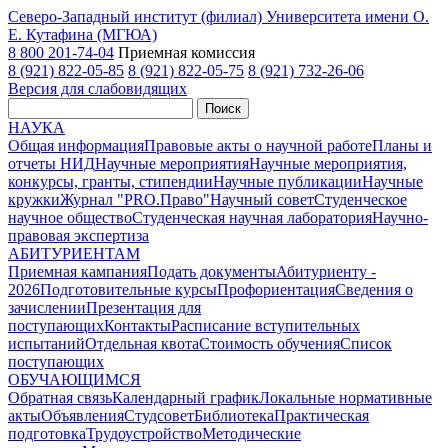
Северо-Западный институт (филиал) Университета имени О.
Е. Кутафина (МГЮА)
8 800 201-74-04
Приемная комиссия
8 (921) 822-05-85
8 (921) 822-05-75
8 (921) 732-26-06
Версия для слабовидящих
Поиск
НАУКА
Общая информация
Правовые акты о научной работе
Планы и
отчеты НИД
Научные мероприятия
Научные мероприятия,
конкурсы, гранты, стипендии
Научные публикации
Научные
кружки
Журнал "PRO.Право"
Научный совет
Студенческое
научное общество
Студенческая научная лаборатория
Научно-
правовая экспертиза
АБИТУРИЕНТАМ
Приемная кампания
Подать документы
Абитуриенту -
2026
Подготовительные курсы
Профориентация
Сведения о
зачислении
Презентация для
поступающих
Контакты
Расписание вступительных
испытаний
Отдельная квота
Стоимость обучения
Cписок
поступающих
ОБУЧАЮЩИМСЯ
Обратная связь
Календарный график
Локальные нормативные
акты
Объявления
Студсовет
Библиотека
Практическая
подготовка
Трудоустройство
Методические