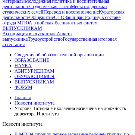
материалы
Молодежная политика и воспитательная
деятельность
Студенческая газета
Меры поддержки
студенческих семей
Перевод и восстановление
Кураторская
деятельность
Общежитие
СПО
Защищай Родину в составе
отряда МГЮА в войсках беспилотных систем
ВЫПУСКНИКАМ
Ассоциация выпускников
Анкета
выпускника
Трудоустройство
Государственная итоговая
аттестация
Сведения об образовательной организации
ОБРАЗОВАНИЕ
НАУКА
АБИТУРИЕНТАМ
ОБУЧАЮЩИМСЯ
ВЫПУСКНИКАМ
ФОРУМ
Главная
Новости института
Уторова Татьяна Николаевна назначена на должность
директора Института
Новости института
В МГЮА прошло первое заседание рабочей группы по