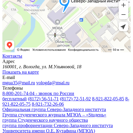
Контакты
Адрес
160001, г. Вологда, ул. М.Ульяновой, 18
Показать на карте
E-mail
mgua35@mail.ru
vologda@msal.ru
Телефоны
8-800-201-74-04 - звонок по России
бесплатный
(8172) 56-51-71
(8172) 72-51-92
8-921-822-05-85
8-
921-822-05-75
8-921-732-26-06
Официальная группа Северо-Западного института
Группа студенческого журнала МГЮА – «Stuдень»
группа Студенческого научного общества
группа профориентации Северо-Западного института
Университета имени О.Е. Кутафина (МГЮА)