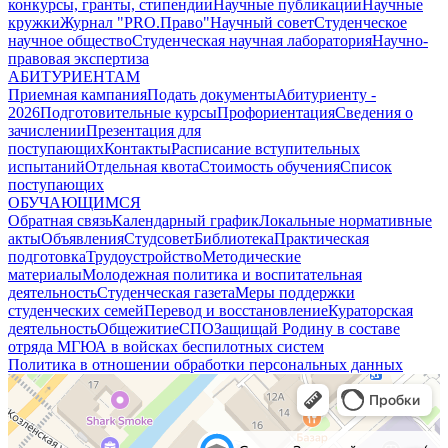
конкурсы, гранты, стипендии
Научные публикации
Научные
кружки
Журнал "PRO.Право"
Научный совет
Студенческое
научное общество
Студенческая научная лаборатория
Научно-
правовая экспертиза
АБИТУРИЕНТАМ
Приемная кампания
Подать документы
Абитуриенту -
2026
Подготовительные курсы
Профориентация
Сведения о
зачислении
Презентация для
поступающих
Контакты
Расписание вступительных
испытаний
Отдельная квота
Стоимость обучения
Cписок
поступающих
ОБУЧАЮЩИМСЯ
Обратная связь
Календарный график
Локальные нормативные
акты
Объявления
Студсовет
Библиотека
Практическая
подготовка
Трудоустройство
Методические
материалы
Молодежная политика и воспитательная
деятельность
Студенческая газета
Меры поддержки
студенческих семей
Перевод и восстановление
Кураторская
деятельность
Общежитие
СПО
Защищай Родину в составе
отряда МГЮА в войсках беспилотных систем
Политика в отношении обработки персональных данных