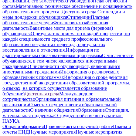
организации, его заместителях
Руководство
Педагогический
состав
Материально-техническое обеспечение и оснащенность
образовательного процесса. Доступная среда
Стипендии и
меры поддержки обучающихся
Стипендии
Платные
образовательные услуги
Финансово-хозяйственная
деятельность
Вакантные места для приема (перевода)
обучающихся
О результатах приема по каждой профессии, по
каждой специальности среднего профессионального
образования
о результатах перевода, о результатах
восстановления и отчисления.
Информация по
адаптированным образовательным программам
О численности
обучающихся, в том числе являющихся иностранными
гражданами
О численности обучающихся, являющимися
иностранными гражданами
Информация о реализуемых
образовательных программах
Информация о сроке действия
государственной аккредитации образовательной программы,
о языках, на которых осуществляется образование
(обучение)
Доступная среда
Международное
сотрудничество
Организация питания в образовательной
организации
О местах осуществления образовательной
деятельности
О наличии общежития
Образование
Стипендия,
материальная поддержка
О трудоустройстве выпускников
НАУКА
Общая информация
Правовые акты о научной работе
Планы и
отчеты НИД
Научные мероприятия
Научные мероприятия,