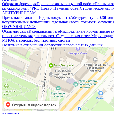
Общая информация
Правовые акты о научной работе
Планы и о
кружки
Журнал "PRO.Право"
Научный совет
Студенческое науч
АБИТУРИЕНТАМ
Приемная кампания
Подать документы
Абитуриенту - 2026
Подг
вступительных испытаний
Отдельная квота
Стоимость обучени
ОБУЧАЮЩИМСЯ
Обратная связь
Календарный график
Локальные нормативные а
и воспитательная деятельность
Студенческая газета
Меры поддер
МГЮА в войсках беспилотных систем
Политика в отношении обработки персональных данных