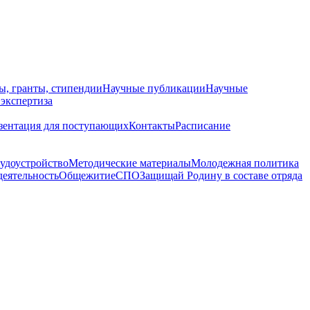
ы, гранты, стипендии
Научные публикации
Научные
 экспертиза
зентация для поступающих
Контакты
Расписание
удоустройство
Методические материалы
Молодежная политика
деятельность
Общежитие
СПО
Защищай Родину в составе отряда