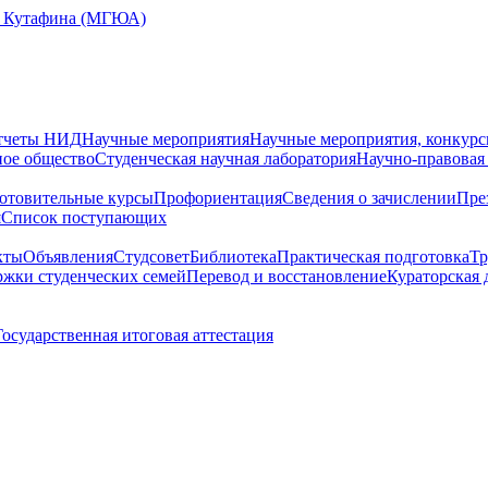
Е. Кутафина (МГЮА)
тчеты НИД
Научные мероприятия
Научные мероприятия, конкурс
ное общество
Студенческая научная лаборатория
Научно-правовая
отовительные курсы
Профориентация
Сведения о зачислении
Пре
я
Cписок поступающих
кты
Объявления
Студсовет
Библиотека
Практическая подготовка
Тр
жки студенческих семей
Перевод и восстановление
Кураторская 
Государственная итоговая аттестация