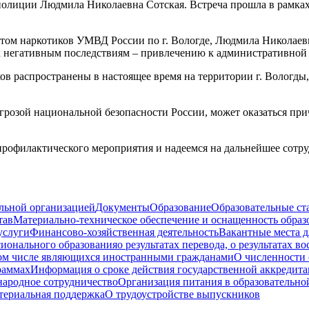
полиции Людмила Николаевна Сотская. Встреча прошла в рамка
отом наркотиков УМВД России по г. Вологде, Людмила Николаев
к негативным последствиям – привлечению к административной 
ов распространены в настоящее время на территории г. Вологды
розой национальной безопасности России, может оказаться прич
рофилактического мероприятия и надеемся на дальнейшее сотр
ельной организацией
Документы
Образование
Образовательные ст
тав
Материально-техническое обеспечение и оснащенность образ
услуги
Финансово-хозяйственная деятельность
Вакантные места д
сионального образования
о результатах перевода, о результатах в
том числе являющихся иностранными гражданами
О численности
раммах
Информация о сроке действия государственной аккредита
ародное сотрудничество
Организация питания в образовательно
териальная поддержка
О трудоустройстве выпускников