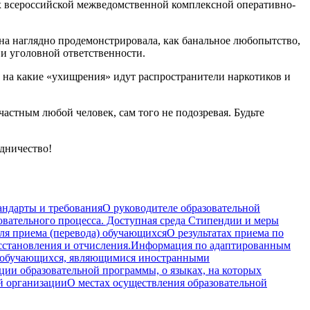
х всероссийской межведомственной комплексной оперативно-
на наглядно продемонстрировала, как банальное любопытство,
и уголовной ответственности.
, на какие «ухищрения» идут распространители наркотиков и
астным любой человек, сам того не подозревая. Будьте
удничество!
андарты и требования
О руководителе образовательной
овательного процесса. Доступная среда
Стипендии и меры
ля приема (перевода) обучающихся
О результатах приема по
осстановления и отчисления.
Информация по адаптированным
 обучающихся, являющимися иностранными
ции образовательной программы, о языках, на которых
й организации
О местах осуществления образовательной