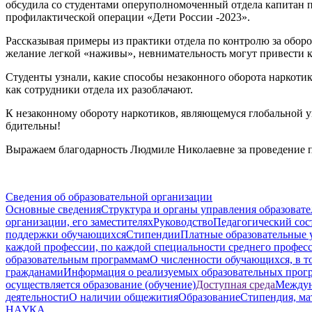
обсудила со студентами оперуполномоченный отдела капитан 
профилактической операции «Дети России -2023».
Рассказывая примеры из практики отдела по контролю за обор
желание легкой «наживы», невнимательность могут привести 
Студенты узнали, какие способы незаконного оборота наркотик
как сотрудники отдела их разоблачают.
К незаконному обороту наркотиков, являющемуся глобальной уг
бдительны!
Выражаем благодарность Людмиле Николаевне за проведение п
Сведения об образовательной организации
Основные сведения
Структура и органы управления образоват
организации, его заместителях
Руководство
Педагогический сос
поддержки обучающихся
Стипендии
Платные образовательные 
каждой профессии, по каждой специальности среднего профес
образовательным программам
О численности обучающихся, в 
гражданами
Информация о реализуемых образовательных прог
осуществляется образование (обучение)
Доступная среда
Междун
деятельности
О наличии общежития
Образование
Стипендия, ма
НАУКА