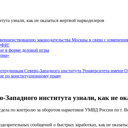
ута узнали, как не оказаться жертвой наркодилеров
вершенствованию законодательства Москвы в связи с изменени
РФФИ!
тие в форме деловой игры
сона»
сотрудникам Северо-Западного института Университета имени 
тие по конституционному праву
-Западного института узнали, как не ок
 отдела по контролю за оборотом наркотиков УМВД России по г. 
подозрительных сообщений о быстрых заработках, как не оказать