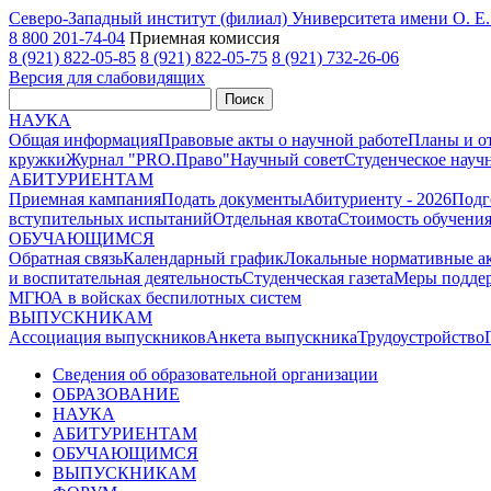
Северо-Западный институт (филиал) Университета имени О. 
8 800 201-74-04
Приемная комиссия
8 (921) 822-05-85
8 (921) 822-05-75
8 (921) 732-26-06
Версия для слабовидящих
Поиск
НАУКА
Общая информация
Правовые акты о научной работе
Планы и о
кружки
Журнал "PRO.Право"
Научный совет
Студенческое науч
АБИТУРИЕНТАМ
Приемная кампания
Подать документы
Абитуриенту - 2026
Подг
вступительных испытаний
Отдельная квота
Стоимость обучени
ОБУЧАЮЩИМСЯ
Обратная связь
Календарный график
Локальные нормативные а
и воспитательная деятельность
Студенческая газета
Меры поддер
МГЮА в войсках беспилотных систем
ВЫПУСКНИКАМ
Ассоциация выпускников
Анкета выпускника
Трудоустройство
Сведения об образовательной организации
ОБРАЗОВАНИЕ
НАУКА
АБИТУРИЕНТАМ
ОБУЧАЮЩИМСЯ
ВЫПУСКНИКАМ