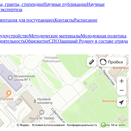
ы, гранты, стипендии
Научные публикации
Научные
 экспертиза
зентация для поступающих
Контакты
Расписание
удоустройство
Методические материалы
Молодежная политика
деятельность
Общежитие
СПО
Защищай Родину в составе отряда