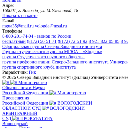
Контакты
Адрес
160001, г. Вологда, ул. М.Ульяновой, 18
Показать на карте
E-mail
mgua35@mail.ru
vologda@msal.ru
Телефоны
8-800-201-74-04 - звонок по России
бесплатный
(8172) 56-51-71
(8172) 72-51-92
8-921-822-05-85
8-9
Официальная группа Северо-Западного института
Группа студенческого журнала МГЮА – «Stuдень»
группа Студенческого научного общества
группа профориентации Северо-Западного института Универс
группа спортивного клуба института
Разработчик:
Гик
© 2026 Северо-Западный институт (филиал) Университета им
Министерство
Образования и Науки
Российской Федерации
Министерство
Просвещения
Российской Федерации
ВОЛОГОДСКИЙ
ОБЛАСТНОЙ СУД
ВОЛОГОДСКИЙ
АРБИТРАЖНЫЙ
СУД
ПРОКУРАТУРА
Вологодской