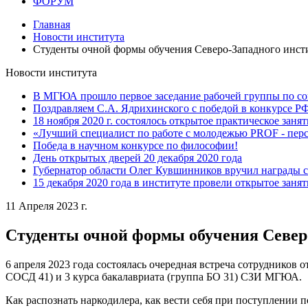
ФОРУМ
Главная
Новости института
Студенты очной формы обучения Северо-Западного инстит
Новости института
В МГЮА прошло первое заседание рабочей группы по со
Поздравляем С.А. Ядрихинского с победой в конкурсе 
18 ноября 2020 г. состоялось открытое практическое заня
«Лучший специалист по работе с молодежью PROF - пер
Победа в научном конкурсе по философии!
День открытых дверей 20 декабря 2020 года
Губернатор области Олег Кувшинников вручил награды 
15 декабря 2020 года в институте провели открытое заня
11 Апреля 2023 г.
Студенты очной формы обучения Северо
6 апреля 2023 года состоялась очередная встреча сотрудников
СОСД 41) и 3 курса бакалавриата (группа БО 31) СЗИ МГЮА.
Как распознать наркодилера, как вести себя при поступлении 