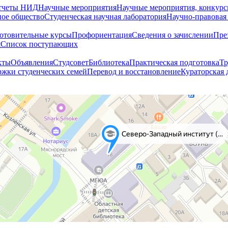
тчеты НИД
Научные мероприятия
Научные мероприятия, конкурс
ное общество
Студенческая научная лаборатория
Научно-правовая
отовительные курсы
Профориентация
Сведения о зачислении
Пре
я
Cписок поступающих
кты
Объявления
Студсовет
Библиотека
Практическая подготовка
Тр
жки студенческих семей
Перевод и восстановление
Кураторская 