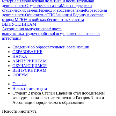
материалы
Молодежная политика и воспитательная
деятельность
Студенческая газета
Меры поддержки
студенческих семей
Перевод и восстановление
Кураторская
деятельность
Общежитие
СПО
Защищай Родину в составе
отряда МГЮА в войсках беспилотных систем
ВЫПУСКНИКАМ
Ассоциация выпускников
Анкета
выпускника
Трудоустройство
Государственная итоговая
аттестация
Сведения об образовательной организации
ОБРАЗОВАНИЕ
НАУКА
АБИТУРИЕНТАМ
ОБУЧАЮЩИМСЯ
ВЫПУСКНИКАМ
ФОРУМ
Главная
Новости института
Студент 2 курса Степан Шалегин стал победителем
конкурса на назначение стипендии Газпромбанка и
Ассоциации юридического образования
Новости института