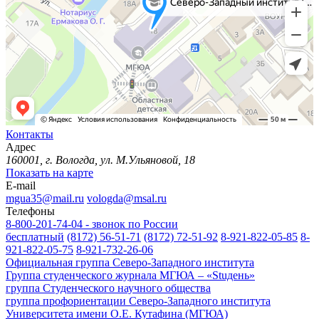
Контакты
Адрес
160001, г. Вологда, ул. М.Ульяновой, 18
Показать на карте
E-mail
mgua35@mail.ru
vologda@msal.ru
Телефоны
8-800-201-74-04 - звонок по России
бесплатный
(8172) 56-51-71
(8172) 72-51-92
8-921-822-05-85
8-
921-822-05-75
8-921-732-26-06
Официальная группа Северо-Западного института
Группа студенческого журнала МГЮА – «Stuдень»
группа Студенческого научного общества
группа профориентации Северо-Западного института
Университета имени О.Е. Кутафина (МГЮА)