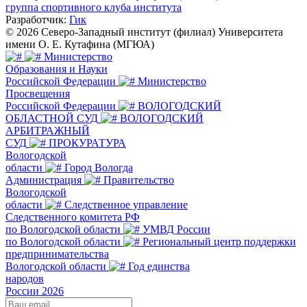
группа спортивного клуба института
Разработчик:
Гик
© 2026 Северо-Западный институт (филиал) Университета
имени О. Е. Кутафина (МГЮА)
Министерство
Образования и Науки
Российской Федерации
Министерство
Просвещения
Российской Федерации
ВОЛОГОДСКИЙ
ОБЛАСТНОЙ СУД
ВОЛОГОДСКИЙ
АРБИТРАЖНЫЙ
СУД
ПРОКУРАТУРА
Вологодской
области
Город Вологда
Администрация
Правительство
Вологодской
области
Следственное управление
Следственного комитета РФ
по Вологодской области
УМВД России
по Вологодской области
Региональный центр поддержки
предпринимательства
Вологодской области
Год единства
народов
России 2026