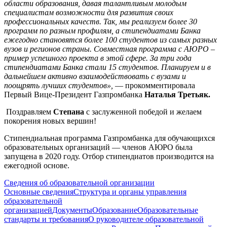
области образования, давая талантливым молодым
специалистам возможности для развития своих
профессиональных качеств. Так, мы реализуем более 30
программ по разным профилям, а стипендиатами Банка
ежегодно становятся более 100 студентов из самых разных
вузов и регионов страны. Совместная программа с АЮРО –
пример успешного проекта в этой сфере. За три года
стипендиатами Банка стали 15 студентов. Планируем и в
дальнейшем активно взаимодействовать с вузами и
поощрять лучших студентов»,
— прокомментировала
Первый Вице-Президент Газпромбанка
Наталья Третьяк.
Поздравляем
Степана
с заслуженной победой и желаем
покорения новых вершин!
Стипендиальная программа Газпромбанка для обучающихся
образовательных организаций — членов АЮРО была
запущена в 2020 году. Отбор стипендиатов производится на
ежегодной основе.
Сведения об образовательной организации
Основные сведения
Структура и органы управления
образовательной
организацией
Документы
Образование
Образовательные
стандарты и требования
О руководителе образовательной