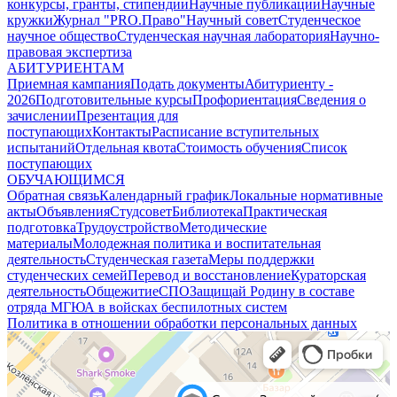
конкурсы, гранты, стипендии
Научные публикации
Научные
кружки
Журнал "PRO.Право"
Научный совет
Студенческое
научное общество
Студенческая научная лаборатория
Научно-
правовая экспертиза
АБИТУРИЕНТАМ
Приемная кампания
Подать документы
Абитуриенту -
2026
Подготовительные курсы
Профориентация
Сведения о
зачислении
Презентация для
поступающих
Контакты
Расписание вступительных
испытаний
Отдельная квота
Стоимость обучения
Cписок
поступающих
ОБУЧАЮЩИМСЯ
Обратная связь
Календарный график
Локальные нормативные
акты
Объявления
Студсовет
Библиотека
Практическая
подготовка
Трудоустройство
Методические
материалы
Молодежная политика и воспитательная
деятельность
Студенческая газета
Меры поддержки
студенческих семей
Перевод и восстановление
Кураторская
деятельность
Общежитие
СПО
Защищай Родину в составе
отряда МГЮА в войсках беспилотных систем
Политика в отношении обработки персональных данных