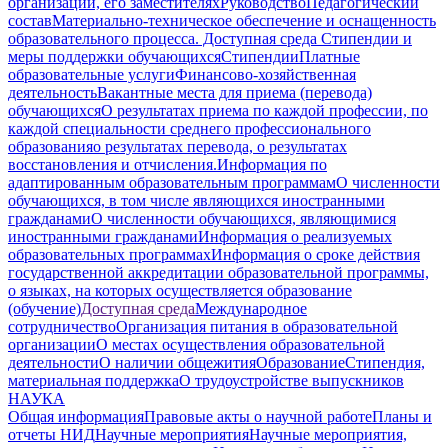
организации, его заместителях
Руководство
Педагогический
состав
Материально-техническое обеспечение и оснащенность
образовательного процесса. Доступная среда
Стипендии и
меры поддержки обучающихся
Стипендии
Платные
образовательные услуги
Финансово-хозяйственная
деятельность
Вакантные места для приема (перевода)
обучающихся
О результатах приема по каждой профессии, по
каждой специальности среднего профессионального
образования
о результатах перевода, о результатах
восстановления и отчисления.
Информация по
адаптированным образовательным программам
О численности
обучающихся, в том числе являющихся иностранными
гражданами
О численности обучающихся, являющимися
иностранными гражданами
Информация о реализуемых
образовательных программах
Информация о сроке действия
государственной аккредитации образовательной программы,
о языках, на которых осуществляется образование
(обучение)
Доступная среда
Международное
сотрудничество
Организация питания в образовательной
организации
О местах осуществления образовательной
деятельности
О наличии общежития
Образование
Стипендия,
материальная поддержка
О трудоустройстве выпускников
НАУКА
Общая информация
Правовые акты о научной работе
Планы и
отчеты НИД
Научные мероприятия
Научные мероприятия,