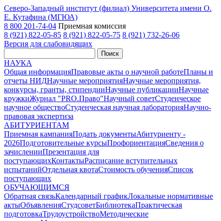
Северо-Западный институт (филиал) Университета имени О.
Е. Кутафина (МГЮА)
8 800 201-74-04
Приемная комиссия
8 (921) 822-05-85
8 (921) 822-05-75
8 (921) 732-26-06
Версия для слабовидящих
Поиск
НАУКА
Общая информация
Правовые акты о научной работе
Планы и
отчеты НИД
Научные мероприятия
Научные мероприятия,
конкурсы, гранты, стипендии
Научные публикации
Научные
кружки
Журнал "PRO.Право"
Научный совет
Студенческое
научное общество
Студенческая научная лаборатория
Научно-
правовая экспертиза
АБИТУРИЕНТАМ
Приемная кампания
Подать документы
Абитуриенту -
2026
Подготовительные курсы
Профориентация
Сведения о
зачислении
Презентация для
поступающих
Контакты
Расписание вступительных
испытаний
Отдельная квота
Стоимость обучения
Cписок
поступающих
ОБУЧАЮЩИМСЯ
Обратная связь
Календарный график
Локальные нормативные
акты
Объявления
Студсовет
Библиотека
Практическая
подготовка
Трудоустройство
Методические