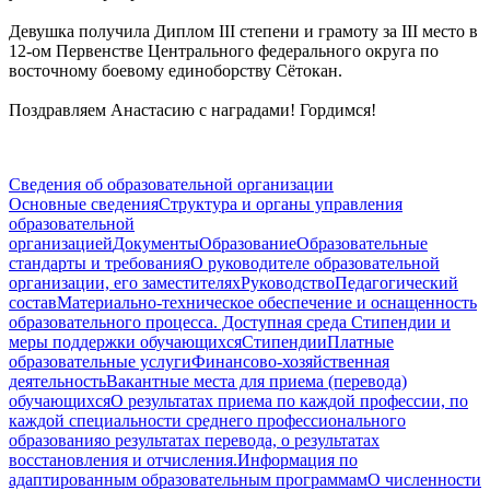
Девушка получила Диплом III степени и грамоту за III место в
12-ом Первенстве Центрального федерального округа по
восточному боевому единоборству Сётокан.
Поздравляем Анастасию с наградами! Гордимся!
Сведения об образовательной организации
Основные сведения
Структура и органы управления
образовательной
организацией
Документы
Образование
Образовательные
стандарты и требования
О руководителе образовательной
организации, его заместителях
Руководство
Педагогический
состав
Материально-техническое обеспечение и оснащенность
образовательного процесса. Доступная среда
Стипендии и
меры поддержки обучающихся
Стипендии
Платные
образовательные услуги
Финансово-хозяйственная
деятельность
Вакантные места для приема (перевода)
обучающихся
О результатах приема по каждой профессии, по
каждой специальности среднего профессионального
образования
о результатах перевода, о результатах
восстановления и отчисления.
Информация по
адаптированным образовательным программам
О численности