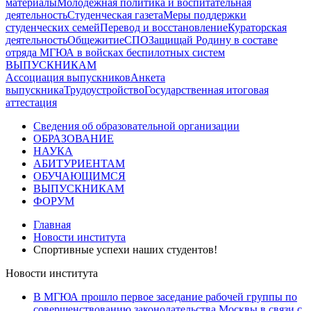
материалы
Молодежная политика и воспитательная
деятельность
Студенческая газета
Меры поддержки
студенческих семей
Перевод и восстановление
Кураторская
деятельность
Общежитие
СПО
Защищай Родину в составе
отряда МГЮА в войсках беспилотных систем
ВЫПУСКНИКАМ
Ассоциация выпускников
Анкета
выпускника
Трудоустройство
Государственная итоговая
аттестация
Сведения об образовательной организации
ОБРАЗОВАНИЕ
НАУКА
АБИТУРИЕНТАМ
ОБУЧАЮЩИМСЯ
ВЫПУСКНИКАМ
ФОРУМ
Главная
Новости института
Спортивные успехи наших студентов!
Новости института
В МГЮА прошло первое заседание рабочей группы по
совершенствованию законодательства Москвы в связи с