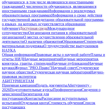
обучающихся, в том числе являющихся иностранными
гражданами
О численности обучающихся, являющимися
иностранными гражданами
Информация о реализуемых
образовательных программах
Информация о сроке действия
государственной аккредитации образовательной программы,
о языках, на которых осуществляется образование
(обучение)
Доступная среда
Международное
сотрудничество
Организация питания в образовательной
организации
О местах осуществления образовательной
деятельности
О наличии общежития
Образование
Стипендия,
материальная поддержка
О трудоустройстве выпускников
НАУКА
Общая информация
Правовые акты о научной работе
Планы и
отчеты НИД
Научные мероприятия
Научные мероприятия,
конкурсы, гранты, стипендии
Научные публикации
Научные
кружки
Журнал "PRO.Право"
Научный совет
Студенческое
научное общество
Студенческая научная лаборатория
Научно-
правовая экспертиза
АБИТУРИЕНТАМ
Приемная кампания
Подать документы
Абитуриенту -
2026
Подготовительные курсы
Профориентация
Сведения о
зачислении
Презентация для
поступающих
Контакты
Расписание вступительных
испытаний
Отдельная квота
Стоимость обучения
Cписок
поступающих