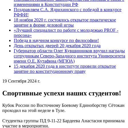
изменениями в Конституции РФ
Поздравляем С.А. Ядрихинского с победой в конкурсе
РФФИ!
18 ноября 2020 г. состоялось открытое практическое
занятие в форме деловой игры
«Лучший специалист по работе с молодежью PROF -
персона»
Победа в научном конкурсе по философии!
День открытых дверей 20 декабря 2020 года
Губернатор области Олег Кувшинников вручил награды
сотрудникам Северо-Западного института Университета
имени О.Е. Кутафина (МГЮА)
15 декабря 2020 года в институте провели открытое
занятие по конституционному праву
19 Сентября 2024 г.
Спортивные успехи наших студентов!
Кубок России по Восточному Боевому Единоборству Сётокан
проходил на этой неделе в Туле.
Студентка группы ПД 9-11-22 Бардеева Анастасия принимала
участие в мероприятии.