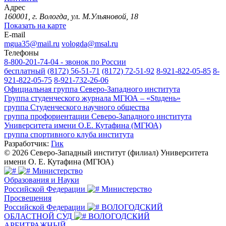
Адрес
160001, г. Вологда, ул. М.Ульяновой, 18
Показать на карте
E-mail
mgua35@mail.ru
vologda@msal.ru
Телефоны
8-800-201-74-04 - звонок по России
бесплатный
(8172) 56-51-71
(8172) 72-51-92
8-921-822-05-85
8-
921-822-05-75
8-921-732-26-06
Официальная группа Северо-Западного института
Группа студенческого журнала МГЮА – «Stuдень»
группа Студенческого научного общества
группа профориентации Северо-Западного института
Университета имени О.Е. Кутафина (МГЮА)
группа спортивного клуба института
Разработчик:
Гик
© 2026 Северо-Западный институт (филиал) Университета
имени О. Е. Кутафина (МГЮА)
Министерство
Образования и Науки
Российской Федерации
Министерство
Просвещения
Российской Федерации
ВОЛОГОДСКИЙ
ОБЛАСТНОЙ СУД
ВОЛОГОДСКИЙ
АРБИТРАЖНЫЙ