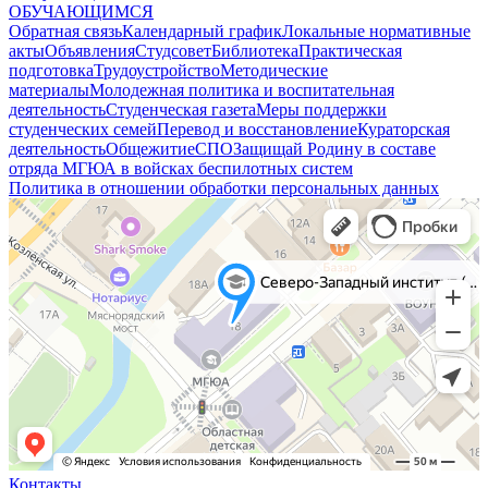
ОБУЧАЮЩИМСЯ
Обратная связь
Календарный график
Локальные нормативные
акты
Объявления
Студсовет
Библиотека
Практическая
подготовка
Трудоустройство
Методические
материалы
Молодежная политика и воспитательная
деятельность
Студенческая газета
Меры поддержки
студенческих семей
Перевод и восстановление
Кураторская
деятельность
Общежитие
СПО
Защищай Родину в составе
отряда МГЮА в войсках беспилотных систем
Политика в отношении обработки персональных данных
Контакты