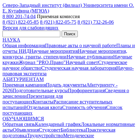
Северо-Западный институт (филиал) Университета имени О.
Е. Кутафина (МГЮА)
8 800 201-74-04
Приемная комиссия
8 (921) 822-05-85
8 (921) 822-05-75
8 (921) 732-26-06
Версия для слабовидящих
Поиск
НАУКА
Общая информация
Правовые акты о научной работе
Планы и
отчеты НИД
Научные мероприятия
Научные мероприятия,
конкурсы, гранты, стипендии
Научные публикации
Научные
кружки
Журнал "PRO.Право"
Научный совет
Студенческое
научное общество
Студенческая научная лаборатория
Научно-
правовая экспертиза
АБИТУРИЕНТАМ
Приемная кампания
Подать документы
Абитуриенту -
2026
Подготовительные курсы
Профориентация
Сведения о
зачислении
Презентация для
поступающих
Контакты
Расписание вступительных
испытаний
Отдельная квота
Стоимость обучения
Cписок
поступающих
ОБУЧАЮЩИМСЯ
Обратная связь
Календарный график
Локальные нормативные
акты
Объявления
Студсовет
Библиотека
Практическая
подготовка
Трудоустройство
Методические