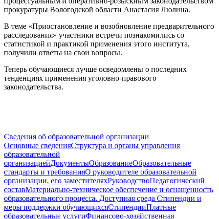
процессуальным и оперативно-розыскным законодательством
прокуратуры Вологодской области Анастасия Люлина.
В теме «Приостановление и возобновление предварительного
расследования» участники встречи познакомились со
статистикой и практикой применения этого института,
получили ответы на свои вопросы.
Теперь обучающиеся лучше осведомлены о последних
тенденциях применения уголовно-правового
законодательства.
Сведения об образовательной организации
Основные сведения
Структура и органы управления
образовательной
организацией
Документы
Образование
Образовательные
стандарты и требования
О руководителе образовательной
организации, его заместителях
Руководство
Педагогический
состав
Материально-техническое обеспечение и оснащенность
образовательного процесса. Доступная среда
Стипендии и
меры поддержки обучающихся
Стипендии
Платные
образовательные услуги
Финансово-хозяйственная