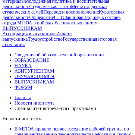
материалы
Молодежная политика и воспитательная
деятельность
Студенческая газета
Меры поддержки
студенческих семей
Перевод и восстановление
Кураторская
деятельность
Общежитие
СПО
Защищай Родину в составе
отряда МГЮА в войсках беспилотных систем
ВЫПУСКНИКАМ
Ассоциация выпускников
Анкета
выпускника
Трудоустройство
Государственная итоговая
аттестация
Сведения об образовательной организации
ОБРАЗОВАНИЕ
НАУКА
АБИТУРИЕНТАМ
ОБУЧАЮЩИМСЯ
ВЫПУСКНИКАМ
ФОРУМ
Главная
Новости института
Специалитет встречается с практиками
Новости института
В МГЮА прошло первое заседание рабочей группы по
совершенствованию законодательства Москвы в связи с