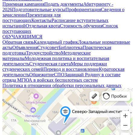
Приемная кампания
Подать документы
Абитуриенту -
2026
Подготовительные курсы
Профориентация
Сведения о
зачислении
Презентация для
поступающих
Контакты
Расписание вступительных
испытаний
Отдельная квота
Стоимость обучения
Cписок
поступающих
ОБУЧАЮЩИМСЯ
Обратная связь
Календарный график
Локальные нормативные
акты
Объявления
Студсовет
Библиотека
Практическая
подготовка
Трудоустройство
Методические
материалы
Молодежная политика и воспитательная
деятельность
Студенческая газета
Меры поддержки
студенческих семей
Перевод и восстановление
Кураторская
деятельность
Общежитие
СПО
Защищай Родину в составе
отряда МГЮА в войсках беспилотных систем
Политика в отношении обработки персональных данных