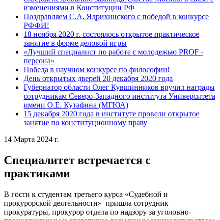
изменениями в Конституции РФ
Поздравляем С.А. Ядрихинского с победой в конкурсе
РФФИ!
18 ноября 2020 г. состоялось открытое практическое
занятие в форме деловой игры
«Лучший специалист по работе с молодежью PROF -
персона»
Победа в научном конкурсе по философии!
День открытых дверей 20 декабря 2020 года
Губернатор области Олег Кувшинников вручил награды
сотрудникам Северо-Западного института Университета
имени О.Е. Кутафина (МГЮА)
15 декабря 2020 года в институте провели открытое
занятие по конституционному праву
14 Марта 2024 г.
Специалитет встречается с
практиками
В гости к студентам третьего курса «Судебной и
прокурорской деятельности» пришла сотрудник
прокуратуры, прокурор отдела по надзору за уголовно-