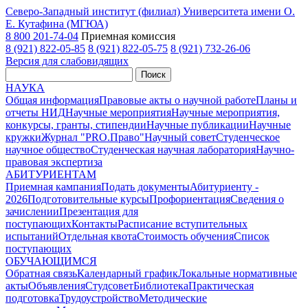
Северо-Западный институт (филиал) Университета имени О.
Е. Кутафина (МГЮА)
8 800 201-74-04
Приемная комиссия
8 (921) 822-05-85
8 (921) 822-05-75
8 (921) 732-26-06
Версия для слабовидящих
Поиск
НАУКА
Общая информация
Правовые акты о научной работе
Планы и
отчеты НИД
Научные мероприятия
Научные мероприятия,
конкурсы, гранты, стипендии
Научные публикации
Научные
кружки
Журнал "PRO.Право"
Научный совет
Студенческое
научное общество
Студенческая научная лаборатория
Научно-
правовая экспертиза
АБИТУРИЕНТАМ
Приемная кампания
Подать документы
Абитуриенту -
2026
Подготовительные курсы
Профориентация
Сведения о
зачислении
Презентация для
поступающих
Контакты
Расписание вступительных
испытаний
Отдельная квота
Стоимость обучения
Cписок
поступающих
ОБУЧАЮЩИМСЯ
Обратная связь
Календарный график
Локальные нормативные
акты
Объявления
Студсовет
Библиотека
Практическая
подготовка
Трудоустройство
Методические