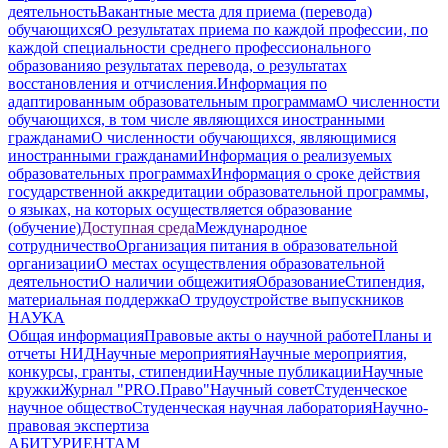
деятельность
Вакантные места для приема (перевода)
обучающихся
О результатах приема по каждой профессии, по
каждой специальности среднего профессионального
образования
о результатах перевода, о результатах
восстановления и отчисления.
Информация по
адаптированным образовательным программам
О численности
обучающихся, в том числе являющихся иностранными
гражданами
О численности обучающихся, являющимися
иностранными гражданами
Информация о реализуемых
образовательных программах
Информация о сроке действия
государственной аккредитации образовательной программы,
о языках, на которых осуществляется образование
(обучение)
Доступная среда
Международное
сотрудничество
Организация питания в образовательной
организации
О местах осуществления образовательной
деятельности
О наличии общежития
Образование
Стипендия,
материальная поддержка
О трудоустройстве выпускников
НАУКА
Общая информация
Правовые акты о научной работе
Планы и
отчеты НИД
Научные мероприятия
Научные мероприятия,
конкурсы, гранты, стипендии
Научные публикации
Научные
кружки
Журнал "PRO.Право"
Научный совет
Студенческое
научное общество
Студенческая научная лаборатория
Научно-
правовая экспертиза
АБИТУРИЕНТАМ