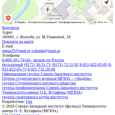
Контакты
Адрес
160001, г. Вологда, ул. М.Ульяновой, 18
Показать на карте
E-mail
mgua35@mail.ru
vologda@msal.ru
Телефоны
8-800-201-74-04 - звонок по России
бесплатный
(8172) 56-51-71
(8172) 72-51-92
8-921-822-05-85
8-
921-822-05-75
8-921-732-26-06
Официальная группа Северо-Западного института
Группа студенческого журнала МГЮА – «Stuдень»
группа Студенческого научного общества
группа профориентации Северо-Западного института
Университета имени О.Е. Кутафина (МГЮА)
группа спортивного клуба института
Разработчик:
Гик
© 2026 Северо-Западный институт (филиал) Университета
имени О. Е. Кутафина (МГЮА)