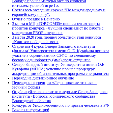
Вологде прошел мастер-класс по японской
интеллектуальной игре Го.
Состоялось заседание кружка "По международному и
европейскому праву".
Отчет о поездке в Венгрию
3 марта в МЦ «ГОР.СОМ35» прошла очная защита
проектов конкурса «Лучший специалист по работе с
молодежью PROF - персона»
3 марта 2020 года прошёл областной этап конкурса
«Клинков победный звон»
Студентка 4 курса Северо-Западного института
(филиала) Университета имени О. Е. Кутафина приняла
участие в соревнованиях СЗФО по смешанному
боевому единоборству (мма) среди студентов
Северо-Западный институт Университета имени О.Е.
Кутафина (МГЮА) успешно прошел процедуру
аккредитации образовательных программ специалитета
Переход на дистационное обучение
Перевод конференции «Леденцовские чтения» в
заочный формат
Опубликуйте свою статью в журнале Север-Западного
института «Вопросы юридического сообщества
Вологодской области»
Конкурс от Уполномоченного по правам человека в РФ
Важная информация!