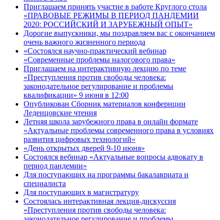
Приглашаем принять участие в работе Круглого стола
«ПРАВОВЫЕ РЕЖИМЫ В ПЕРИОД ПАНДЕМИИ
2020: РОССИЙСКИЙ И ЗАРУБЕЖНЫЙ ОПЫТ»
Дорогие выпускники, мы поздравляем вас с окончанием
очень важного жизненного периода
«Состоялся научно-практический вебинар
«Современные проблемы налогового права»
Приглашаем на интерактивную лекцию по теме
«Преступления против свободы человека:
законодательное регулирование и проблемы
квалификации» 9 июня в 12:00
Опубликован Сборник материалов конфернции
Леденцовские чтения
Летняя школа зарубежного права в онлайн формате
«Актуальные проблемы современного права в условиях
развития цифровых технологий»
«День открытых дверей 9-10 июня»
Состоялся вебинар «Актуальные вопросы адвокату в
период пандемии»
Для поступающих на программы бакалавриата и
специалиста
Для поступающих в магистратуру
Состоялась интерактивная лекция-дискуссия
«Преступления против свободы человека:
законодательное регулирование и проблемы