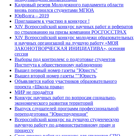
Кадровый резерв Молодежного парламента области
вновь пополнился студентами МГЮА
ЮрВолга – 2019
Приглашаем к участию в конкурсе !
XIV Всероссийский конкурс научных работ и рефератов
по страхованию на призы компании РОСГОССТРАХ
XIV Всероссийский конкурс молодежи образовательных
и научных организаций на лучшую работу «МОЯ
ЗАКОНОТВОРЧЕСКАЯ ИНИЦИАТИВА», осенняя
сессия
Выборы под контролем: о подготовке студентов
Института к общественному наблюдению
Вышел первый номер газеты "Юристъ"
Вышел второй номер газеты ""Юристъ
Объявляется набор участников образовательного
проекта «Школа права»
МИР не продаётся
Конкурс научных работ по вопросам социально-
экономического развития территорий
Выпуск слушателей программ профессиональной
переподготовки "Юриспруденция"
Всероссийский конкурс на лучшую студенческую
научную работу по административному праву и
процессу
Срок приема работ на конкурс для студентов СПО