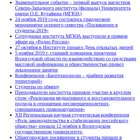
Знаменательное событие – первый выпуск магистров
Северо-Западного института (филиала) Университета
имени О.Е. Кутафина (МГЮА)
24 ноября 2019 года состоялось грандиозное
мероприятие осеннего семестра «Посвящение в
студенты-2019»
Сотрудники института МГЮА выступили в прямом
эфире на «Радио России»
27 октября в Институте прошел День открытых дверей
5 ноября 2019 г. старший помощник прокурора
Вологодской области по взаимодействию со средствами
массовой информации и общественностью провел
лекционное занятие
Конференция «Биотехнологии – драйвер развития
территорий»
Студенты по обмену
Преподаватели института приняли участие в круглом
столе «Реализация медиативного и восстановительного
подхода в отношении несовершеннолетних,
совершивших правонарушения»
XII Региональная научная студенческая конференция
«Роль законодательства в стабилизации российского
общества» прошла 12 ноября в Вологодском
государственном университете.
Общегородское посвящение в студенты прошло в