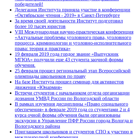
победителей!
Делегация Института приняла участие в конференции
«Октябрьские чтения - 2019» в Санкт-Петербурге
За время своей деятельности Институт подготовил
более 10 тысяч юристов
VIII Международная научно-практическая конференция
«Актуальные проблемы уголовного права, уголовного
процесса, криминологии и уголовно-исполнительного
права: теория и практика»
19 февраля 2019 года гордое звание «Выпускник
МГЮА» получили еще 43 студента заочной формы
обучения.
25 февраля прошел региональный этап Всероссийской
олимпиады школьников по праву
На базе Института прошел семинар для активистов
движения «Юнармия»
Встречи студентов с начальником отдела организации
дознания УМВД России по Вологодской области
В рамках изучения дисциплины «Право социального
обеспечения» в феврале 2019 года со студентами 2 и 4
курса очной формы обучения были организованы
экскурсии в Управление ПФР России города Вологда и
Вологодского района
Приглашаем школьников и студентов СПО к участию в
международной конференции