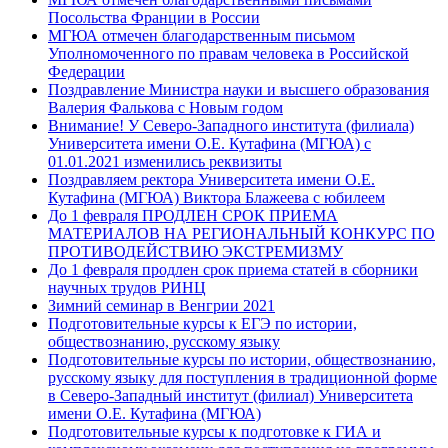
Посольства Франции в России
МГЮА отмечен благодарственным письмом
Уполномоченного по правам человека в Российской
Федерации
Поздравление Министра науки и высшего образования
Валерия Фалькова с Новым годом
Внимание! У Северо-Западного института (филиала)
Университета имени О.Е. Кутафина (МГЮА) с
01.01.2021 изменились реквизиты
Поздравляем ректора Университета имени О.Е.
Кутафина (МГЮА) Виктора Блажеева с юбилеем
До 1 февраля ПРОДЛЕН СРОК ПРИЕМА
МАТЕРИАЛОВ НА РЕГИОНАЛЬНЫЙ КОНКУРС ПО
ПРОТИВОДЕЙСТВИЮ ЭКСТРЕМИЗМУ
До 1 февраля продлен срок приема статей в сборники
научных трудов РИНЦ
Зимний семинар в Венгрии 2021
Подготовительные курсы к ЕГЭ по истории,
обществознанию, русскому языку
Подготовительные курсы по истории, обществознанию,
русскому языку для поступления в традиционной форме
в Северо-Западный институт (филиал) Университета
имени О.Е. Кутафина (МГЮА)
Подготовительные курсы к подготовке к ГИА и