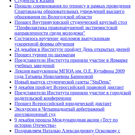
Студенты в Казани
Прошли соревнования по теннису в рамках проведения
Спартакиады образовательных учреждений высшего
образования по Вологодской области
Прошел Внутривузовский студенческий круглый стол
"Профилактика правонарушений экстремистской
направленности среди молодежи"
Состоялось вручение дипломов выпускникам
ускоренной формы обучения
24 декабря в Институте пройдет День открытых дверей
Прошел турнир по шахматам
Представители Института приняли участие в Ярмарке
учебных заведений
Лекция выпускницы МГЮА им. О.Е. Кутафина 2009
года Татьяны Николаевны Бариновой
Новый выпуск студенческой газеты "StuDень"
9 декабря пройдет Всероссийский правовой диктант
Представители Института приняли участие в городской
родительской конференции
Прошел Всероссийский юридический диктант
Экскурсии в Четырнадцатый арбитражный
апелляционный суд
9 декабря прошла Международная акция «Тест по
истории Отечества»
Поздравляем Наталью Александровну Осколкову с