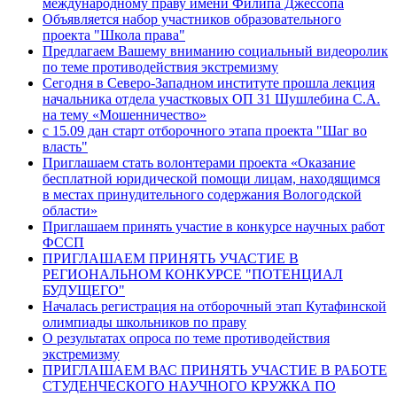
международному праву имени Филипа Джессопа
Объявляется набор участников образовательного
проекта "Школа права"
Предлагаем Вашему вниманию социальный видеоролик
по теме противодействия экстремизму
Сегодня в Северо-Западном институте прошла лекция
начальника отдела участковых ОП 31 Шушлебина С.А.
на тему «Мошенничество»
с 15.09 дан старт отборочного этапа проекта "Шаг во
власть"
Приглашаем стать волонтерами проекта «Оказание
бесплатной юридической помощи лицам, находящимся
в местах принудительного содержания Вологодской
области»
Приглашаем принять участие в конкурсе научных работ
ФССП
ПРИГЛАШАЕМ ПРИНЯТЬ УЧАСТИЕ В
РЕГИОНАЛЬНОМ КОНКУРСЕ "ПОТЕНЦИАЛ
БУДУЩЕГО"
Началась регистрация на отборочный этап Кутафинской
олимпиады школьников по праву
О результатах опроса по теме противодействия
экстремизму
ПРИГЛАШАЕМ ВАС ПРИНЯТЬ УЧАСТИЕ В РАБОТЕ
СТУДЕНЧЕСКОГО НАУЧНОГО КРУЖКА ПО