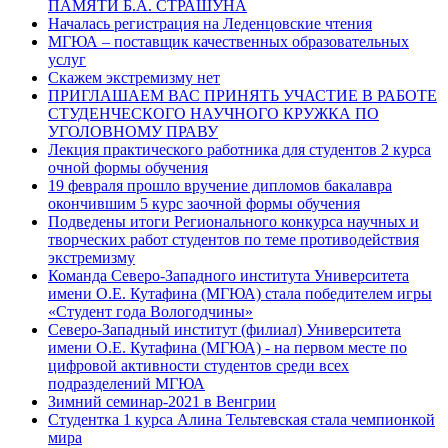
ПАМЯТИ Б.А. СТРАШУНА
Началась регистрация на Леденцовские чтения
МГЮА – поставщик качественных образовательных
услуг
Скажем экстремизму нет
ПРИГЛАШАЕМ ВАС ПРИНЯТЬ УЧАСТИЕ В РАБОТЕ
СТУДЕНЧЕСКОГО НАУЧНОГО КРУЖКА ПО
УГОЛОВНОМУ ПРАВУ
Лекция практического работника для студентов 2 курса
очной формы обучения
19 февраля прошло вручение дипломов бакалавра
окончившим 5 курс заочной формы обучения
Подведены итоги Регионального конкурса научных и
творческих работ студентов по теме противодействия
экстремизму
Команда Северо-Западного института Университета
имени О.Е. Кутафина (МГЮА) стала победителем игры
«Студент года Вологодчины»
Северо-Западный институт (филиал) Университета
имени О.Е. Кутафина (МГЮА) - на первом месте по
цифровой активности студентов среди всех
подразделений МГЮА
Зимний семинар-2021 в Венгрии
Студентка 1 курса Алина Тельтевская стала чемпионкой
мира