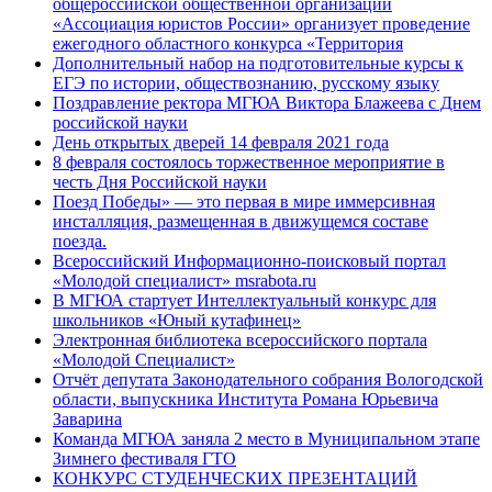
общероссийской общественной организации
«Ассоциация юристов России» организует проведение
ежегодного областного конкурса «Территория
Дополнительный набор на подготовительные курсы к
ЕГЭ по истории, обществознанию, русскому языку
Поздравление ректора МГЮА Виктора Блажеева с Днем
российской науки
День открытых дверей 14 февраля 2021 года
8 февраля состоялось торжественное мероприятие в
честь Дня Российской науки
Поезд Победы» — это первая в мире иммерсивная
инсталляция, размещенная в движущемся составе
поезда.
Всероссийский Информационно-поисковый портал
«Молодой специалист» msrabota.ru
В МГЮА стартует Интеллектуальный конкурс для
школьников «Юный кутафинец»
Электронная библиотека всероссийского портала
«Молодой Специалист»
Отчёт депутата Законодательного собрания Вологодской
области, выпускника Института Романа Юрьевича
Заварина
Команда МГЮА заняла 2 место в Муниципальном этапе
Зимнего фестиваля ГТО
КОНКУРС СТУДЕНЧЕСКИХ ПРЕЗЕНТАЦИЙ