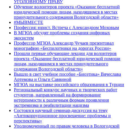
УГОЛОВНОМУ ПРАВУ
Обучение волонтеров проекта «Оказание бесплатной
юридической помощи лицам, находящимся в местах
принудительного содержания Вологодской области»
#МЫВМЕСТЕ
Профессия: юрист. Встреча с Александром Моховым
В МГЮА обсудят проблемы создания цифровых
экосистем
Профессор МГЮА Александр Чучаев презентовал
монографию «Беспилотники на дорогах России»
Прошли первые обучающие лекции для волонтеров
проекта «Оказание бесплатной юридической помощи
лицам, находящимся в местах принудительного
содержания Вологодской области»
Вышло в свет учебное пособие «Биоэтика» Вячеслава
Артемова и Ольги Саввиной
МГЮА на выставке российского образования в Турции
Региональный конкурс научных и творческих работ
студентов, направленный на формирование
нетерпимости к различным формам проявления
экстремизма и реабилитации нацизма
Состоялся научный семинар-дискуссия на тему
«Антикоррупционное просвещение: проблемы и
перспективы»
Уполномоченный по правам человека в Вологодской