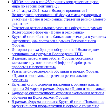
МГЮА вошел в топ-250 лучших юридических вузов
мира по версии рейтинга QS
23-24 марта 2021 года в Вологде проводится I
Вологодский региональный форум с международным
участием «Право и экономика: стратегии регионального
развития»
Стратегии регионального развития обсудили в рамках
Вологодского форума «Право и экономика»
Круглый стол «Развитие банковского сектора в условиях
цифровизации» состоялся в рамках Регионального
Форума
Историю успеха брендов обсудили на I Вологодском
региональном форуме в Вологодской ТПП
В рамках первого дня работы Форума состоялось
заседание круглого стола «Цифровой арбитраж:
проблемы и перспективы»
Развитие биотехнологий обсудили в рамках Форума
«Право и экономика: стратегии регионального
развития»
Круглый стол о доверии населения к органам власти
прошел 24 марта в рамках Форума «Право и экономика»
Кадровую обеспеченность отраслей экономики региона
обсудили на Вологодском Форуме
В рамках Форума состоялся Круглый стол «Повышение
эффективности профилактики и борьбы с социально