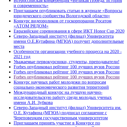
Всероссийская конференция «Великая Победа: история
и современность»
Приглашаем опубликовать статью в журнале «Вопросы
юридического сообщества Вологодской области»
Конкурс видеороликов от госкорпорации Росатом
«АТОМ РЯДОМ»
Евразийские соревнования в сфере ИКТ Honor Cup 2020
Северо-Западный институт (филиал) Университета
имени О.Е.Кутафина (МГЮА) получит дополнительные
места
Особенности организации учебного процесса на 2020 -
2021 год
Уважаемые первокурсники, студенты, преподаватели!
Forbes опубликовал рейтинг 100 лучших вузов России
Forbes опубликовал рейтинг 100 лучших вузов России
Forbes опубликовал рейтинг 100 лучших вузов России
Конкурс научных работ молодежи по вопросам
социально-экономического развития территорий
Международный конкурс на лучшую научно-
исследовательскую работу среди молодых ученых
имени А.И. Зубкова
Северо-Западный институт (филиал) Университета им.
О.Е. Кутафина (МГЮА) подписал соглашение с
Череповецким государственным университетом
Приглашаем принять участие в Конкурсе по