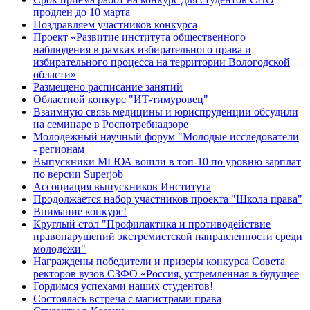
продлен до 10 марта
Поздравляем участников конкурса
Проект «Развитие института общественного
наблюдения в рамках избирательного права и
избирательного процесса на территории Вологодской
области»
Размещено расписание занятий
Областной конкурс "ИТ-тимуровец"
Взаимную связь медицины и юриспруденции обсудили
на семинаре в Роспотребнадзоре
Молодежный научный форум "Молодые исследователи
- регионам
Выпускники МГЮА вошли в топ-10 по уровню зарплат
по версии Superjob
Ассоциация выпускников Института
Продолжается набор участников проекта "Школа права"
Внимание конкурс!
Круглый стол "Профилактика и противодействие
правонарушений экстремистской направленности среди
молодежи"
Награждены победители и призеры конкурса Совета
ректоров вузов СЗФО «Россия, устремленная в будущее
Гордимся успехами наших студентов!
Состоялась встреча с магистрами права