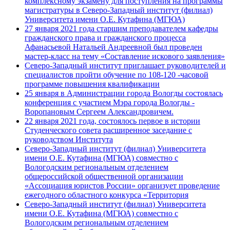
комплексному экзамену для поступления на программы
магистратуры в Северо-Западный институт (филиал)
Университета имени О.Е. Кутафина (МГЮА)
27 января 2021 года старшим преподавателем кафедры
гражданского права и гражданского процесса
Афанасьевой Натальей Андреевной был проведен
мастер-класс на тему «Составление искового заявления»
Северо-Западный институт приглашает руководителей и
специалистов пройти обучение по 108-120 -часовой
программе повышения квалификации
25 января в Администрации города Вологды состоялась
конференция с участием Мэра города Вологды -
Воропановым Сергеем Александровичем.
22 января 2021 года, состоялось первое в истории
Студенческого совета расширенное заседание с
руководством Института
Северо-Западный институт (филиал) Университета
имени О.Е. Кутафина (МГЮА) совместно с
Вологодским региональным отделением
общероссийской общественной организации
«Ассоциация юристов России» организует проведение
ежегодного областного конкурса «Территория
Северо-Западный институт (филиал) Университета
имени О.Е. Кутафина (МГЮА) совместно с
Вологодским региональным отделением