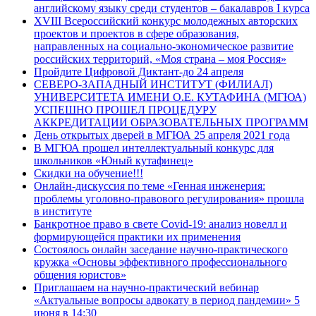
английскому языку среди студентов – бакалавров I курса
XVIII Всероссийский конкурс молодежных авторских
проектов и проектов в сфере образования,
направленных на социально-экономическое развитие
российских территорий, «Моя страна – моя Россия»
Пройдите Цифровой Диктант-до 24 апреля
СЕВЕРО-ЗАПАДНЫЙ ИНСТИТУТ (ФИЛИАЛ)
УНИВЕРСИТЕТА ИМЕНИ О.Е. КУТАФИНА (МГЮА)
УСПЕШНО ПРОШЕЛ ПРОЦЕДУРУ
АККРЕДИТАЦИИ ОБРАЗОВАТЕЛЬНЫХ ПРОГРАММ
День открытых дверей в МГЮА 25 апреля 2021 года
В МГЮА прошел интеллектуальный конкурс для
школьников «Юный кутафинец»
Скидки на обучение!!!
Онлайн-дискуссия по теме «Генная инженерия:
проблемы уголовно-правового регулирования» прошла
в институте
Банкротное право в свете Covid-19: анализ новелл и
формирующейся практики их применения
Состоялось онлайн заседание научно-практического
кружка «Основы эффективного профессионального
общения юристов»
Приглашаем на научно-практический вебинар
«Актуальные вопросы адвокату в период пандемии» 5
июня в 14:30