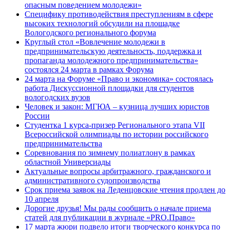
опасным поведением молодежи»
Специфику противодействия преступлениям в сфере
высоких технологий обсудили на площадке
Вологодского регионального форума
Круглый стол «Вовлечение молодежи в
предпринимательскую деятельность, поддержка и
пропаганда молодежного предпринимательства»
состоялся 24 марта в рамках Форума
24 марта на Форуме «Право и экономика» состоялась
работа Дискуссионной площадки для студентов
вологодских вузов
Человек и закон: МГЮА – кузница лучших юристов
России
Студентка 1 курса-призер Регионального этапа VII
Всероссийской олимпиады по истории российского
предпринимательства
Соревнования по зимнему полиатлону в рамках
областной Универсиады
Актуальные вопросы арбитражного, гражданского и
административного судопроизводства
Срок приема заявок на Леденцовские чтения продлен до
10 апреля
Дорогие друзья! Мы рады сообщить о начале приема
статей для публикации в журнале «PRO.Право»
17 марта жюри подвело итоги творческого конкурса по