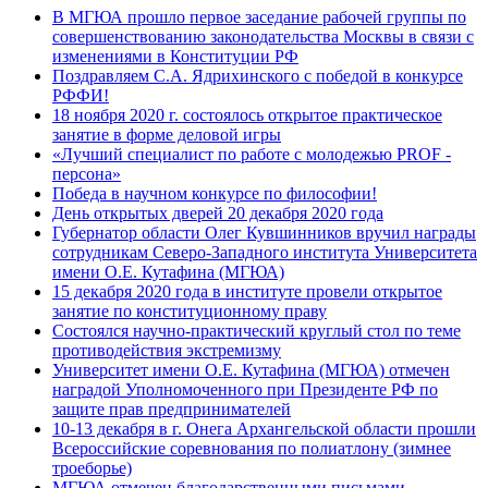
В МГЮА прошло первое заседание рабочей группы по
совершенствованию законодательства Москвы в связи с
изменениями в Конституции РФ
Поздравляем С.А. Ядрихинского с победой в конкурсе
РФФИ!
18 ноября 2020 г. состоялось открытое практическое
занятие в форме деловой игры
«Лучший специалист по работе с молодежью PROF -
персона»
Победа в научном конкурсе по философии!
День открытых дверей 20 декабря 2020 года
Губернатор области Олег Кувшинников вручил награды
сотрудникам Северо-Западного института Университета
имени О.Е. Кутафина (МГЮА)
15 декабря 2020 года в институте провели открытое
занятие по конституционному праву
Состоялся научно-практический круглый стол по теме
противодействия экстремизму
Университет имени О.Е. Кутафина (МГЮА) отмечен
наградой Уполномоченного при Президенте РФ по
защите прав предпринимателей
10-13 декабря в г. Онега Архангельской области прошли
Всероссийские соревнования по полиатлону (зимнее
троеборье)
МГЮА отмечен благодарственными письмами