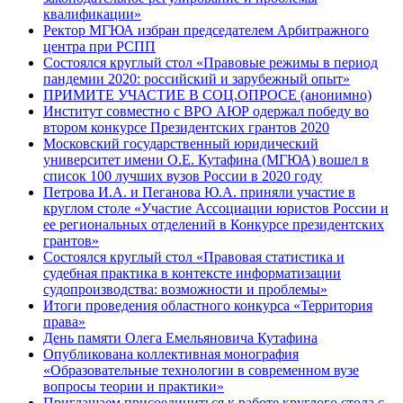
квалификации»
Ректор МГЮА избран председателем Арбитражного
центра при РСПП
Состоялся круглый стол «Правовые режимы в период
пандемии 2020: российский и зарубежный опыт»
ПРИМИТЕ УЧАСТИЕ В СОЦ.ОПРОСЕ (анонимно)
Институт совместно с ВРО АЮР одержал победу во
втором конкурсе Президентских грантов 2020
Московский государственный юридический
университет имени О.Е. Кутафина (МГЮА) вошел в
список 100 лучших вузов России в 2020 году
Петрова И.А. и Пеганова Ю.А. приняли участие в
круглом столе «Участие Ассоциации юристов России и
ее региональных отделений в Конкурсе президентских
грантов»
Состоялся круглый стол «Правовая статистика и
судебная практика в контексте информатизации
судопроизводства: возможности и проблемы»
Итоги проведения областного конкурса «Территория
права»
День памяти Олега Емельяновича Кутафина
Опубликована коллективная монография
«Образовательные технологии в современном вузе
вопросы теории и практики»
Приглашаем присоединиться к работе круглого стола с