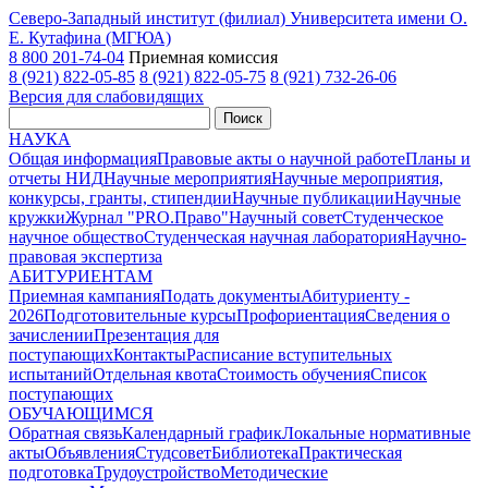
Северо-Западный институт (филиал) Университета имени О.
Е. Кутафина (МГЮА)
8 800 201-74-04
Приемная комиссия
8 (921) 822-05-85
8 (921) 822-05-75
8 (921) 732-26-06
Версия для слабовидящих
Поиск
НАУКА
Общая информация
Правовые акты о научной работе
Планы и
отчеты НИД
Научные мероприятия
Научные мероприятия,
конкурсы, гранты, стипендии
Научные публикации
Научные
кружки
Журнал "PRO.Право"
Научный совет
Студенческое
научное общество
Студенческая научная лаборатория
Научно-
правовая экспертиза
АБИТУРИЕНТАМ
Приемная кампания
Подать документы
Абитуриенту -
2026
Подготовительные курсы
Профориентация
Сведения о
зачислении
Презентация для
поступающих
Контакты
Расписание вступительных
испытаний
Отдельная квота
Стоимость обучения
Cписок
поступающих
ОБУЧАЮЩИМСЯ
Обратная связь
Календарный график
Локальные нормативные
акты
Объявления
Студсовет
Библиотека
Практическая
подготовка
Трудоустройство
Методические