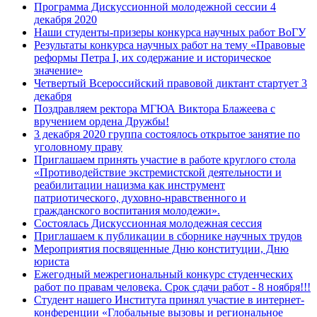
Программа Дискуссионной молодежной сессии 4
декабря 2020
Наши студенты-призеры конкурса научных работ ВоГУ
Результаты конкурса научных работ на тему «Правовые
реформы Петра I, их содержание и историческое
значение»
Четвертый Всероссийский правовой диктант стартует 3
декабря
Поздравляем ректора МГЮА Виктора Блажеева с
вручением ордена Дружбы!
3 декабря 2020 группа состоялось открытое занятие по
уголовному праву
Приглашаем принять участие в работе круглого стола
«Противодействие экстремистской деятельности и
реабилитации нацизма как инструмент
патриотического, духовно-нравственного и
гражданского воспитания молодежи».
Состоялась Дискуссионная молодежная сессия
Приглашаем к публикации в сборнике научных трудов
Мероприятия посвященные Дню конституции, Дню
юриста
Ежегодный межрегиональный конкурс студенческих
работ по правам человека. Срок сдачи работ - 8 ноября!!!
Студент нашего Института принял участие в интернет-
конференции «Глобальные вызовы и региональное