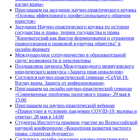
взгляд врача»
Приглашаем на заседание научно-практического кружка
«Основы эффективного профессионального общения
юристов»
Заседание Научно-практического кружка по истории
государства и права, теории государства и права
"Кинематограф как фактор формирования и отражения
правосознания и правовой культуры общества" в
онлайн-формате
Международное сотрудничество в образовательной
среде: возможности и перспективы
Поздравляем лауреата Международного межвузовского
юридического конкурса «Защита прав инвалидов»
Состоялся научно-практический семинар «CoVid-19.
Взгляд врача. Защита от инфицирования»
Приглашаем на онлайн научно-практический семинар
«Современные проблемы налогового права» 29 мая в
15:00
Приглашаем на научно-практический вебинар
«Правосудие в условиях пандемии COVID-19: вызовы и
ответы» 28 мая в 14:00
Студенты Института приняли участие во Всероссийской
научной конференции «Концепция развития частного
права: стратегия будущего»
Состоялось онлайн-заседание научно-практического