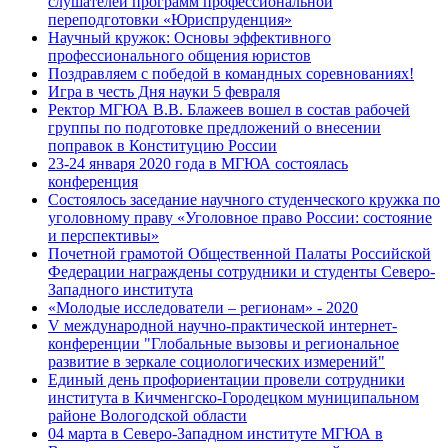
слушателей программ профессиональной
переподготовки «Юриспруденция»
Научный кружок: Основы эффективного
профессионального общения юристов
Поздравляем с победой в командных соревнованиях!
Игра в честь Дня науки 5 февраля
Ректор МГЮА В.В. Блажеев вошел в состав рабочей
группы по подготовке предложений о внесении
поправок в Конституцию России
23-24 января 2020 года в МГЮА состоялась
конференция
Состоялось заседание научного студенческого кружка по
уголовному праву «Уголовное право России: состояние
и перспективы»
Почетной грамотой Общественной Палаты Российской
Федерации награждены сотрудники и студенты Северо-
Западного института
«Молодые исследователи – регионам» - 2020
V международной научно-практической интернет-
конференции "Глобальные вызовы и региональное
развитие в зеркале социологических измерений"
Единый день профориентации провели сотрудники
института в Кичменгско-Городецком муниципальном
районе Вологодской области
04 марта в Северо-Западном институте МГЮА в