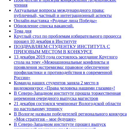
чтения
Актуальные вопросы международного права:
публичный, частный и интеграционный аспекты
Онлайн-выставка «Родные лица Победы»
Обновление списка вакансий.
Тема дня
Круглый стол по проблемам избирательного процесса
прошел 10 декабря в Институте
ПОЗДРАВЛЯЕМ СТУДЕНТКУ ИНСТИТУТА С
ПРИЗОВЫМ МЕСТОМ В КОНКУРСЕ
13 декабря 2019 года состоялось заседание Круглого
стола на тему «Межнациональные конфликты и
проявления экстремизма: правовое обеспечение
профилактики и противодействия в современной
России»
Команда наших студентов заняла 2 место в
видеоконкурсе «Права человека нашими глазами»!
В Северо-Западном институте прошла торжественная
церемония очередного выпуска магистров
21 декабря состоялся чемпионат Вологодской области
по настольному теннису
В Вологде назвали победителей регионального конкурса
«Моя стратегия – мое будущее»
В Северо-Западном институте прошел выпуск