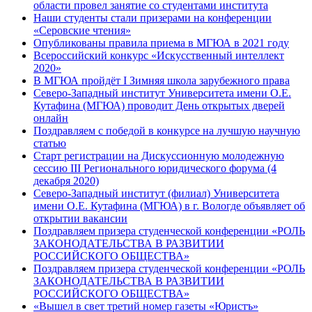
области провел занятие со студентами института
Наши студенты стали призерами на конференции
«Серовские чтения»
Опубликованы правила приема в МГЮА в 2021 году
Всероссийский конкурс «Искусственный интеллект
2020»
В МГЮА пройдёт I Зимняя школа зарубежного права
Северо-Западный институт Университета имени О.Е.
Кутафина (МГЮА) проводит День открытых дверей
онлайн
Поздравляем с победой в конкурсе на лучшую научную
статью
Старт регистрации на Дискуссионную молодежную
сессию III Регионального юридического форума (4
декабря 2020)
Северо-Западный институт (филиал) Университета
имени О.Е. Кутафина (МГЮА) в г. Вологде объявляет об
открытии вакансии
Поздравляем призера студенческой конференции «РОЛЬ
ЗАКОНОДАТЕЛЬСТВА В РАЗВИТИИ
РОССИЙСКОГО ОБЩЕСТВА»
Поздравляем призера студенческой конференции «РОЛЬ
ЗАКОНОДАТЕЛЬСТВА В РАЗВИТИИ
РОССИЙСКОГО ОБЩЕСТВА»
«Вышел в свет третий номер газеты «Юристъ»