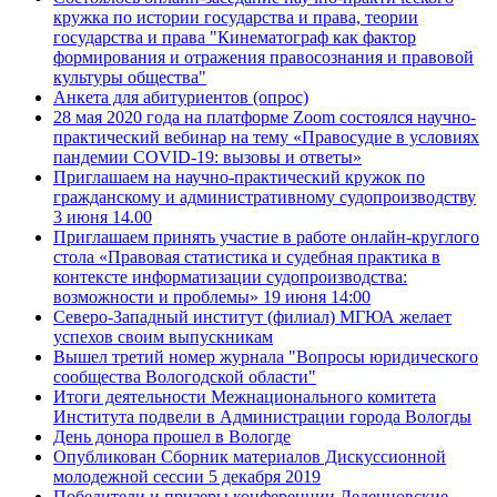
кружка по истории государства и права, теории
государства и права "Кинематограф как фактор
формирования и отражения правосознания и правовой
культуры общества"
Анкета для абитуриентов (опрос)
28 мая 2020 года на платформе Zoom состоялся научно-
практический вебинар на тему «Правосудие в условиях
пандемии COVID-19: вызовы и ответы»
Приглашаем на научно-практический кружок по
гражданскому и административному судопроизводству
3 июня 14.00
Приглашаем принять участие в работе онлайн-круглого
стола «Правовая статистика и судебная практика в
контексте информатизации судопроизводства:
возможности и проблемы» 19 июня 14:00
Северо-Западный институт (филиал) МГЮА желает
успехов своим выпускникам
Вышел третий номер журнала "Вопросы юридического
сообщества Вологодской области"
Итоги деятельности Межнационального комитета
Института подвели в Администрации города Вологды
День донора прошел в Вологде
Опубликован Сборник материалов Дискуссионной
молодежной сессии 5 декабря 2019
Победители и призеры конференции Леденцовские