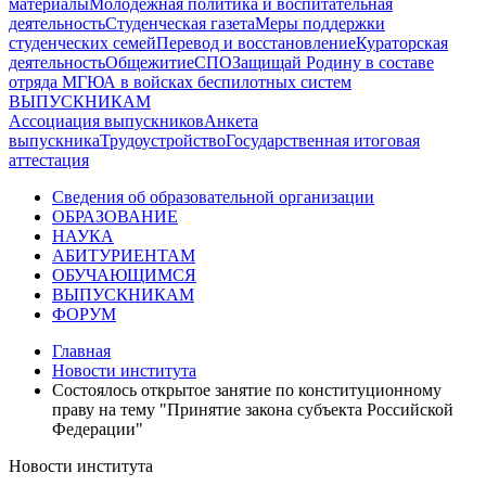
материалы
Молодежная политика и воспитательная
деятельность
Студенческая газета
Меры поддержки
студенческих семей
Перевод и восстановление
Кураторская
деятельность
Общежитие
СПО
Защищай Родину в составе
отряда МГЮА в войсках беспилотных систем
ВЫПУСКНИКАМ
Ассоциация выпускников
Анкета
выпускника
Трудоустройство
Государственная итоговая
аттестация
Сведения об образовательной организации
ОБРАЗОВАНИЕ
НАУКА
АБИТУРИЕНТАМ
ОБУЧАЮЩИМСЯ
ВЫПУСКНИКАМ
ФОРУМ
Главная
Новости института
Состоялось открытое занятие по конституционному
праву на тему "Принятие закона субъекта Российской
Федерации"
Новости института