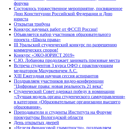
форума
Состоялось торжественное мероприятие, посвященное
Дню Конституции Российской Федерации и Дню
юриста
Открытая трибуна
Конкурс научных работ от ФССП России!
Объявляется набор участников образовательного
проекта «Школа права»
III Уральский студенческий конкурс по разрешению
коммерческих споров!
Конкурс «ЭКО-ЮРИСТ 2019»
С.Ю. Лобанова продолжает занимать призовые места
Встреча студентов 3 курса ОФО с практикующим
медиатором Мазуркевичем А.С.
ХIII Ежегодная научная сессия аспирантов
Поздравляем участников видео-конференции
"Цифровые права: новая реальность 21 века"
Студенческий Совет одержал победу в номинации
«Лучшая модель органа студенческого самоуправления»
в категории «Образовательные организации высшего
образования».
Преподаватели и студенты Института на Форуме
прокуратуры Вологодской области
День открытых дверей
«Неделя финансовой грамотности», поздравляем