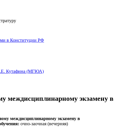
стратуру
ями в Конституции РФ
О.Е. Кутафина (МГЮА)
ому междисциплинарному экзамену в
сному междисциплинарному экзамену в
обучения:
очно-заочная (вечерняя)