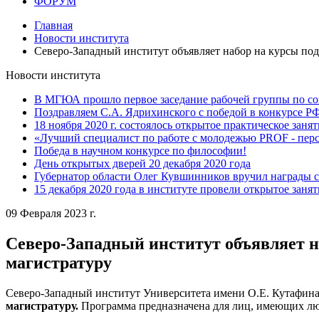
ФОРУМ
Главная
Новости института
Северо-Западный институт объявляет набор на курсы по
Новости института
В МГЮА прошло первое заседание рабочей группы по со
Поздравляем С.А. Ядрихинского с победой в конкурсе 
18 ноября 2020 г. состоялось открытое практическое заня
«Лучший специалист по работе с молодежью PROF - пер
Победа в научном конкурсе по философии!
День открытых дверей 20 декабря 2020 года
Губернатор области Олег Кувшинников вручил награды 
15 декабря 2020 года в институте провели открытое заня
09 Февраля 2023 г.
Северо-Западный институт объявляет н
магистратуру
Северо-Западный институт Университета имени О.Е. Кутафи
магистратуру.
Программа предназначена для лиц, имеющих лю