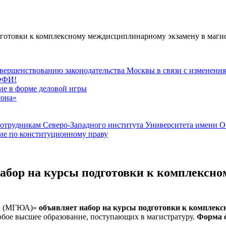
дготовки к комплексному междисциплинарному экзамену в маги
вершенствованию законодательства Москвы в связи с изменени
РФФИ!
тие в форме деловой игры
сона»
сотрудникам Северо-Западного института Университета имени 
тие по конституционному праву
абор на курсы подготовки к комплексн
на (МГЮА)»
о
бъявляет набор на курсы подготовки к комплек
бое высшее образование, поступающих в магистратуру.
Форма 