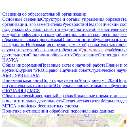
Сведения об образовательной организации
Основные сведения
Структура и органы управления образоват
организации, его заместителях
Руководство
Педагогический сос
поддержки обучающихся
Стипендии
Платные образовательные 
каждой профессии, по каждой специальности среднего профес
образовательным программам
О численности обучающихся, в 
гражданами
Информация о реализуемых образовательных прог
осуществляется образование (обучение)
Доступная среда
Междун
деятельности
О наличии общежития
Образование
Стипендия, ма
НАУКА
Общая информация
Правовые акты о научной работе
Планы и о
кружки
Журнал "PRO.Право"
Научный совет
Студенческое науч
АБИТУРИЕНТАМ
Приемная кампания
Подать документы
Абитуриенту - 2026
Подг
вступительных испытаний
Отдельная квота
Стоимость обучени
ОБУЧАЮЩИМСЯ
Обратная связь
Календарный график
Локальные нормативные а
и воспитательная деятельность
Студенческая газета
Меры поддер
МГЮА в войсках беспилотных систем
Политика в отношении обработки персональных данных