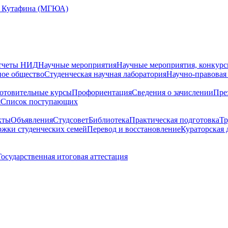
Е. Кутафина (МГЮА)
тчеты НИД
Научные мероприятия
Научные мероприятия, конкурс
ное общество
Студенческая научная лаборатория
Научно-правовая
отовительные курсы
Профориентация
Сведения о зачислении
Пре
я
Cписок поступающих
кты
Объявления
Студсовет
Библиотека
Практическая подготовка
Тр
жки студенческих семей
Перевод и восстановление
Кураторская 
Государственная итоговая аттестация