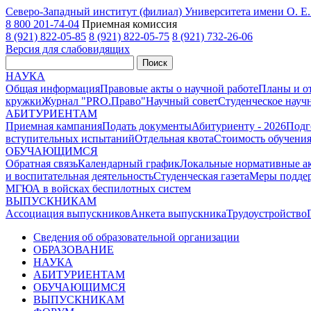
Северо-Западный институт (филиал) Университета имени О. 
8 800 201-74-04
Приемная комиссия
8 (921) 822-05-85
8 (921) 822-05-75
8 (921) 732-26-06
Версия для слабовидящих
Поиск
НАУКА
Общая информация
Правовые акты о научной работе
Планы и о
кружки
Журнал "PRO.Право"
Научный совет
Студенческое науч
АБИТУРИЕНТАМ
Приемная кампания
Подать документы
Абитуриенту - 2026
Подг
вступительных испытаний
Отдельная квота
Стоимость обучени
ОБУЧАЮЩИМСЯ
Обратная связь
Календарный график
Локальные нормативные а
и воспитательная деятельность
Студенческая газета
Меры поддер
МГЮА в войсках беспилотных систем
ВЫПУСКНИКАМ
Ассоциация выпускников
Анкета выпускника
Трудоустройство
Сведения об образовательной организации
ОБРАЗОВАНИЕ
НАУКА
АБИТУРИЕНТАМ
ОБУЧАЮЩИМСЯ
ВЫПУСКНИКАМ