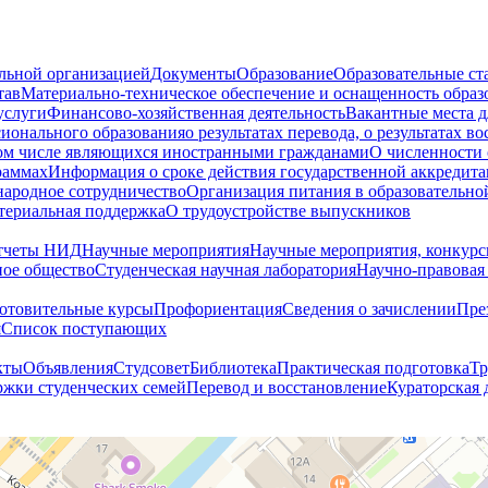
ельной организацией
Документы
Образование
Образовательные ст
тав
Материально-техническое обеспечение и оснащенность образ
услуги
Финансово-хозяйственная деятельность
Вакантные места д
сионального образования
о результатах перевода, о результатах в
том числе являющихся иностранными гражданами
О численности
раммах
Информация о сроке действия государственной аккредита
ародное сотрудничество
Организация питания в образовательно
териальная поддержка
О трудоустройстве выпускников
тчеты НИД
Научные мероприятия
Научные мероприятия, конкурс
ное общество
Студенческая научная лаборатория
Научно-правовая
отовительные курсы
Профориентация
Сведения о зачислении
Пре
я
Cписок поступающих
кты
Объявления
Студсовет
Библиотека
Практическая подготовка
Тр
жки студенческих семей
Перевод и восстановление
Кураторская 