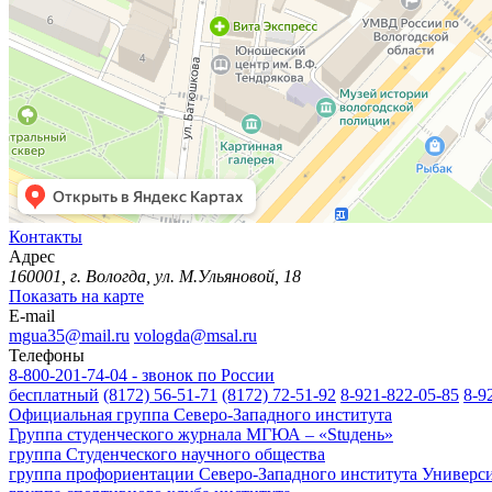
Контакты
Адрес
160001, г. Вологда, ул. М.Ульяновой, 18
Показать на карте
E-mail
mgua35@mail.ru
vologda@msal.ru
Телефоны
8-800-201-74-04 - звонок по России
бесплатный
(8172) 56-51-71
(8172) 72-51-92
8-921-822-05-85
8-9
Официальная группа Северо-Западного института
Группа студенческого журнала МГЮА – «Stuдень»
группа Студенческого научного общества
группа профориентации Северо-Западного института Универс