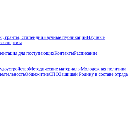
ы, гранты, стипендии
Научные публикации
Научные
 экспертиза
зентация для поступающих
Контакты
Расписание
удоустройство
Методические материалы
Молодежная политика
деятельность
Общежитие
СПО
Защищай Родину в составе отряда