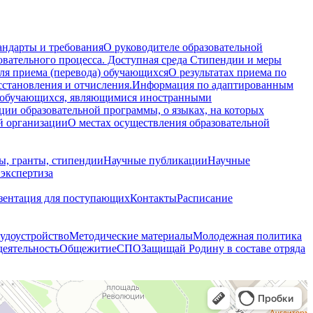
андарты и требования
О руководителе образовательной
овательного процесса. Доступная среда
Стипендии и меры
ля приема (перевода) обучающихся
О результатах приема по
осстановления и отчисления.
Информация по адаптированным
 обучающихся, являющимися иностранными
ции образовательной программы, о языках, на которых
й организации
О местах осуществления образовательной
ы, гранты, стипендии
Научные публикации
Научные
 экспертиза
зентация для поступающих
Контакты
Расписание
удоустройство
Методические материалы
Молодежная политика
деятельность
Общежитие
СПО
Защищай Родину в составе отряда