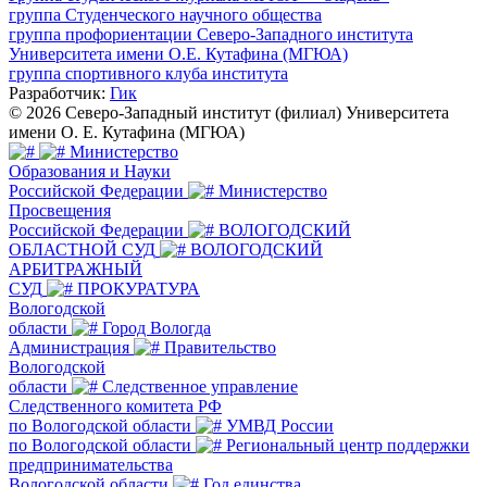
группа Студенческого научного общества
группа профориентации Северо-Западного института
Университета имени О.Е. Кутафина (МГЮА)
группа спортивного клуба института
Разработчик:
Гик
© 2026 Северо-Западный институт (филиал) Университета
имени О. Е. Кутафина (МГЮА)
Министерство
Образования и Науки
Российской Федерации
Министерство
Просвещения
Российской Федерации
ВОЛОГОДСКИЙ
ОБЛАСТНОЙ СУД
ВОЛОГОДСКИЙ
АРБИТРАЖНЫЙ
СУД
ПРОКУРАТУРА
Вологодской
области
Город Вологда
Администрация
Правительство
Вологодской
области
Следственное управление
Следственного комитета РФ
по Вологодской области
УМВД России
по Вологодской области
Региональный центр поддержки
предпринимательства
Вологодской области
Год единства