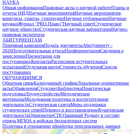
НАУКА
Общая информация
Правовые акты о научной работе
Планы и
отчеты НИД
Научные мероприятия
Научные мероприятия,
конкурсы, гранты, стипендии
Научные публикации
Научные
кружки
Журнал "PRO.Право"
Научный совет
Студенческое
научное общество
Студенческая научная лаборатория
Научно-
правовая экспертиза
АБИТУРИЕНТАМ
Приемная кампания
Подать документы
Абитуриенту -
2026
Подготовительные курсы
Профориентация
Сведения о
зачислении
Презентация для
поступающих
Контакты
Расписание вступительных
испытаний
Отдельная квота
Стоимость обучения
Cписок
поступающих
ОБУЧАЮЩИМСЯ
Обратная связь
Календарный график
Локальные нормативные
акты
Объявления
Студсовет
Библиотека
Практическая
подготовка
Трудоустройство
Методические
материалы
Молодежная политика и воспитательная
деятельность
Студенческая газета
Меры поддержки
студенческих семей
Перевод и восстановление
Кураторская
деятельность
Общежитие
СПО
Защищай Родину в составе
отряда МГЮА в войсках беспилотных систем
Политика в отношении обработки персональных данных