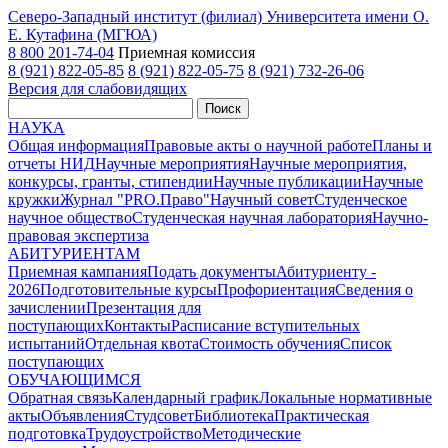
Северо-Западный институт (филиал) Университета имени О.
Е. Кутафина (МГЮА)
8 800 201-74-04
Приемная комиссия
8 (921) 822-05-85
8 (921) 822-05-75
8 (921) 732-26-06
Версия для слабовидящих
Поиск
НАУКА
Общая информация
Правовые акты о научной работе
Планы и
отчеты НИД
Научные мероприятия
Научные мероприятия,
конкурсы, гранты, стипендии
Научные публикации
Научные
кружки
Журнал "PRO.Право"
Научный совет
Студенческое
научное общество
Студенческая научная лаборатория
Научно-
правовая экспертиза
АБИТУРИЕНТАМ
Приемная кампания
Подать документы
Абитуриенту -
2026
Подготовительные курсы
Профориентация
Сведения о
зачислении
Презентация для
поступающих
Контакты
Расписание вступительных
испытаний
Отдельная квота
Стоимость обучения
Cписок
поступающих
ОБУЧАЮЩИМСЯ
Обратная связь
Календарный график
Локальные нормативные
акты
Объявления
Студсовет
Библиотека
Практическая
подготовка
Трудоустройство
Методические