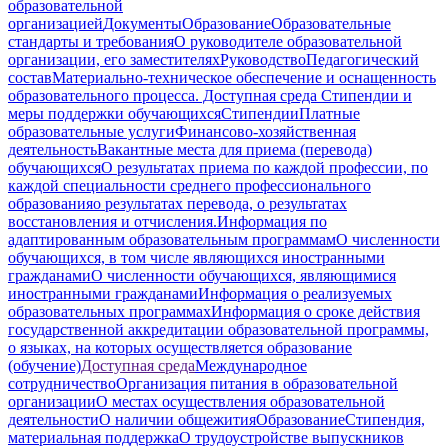
образовательной
организацией
Документы
Образование
Образовательные
стандарты и требования
О руководителе образовательной
организации, его заместителях
Руководство
Педагогический
состав
Материально-техническое обеспечение и оснащенность
образовательного процесса. Доступная среда
Стипендии и
меры поддержки обучающихся
Стипендии
Платные
образовательные услуги
Финансово-хозяйственная
деятельность
Вакантные места для приема (перевода)
обучающихся
О результатах приема по каждой профессии, по
каждой специальности среднего профессионального
образования
о результатах перевода, о результатах
восстановления и отчисления.
Информация по
адаптированным образовательным программам
О численности
обучающихся, в том числе являющихся иностранными
гражданами
О численности обучающихся, являющимися
иностранными гражданами
Информация о реализуемых
образовательных программах
Информация о сроке действия
государственной аккредитации образовательной программы,
о языках, на которых осуществляется образование
(обучение)
Доступная среда
Международное
сотрудничество
Организация питания в образовательной
организации
О местах осуществления образовательной
деятельности
О наличии общежития
Образование
Стипендия,
материальная поддержка
О трудоустройстве выпускников