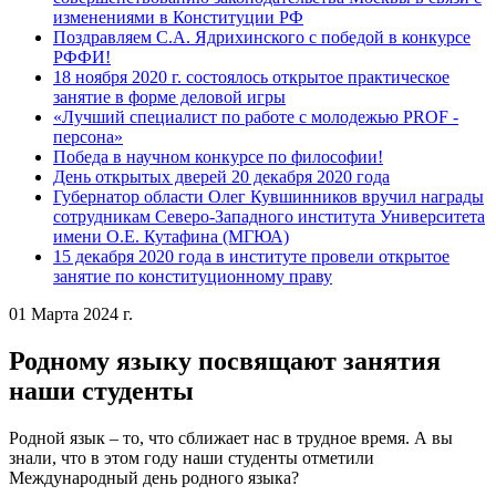
изменениями в Конституции РФ
Поздравляем С.А. Ядрихинского с победой в конкурсе
РФФИ!
18 ноября 2020 г. состоялось открытое практическое
занятие в форме деловой игры
«Лучший специалист по работе с молодежью PROF -
персона»
Победа в научном конкурсе по философии!
День открытых дверей 20 декабря 2020 года
Губернатор области Олег Кувшинников вручил награды
сотрудникам Северо-Западного института Университета
имени О.Е. Кутафина (МГЮА)
15 декабря 2020 года в институте провели открытое
занятие по конституционному праву
01 Марта 2024 г.
Родному языку посвящают занятия
наши студенты
Родной язык – то, что сближает нас в трудное время. А вы
знали, что в этом году наши студенты отметили
Международный день родного языка?