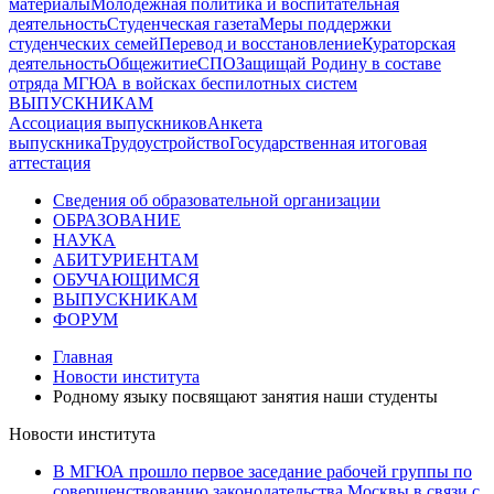
материалы
Молодежная политика и воспитательная
деятельность
Студенческая газета
Меры поддержки
студенческих семей
Перевод и восстановление
Кураторская
деятельность
Общежитие
СПО
Защищай Родину в составе
отряда МГЮА в войсках беспилотных систем
ВЫПУСКНИКАМ
Ассоциация выпускников
Анкета
выпускника
Трудоустройство
Государственная итоговая
аттестация
Сведения об образовательной организации
ОБРАЗОВАНИЕ
НАУКА
АБИТУРИЕНТАМ
ОБУЧАЮЩИМСЯ
ВЫПУСКНИКАМ
ФОРУМ
Главная
Новости института
Родному языку посвящают занятия наши студенты
Новости института
В МГЮА прошло первое заседание рабочей группы по
совершенствованию законодательства Москвы в связи с