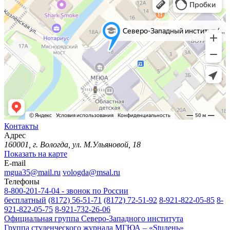
Контакты
Адрес
160001, г. Вологда, ул. М.Ульяновой, 18
Показать на карте
E-mail
mgua35@mail.ru
vologda@msal.ru
Телефоны
8-800-201-74-04 - звонок по России
бесплатный
(8172) 56-51-71
(8172) 72-51-92
8-921-822-05-85
8-
921-822-05-75
8-921-732-26-06
Официальная группа Северо-Западного института
Группа студенческого журнала МГЮА – «Stuдень»