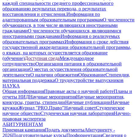
каждой специальности среднего профессионального
образования
о результатах перевода, о результатах
восстановления и отчисления.
Информация по
адаптированным образовательным программам
О численности
обучающихся, в том числе являющихся иностранными
гражданами
О численности обучающихся, являющимися
иностранными гражданами
Информация о реализуемых
образовательных программах
Информация о сроке действия
государственной аккредитации образовательной программы,
о языках, на которых осуществляется образование
(обучение)
Доступная среда
Международное
сотрудничество
Организация питания в образовательной
организации
О местах осуществления образовательной
деятельности
О наличии общежития
Образование
Стипендия,
материальная поддержка
О трудоустройстве выпускников
НАУКА
Общая информация
Правовые акты о научной работе
Планы и
отчеты НИД
Научные мероприятия
Научные мероприятия,
конкурсы, гранты, стипендии
Научные публикации
Научные
кружки
Журнал "PRO.Право"
Научный совет
Студенческое
научное общество
Студенческая научная лаборатория
Научно-
правовая экспертиза
АБИТУРИЕНТАМ
Приемная кампания
Подать документы
Абитуриенту -
2026
Подготовительные курсы
Профориентация
Сведения о