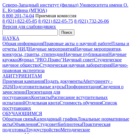
Северо-Западный институт (филиал) Университета имени О.
Е. Кутафина (МГЮА)
8 800 201-74-04
Приемная комиссия
8 (921) 822-05-85
8 (921) 822-05-75
8 (921) 732-26-06
Версия для слабовидящих
Поиск
НАУКА
Общая информация
Правовые акты о научной работе
Планы и
отчеты НИД
Научные мероприятия
Научные мероприятия,
конкурсы, гранты, стипендии
Научные публикации
Научные
кружки
Журнал "PRO.Право"
Научный совет
Студенческое
научное общество
Студенческая научная лаборатория
Научно-
правовая экспертиза
АБИТУРИЕНТАМ
Приемная кампания
Подать документы
Абитуриенту -
2026
Подготовительные курсы
Профориентация
Сведения о
зачислении
Презентация для
поступающих
Контакты
Расписание вступительных
испытаний
Отдельная квота
Стоимость обучения
Cписок
поступающих
ОБУЧАЮЩИМСЯ
Обратная связь
Календарный график
Локальные нормативные
акты
Объявления
Студсовет
Библиотека
Практическая
подготовка
Трудоустройство
Методические