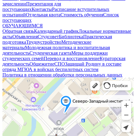
зачислении
Презентация для
поступающих
Контакты
Расписание вступительных
испытаний
Отдельная квота
Стоимость обучения
Cписок
поступающих
ОБУЧАЮЩИМСЯ
Обратная связь
Календарный график
Локальные нормативные
акты
Объявления
Студсовет
Библиотека
Практическая
подготовка
Трудоустройство
Методические
материалы
Молодежная политика и воспитательная
деятельность
Студенческая газета
Меры поддержки
студенческих семей
Перевод и восстановление
Кураторская
деятельность
Общежитие
СПО
Защищай Родину в составе
отряда МГЮА в войсках беспилотных систем
Политика в отношении обработки персональных данных