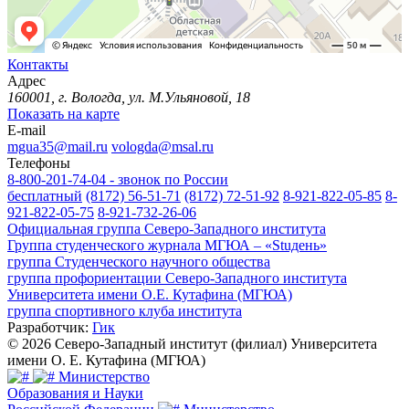
Контакты
Адрес
160001, г. Вологда, ул. М.Ульяновой, 18
Показать на карте
E-mail
mgua35@mail.ru
vologda@msal.ru
Телефоны
8-800-201-74-04 - звонок по России
бесплатный
(8172) 56-51-71
(8172) 72-51-92
8-921-822-05-85
8-
921-822-05-75
8-921-732-26-06
Официальная группа Северо-Западного института
Группа студенческого журнала МГЮА – «Stuдень»
группа Студенческого научного общества
группа профориентации Северо-Западного института
Университета имени О.Е. Кутафина (МГЮА)
группа спортивного клуба института
Разработчик:
Гик
© 2026 Северо-Западный институт (филиал) Университета
имени О. Е. Кутафина (МГЮА)
Министерство
Образования и Науки