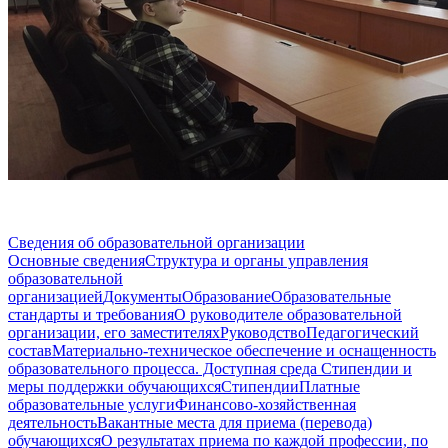
Сведения об образовательной организации
Основные сведения
Структура и органы управления
образовательной
организацией
Документы
Образование
Образовательные
стандарты и требования
О руководителе образовательной
организации, его заместителях
Руководство
Педагогический
состав
Материально-техническое обеспечение и оснащенность
образовательного процесса. Доступная среда
Стипендии и
меры поддержки обучающихся
Стипендии
Платные
образовательные услуги
Финансово-хозяйственная
деятельность
Вакантные места для приема (перевода)
обучающихся
О результатах приема по каждой профессии, по