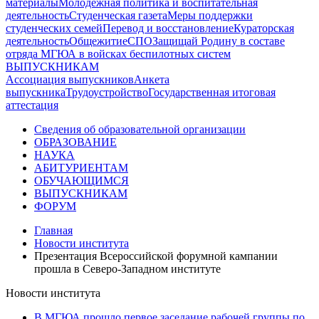
материалы
Молодежная политика и воспитательная
деятельность
Студенческая газета
Меры поддержки
студенческих семей
Перевод и восстановление
Кураторская
деятельность
Общежитие
СПО
Защищай Родину в составе
отряда МГЮА в войсках беспилотных систем
ВЫПУСКНИКАМ
Ассоциация выпускников
Анкета
выпускника
Трудоустройство
Государственная итоговая
аттестация
Сведения об образовательной организации
ОБРАЗОВАНИЕ
НАУКА
АБИТУРИЕНТАМ
ОБУЧАЮЩИМСЯ
ВЫПУСКНИКАМ
ФОРУМ
Главная
Новости института
Презентация Всероссийской форумной кампании
прошла в Северо-Западном институте
Новости института
В МГЮА прошло первое заседание рабочей группы по