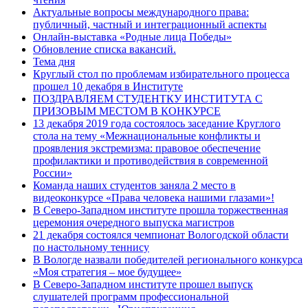
Актуальные вопросы международного права:
публичный, частный и интеграционный аспекты
Онлайн-выставка «Родные лица Победы»
Обновление списка вакансий.
Тема дня
Круглый стол по проблемам избирательного процесса
прошел 10 декабря в Институте
ПОЗДРАВЛЯЕМ СТУДЕНТКУ ИНСТИТУТА С
ПРИЗОВЫМ МЕСТОМ В КОНКУРСЕ
13 декабря 2019 года состоялось заседание Круглого
стола на тему «Межнациональные конфликты и
проявления экстремизма: правовое обеспечение
профилактики и противодействия в современной
России»
Команда наших студентов заняла 2 место в
видеоконкурсе «Права человека нашими глазами»!
В Северо-Западном институте прошла торжественная
церемония очередного выпуска магистров
21 декабря состоялся чемпионат Вологодской области
по настольному теннису
В Вологде назвали победителей регионального конкурса
«Моя стратегия – мое будущее»
В Северо-Западном институте прошел выпуск
слушателей программ профессиональной