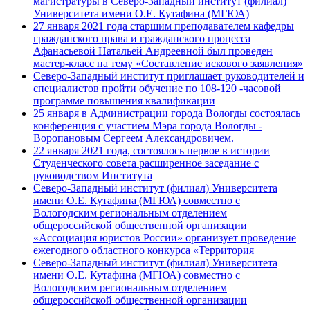
магистратуры в Северо-Западный институт (филиал)
Университета имени О.Е. Кутафина (МГЮА)
27 января 2021 года старшим преподавателем кафедры
гражданского права и гражданского процесса
Афанасьевой Натальей Андреевной был проведен
мастер-класс на тему «Составление искового заявления»
Северо-Западный институт приглашает руководителей и
специалистов пройти обучение по 108-120 -часовой
программе повышения квалификации
25 января в Администрации города Вологды состоялась
конференция с участием Мэра города Вологды -
Воропановым Сергеем Александровичем.
22 января 2021 года, состоялось первое в истории
Студенческого совета расширенное заседание с
руководством Института
Северо-Западный институт (филиал) Университета
имени О.Е. Кутафина (МГЮА) совместно с
Вологодским региональным отделением
общероссийской общественной организации
«Ассоциация юристов России» организует проведение
ежегодного областного конкурса «Территория
Северо-Западный институт (филиал) Университета
имени О.Е. Кутафина (МГЮА) совместно с
Вологодским региональным отделением
общероссийской общественной организации