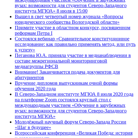
вузах: возможности для студентов Северо-Западного
института МГЮА» 8 июля в 15:00
Вышел в свет четвертый номер журнала «Вопросы
юридического сообщества Вологодской области»
Примите участие в областном конкурсе, посвященном
реформам Петра I
Состоялся вебинар «Сравнительное конституционное
исследование: как правильно применять метод, или путь
к успеху»
Пеганова Ю.А. приняла участие в медианаблюдении в
составе межрегиональной мониторинговой
медиагруппы РФСВ
Внимание! Заканчивается подача документов для
абитуриентов
Вручение дипломов выпускникам очной формы
обучения 2020 года
В Северо-Западном институте МГЮА 8 июля 2020 года
на платформе Zoom состоялся круглый стол с
международным участием «Обучение в зарубежных
вузах: возможности для студентов Северо-Западного
института МГЮА»
Молодёжный научный форум Северо-Запада России
«Шаг в будущее»
Всероссийская конференция «Великая Победа: история