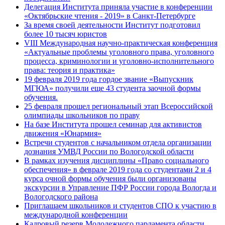
Делегация Института приняла участие в конференции
«Октябрьские чтения - 2019» в Санкт-Петербурге
За время своей деятельности Институт подготовил
более 10 тысяч юристов
VIII Международная научно-практическая конференция
«Актуальные проблемы уголовного права, уголовного
процесса, криминологии и уголовно-исполнительного
права: теория и практика»
19 февраля 2019 года гордое звание «Выпускник
МГЮА» получили еще 43 студента заочной формы
обучения.
25 февраля прошел региональный этап Всероссийской
олимпиады школьников по праву
На базе Института прошел семинар для активистов
движения «Юнармия»
Встречи студентов с начальником отдела организации
дознания УМВД России по Вологодской области
В рамках изучения дисциплины «Право социального
обеспечения» в феврале 2019 года со студентами 2 и 4
курса очной формы обучения были организованы
экскурсии в Управление ПФР России города Вологда и
Вологодского района
Приглашаем школьников и студентов СПО к участию в
международной конференции
Кадровый резерв Молодежного парламента области