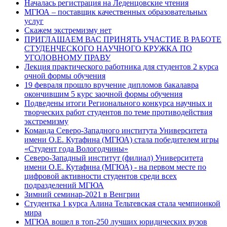
Началась регистрация на Леденцовские чтения
МГЮА – поставщик качественных образовательных
услуг
Скажем экстремизму нет
ПРИГЛАШАЕМ ВАС ПРИНЯТЬ УЧАСТИЕ В РАБОТЕ
СТУДЕНЧЕСКОГО НАУЧНОГО КРУЖКА ПО
УГОЛОВНОМУ ПРАВУ
Лекция практического работника для студентов 2 курса
очной формы обучения
19 февраля прошло вручение дипломов бакалавра
окончившим 5 курс заочной формы обучения
Подведены итоги Регионального конкурса научных и
творческих работ студентов по теме противодействия
экстремизму
Команда Северо-Западного института Университета
имени О.Е. Кутафина (МГЮА) стала победителем игры
«Студент года Вологодчины»
Северо-Западный институт (филиал) Университета
имени О.Е. Кутафина (МГЮА) - на первом месте по
цифровой активности студентов среди всех
подразделений МГЮА
Зимний семинар-2021 в Венгрии
Студентка 1 курса Алина Тельтевская стала чемпионкой
мира
МГЮА вошел в топ-250 лучших юридических вузов