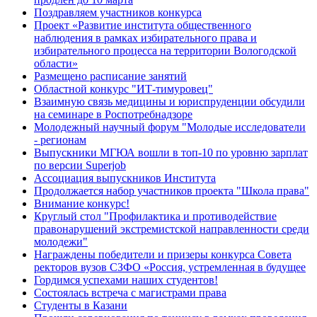
Поздравляем участников конкурса
Проект «Развитие института общественного
наблюдения в рамках избирательного права и
избирательного процесса на территории Вологодской
области»
Размещено расписание занятий
Областной конкурс "ИТ-тимуровец"
Взаимную связь медицины и юриспруденции обсудили
на семинаре в Роспотребнадзоре
Молодежный научный форум "Молодые исследователи
- регионам
Выпускники МГЮА вошли в топ-10 по уровню зарплат
по версии Superjob
Ассоциация выпускников Института
Продолжается набор участников проекта "Школа права"
Внимание конкурс!
Круглый стол "Профилактика и противодействие
правонарушений экстремистской направленности среди
молодежи"
Награждены победители и призеры конкурса Совета
ректоров вузов СЗФО «Россия, устремленная в будущее
Гордимся успехами наших студентов!
Состоялась встреча с магистрами права
Студенты в Казани