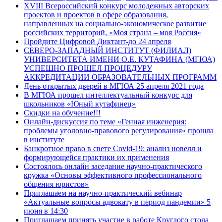
XVIII Всероссийский конкурс молодежных авторских
проектов и проектов в сфере образования,
направленных на социально-экономическое развитие
российских территорий, «Моя страна – моя Россия»
Пройдите Цифровой Диктант-до 24 апреля
СЕВЕРО-ЗАПАДНЫЙ ИНСТИТУТ (ФИЛИАЛ)
УНИВЕРСИТЕТА ИМЕНИ О.Е. КУТАФИНА (МГЮА)
УСПЕШНО ПРОШЕЛ ПРОЦЕДУРУ
АККРЕДИТАЦИИ ОБРАЗОВАТЕЛЬНЫХ ПРОГРАММ
День открытых дверей в МГЮА 25 апреля 2021 года
В МГЮА прошел интеллектуальный конкурс для
школьников «Юный кутафинец»
Скидки на обучение!!!
Онлайн-дискуссия по теме «Генная инженерия:
проблемы уголовно-правового регулирования» прошла
в институте
Банкротное право в свете Covid-19: анализ новелл и
формирующейся практики их применения
Состоялось онлайн заседание научно-практического
кружка «Основы эффективного профессионального
общения юристов»
Приглашаем на научно-практический вебинар
«Актуальные вопросы адвокату в период пандемии» 5
июня в 14:30
Приглашаем принять участие в работе Круглого стола