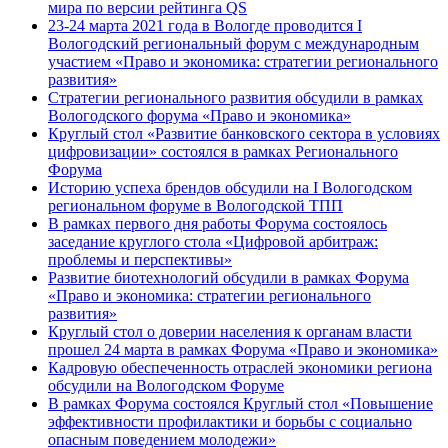
мира по версии рейтинга QS
23-24 марта 2021 года в Вологде проводится I
Вологодский региональный форум с международным
участием «Право и экономика: стратегии регионального
развития»
Стратегии регионального развития обсудили в рамках
Вологодского форума «Право и экономика»
Круглый стол «Развитие банковского сектора в условиях
цифровизации» состоялся в рамках Регионального
Форума
Историю успеха брендов обсудили на I Вологодском
региональном форуме в Вологодской ТПП
В рамках первого дня работы Форума состоялось
заседание круглого стола «Цифровой арбитраж:
проблемы и перспективы»
Развитие биотехнологий обсудили в рамках Форума
«Право и экономика: стратегии регионального
развития»
Круглый стол о доверии населения к органам власти
прошел 24 марта в рамках Форума «Право и экономика»
Кадровую обеспеченность отраслей экономики региона
обсудили на Вологодском Форуме
В рамках Форума состоялся Круглый стол «Повышение
эффективности профилактики и борьбы с социально
опасным поведением молодежи»