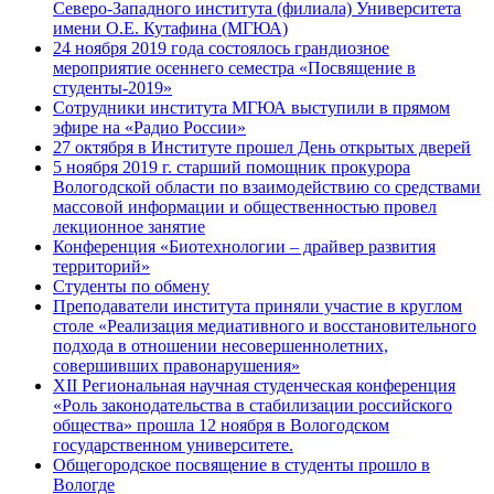
Северо-Западного института (филиала) Университета
имени О.Е. Кутафина (МГЮА)
24 ноября 2019 года состоялось грандиозное
мероприятие осеннего семестра «Посвящение в
студенты-2019»
Сотрудники института МГЮА выступили в прямом
эфире на «Радио России»
27 октября в Институте прошел День открытых дверей
5 ноября 2019 г. старший помощник прокурора
Вологодской области по взаимодействию со средствами
массовой информации и общественностью провел
лекционное занятие
Конференция «Биотехнологии – драйвер развития
территорий»
Студенты по обмену
Преподаватели института приняли участие в круглом
столе «Реализация медиативного и восстановительного
подхода в отношении несовершеннолетних,
совершивших правонарушения»
XII Региональная научная студенческая конференция
«Роль законодательства в стабилизации российского
общества» прошла 12 ноября в Вологодском
государственном университете.
Общегородское посвящение в студенты прошло в
Вологде