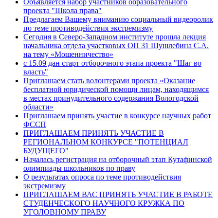
Объявляется набор участников образовательного
проекта "Школа права"
Предлагаем Вашему вниманию социальный видеоролик
по теме противодействия экстремизму
Сегодня в Северо-Западном институте прошла лекция
начальника отдела участковых ОП 31 Шушлебина С.А.
на тему «Мошенничество»
с 15.09 дан старт отборочного этапа проекта "Шаг во
власть"
Приглашаем стать волонтерами проекта «Оказание
бесплатной юридической помощи лицам, находящимся
в местах принудительного содержания Вологодской
области»
Приглашаем принять участие в конкурсе научных работ
ФССП
ПРИГЛАШАЕМ ПРИНЯТЬ УЧАСТИЕ В
РЕГИОНАЛЬНОМ КОНКУРСЕ "ПОТЕНЦИАЛ
БУДУЩЕГО"
Началась регистрация на отборочный этап Кутафинской
олимпиады школьников по праву
О результатах опроса по теме противодействия
экстремизму
ПРИГЛАШАЕМ ВАС ПРИНЯТЬ УЧАСТИЕ В РАБОТЕ
СТУДЕНЧЕСКОГО НАУЧНОГО КРУЖКА ПО
УГОЛОВНОМУ ПРАВУ