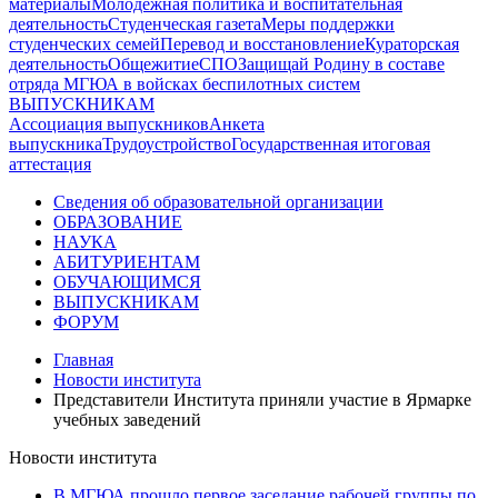
материалы
Молодежная политика и воспитательная
деятельность
Студенческая газета
Меры поддержки
студенческих семей
Перевод и восстановление
Кураторская
деятельность
Общежитие
СПО
Защищай Родину в составе
отряда МГЮА в войсках беспилотных систем
ВЫПУСКНИКАМ
Ассоциация выпускников
Анкета
выпускника
Трудоустройство
Государственная итоговая
аттестация
Сведения об образовательной организации
ОБРАЗОВАНИЕ
НАУКА
АБИТУРИЕНТАМ
ОБУЧАЮЩИМСЯ
ВЫПУСКНИКАМ
ФОРУМ
Главная
Новости института
Представители Института приняли участие в Ярмарке
учебных заведений
Новости института
В МГЮА прошло первое заседание рабочей группы по