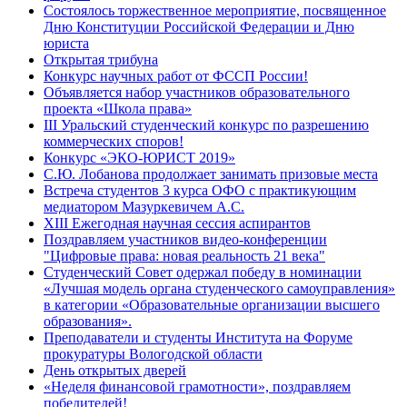
Состоялось торжественное мероприятие, посвященное
Дню Конституции Российской Федерации и Дню
юриста
Открытая трибуна
Конкурс научных работ от ФССП России!
Объявляется набор участников образовательного
проекта «Школа права»
III Уральский студенческий конкурс по разрешению
коммерческих споров!
Конкурс «ЭКО-ЮРИСТ 2019»
С.Ю. Лобанова продолжает занимать призовые места
Встреча студентов 3 курса ОФО с практикующим
медиатором Мазуркевичем А.С.
ХIII Ежегодная научная сессия аспирантов
Поздравляем участников видео-конференции
"Цифровые права: новая реальность 21 века"
Студенческий Совет одержал победу в номинации
«Лучшая модель органа студенческого самоуправления»
в категории «Образовательные организации высшего
образования».
Преподаватели и студенты Института на Форуме
прокуратуры Вологодской области
День открытых дверей
«Неделя финансовой грамотности», поздравляем
победителей!