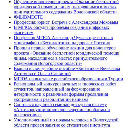
Обучение волонтеров проекта «Оказание бесплатной
юридической помощи лицам, находящимся в местах
принудительного содержания Вологодской области»
#МЫВМЕСТЕ
Профессия: юрист. Встреча с Александром Моховым
В МГЮА обсудят проблемы создания цифровых
экосистем
Профессор МГЮА Александр Чучаев презентовал
монографию «Беспилотники на дорогах России»
Прошли первые обучающие лекции для волонтеров
проекта «Оказание бесплатной юридической помощи
лицам, находящимся в местах принудительного
содержания Вологодской области»
Вышло в свет учебное пособие «Биоэтика» Вячеслава
Артемова и Ольги Саввиной
МГЮА на выставке российского образования в Турции
Региональный конкурс научных и творческих работ
студентов, направленный на формирование
нетерпимости к различным формам проявления
экстремизма и реабилитации нацизма
Состоялся научный семинар-дискуссия на тему
«Антикоррупционное просвещение: проблемы и
перспективы»
Уполномоченный по правам человека в Вологодской
области провел занятие со студентами института