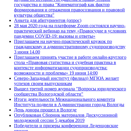
государства и права "Кинематограф как фактор
формирования и отражения правосознания и правовой
культуры общества"
Анкета для абитуриентов (опрос)
28 мая 2020 года на платформе Zoom состоялся научно-
практический вебинар на тему «Правосудие в условиях
пандемии COVID-19: вызовы и ответы»
Приглашаем на научно-практический кружок по
гражданскому и административному судопроизводству
3 июня 14.00
Приглашаем принять участие в работе онлайн-круглого
стола «Правовая статистика и судебная практика в
контексте информатизации судопроизводства:
возможности и проблемы» 19 июня 14:00
Северо-Западный институт (филиал) МГЮА желает
успехов своим выпускникам
Вышел третий номер журнала "Вопросы юридического
сообщества Вологодской области"
Итоги деятельности Межнационального комитета
Института подвели в Администрации города Вологды
День донора прошел в Вологде
Опубликован Сборник материалов Дискуссионной
молодежной сессии 5 декабря 2019
Победители и призеры конференции Леденцовские
чтения