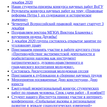
декабря 2020
Наши студенты-призеры конкурса научных работ ВоГУ
Результаты конкурса научных работ на тему «Правовые
реформы Петра I, их содержание и историческое
значение»
Четвертый Всероссийский правовой диктант стартует 3
декабря
Поздравляем ректора МГЮА Виктора Блажеева с
вручением ордена Дружбы!
3 декабря 2020 группа состоялось открытое занятие по
уголовному праву
Приглашаем принять участие в работе круглого стола
«Противодействие экстремистской деятельности и
реабилитации нацизма как инструмент
патриотического, духовно-нравственного и
гражданского воспитания молодежи».
Состоялась Дискуссионная молодежная сессия
Приглашаем к публикации в сборнике научных трудов
Мероприятия посвященные Дню конституции, Дню
юриста
Ежегодный межрегиональный конкурс студенческих
работ по правам человека. Срок сдачи работ - 8 ноября!!!
Студент нашего Института принял участие в интернет-
конференции «Глобальные вызовы и региональное
развитие в зеркале социологических измерений»