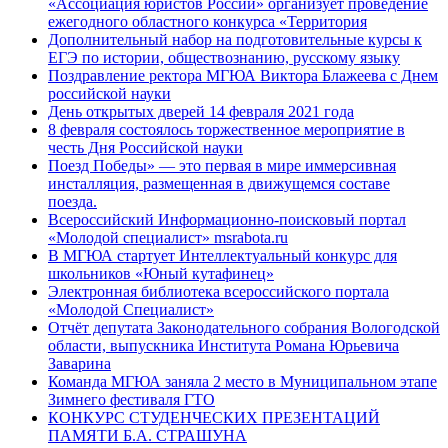
«Ассоциация юристов России» организует проведение
ежегодного областного конкурса «Территория
Дополнительный набор на подготовительные курсы к
ЕГЭ по истории, обществознанию, русскому языку
Поздравление ректора МГЮА Виктора Блажеева с Днем
российской науки
День открытых дверей 14 февраля 2021 года
8 февраля состоялось торжественное мероприятие в
честь Дня Российской науки
Поезд Победы» — это первая в мире иммерсивная
инсталляция, размещенная в движущемся составе
поезда.
Всероссийский Информационно-поисковый портал
«Молодой специалист» msrabota.ru
В МГЮА стартует Интеллектуальный конкурс для
школьников «Юный кутафинец»
Электронная библиотека всероссийского портала
«Молодой Специалист»
Отчёт депутата Законодательного собрания Вологодской
области, выпускника Института Романа Юрьевича
Заварина
Команда МГЮА заняла 2 место в Муниципальном этапе
Зимнего фестиваля ГТО
КОНКУРС СТУДЕНЧЕСКИХ ПРЕЗЕНТАЦИЙ
ПАМЯТИ Б.А. СТРАШУНА