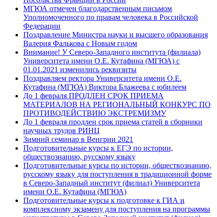
МГЮА отмечен благодарственным письмом
Уполномоченного по правам человека в Российской
Федерации
Поздравление Министра науки и высшего образования
Валерия Фалькова с Новым годом
Внимание! У Северо-Западного института (филиала)
Университета имени О.Е. Кутафина (МГЮА) с
01.01.2021 изменились реквизиты
Поздравляем ректора Университета имени О.Е.
Кутафина (МГЮА) Виктора Блажеева с юбилеем
До 1 февраля ПРОДЛЕН СРОК ПРИЕМА
МАТЕРИАЛОВ НА РЕГИОНАЛЬНЫЙ КОНКУРС ПО
ПРОТИВОДЕЙСТВИЮ ЭКСТРЕМИЗМУ
До 1 февраля продлен срок приема статей в сборники
научных трудов РИНЦ
Зимний семинар в Венгрии 2021
Подготовительные курсы к ЕГЭ по истории,
обществознанию, русскому языку
Подготовительные курсы по истории, обществознанию,
русскому языку для поступления в традиционной форме
в Северо-Западный институт (филиал) Университета
имени О.Е. Кутафина (МГЮА)
Подготовительные курсы к подготовке к ГИА и
комплексному экзамену для поступления на программы