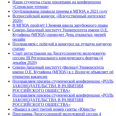
Наши студенты стали призерами на конференции
«Серовские чтения»
Опубликованы правила приема в МГЮА в 2021 году
Всероссийский конкурс «Искусственный интеллект
2020»
В МГЮА пройдёт I Зимняя школа зарубежного права
Северо-Западный институт Университета имени О.Е.
Кутафина (МГЮА) проводит День открытых дверей
онлайн
Поздравляем с победой в конкурсе на лучшую научную
статью
Старт регистрации на Дискуссионную молодежную
сессию III Регионального юридического форума (4
декабря 2020)
Северо-Западный институт (филиал) Университета
имени О.Е. Кутафина (МГЮА) в г. Вологде объявляет об
открытии вакансии
Поздравляем призера студенческой конференции «РОЛЬ
ЗАКОНОДАТЕЛЬСТВА В РАЗВИТИИ
РОССИЙСКОГО ОБЩЕСТВА»
Поздравляем призера студенческой конференции «РОЛЬ
ЗАКОНОДАТЕЛЬСТВА В РАЗВИТИИ
РОССИЙСКОГО ОБЩЕСТВА»
«Вышел в свет третий номер газеты «Юристъ»
Программа Дискуссионной молодежной сессии 4