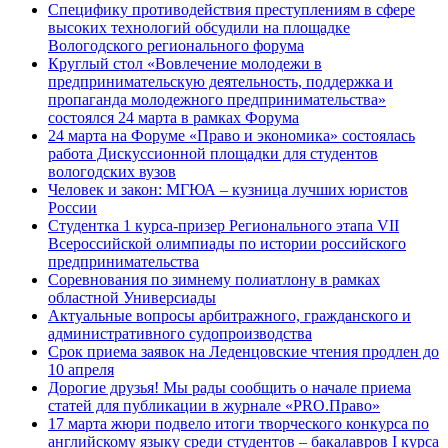
Специфику противодействия преступлениям в сфере
высоких технологий обсудили на площадке
Вологодского регионального форума
Круглый стол «Вовлечение молодежи в
предпринимательскую деятельность, поддержка и
пропаганда молодежного предпринимательства»
состоялся 24 марта в рамках Форума
24 марта на Форуме «Право и экономика» состоялась
работа Дискуссионной площадки для студентов
вологодских вузов
Человек и закон: МГЮА – кузница лучших юристов
России
Студентка 1 курса-призер Регионального этапа VII
Всероссийской олимпиады по истории российского
предпринимательства
Соревнования по зимнему полиатлону в рамках
областной Универсиады
Актуальные вопросы арбитражного, гражданского и
административного судопроизводства
Срок приема заявок на Леденцовские чтения продлен до
10 апреля
Дорогие друзья! Мы рады сообщить о начале приема
статей для публикации в журнале «PRO.Право»
17 марта жюри подвело итоги творческого конкурса по
английскому языку среди студентов – бакалавров I курса