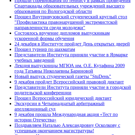
Прошли соревнования по теннису в рамках проведения
Спартакиады образовательных учреждений высшего
образования по Вологодской области
Прошел Внутривузовский студенческий круглый стол
"Профилактика правонарушений экстремистской
направленности среди молодежи"
Состоялось вручение дипломов выпускникам
ускоренной формы обучения
24 декабря в Институте пройдет День открытых дверей
Прошел турнир по шахматам
Представители Института приняли участие в Ярмарке
учебных заведений
Лекция выпускницы МГЮА им. О.Е. Кутафина 2009
года Татьяны Николаевны Бариновой
Новый выпуск студенческой газеты "StuDень"
9 декабря пройдет Всероссийский правовой диктант
Представители Института приняли участие в городской
родительской конференции
Прошел Всероссийский юридический диктант
Экскурсии в Четырнадцатый арбитражный
апелляционный суд
9 декабря прошла Международная акция «Тест по
истории Отечества»
Поздравляем Наталью Александровну Осколкову с
успешным окончанием магистратуры!