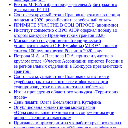
Ректор МГЮА избран председателем Арбитражного
центра при РСПП
Состоялся круглый стол «Правовые режимы в период
пандемии 2020: российский и зарубежный опыт»
ПРИМИТЕ УЧАСТИЕ В СОЦ.ОПРОСЕ (анонимно)
Институт совместно с ВРО АЮР одержал победу во
втором конкурсе Президентских грантов 2020
Московский государственный юридический
университет имени О.Е. Кутафина (МГЮА) вошел в
список 100 лучших вузов России в 2020 году
Петрова И.А. и Пеганова Ю.А. приняли участие в
круглом столе «Участие Ассоциации юристов России и
ее региональных отделений в Конкурсе президентских
грантов»
Состоялся круглый стол «Правовая статистика и
судебная практика в контексте информатизации
судопроизводства: возможности и проблемы»
Итоги проведения областного конкурса «Территория
права»
День памяти Олега Емельяновича Кутафина
Опубликована коллективная монография
«Образовательные технологии в современном вузе
вопросы теории и практики»
Приглашаем присоединиться к работе круглого стола с
международным участием «Обучение в зарубежных