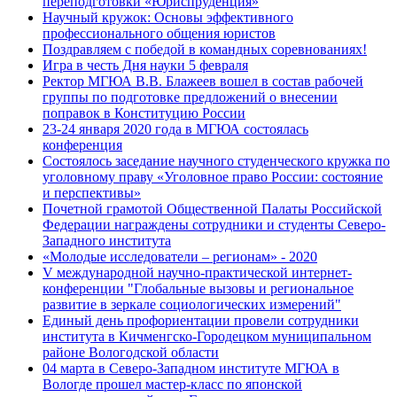
переподготовки «Юриспруденция»
Научный кружок: Основы эффективного
профессионального общения юристов
Поздравляем с победой в командных соревнованиях!
Игра в честь Дня науки 5 февраля
Ректор МГЮА В.В. Блажеев вошел в состав рабочей
группы по подготовке предложений о внесении
поправок в Конституцию России
23-24 января 2020 года в МГЮА состоялась
конференция
Состоялось заседание научного студенческого кружка по
уголовному праву «Уголовное право России: состояние
и перспективы»
Почетной грамотой Общественной Палаты Российской
Федерации награждены сотрудники и студенты Северо-
Западного института
«Молодые исследователи – регионам» - 2020
V международной научно-практической интернет-
конференции "Глобальные вызовы и региональное
развитие в зеркале социологических измерений"
Единый день профориентации провели сотрудники
института в Кичменгско-Городецком муниципальном
районе Вологодской области
04 марта в Северо-Западном институте МГЮА в
Вологде прошел мастер-класс по японской