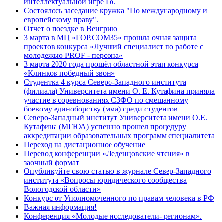
интеллектуальной игре Го.
Состоялось заседание кружка "По международному и
европейскому праву".
Отчет о поездке в Венгрию
3 марта в МЦ «ГОР.СОМ35» прошла очная защита
проектов конкурса «Лучший специалист по работе с
молодежью PROF - персона»
3 марта 2020 года прошёл областной этап конкурса
«Клинков победный звон»
Студентка 4 курса Северо-Западного института
(филиала) Университета имени О. Е. Кутафина приняла
участие в соревнованиях СЗФО по смешанному
боевому единоборству (мма) среди студентов
Северо-Западный институт Университета имени О.Е.
Кутафина (МГЮА) успешно прошел процедуру
аккредитации образовательных программ специалитета
Переход на дистационное обучение
Перевод конференции «Леденцовские чтения» в
заочный формат
Опубликуйте свою статью в журнале Север-Западного
института «Вопросы юридического сообщества
Вологодской области»
Конкурс от Уполномоченного по правам человека в РФ
Важная информация!
Конференция «Молодые исследователи- регионам».