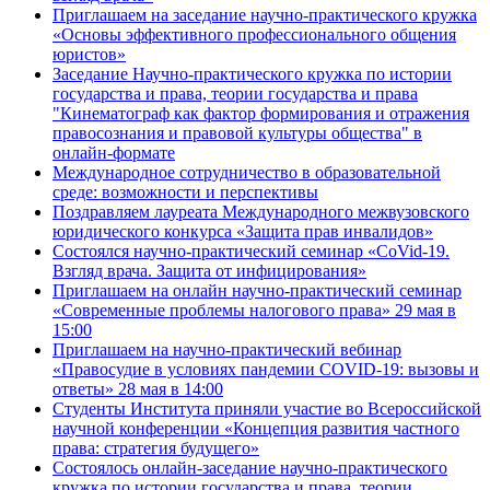
Приглашаем на заседание научно-практического кружка
«Основы эффективного профессионального общения
юристов»
Заседание Научно-практического кружка по истории
государства и права, теории государства и права
"Кинематограф как фактор формирования и отражения
правосознания и правовой культуры общества" в
онлайн-формате
Международное сотрудничество в образовательной
среде: возможности и перспективы
Поздравляем лауреата Международного межвузовского
юридического конкурса «Защита прав инвалидов»
Состоялся научно-практический семинар «CoVid-19.
Взгляд врача. Защита от инфицирования»
Приглашаем на онлайн научно-практический семинар
«Современные проблемы налогового права» 29 мая в
15:00
Приглашаем на научно-практический вебинар
«Правосудие в условиях пандемии COVID-19: вызовы и
ответы» 28 мая в 14:00
Студенты Института приняли участие во Всероссийской
научной конференции «Концепция развития частного
права: стратегия будущего»
Состоялось онлайн-заседание научно-практического
кружка по истории государства и права, теории