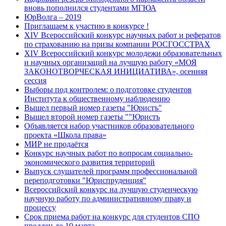
вновь пополнился студентами МГЮА
ЮрВолга – 2019
Приглашаем к участию в конкурсе !
XIV Всероссийский конкурс научных работ и рефератов
по страхованию на призы компании РОСГОССТРАХ
XIV Всероссийский конкурс молодежи образовательных
и научных организаций на лучшую работу «МОЯ
ЗАКОНОТВОРЧЕСКАЯ ИНИЦИАТИВА», осенняя
сессия
Выборы под контролем: о подготовке студентов
Института к общественному наблюдению
Вышел первый номер газеты "Юристъ"
Вышел второй номер газеты ""Юристъ
Объявляется набор участников образовательного
проекта «Школа права»
МИР не продаётся
Конкурс научных работ по вопросам социально-
экономического развития территорий
Выпуск слушателей программ профессиональной
переподготовки "Юриспруденция"
Всероссийский конкурс на лучшую студенческую
научную работу по административному праву и
процессу
Срок приема работ на конкурс для студентов СПО
продлен до 10 марта