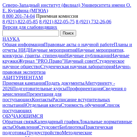
Северо-Западный институт (филиал) Университета имени О.
Е. Кутафина (МГЮА)
8 800 201-74-04
Приемная комиссия
8 (921) 822-05-85
8 (921) 822-05-75
8 (921) 732-26-06
Версия для слабовидящих
Поиск
НАУКА
Общая информация
Правовые акты о научной работе
Планы и
отчеты НИД
Научные мероприятия
Научные мероприятия,
конкурсы, гранты, стипендии
Научные публикации
Научные
кружки
Журнал "PRO.Право"
Научный совет
Студенческое
научное общество
Студенческая научная лаборатория
Научно-
правовая экспертиза
АБИТУРИЕНТАМ
Приемная кампания
Подать документы
Абитуриенту -
2026
Подготовительные курсы
Профориентация
Сведения о
зачислении
Презентация для
поступающих
Контакты
Расписание вступительных
испытаний
Отдельная квота
Стоимость обучения
Cписок
поступающих
ОБУЧАЮЩИМСЯ
Обратная связь
Календарный график
Локальные нормативные
акты
Объявления
Студсовет
Библиотека
Практическая
подготовка
Трудоустройство
Методические