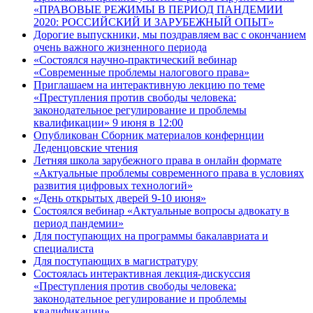
«ПРАВОВЫЕ РЕЖИМЫ В ПЕРИОД ПАНДЕМИИ
2020: РОССИЙСКИЙ И ЗАРУБЕЖНЫЙ ОПЫТ»
Дорогие выпускники, мы поздравляем вас с окончанием
очень важного жизненного периода
«Состоялся научно-практический вебинар
«Современные проблемы налогового права»
Приглашаем на интерактивную лекцию по теме
«Преступления против свободы человека:
законодательное регулирование и проблемы
квалификации» 9 июня в 12:00
Опубликован Сборник материалов конфернции
Леденцовские чтения
Летняя школа зарубежного права в онлайн формате
«Актуальные проблемы современного права в условиях
развития цифровых технологий»
«День открытых дверей 9-10 июня»
Состоялся вебинар «Актуальные вопросы адвокату в
период пандемии»
Для поступающих на программы бакалавриата и
специалиста
Для поступающих в магистратуру
Состоялась интерактивная лекция-дискуссия
«Преступления против свободы человека:
законодательное регулирование и проблемы
квалификации»