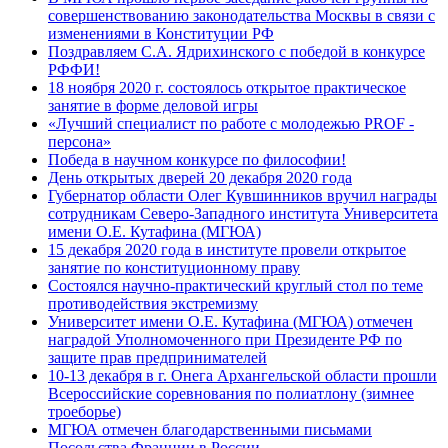
совершенствованию законодательства Москвы в связи с
изменениями в Конституции РФ
Поздравляем С.А. Ядрихинского с победой в конкурсе
РФФИ!
18 ноября 2020 г. состоялось открытое практическое
занятие в форме деловой игры
«Лучший специалист по работе с молодежью PROF -
персона»
Победа в научном конкурсе по философии!
День открытых дверей 20 декабря 2020 года
Губернатор области Олег Кувшинников вручил награды
сотрудникам Северо-Западного института Университета
имени О.Е. Кутафина (МГЮА)
15 декабря 2020 года в институте провели открытое
занятие по конституционному праву
Состоялся научно-практический круглый стол по теме
противодействия экстремизму
Университет имени О.Е. Кутафина (МГЮА) отмечен
наградой Уполномоченного при Президенте РФ по
защите прав предпринимателей
10-13 декабря в г. Онега Архангельской области прошли
Всероссийские соревнования по полиатлону (зимнее
троеборье)
МГЮА отмечен благодарственными письмами
Посольства Франции в России