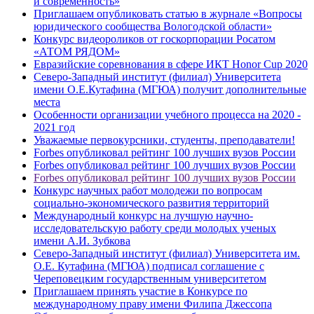
и современность»
Приглашаем опубликовать статью в журнале «Вопросы
юридического сообщества Вологодской области»
Конкурс видеороликов от госкорпорации Росатом
«АТОМ РЯДОМ»
Евразийские соревнования в сфере ИКТ Honor Cup 2020
Северо-Западный институт (филиал) Университета
имени О.Е.Кутафина (МГЮА) получит дополнительные
места
Особенности организации учебного процесса на 2020 -
2021 год
Уважаемые первокурсники, студенты, преподаватели!
Forbes опубликовал рейтинг 100 лучших вузов России
Forbes опубликовал рейтинг 100 лучших вузов России
Forbes опубликовал рейтинг 100 лучших вузов России
Конкурс научных работ молодежи по вопросам
социально-экономического развития территорий
Международный конкурс на лучшую научно-
исследовательскую работу среди молодых ученых
имени А.И. Зубкова
Северо-Западный институт (филиал) Университета им.
О.Е. Кутафина (МГЮА) подписал соглашение с
Череповецким государственным университетом
Приглашаем принять участие в Конкурсе по
международному праву имени Филипа Джессопа