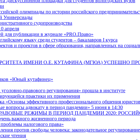
ота Дискуссионной площадки для студентов вологодских вузов
ии
российской олимпиады по истории российского предпринимательс
ой Универсиады
инистративного судопроизводства
10 апреля
тей для публикации в журнале «PRO.Право»
глийскому языку среди студентов – бакалавров I курса
ектов и проектов в сфере образования, направленных на социал
РСИТЕТА ИМЕНИ О.Е. КУТАФИНА (МГЮА) УСПЕШНО П
иков «Юный кутафинец»
 уголовно-правового регулирования» прошла в институте
рмирующейся практики их применения
ужка «Основы эффективного профессионального общения юристо
е вопросы адвокату в период пандемии» 5 июня в 14:30
 стола «ПРАВОВЫЕ РЕЖИМЫ В ПЕРИОД ПАНДЕМИИ 2020: РО
очень важного жизненного периода
 проблемы налогового права»
ения против свободы человека: законодательное регулирование
ские чтения