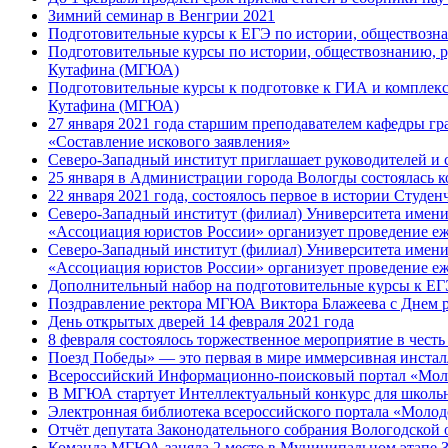
Зимний семинар в Венгрии 2021
Подготовительные курсы к ЕГЭ по истории, обществозна
Подготовительные курсы по истории, обществознанию, р
Кутафина (МГЮА)
Подготовительные курсы к подготовке к ГИА и комплекс
Кутафина (МГЮА)
27 января 2021 года старшим преподавателем кафедры гр
«Составление искового заявления»
Северо-Западный институт приглашает руководителей и 
25 января в Администрации города Вологды состоялась 
22 января 2021 года, состоялось первое в истории Студе
Северо-Западный институт (филиал) Университета имен
«Ассоциация юристов России» организует проведение еж
Северо-Западный институт (филиал) Университета имен
«Ассоциация юристов России» организует проведение еж
Дополнительный набор на подготовительные курсы к ЕГЭ
Поздравление ректора МГЮА Виктора Блажеева с Днем р
День открытых дверей 14 февраля 2021 года
8 февраля состоялось торжественное мероприятие в чест
Поезд Победы» — это первая в мире иммерсивная инсталл
Всероссийский Информационно-поисковый портал «Молод
В МГЮА стартует Интеллектуальный конкурс для школ
Электронная библиотека всероссийского портала «Моло
Отчёт депутата Законодательного собрания Вологодской
Команда МГЮА заняла 2 место в Муниципальном этапе 