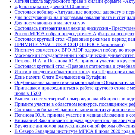
Летняя школа зарубежного права в онлайн формате «Акт
«День открытых дверей 9-10 июня»
Состоялся вебинар «Актуальные вопросы адвокату в пер
Для поступающих на программы бакалавриата и специал
Для поступающих в магистратуру
Состоялась интерактивная лекция-дискуссия «Преступле
Ректор МГЮА избран председателем Арбитражного цен
Состоялся круглый стол «Правовые режимы в период па
ПРИМИТЕ УЧАСТИЕ В СОЦ.ОПРОСЕ (анонимно)
Институт совместно с ВРО АЮР одержал победу во второ
Московский государственный юридический университет 
Петрова И.А. и Пеганова Ю.А. приняли участие в кругло
Состоялся круглый стол «Правовая статистика и судебна
Итоги проведения областного конкурса «Территория пра
День памяти Олега Емельяновича Кутафина
Опубликована коллективная монография «Образовательны
Приглашаем присоединиться к работе круглого стола с 
июля в 15:00
Вышел в свет четвертый номер журнала «Вопросы юриди
Примите участие в областном конкурсе, посвященном ре
Состоялся вебинар «Сравнительное конституционное иссл
Пеганова Ю.А. приняла участие в медианаблюдении в 
Внимание! Заканчивается подача документов для абитур
Вручение дипломов выпускникам очной формы обучения
В Северо-Западном институте МГЮА 8 июля 2020 года на