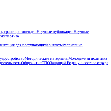
ы, гранты, стипендии
Научные публикации
Научные
 экспертиза
зентация для поступающих
Контакты
Расписание
удоустройство
Методические материалы
Молодежная политика
деятельность
Общежитие
СПО
Защищай Родину в составе отряда