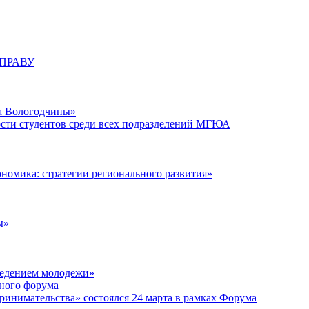
ПРАВУ
да Вологодчины»
ости студентов среди всех подразделений МГЮА
ономика: стратегии регионального развития»
ы»
ведением молодежи»
ьного форума
инимательства» состоялся 24 марта в рамках Форума