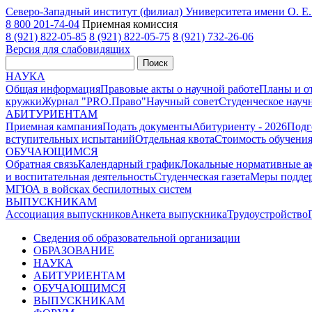
Северо-Западный институт (филиал) Университета имени О. 
8 800 201-74-04
Приемная комиссия
8 (921) 822-05-85
8 (921) 822-05-75
8 (921) 732-26-06
Версия для слабовидящих
Поиск
НАУКА
Общая информация
Правовые акты о научной работе
Планы и о
кружки
Журнал "PRO.Право"
Научный совет
Студенческое науч
АБИТУРИЕНТАМ
Приемная кампания
Подать документы
Абитуриенту - 2026
Подг
вступительных испытаний
Отдельная квота
Стоимость обучени
ОБУЧАЮЩИМСЯ
Обратная связь
Календарный график
Локальные нормативные а
и воспитательная деятельность
Студенческая газета
Меры поддер
МГЮА в войсках беспилотных систем
ВЫПУСКНИКАМ
Ассоциация выпускников
Анкета выпускника
Трудоустройство
Сведения об образовательной организации
ОБРАЗОВАНИЕ
НАУКА
АБИТУРИЕНТАМ
ОБУЧАЮЩИМСЯ
ВЫПУСКНИКАМ