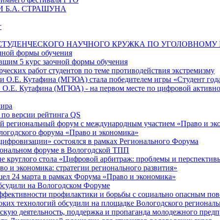
 Б.А. СТРАШУНА
г
 СТУДЕНЧЕСКОГО НАУЧНОГО КРУЖКА ПО УГОЛОВНОМУ 
очной формы обучения
вшим 5 курс заочной формы обучения
ческих работ студентов по теме противодействия экстремизму
ни О.Е. Кутафина (МГЮА) стала победителем игры «Студент го
 О.Е. Кутафина (МГЮА) - на первом месте по цифровой активн
мира
по версии рейтинга QS
кий региональный форум с международным участием «Право и эк
ологодского форума «Право и экономика»
 цифровизации» состоялся в рамках Регионального Форума
гиональном форуме в Вологодской ТПП
ние круглого стола «Цифровой арбитраж: проблемы и перспектив
о и экономика: стратегии регионального развития»
шел 24 марта в рамках Форума «Право и экономика»
обсудили на Вологодском Форуме
ффективности профилактики и борьбы с социально опасным по
оких технологий обсудили на площадке Вологодского регионал
кую деятельность, поддержка и пропаганда молодежного предпр