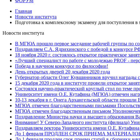
ФОРУМ
Главная
Новости института
Подготовка к комплексному экзамену для поступления в 
Новости института
В МГЮА прошло первое заседание рабочей группы по со
Поздравляем С.А. Ядрихинского с победой в конкурсе 
18 ноября 2020 г. состоялось открытое практическое заня
«Лучший специалист по работе с молодежью PROF - пер
Победа в научном конкурсе по философии!
День открытых дверей 20 декабря 2020 года
Губернатор области Олег Кувшинников вручил награды 
15 декабря 2020 года в институте провели открытое заня
Состоялся научно-практический круглый стол по теме п
Университет имени О.Е. Кутафина (МГЮА) отмечен нагр
10-13 декабря в г. Онега Архангельской области прошли 
МГЮА отмечен благодарственными письмами Посольств
МГЮА отмечен благодарственным письмом Уполномоченн
Поздравление Министра науки и высшего образования В
Внимание! У Северо-Западного института (филиала) Уни
Поздравляем ректора Университета имени О.Е. Кутафин
До 1 февраля ПРОДЛЕН СРОК ПРИЕМА МАТЕРИА
До 1 февраля продлен срок приема статей в сборники н