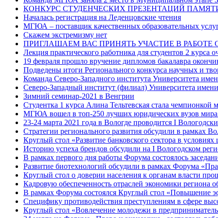
КОНКУРС СТУДЕНЧЕСКИХ ПРЕЗЕНТАЦИЙ ПАМЯТИ
Началась регистрация на Леденцовские чтения
МГЮА – поставщик качественных образовательных услу
Скажем экстремизму нет
ПРИГЛАШАЕМ ВАС ПРИНЯТЬ УЧАСТИЕ В РАБОТЕ
Лекция практического работника для студентов 2 курса 
19 февраля прошло вручение дипломов бакалавра окончи
Подведены итоги Регионального конкурса научных и твор
Команда Северо-Западного института Университета име
Северо-Западный институт (филиал) Университета имени
Зимний семинар-2021 в Венгрии
Студентка 1 курса Алина Тельтевская стала чемпионкой 
МГЮА вошел в топ-250 лучших юридических вузов мира 
23-24 марта 2021 года в Вологде проводится I Вологодс
Стратегии регионального развития обсудили в рамках В
Круглый стол «Развитие банковского сектора в условиях
Историю успеха брендов обсудили на I Вологодском ре
В рамках первого дня работы Форума состоялось заседа
Развитие биотехнологий обсудили в рамках Форума «Прав
Круглый стол о доверии населения к органам власти про
Кадровую обеспеченность отраслей экономики региона 
В рамках Форума состоялся Круглый стол «Повышение э
Специфику противодействия преступлениям в сфере выс
Круглый стол «Вовлечение молодежи в предпринимательс