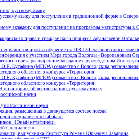
нию, русскому языку
усскому языку для поступления в традиционной форме в Северо
ному экзамену для поступления на программы магистратуры в С
ажданского права и гражданского процесса Афанасьевой Наталье
специалистов пройти обучение по 108-120 -часовой программе
конференция с участием Мэра города Вологды - Воропановым Се
нческого совета расширенное заседание с руководством Института
и О.Е. Кутафина (МГЮА) совместно с Вологодским региональн
егодного областного конкурса «Территория
и О.Е. Кутафина (МГЮА) совместно с Вологодским региональн
егодного областного конкурса «Территория
 по истории, обществознанию, русскому языку
оссийской науки
ь Дня Российской науки
яция, размещенная в движущемся составе поезда.
ой специалист» msrabota.ru
ьников «Юный кутафинец»
дой Специалист»
 области, выпускника Института Романа Юрьевича Заварина
Зимнего фестиваля ГТО