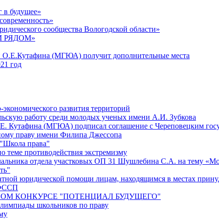
 в будущее»
 современность»
ридического сообщества Вологодской области»
ОМ РЯДОМ»
и О.Е.Кутафина (МГЮА) получит дополнительные места
21 год
-экономического развития территорий
ьскую работу среди молодых ученых имени А.И. Зубкова
О.Е. Кутафина (МГЮА) подписал соглашение с Череповецким го
ному праву имени Филипа Джессопа
 "Школа права"
о теме противодействия экстремизму
ачальника отдела участковых ОП 31 Шушлебина С.А. на тему «
ть"
атной юридической помощи лицам, находящимся в местах прину
 ФССП
НОМ КОНКУРСЕ "ПОТЕНЦИАЛ БУДУЩЕГО"
олимпиады школьников по праву
зму