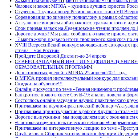
24 марта на Форуме «Право и экономика» состоялась раб
Человек и закон: МГЮА – кузница лучших юристов Росс
Студентка 1 курса-призер Регионального этапа VII Все
Соревнования по зимнему полиатлону в рамках областн
Актуальные вопросы арбитражного, гражданского и адм
Срок приема заявок на Леденцовские чтения продлен до 
Дорогие друзья! Мы рады сообщить о начале приема ста
17 марта жюри подвело итоги творческого конкурса по ан
XVIII Всероссийский конкурс молодежных авторских про
страна – моя Россия»
Пройдите Цифровой Диктант-до 24 апреля
СЕВЕРО-ЗАПАДНЫЙ ИНСТИТУТ (ФИЛИАЛ) УНИВЕ
ОБРАЗОВАТЕЛЬНЫХ ПРОГРАММ
День открытых дверей в МГЮА 25 апреля 2021 года
В МГЮА прошел интеллектуальный конкурс для школьн
Скидки на обучение!!!
Онлайн-дискуссия по теме «Генная инженерия: проблемы
Банкротное право в свете Covid-19: анализ новелл и фо
Состоялось онлайн заседание научно-практического кр
Приглашаем на научно-практический вебинар «Актуальны
Приглашаем принять участие в работе Круглого
Дорогие выпускники, мы поздравляем вас с окончанием 
«Состоялся научно-практический вебинар «Современные
Приглашаем на интерактивную лекцию по теме «Преступл
Опубликован Сборник материалов конфернции Леденцов