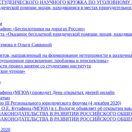
 СТУДЕНЧЕСКОГО НАУЧНОГО КРУЖКА ПО УГОЛОВНОМУ 
дической помощи лицам, находящимся в местах принудительног
м
афию «Беспилотники на дорогах России»
та «Оказание бесплатной юридической помощи лицам, находящи
темова и Ольги Саввиной
ентов, направленный на формирование нетерпимости к различн
ррупционное просвещение: проблемы и перспективы»
ти провел занятие со студентами института
ские чтения»
»
тафина (МГЮА) проводит День открытых дверей онлайн
татью
 III Регионального юридического форума (4 декабря 2020)
 О.Е. Кутафина (МГЮА) в г. Вологде объявляет об открытии ва
 «РОЛЬ ЗАКОНОДАТЕЛЬСТВА В РАЗВИТИИ РОССИЙСКОГО ОБЩ
 «РОЛЬ ЗАКОНОДАТЕЛЬСТВА В РАЗВИТИИ РОССИЙСКОГО ОБЩ
 2020