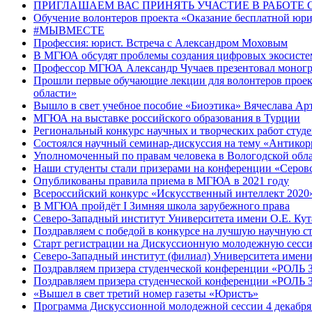
ПРИГЛАШАЕМ ВАС ПРИНЯТЬ УЧАСТИЕ В РАБОТЕ
Обучение волонтеров проекта «Оказание бесплатной юри
#МЫВМЕСТЕ
Профессия: юрист. Встреча с Александром Моховым
В МГЮА обсудят проблемы создания цифровых экосисте
Профессор МГЮА Александр Чучаев презентовал моногр
Прошли первые обучающие лекции для волонтеров проек
области»
Вышло в свет учебное пособие «Биоэтика» Вячеслава Ар
МГЮА на выставке российского образования в Турции
Региональный конкурс научных и творческих работ студ
Состоялся научный семинар-дискуссия на тему «Антико
Уполномоченный по правам человека в Вологодской облас
Наши студенты стали призерами на конференции «Серов
Опубликованы правила приема в МГЮА в 2021 году
Всероссийский конкурс «Искусственный интеллект 2020
В МГЮА пройдёт I Зимняя школа зарубежного права
Северо-Западный институт Университета имени О.Е. Ку
Поздравляем с победой в конкурсе на лучшую научную с
Старт регистрации на Дискуссионную молодежную сессию
Северо-Западный институт (филиал) Университета имени
Поздравляем призера студенческой конференции
Поздравляем призера студенческой конференции
«Вышел в свет третий номер газеты «Юристъ»
Программа Дискуссионной молодежной сессии 4 декабря