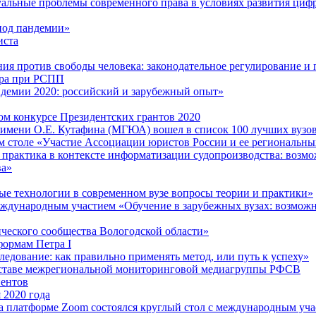
уальные проблемы современного права в условиях развития ци
иод пандемии»
иста
ния против свободы человека: законодательное регулирование 
тра при РСПП
ндемии 2020: российский и зарубежный опыт»
м конкурсе Президентских грантов 2020
имени О.Е. Кутафина (МГЮА) вошел в список 100 лучших вузов 
м столе «Участие Ассоциации юристов России и ее региональны
я практика в контексте информатизации судопроизводства: возм
ва»
е технологии в современном вузе вопросы теории и практики»
международным участием «Обучение в зарубежных вузах: возмож
ческого сообщества Вологодской области»
формам Петра I
едование: как правильно применять метод, или путь к успеху»
составе межрегиональной мониторинговой медиагруппы РФСВ
иентов
 2020 года
 платформе Zoom состоялся круглый стол с международным уча