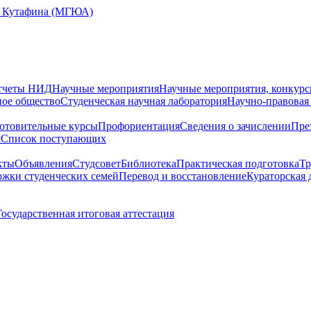
Е. Кутафина (МГЮА)
тчеты НИД
Научные мероприятия
Научные мероприятия, конкурс
ное общество
Студенческая научная лаборатория
Научно-правовая
отовительные курсы
Профориентация
Сведения о зачислении
Пре
я
Cписок поступающих
кты
Объявления
Студсовет
Библиотека
Практическая подготовка
Тр
жки студенческих семей
Перевод и восстановление
Кураторская 
Государственная итоговая аттестация