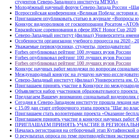
студентов Северо-Западного института МГЮА»
Молодёжный научный форум Северо-Запада России «Шаг
Всероссийская конференция «Великая Победа: история и
Приглашаем опубликовать статью в журнале «Вопросы ю
Конкурс видеороликов от госкорпорации Росатом «АТ
Евразийские соревнования в сфере ИКТ Honor Cup 2020
Северо-Западный институт (филиал) Университета имен
Особенности организации учебного процесса на 2020 - 20
Уважаемые первокурсники, студенты, преподаватели!
Forbes опубликовал рейтинг 100 лучших вузов России
Forbes опубликовал рейтинг 100 лучших вузов России
Forbes опубликовал рейтинг 100 лучших вузов России
Конкурс научных работ молодежи по вопросам социально
Международный конкурс на лучшую научно-исследовател
Северо-Западный институт (филиал) Университета им. 
Приглашаем принять участие в Конкурсе по международ
Объявляется набор участников образовательного проекта
Предлагаем Вашему вниманию социальный видеоролик п
Сегодня в Северо-Западном институте прошла лекция н
с 15.09 дан старт отборочного этапа проекта "Шаг во влас
Приглашаем стать волонтерами проекта «Оказание беспл
Приглашаем принять участие в конкурсе научных работ
ПРИГЛАШАЕМ ПРИНЯТЬ УЧАСТИЕ В РЕГИОНАЛЬ
Началась регистрация на отборочный этап Кутафинской 
О результатах опроса по теме противодействия экстреми