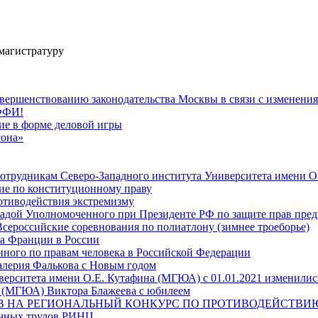
магистратуру
вершенствованию законодательства Москвы в связи с изменени
РФФИ!
тие в форме деловой игры
сона»
сотрудникам Северо-Западного института Университета имени 
тие по конституционному праву
ротиводействия экстремизму
адой Уполномоченного при Президенте РФ по защите прав пре
Всероссийские соревнования по полиатлону (зимнее троеборье)
а Франции в России
ого по правам человека в Российской Федерации
алерия Фалькова с Новым годом
верситета имени О.Е. Кутафина (МГЮА) с 01.01.2021 изменилис
а (МГЮА) Виктора Блажеева с юбилеем
ЛОВ НА РЕГИОНАЛЬНЫЙ КОНКУРС ПО ПРОТИВОДЕЙСТВ
аучных трудов РИНЦ