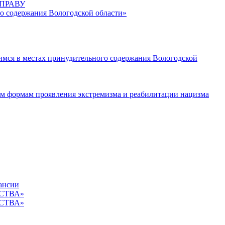
ПРАВУ
о содержания Вологодской области»
мся в местах принудительного содержания Вологодской
ым формам проявления экстремизма и реабилитации нацизма
кансии
ЕСТВА»
ЕСТВА»