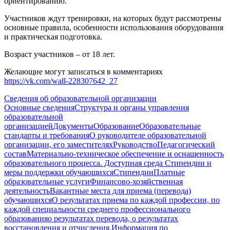
ориентированию.
Участников ждут тренировки, на которых будут рассмотрены
основные правила, особенности использования оборудования
и практическая подготовка.
Возраст участников – от 18 лет.
Желающие могут записаться в комментариях
https://vk.com/wall-228307642_27
Сведения об образовательной организации
Основные сведения
Структура и органы управления
образовательной
организацией
Документы
Образование
Образовательные
стандарты и требования
О руководителе образовательной
организации, его заместителях
Руководство
Педагогический
состав
Материально-техническое обеспечение и оснащенность
образовательного процесса. Доступная среда
Стипендии и
меры поддержки обучающихся
Стипендии
Платные
образовательные услуги
Финансово-хозяйственная
деятельность
Вакантные места для приема (перевода)
обучающихся
О результатах приема по каждой профессии, по
каждой специальности среднего профессионального
образования
о результатах перевода, о результатах
восстановления и отчисления.
Информация по