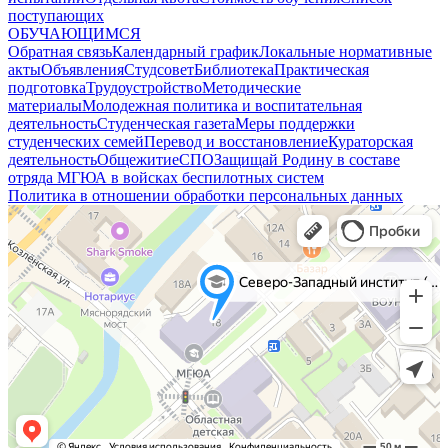
поступающих
ОБУЧАЮЩИМСЯ
Обратная связь
Календарный график
Локальные нормативные
акты
Объявления
Студсовет
Библиотека
Практическая
подготовка
Трудоустройство
Методические
материалы
Молодежная политика и воспитательная
деятельность
Студенческая газета
Меры поддержки
студенческих семей
Перевод и восстановление
Кураторская
деятельность
Общежитие
СПО
Защищай Родину в составе
отряда МГЮА в войсках беспилотных систем
Политика в отношении обработки персональных данных