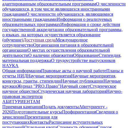
адаптированным образовательным программам
О численности
обучающихся, в том числе являющихся иностранными
гражданами
О численности обучающихся, являющимися
иностранными гражданами
Информация о реализуемых
образовательных программах
Информация о сроке действия
государственной аккредитации образовательной программы,
о языках, на которых осуществляется образование
(обучение)
Доступная среда
Международное
сотрудничество
Организация питания в образовательной
организации
О местах осуществления образовательной
деятельности
О наличии общежития
Образование
Стипендия,
материальная поддержка
О трудоустройстве выпускников
НАУКА
Общая информация
Правовые акты о научной работе
Планы и
отчеты НИД
Научные мероприятия
Научные мероприятия,
конкурсы, гранты, стипендии
Научные публикации
Научные
кружки
Журнал "PRO.Право"
Научный совет
Студенческое
научное общество
Студенческая научная лаборатория
Научно-
правовая экспертиза
АБИТУРИЕНТАМ
Приемная кампания
Подать документы
Абитуриенту -
2026
Подготовительные курсы
Профориентация
Сведения о
зачислении
Презентация для
поступающих
Контакты
Расписание вступительных
испытаний
Отдельная квота
Стоимость обучения
Cписок