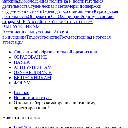
материалы
Молодежная политика и воспитательная
деятельность
Студенческая газета
Меры поддержки
студенческих семей
Перевод и восстановление
Кураторская
деятельность
Общежитие
СПО
Защищай Родину в составе
отряда МГЮА в войсках беспилотных систем
ВЫПУСКНИКАМ
Ассоциация выпускников
Анкета
выпускника
Трудоустройство
Государственная итоговая
аттестация
Сведения об образовательной организации
ОБРАЗОВАНИЕ
НАУКА
АБИТУРИЕНТАМ
ОБУЧАЮЩИМСЯ
ВЫПУСКНИКАМ
ФОРУМ
Главная
Новости института
Открыт набор в команду по спортивному
ориентированию!
Новости института
В МГЮА прошло первое заседание рабочей группы по