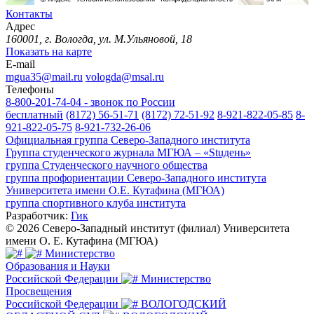
Контакты
Адрес
160001, г. Вологда, ул. М.Ульяновой, 18
Показать на карте
E-mail
mgua35@mail.ru
vologda@msal.ru
Телефоны
8-800-201-74-04 - звонок по России
бесплатный
(8172) 56-51-71
(8172) 72-51-92
8-921-822-05-85
8-
921-822-05-75
8-921-732-26-06
Официальная группа Северо-Западного института
Группа студенческого журнала МГЮА – «Stuдень»
группа Студенческого научного общества
группа профориентации Северо-Западного института
Университета имени О.Е. Кутафина (МГЮА)
группа спортивного клуба института
Разработчик:
Гик
© 2026 Северо-Западный институт (филиал) Университета
имени О. Е. Кутафина (МГЮА)
Министерство
Образования и Науки
Российской Федерации
Министерство
Просвещения
Российской Федерации
ВОЛОГОДСКИЙ