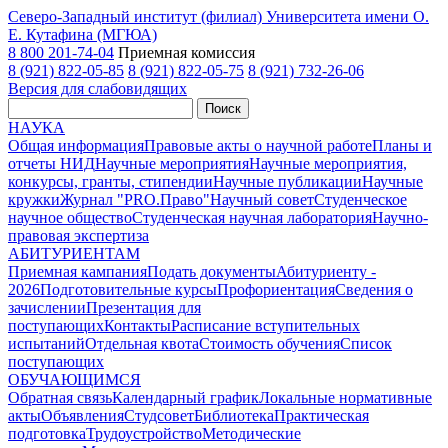
Северо-Западный институт (филиал) Университета имени О.
Е. Кутафина (МГЮА)
8 800 201-74-04
Приемная комиссия
8 (921) 822-05-85
8 (921) 822-05-75
8 (921) 732-26-06
Версия для слабовидящих
Поиск
НАУКА
Общая информация
Правовые акты о научной работе
Планы и
отчеты НИД
Научные мероприятия
Научные мероприятия,
конкурсы, гранты, стипендии
Научные публикации
Научные
кружки
Журнал "PRO.Право"
Научный совет
Студенческое
научное общество
Студенческая научная лаборатория
Научно-
правовая экспертиза
АБИТУРИЕНТАМ
Приемная кампания
Подать документы
Абитуриенту -
2026
Подготовительные курсы
Профориентация
Сведения о
зачислении
Презентация для
поступающих
Контакты
Расписание вступительных
испытаний
Отдельная квота
Стоимость обучения
Cписок
поступающих
ОБУЧАЮЩИМСЯ
Обратная связь
Календарный график
Локальные нормативные
акты
Объявления
Студсовет
Библиотека
Практическая
подготовка
Трудоустройство
Методические