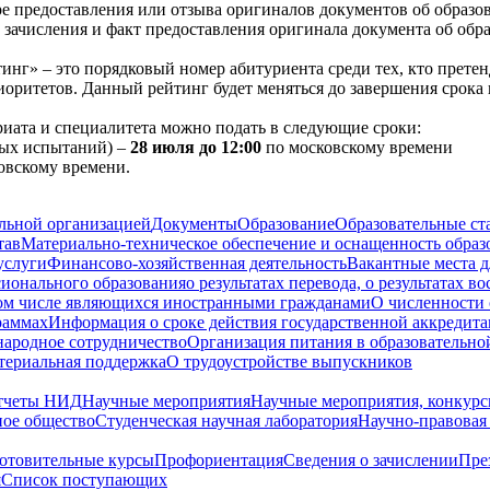
мере предоставления или отзыва оригиналов документов об образ
 зачисления и факт предоставления оригинала документа об обр
инг» – это порядковый номер абитуриента среди тех, кто прете
оритетов. Данный рейтинг будет меняться до завершения срока 
иата и специалитета можно подать в следующие сроки:
ьных испытаний) –
28 июля до 12:00
по московскому времени
овскому времени.
ельной организацией
Документы
Образование
Образовательные ст
тав
Материально-техническое обеспечение и оснащенность образ
услуги
Финансово-хозяйственная деятельность
Вакантные места д
сионального образования
о результатах перевода, о результатах в
том числе являющихся иностранными гражданами
О численности
раммах
Информация о сроке действия государственной аккредита
ародное сотрудничество
Организация питания в образовательно
териальная поддержка
О трудоустройстве выпускников
тчеты НИД
Научные мероприятия
Научные мероприятия, конкурс
ное общество
Студенческая научная лаборатория
Научно-правовая
отовительные курсы
Профориентация
Сведения о зачислении
Пре
я
Cписок поступающих