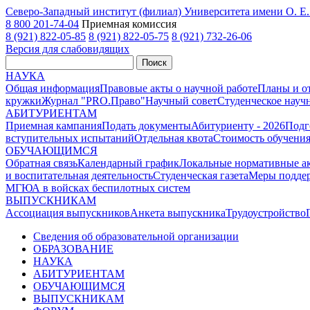
Северо-Западный институт (филиал) Университета имени О. 
8 800 201-74-04
Приемная комиссия
8 (921) 822-05-85
8 (921) 822-05-75
8 (921) 732-26-06
Версия для слабовидящих
Поиск
НАУКА
Общая информация
Правовые акты о научной работе
Планы и о
кружки
Журнал "PRO.Право"
Научный совет
Студенческое науч
АБИТУРИЕНТАМ
Приемная кампания
Подать документы
Абитуриенту - 2026
Подг
вступительных испытаний
Отдельная квота
Стоимость обучени
ОБУЧАЮЩИМСЯ
Обратная связь
Календарный график
Локальные нормативные а
и воспитательная деятельность
Студенческая газета
Меры поддер
МГЮА в войсках беспилотных систем
ВЫПУСКНИКАМ
Ассоциация выпускников
Анкета выпускника
Трудоустройство
Сведения об образовательной организации
ОБРАЗОВАНИЕ
НАУКА
АБИТУРИЕНТАМ
ОБУЧАЮЩИМСЯ
ВЫПУСКНИКАМ