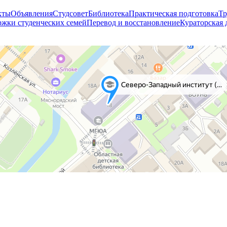
кты
Объявления
Студсовет
Библиотека
Практическая подготовка
Тр
жки студенческих семей
Перевод и восстановление
Кураторская 