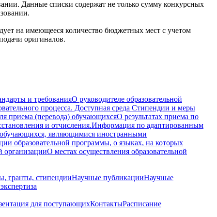
овании. Данные списки содержат не только сумму конкурсных
азовании.
ндует на имеющееся количество бюджетных мест с учетом
подачи оригиналов.
андарты и требования
О руководителе образовательной
овательного процесса. Доступная среда
Стипендии и меры
ля приема (перевода) обучающихся
О результатах приема по
осстановления и отчисления.
Информация по адаптированным
 обучающихся, являющимися иностранными
ции образовательной программы, о языках, на которых
й организации
О местах осуществления образовательной
ы, гранты, стипендии
Научные публикации
Научные
 экспертиза
зентация для поступающих
Контакты
Расписание