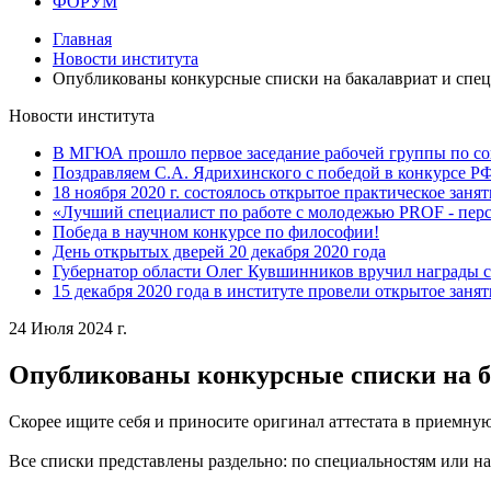
ФОРУМ
Главная
Новости института
Опубликованы конкурсные списки на бакалавриат и спец
Новости института
В МГЮА прошло первое заседание рабочей группы по со
Поздравляем С.А. Ядрихинского с победой в конкурсе 
18 ноября 2020 г. состоялось открытое практическое заня
«Лучший специалист по работе с молодежью PROF - пер
Победа в научном конкурсе по философии!
День открытых дверей 20 декабря 2020 года
Губернатор области Олег Кувшинников вручил награды 
15 декабря 2020 года в институте провели открытое заня
24 Июля 2024 г.
Опубликованы конкурсные списки на б
Скорее ищите себя и приносите оригинал аттестата в приемн
Все списки представлены раздельно: по специальностям или н