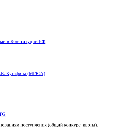
ями в Конституции РФ
О.Е. Кутафина (МГЮА)
YTG
снованиям поступления (общий конкурс, квоты).