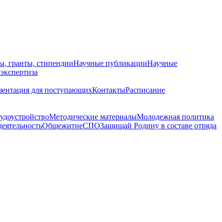
ы, гранты, стипендии
Научные публикации
Научные
 экспертиза
зентация для поступающих
Контакты
Расписание
удоустройство
Методические материалы
Молодежная политика
деятельность
Общежитие
СПО
Защищай Родину в составе отряда