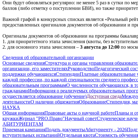
Они будут обновляться регулярно: не менее 5 раз в сутки по 
баллов (либо отметку о поступлении БВИ), но также приоритет
Важной графой в конкурсных списках является «Реальный рейт
предоставленных оригиналов документов об образовании и при
Оригиналы документов об образовании на программы бакалавр
1. для приоритетного этапа зачисления (квоты, без вступител
2. для основного этапа зачисления –
3 августа до 12:00
по моск
Сведения об образовательной организации
Основные сведения
Структура и органы управления образоват
организации, его заместителях
Руководство
Педагогический сос
поддержки обучающихся
Стипендии
Платные образовательные 
каждой профессии, по каждой специальности среднего профес
образовательным программам
О численности обучающихся, в 
гражданами
Информация о реализуемых образовательных прог
осуществляется образование (обучение)
Доступная среда
Междун
деятельности
О наличии общежития
Образование
Стипендия, ма
НАУКА
Общая информация
Правовые акты о научной работе
Планы и о
кружки
Журнал "PRO.Право"
Научный совет
Студенческое науч
АБИТУРИЕНТАМ
Приемная кампания
Подать документы
Абитуриенту - 2026
Подг
вступительных испытаний
Отдельная квота
Стоимость обучени