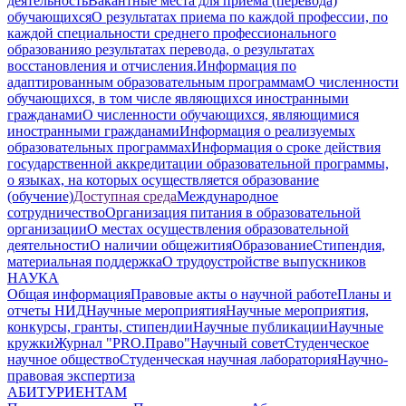
деятельность
Вакантные места для приема (перевода)
обучающихся
О результатах приема по каждой профессии, по
каждой специальности среднего профессионального
образования
о результатах перевода, о результатах
восстановления и отчисления.
Информация по
адаптированным образовательным программам
О численности
обучающихся, в том числе являющихся иностранными
гражданами
О численности обучающихся, являющимися
иностранными гражданами
Информация о реализуемых
образовательных программах
Информация о сроке действия
государственной аккредитации образовательной программы,
о языках, на которых осуществляется образование
(обучение)
Доступная среда
Международное
сотрудничество
Организация питания в образовательной
организации
О местах осуществления образовательной
деятельности
О наличии общежития
Образование
Стипендия,
материальная поддержка
О трудоустройстве выпускников
НАУКА
Общая информация
Правовые акты о научной работе
Планы и
отчеты НИД
Научные мероприятия
Научные мероприятия,
конкурсы, гранты, стипендии
Научные публикации
Научные
кружки
Журнал "PRO.Право"
Научный совет
Студенческое
научное общество
Студенческая научная лаборатория
Научно-
правовая экспертиза
АБИТУРИЕНТАМ