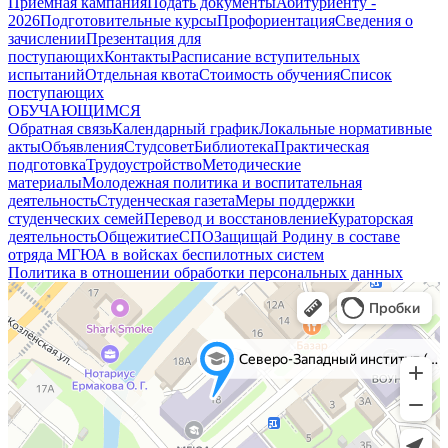
Приемная кампания
Подать документы
Абитуриенту -
2026
Подготовительные курсы
Профориентация
Сведения о
зачислении
Презентация для
поступающих
Контакты
Расписание вступительных
испытаний
Отдельная квота
Стоимость обучения
Cписок
поступающих
ОБУЧАЮЩИМСЯ
Обратная связь
Календарный график
Локальные нормативные
акты
Объявления
Студсовет
Библиотека
Практическая
подготовка
Трудоустройство
Методические
материалы
Молодежная политика и воспитательная
деятельность
Студенческая газета
Меры поддержки
студенческих семей
Перевод и восстановление
Кураторская
деятельность
Общежитие
СПО
Защищай Родину в составе
отряда МГЮА в войсках беспилотных систем
Политика в отношении обработки персональных данных