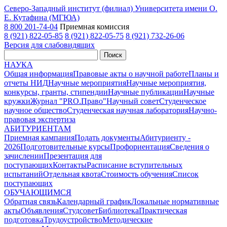
Северо-Западный институт (филиал) Университета имени О.
Е. Кутафина (МГЮА)
8 800 201-74-04
Приемная комиссия
8 (921) 822-05-85
8 (921) 822-05-75
8 (921) 732-26-06
Версия для слабовидящих
Поиск
НАУКА
Общая информация
Правовые акты о научной работе
Планы и
отчеты НИД
Научные мероприятия
Научные мероприятия,
конкурсы, гранты, стипендии
Научные публикации
Научные
кружки
Журнал "PRO.Право"
Научный совет
Студенческое
научное общество
Студенческая научная лаборатория
Научно-
правовая экспертиза
АБИТУРИЕНТАМ
Приемная кампания
Подать документы
Абитуриенту -
2026
Подготовительные курсы
Профориентация
Сведения о
зачислении
Презентация для
поступающих
Контакты
Расписание вступительных
испытаний
Отдельная квота
Стоимость обучения
Cписок
поступающих
ОБУЧАЮЩИМСЯ
Обратная связь
Календарный график
Локальные нормативные
акты
Объявления
Студсовет
Библиотека
Практическая
подготовка
Трудоустройство
Методические