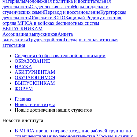
материалы
Молодежная политика и воспитательная
деятельность
Студенческая газета
Меры поддержки
студенческих семей
Перевод и восстановление
Кураторская
деятельность
Общежитие
СПО
Защищай Родину в составе
отряда МГЮА в войсках беспилотных систем
ВЫПУСКНИКАМ
Ассоциация выпускников
Анкета
выпускника
Трудоустройство
Государственная итоговая
аттестация
Сведения об образовательной организации
ОБРАЗОВАНИЕ
НАУКА
АБИТУРИЕНТАМ
ОБУЧАЮЩИМСЯ
ВЫПУСКНИКАМ
ФОРУМ
Главная
Новости института
Новые достижения наших студентов
Новости института
В МГЮА прошло первое заседание рабочей группы по
совершенствованию законодательства Москвы в связи с