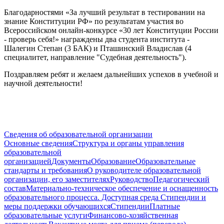
Благодарностями «За лучший результат в тестировании на
знание Конституции РФ» по результатам участия во
Всероссийском онлайн-конкурсе «30 лет Конституции России
- проверь себя!» награждены два студента института -
Шалегин Степан (3 БАК) и Пташинский Владислав (4
специалитет, направление "Судебная деятельность").
Поздравляем ребят и желаем дальнейших успехов в учебной и
научной деятельности!
Сведения об образовательной организации
Основные сведения
Структура и органы управления
образовательной
организацией
Документы
Образование
Образовательные
стандарты и требования
О руководителе образовательной
организации, его заместителях
Руководство
Педагогический
состав
Материально-техническое обеспечение и оснащенность
образовательного процесса. Доступная среда
Стипендии и
меры поддержки обучающихся
Стипендии
Платные
образовательные услуги
Финансово-хозяйственная