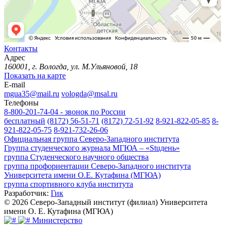
Контакты
Адрес
160001, г. Вологда, ул. М.Ульяновой, 18
Показать на карте
E-mail
mgua35@mail.ru
vologda@msal.ru
Телефоны
8-800-201-74-04 - звонок по России
бесплатный
(8172) 56-51-71
(8172) 72-51-92
8-921-822-05-85
8-
921-822-05-75
8-921-732-26-06
Официальная группа Северо-Западного института
Группа студенческого журнала МГЮА – «Stuдень»
группа Студенческого научного общества
группа профориентации Северо-Западного института
Университета имени О.Е. Кутафина (МГЮА)
группа спортивного клуба института
Разработчик:
Гик
© 2026 Северо-Западный институт (филиал) Университета
имени О. Е. Кутафина (МГЮА)
Министерство