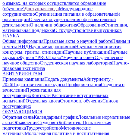
о языках, на которых осуществляется образование
(обучение)
Доступная среда
Международное
сотрудничество
Организация питания в образовательной
организации
О местах осуществления образовательной
деятельности
О наличии общежития
Образование
Стипендия,
материальная поддержка
О трудоустройстве выпускников
НАУКА
Общая информация
Правовые акты о научной работе
Планы и
отчеты НИД
Научные мероприятия
Научные мероприятия,
конкурсы, гранты, стипендии
Научные публикации
Научные
кружки
Журнал "PRO.Право"
Научный совет
Студенческое
научное общество
Студенческая научная лаборатория
Научно-
правовая экспертиза
АБИТУРИЕНТАМ
Приемная кампания
Подать документы
Абитуриенту -
2026
Подготовительные курсы
Профориентация
Сведения о
зачислении
Презентация для
поступающих
Контакты
Расписание вступительных
испытаний
Отдельная квота
Стоимость обучения
Cписок
поступающих
ОБУЧАЮЩИМСЯ
Обратная связь
Календарный график
Локальные нормативные
акты
Объявления
Студсовет
Библиотека
Практическая
подготовка
Трудоустройство
Методические
материалы
Молодежная политика и воспитательная