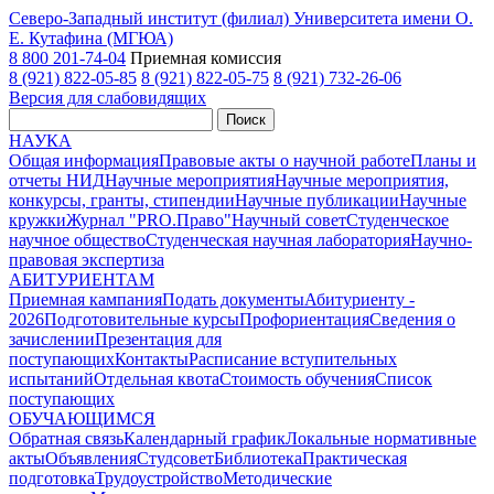
Северо-Западный институт (филиал) Университета имени О.
Е. Кутафина (МГЮА)
8 800 201-74-04
Приемная комиссия
8 (921) 822-05-85
8 (921) 822-05-75
8 (921) 732-26-06
Версия для слабовидящих
Поиск
НАУКА
Общая информация
Правовые акты о научной работе
Планы и
отчеты НИД
Научные мероприятия
Научные мероприятия,
конкурсы, гранты, стипендии
Научные публикации
Научные
кружки
Журнал "PRO.Право"
Научный совет
Студенческое
научное общество
Студенческая научная лаборатория
Научно-
правовая экспертиза
АБИТУРИЕНТАМ
Приемная кампания
Подать документы
Абитуриенту -
2026
Подготовительные курсы
Профориентация
Сведения о
зачислении
Презентация для
поступающих
Контакты
Расписание вступительных
испытаний
Отдельная квота
Стоимость обучения
Cписок
поступающих
ОБУЧАЮЩИМСЯ
Обратная связь
Календарный график
Локальные нормативные
акты
Объявления
Студсовет
Библиотека
Практическая
подготовка
Трудоустройство
Методические