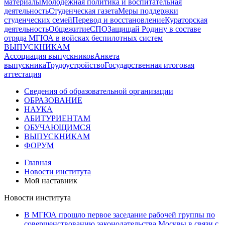
материалы
Молодежная политика и воспитательная
деятельность
Студенческая газета
Меры поддержки
студенческих семей
Перевод и восстановление
Кураторская
деятельность
Общежитие
СПО
Защищай Родину в составе
отряда МГЮА в войсках беспилотных систем
ВЫПУСКНИКАМ
Ассоциация выпускников
Анкета
выпускника
Трудоустройство
Государственная итоговая
аттестация
Сведения об образовательной организации
ОБРАЗОВАНИЕ
НАУКА
АБИТУРИЕНТАМ
ОБУЧАЮЩИМСЯ
ВЫПУСКНИКАМ
ФОРУМ
Главная
Новости института
Мой наставник
Новости института
В МГЮА прошло первое заседание рабочей группы по
совершенствованию законодательства Москвы в связи с