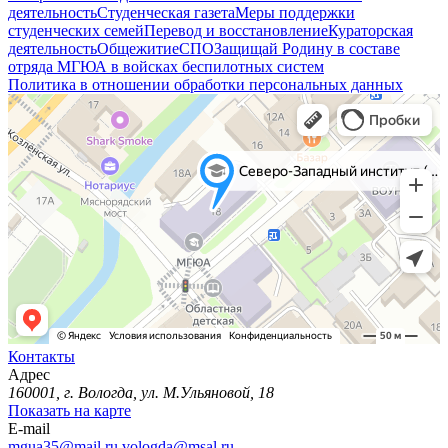
деятельность
Студенческая газета
Меры поддержки
студенческих семей
Перевод и восстановление
Кураторская
деятельность
Общежитие
СПО
Защищай Родину в составе
отряда МГЮА в войсках беспилотных систем
Политика в отношении обработки персональных данных
Контакты
Адрес
160001, г. Вологда, ул. М.Ульяновой, 18
Показать на карте
E-mail
mgua35@mail.ru
vologda@msal.ru