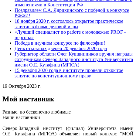
изменениями в Конституции РФ
Поздравляем С.А. Ядрихинского с победой в конкурсе
РФФИ!
18 ноября 2020 г. состоялось открытое практическое
занятие в форме деловой игры
«Лучший специалист по работе с молодежью PROF -
персона»
Победа в научном конкурсе по философии!
День открытых дверей 20 декабря 2020 года
Губернатор области Олег Кувшинников вручил награды
сотрудникам Северо-Западного института Университета
имени О.Е. Кутафина (МГЮА)
15 декабря 2020 года в институте провели открытое
занятие по конституционному праву
19 Октября 2023 г.
Мой наставник
Разные, но бесконечно любимые
Наши наставники
Северо-Западный институт (филиал) Университета имени
О.Е. Кутафина (МГЮА) объявляет новый конкурс "МОЙ