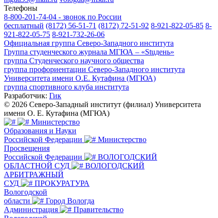
Телефоны
8-800-201-74-04 - звонок по России
бесплатный
(8172) 56-51-71
(8172) 72-51-92
8-921-822-05-85
8-
921-822-05-75
8-921-732-26-06
Официальная группа Северо-Западного института
Группа студенческого журнала МГЮА – «Stuдень»
группа Студенческого научного общества
группа профориентации Северо-Западного института
Университета имени О.Е. Кутафина (МГЮА)
группа спортивного клуба института
Разработчик:
Гик
© 2026 Северо-Западный институт (филиал) Университета
имени О. Е. Кутафина (МГЮА)
Министерство
Образования и Науки
Российской Федерации
Министерство
Просвещения
Российской Федерации
ВОЛОГОДСКИЙ
ОБЛАСТНОЙ СУД
ВОЛОГОДСКИЙ
АРБИТРАЖНЫЙ
СУД
ПРОКУРАТУРА
Вологодской
области
Город Вологда
Администрация
Правительство