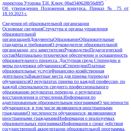
Об утверждении Положения конкурса. Приказ № 75 от
18.10.2023 г.
Сведения об образовательной организации
Основные сведения
Структура и органы управления
образовательной
организацией
Документы
Образование
Образовательные
стандарты и требования
О руководителе образовательной
организации, его заместителях
Руководство
Педагогический
состав
Материально-техническое обеспечение и оснащенность
образовательного процесса. Доступная среда
Стипендии и
меры поддержки обучающихся
Стипендии
Платные
образовательные услуги
Финансово-хозяйственная
деятельность
Вакантные места для приема (перевода)
обучающихся
О результатах приема по каждой профессии, по
каждой специальности среднего профессионального
образования
о результатах перевода, о результатах
восстановления и отчисления.
Информация по
адаптированным образовательным программам
О численности
обучающихся, в том числе являющихся иностранными
гражданами
О численности обучающихся, являющимися
иностранными гражданами
Информация о реализуемых
образовательных программах
Информация о сроке действия
государственной аккредитации образовательной программы,