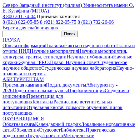
Северо-Западный институт (филиал) Университета имени О.
Е. Кутафина (МГЮА)
8 800 201-74-04
Приемная комиссия
8 (921) 822-05-85
8 (921) 822-05-75
8 (921) 732-26-06
Версия для слабовидящих
Поиск
НАУКА
Общая информация
Правовые акты о научной работе
Планы и
отчеты НИД
Научные мероприятия
Научные мероприятия,
конкурсы, гранты, стипендии
Научные публикации
Научные
кружки
Журнал "PRO.Право"
Научный совет
Студенческое
научное общество
Студенческая научная лаборатория
Научно-
правовая экспертиза
АБИТУРИЕНТАМ
Приемная кампания
Подать документы
Абитуриенту -
2026
Подготовительные курсы
Профориентация
Сведения о
зачислении
Презентация для
поступающих
Контакты
Расписание вступительных
испытаний
Отдельная квота
Стоимость обучения
Cписок
поступающих
ОБУЧАЮЩИМСЯ
Обратная связь
Календарный график
Локальные нормативные
акты
Объявления
Студсовет
Библиотека
Практическая
подготовка
Трудоустройство
Методические