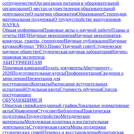
сотрудничество
Организация питания в образовательной
организации
О местах осуществления образовательной
деятельности
О наличии общежития
Образование
Стипендия,
материальная поддержка
О трудоустройстве выпускников
НАУКА
Общая информация
Правовые акты о научной работе
Планы и
отчеты НИД
Научные мероприятия
Научные мероприятия,
конкурсы, гранты, стипендии
Научные публикации
Научные
кружки
Журнал "PRO.Право"
Научный совет
Студенческое
научное общество
Студенческая научная лаборатория
Научно-
правовая экспертиза
АБИТУРИЕНТАМ
Приемная кампания
Подать документы
Абитуриенту -
2026
Подготовительные курсы
Профориентация
Сведения о
зачислении
Презентация для
поступающих
Контакты
Расписание вступительных
испытаний
Отдельная квота
Стоимость обучения
Cписок
поступающих
ОБУЧАЮЩИМСЯ
Обратная связь
Календарный график
Локальные нормативные
акты
Объявления
Студсовет
Библиотека
Практическая
подготовка
Трудоустройство
Методические
материалы
Молодежная политика и воспитательная
деятельность
Студенческая газета
Меры поддержки
студенческих семей
Перевод и восстановление
Кураторская