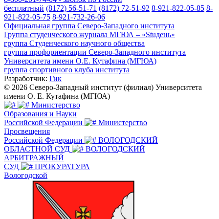
бесплатный
(8172) 56-51-71
(8172) 72-51-92
8-921-822-05-85
8-
921-822-05-75
8-921-732-26-06
Официальная группа Северо-Западного института
Группа студенческого журнала МГЮА – «Stuдень»
группа Студенческого научного общества
группа профориентации Северо-Западного института
Университета имени О.Е. Кутафина (МГЮА)
группа спортивного клуба института
Разработчик:
Гик
© 2026 Северо-Западный институт (филиал) Университета
имени О. Е. Кутафина (МГЮА)
Министерство
Образования и Науки
Российской Федерации
Министерство
Просвещения
Российской Федерации
ВОЛОГОДСКИЙ
ОБЛАСТНОЙ СУД
ВОЛОГОДСКИЙ
АРБИТРАЖНЫЙ
СУД
ПРОКУРАТУРА
Вологодской