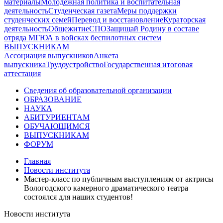
материалы
Молодежная политика и воспитательная
деятельность
Студенческая газета
Меры поддержки
студенческих семей
Перевод и восстановление
Кураторская
деятельность
Общежитие
СПО
Защищай Родину в составе
отряда МГЮА в войсках беспилотных систем
ВЫПУСКНИКАМ
Ассоциация выпускников
Анкета
выпускника
Трудоустройство
Государственная итоговая
аттестация
Сведения об образовательной организации
ОБРАЗОВАНИЕ
НАУКА
АБИТУРИЕНТАМ
ОБУЧАЮЩИМСЯ
ВЫПУСКНИКАМ
ФОРУМ
Главная
Новости института
Мастер-класс по публичным выступлениям от актрисы
Вологодского камерного драматического театра
состоялся для наших студентов!
Новости института