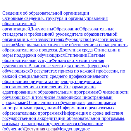
Сведения об образовательной организации
Основные сведения
Структура и органы управления
образовательной
организацией
Документы
Образование
Образовательные
стандарты и требования
О руководителе образовательной
организации, его заместителях
Руководство
Педагогический
состав
Материально-техническое обеспечение и оснащенность
образовательного процесса. Доступная среда
Стипендии и
меры поддержки обучающихся
Стипендии
Платные
образовательные услуги
Финансово-хозяйственная
деятельность
Вакантные места для приема (перевода)
обучающихся
О результатах приема по каждой профессии, по
каждой специальности среднего профессионального
образования
о результатах перевода, о результатах
восстановления и отчисления.
Информация по
адаптированным образовательным программам
О численности
обучающихся, в том числе являющихся иностранными
гражданами
О численности обучающихся, являющимися
иностранными гражданами
Информация о реализуемых
образовательных программах
Информация о сроке действия
государственной аккредитации образовательной программы,
о языках, на которых осуществляется образование
(обучение)
Доступная среда
Международное