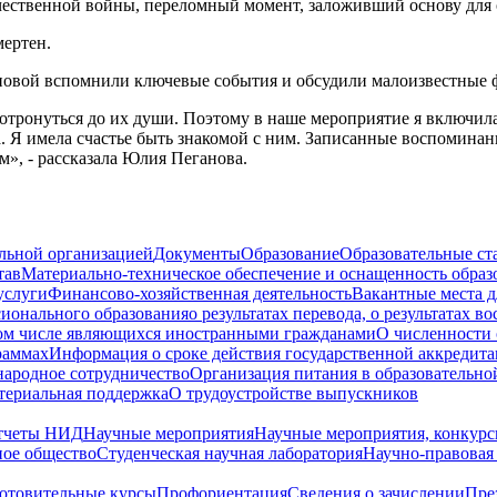
ственной войны, переломный момент, заложивший основу для о
мертен.
овой вспомнили ключевые события и обсудили малоизвестные ф
 дотронуться до их души. Поэтому в наше мероприятие я включил
 Я имела счастье быть знакомой с ним. Записанные воспоминан
», - рассказала Юлия Пеганова.
ельной организацией
Документы
Образование
Образовательные ст
тав
Материально-техническое обеспечение и оснащенность образ
услуги
Финансово-хозяйственная деятельность
Вакантные места д
сионального образования
о результатах перевода, о результатах в
том числе являющихся иностранными гражданами
О численности
раммах
Информация о сроке действия государственной аккредита
ародное сотрудничество
Организация питания в образовательно
териальная поддержка
О трудоустройстве выпускников
тчеты НИД
Научные мероприятия
Научные мероприятия, конкурс
ное общество
Студенческая научная лаборатория
Научно-правовая
отовительные курсы
Профориентация
Сведения о зачислении
Пре