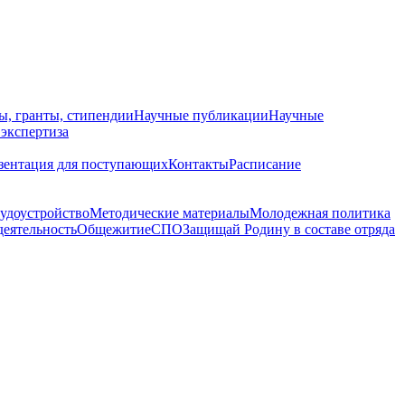
ы, гранты, стипендии
Научные публикации
Научные
 экспертиза
зентация для поступающих
Контакты
Расписание
удоустройство
Методические материалы
Молодежная политика
деятельность
Общежитие
СПО
Защищай Родину в составе отряда