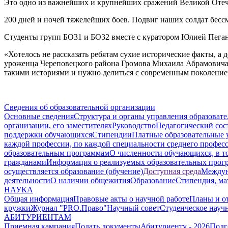
Это одно из важнейших и крупнейших сражений Великой Отече
200 дней и ночей тяжелейших боев. Подвиг наших солдат бесс
Студенты групп БО31 и БО32 вместе с куратором Юлией Пеган
«Хотелось не рассказать ребятам сухие исторические факты, а
уроженца Череповецкого района Громова Михаила Абрамовича.
такими историями и нужно делиться с современным поколением
Сведения об образовательной организации
Основные сведения
Структура и органы управления образоват
организации, его заместителях
Руководство
Педагогический сос
поддержки обучающихся
Стипендии
Платные образовательные 
каждой профессии, по каждой специальности среднего профес
образовательным программам
О численности обучающихся, в 
гражданами
Информация о реализуемых образовательных прог
осуществляется образование (обучение)
Доступная среда
Междун
деятельности
О наличии общежития
Образование
Стипендия, ма
НАУКА
Общая информация
Правовые акты о научной работе
Планы и о
кружки
Журнал "PRO.Право"
Научный совет
Студенческое науч
АБИТУРИЕНТАМ
Приемная кампания
Подать документы
Абитуриенту - 2026
Подг