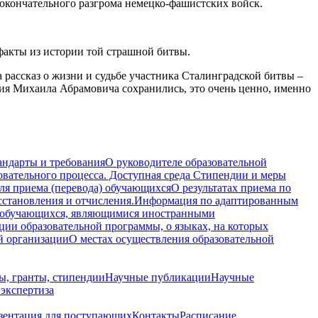
кончательного разгрома немецко-фашистских войск.
акты из истории той страшной битвы.
а рассказ о жизни и судьбе участника Сталинградской битвы –
ия Михаила Абрамовича сохранились, это очень ценно, именно
андарты и требования
О руководителе образовательной
овательного процесса. Доступная среда
Стипендии и меры
ля приема (перевода) обучающихся
О результатах приема по
осстановления и отчисления.
Информация по адаптированным
 обучающихся, являющимися иностранными
ции образовательной программы, о языках, на которых
й организации
О местах осуществления образовательной
ы, гранты, стипендии
Научные публикации
Научные
 экспертиза
зентация для поступающих
Контакты
Расписание