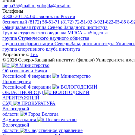
E-mail
mgua35@mail.ru
vologda@msal.ru
Телефоны
8-800-201-74-04 - звонок по России
бесплатный
(8172) 56-51-71
(8172) 72-51-92
8-921-822-05-85
8-9
Официальная группа Северо-Западного института
Группа студенческого журнала МГЮА – «Stuдень»
группа Студенческого научного общества
группа профориентации Северо-Западного института Универс
группа спортивного клуба института
Разработчик:
Гик
© 2026 Северо-Западный институт (филиал) Университета им
Министерство
Образования и Науки
Российской Федерации
Министерство
Просвещения
Российской Федерации
ВОЛОГОДСКИЙ
ОБЛАСТНОЙ СУД
ВОЛОГОДСКИЙ
АРБИТРАЖНЫЙ
СУД
ПРОКУРАТУРА
Вологодской
области
Город Вологда
Администрация
Правительство
Вологодской
области
Следственное управление