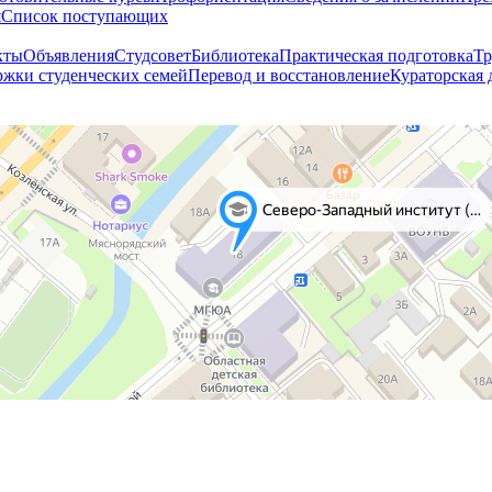
я
Cписок поступающих
кты
Объявления
Студсовет
Библиотека
Практическая подготовка
Тр
жки студенческих семей
Перевод и восстановление
Кураторская 