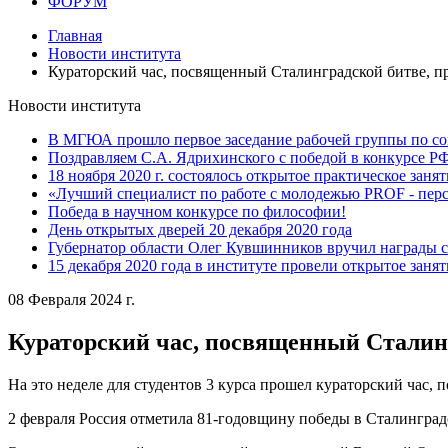
ФОРУМ
Главная
Новости института
Кураторский час, посвященный Сталинградской битве, пр
Новости института
В МГЮА прошло первое заседание рабочей группы по со
Поздравляем С.А. Ядрихинского с победой в конкурсе 
18 ноября 2020 г. состоялось открытое практическое заня
«Лучший специалист по работе с молодежью PROF - пер
Победа в научном конкурсе по философии!
День открытых дверей 20 декабря 2020 года
Губернатор области Олег Кувшинников вручил награды 
15 декабря 2020 года в институте провели открытое заня
08 Февраля 2024 г.
Кураторский час, посвященный Сталинг
На это неделе для студентов 3 курса прошел кураторский час,
2 февраля Россия отметила 81-годовщину победы в Сталинград