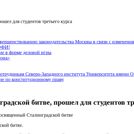
ошел для студентов третьего курса
вершенствованию законодательства Москвы в связи с изменени
РФФИ!
тие в форме деловой игры
сона»
сотрудникам Северо-Западного института Университета имени 
тие по конституционному праву
радской битве, прошел для студентов тр
 посвященный Сталинградской битве
ской битве.