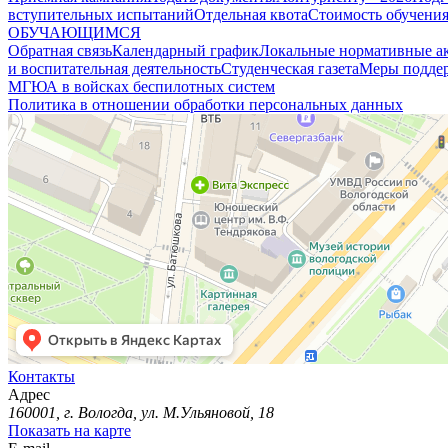
вступительных испытаний
Отдельная квота
Стоимость обучени
ОБУЧАЮЩИМСЯ
Обратная связь
Календарный график
Локальные нормативные а
и воспитательная деятельность
Студенческая газета
Меры поддер
МГЮА в войсках беспилотных систем
Политика в отношении обработки персональных данных
Контакты
Адрес
160001, г. Вологда, ул. М.Ульяновой, 18
Показать на карте