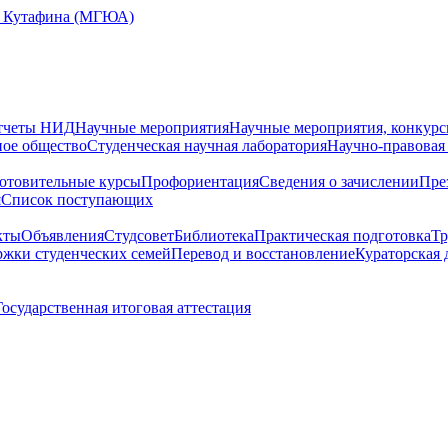
Е. Кутафина (МГЮА)
тчеты НИД
Научные мероприятия
Научные мероприятия, конкурс
ное общество
Студенческая научная лаборатория
Научно-правовая
отовительные курсы
Профориентация
Сведения о зачислении
Пре
я
Cписок поступающих
кты
Объявления
Студсовет
Библиотека
Практическая подготовка
Тр
жки студенческих семей
Перевод и восстановление
Кураторская 
Государственная итоговая аттестация