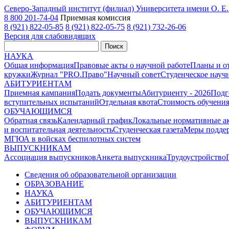
Северо-Западный институт (филиал) Университета имени О. 
8 800 201-74-04
Приемная комиссия
8 (921) 822-05-85
8 (921) 822-05-75
8 (921) 732-26-06
Версия для слабовидящих
Поиск
НАУКА
Общая информация
Правовые акты о научной работе
Планы и о
кружки
Журнал "PRO.Право"
Научный совет
Студенческое науч
АБИТУРИЕНТАМ
Приемная кампания
Подать документы
Абитуриенту - 2026
Подг
вступительных испытаний
Отдельная квота
Стоимость обучени
ОБУЧАЮЩИМСЯ
Обратная связь
Календарный график
Локальные нормативные а
и воспитательная деятельность
Студенческая газета
Меры поддер
МГЮА в войсках беспилотных систем
ВЫПУСКНИКАМ
Ассоциация выпускников
Анкета выпускника
Трудоустройство
Сведения об образовательной организации
ОБРАЗОВАНИЕ
НАУКА
АБИТУРИЕНТАМ
ОБУЧАЮЩИМСЯ
ВЫПУСКНИКАМ