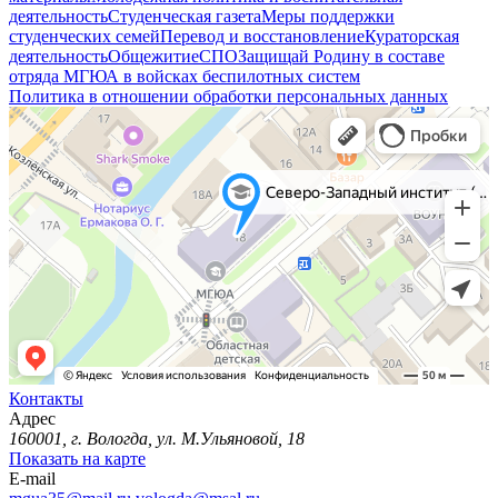
деятельность
Студенческая газета
Меры поддержки
студенческих семей
Перевод и восстановление
Кураторская
деятельность
Общежитие
СПО
Защищай Родину в составе
отряда МГЮА в войсках беспилотных систем
Политика в отношении обработки персональных данных
Контакты
Адрес
160001, г. Вологда, ул. М.Ульяновой, 18
Показать на карте
E-mail