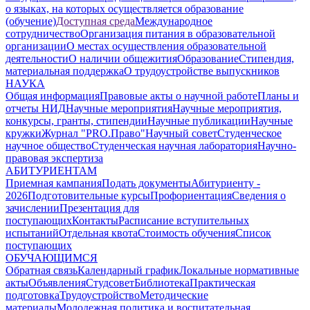
о языках, на которых осуществляется образование
(обучение)
Доступная среда
Международное
сотрудничество
Организация питания в образовательной
организации
О местах осуществления образовательной
деятельности
О наличии общежития
Образование
Стипендия,
материальная поддержка
О трудоустройстве выпускников
НАУКА
Общая информация
Правовые акты о научной работе
Планы и
отчеты НИД
Научные мероприятия
Научные мероприятия,
конкурсы, гранты, стипендии
Научные публикации
Научные
кружки
Журнал "PRO.Право"
Научный совет
Студенческое
научное общество
Студенческая научная лаборатория
Научно-
правовая экспертиза
АБИТУРИЕНТАМ
Приемная кампания
Подать документы
Абитуриенту -
2026
Подготовительные курсы
Профориентация
Сведения о
зачислении
Презентация для
поступающих
Контакты
Расписание вступительных
испытаний
Отдельная квота
Стоимость обучения
Cписок
поступающих
ОБУЧАЮЩИМСЯ
Обратная связь
Календарный график
Локальные нормативные
акты
Объявления
Студсовет
Библиотека
Практическая
подготовка
Трудоустройство
Методические
материалы
Молодежная политика и воспитательная