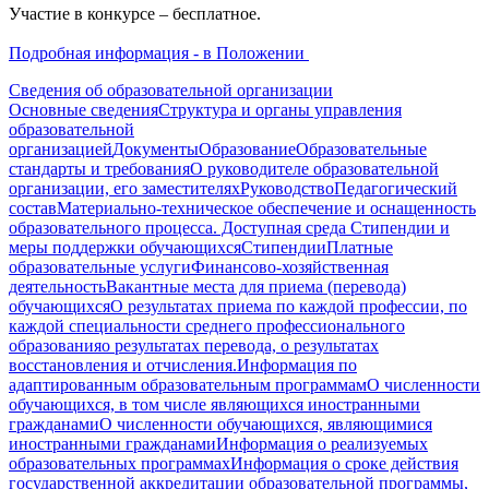
Участие в конкурсе – бесплатное.
Подробная информация - в Положении
Сведения об образовательной организации
Основные сведения
Структура и органы управления
образовательной
организацией
Документы
Образование
Образовательные
стандарты и требования
О руководителе образовательной
организации, его заместителях
Руководство
Педагогический
состав
Материально-техническое обеспечение и оснащенность
образовательного процесса. Доступная среда
Стипендии и
меры поддержки обучающихся
Стипендии
Платные
образовательные услуги
Финансово-хозяйственная
деятельность
Вакантные места для приема (перевода)
обучающихся
О результатах приема по каждой профессии, по
каждой специальности среднего профессионального
образования
о результатах перевода, о результатах
восстановления и отчисления.
Информация по
адаптированным образовательным программам
О численности
обучающихся, в том числе являющихся иностранными
гражданами
О численности обучающихся, являющимися
иностранными гражданами
Информация о реализуемых
образовательных программах
Информация о сроке действия
государственной аккредитации образовательной программы,