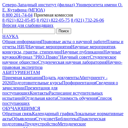
Северо-Западный институт (филиал) Университета имени О.
Е. Кутафина (МГЮА)
8 800 201-74-04
Приемная комиссия
8 (921) 822-05-85
8 (921) 822-05-75
8 (921) 732-26-06
Версия для слабовидящих
Поиск
НАУКА
Общая информация
Правовые акты о научной работе
Планы и
отчеты НИД
Научные мероприятия
Научные мероприятия,
конкурсы, гранты, стипендии
Научные публикации
Научные
кружки
Журнал "PRO.Право"
Научный совет
Студенческое
научное общество
Студенческая научная лаборатория
Научно-
правовая экспертиза
АБИТУРИЕНТАМ
Приемная кампания
Подать документы
Абитуриенту -
2026
Подготовительные курсы
Профориентация
Сведения о
зачислении
Презентация для
поступающих
Контакты
Расписание вступительных
испытаний
Отдельная квота
Стоимость обучения
Cписок
поступающих
ОБУЧАЮЩИМСЯ
Обратная связь
Календарный график
Локальные нормативные
акты
Объявления
Студсовет
Библиотека
Практическая
подготовка
Трудоустройство
Методические