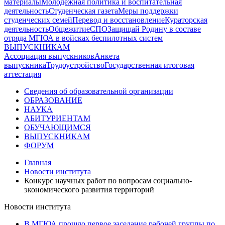
материалы
Молодежная политика и воспитательная
деятельность
Студенческая газета
Меры поддержки
студенческих семей
Перевод и восстановление
Кураторская
деятельность
Общежитие
СПО
Защищай Родину в составе
отряда МГЮА в войсках беспилотных систем
ВЫПУСКНИКАМ
Ассоциация выпускников
Анкета
выпускника
Трудоустройство
Государственная итоговая
аттестация
Сведения об образовательной организации
ОБРАЗОВАНИЕ
НАУКА
АБИТУРИЕНТАМ
ОБУЧАЮЩИМСЯ
ВЫПУСКНИКАМ
ФОРУМ
Главная
Новости института
Конкурс научных работ по вопросам социально-
экономического развития территорий
Новости института
В МГЮА прошло первое заседание рабочей группы по