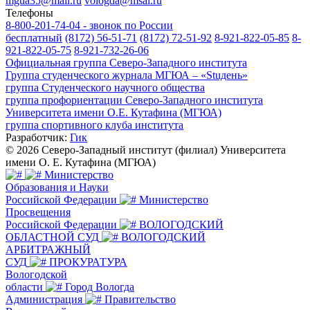
mgua35@mail.ru
vologda@msal.ru
Телефоны
8-800-201-74-04 - звонок по России
бесплатный
(8172) 56-51-71
(8172) 72-51-92
8-921-822-05-85
8-
921-822-05-75
8-921-732-26-06
Официальная группа Северо-Западного института
Группа студенческого журнала МГЮА – «Stuдень»
группа Студенческого научного общества
группа профориентации Северо-Западного института
Университета имени О.Е. Кутафина (МГЮА)
группа спортивного клуба института
Разработчик:
Гик
© 2026 Северо-Западный институт (филиал) Университета
имени О. Е. Кутафина (МГЮА)
Министерство
Образования и Науки
Российской Федерации
Министерство
Просвещения
Российской Федерации
ВОЛОГОДСКИЙ
ОБЛАСТНОЙ СУД
ВОЛОГОДСКИЙ
АРБИТРАЖНЫЙ
СУД
ПРОКУРАТУРА
Вологодской
области
Город Вологда
Администрация
Правительство