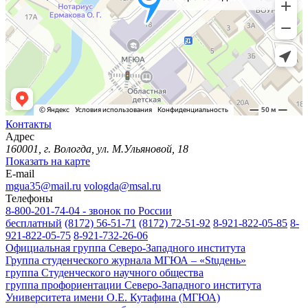
Контакты
Адрес
160001, г. Вологда, ул. М.Ульяновой, 18
Показать на карте
E-mail
mgua35@mail.ru
vologda@msal.ru
Телефоны
8-800-201-74-04 - звонок по России
бесплатный
(8172) 56-51-71
(8172) 72-51-92
8-921-822-05-85
8-
921-822-05-75
8-921-732-26-06
Официальная группа Северо-Западного института
Группа студенческого журнала МГЮА – «Stuдень»
группа Студенческого научного общества
группа профориентации Северо-Западного института
Университета имени О.Е. Кутафина (МГЮА)