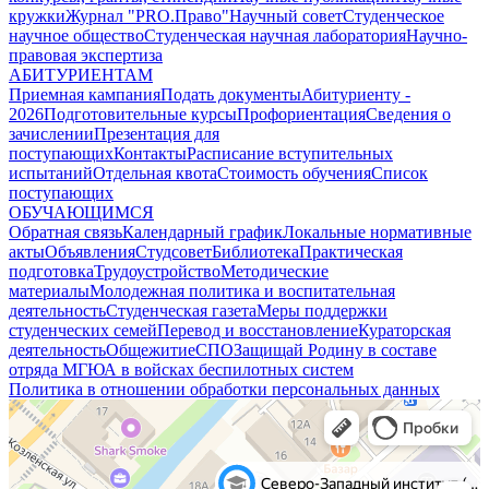
кружки
Журнал "PRO.Право"
Научный совет
Студенческое
научное общество
Студенческая научная лаборатория
Научно-
правовая экспертиза
АБИТУРИЕНТАМ
Приемная кампания
Подать документы
Абитуриенту -
2026
Подготовительные курсы
Профориентация
Сведения о
зачислении
Презентация для
поступающих
Контакты
Расписание вступительных
испытаний
Отдельная квота
Стоимость обучения
Cписок
поступающих
ОБУЧАЮЩИМСЯ
Обратная связь
Календарный график
Локальные нормативные
акты
Объявления
Студсовет
Библиотека
Практическая
подготовка
Трудоустройство
Методические
материалы
Молодежная политика и воспитательная
деятельность
Студенческая газета
Меры поддержки
студенческих семей
Перевод и восстановление
Кураторская
деятельность
Общежитие
СПО
Защищай Родину в составе
отряда МГЮА в войсках беспилотных систем
Политика в отношении обработки персональных данных