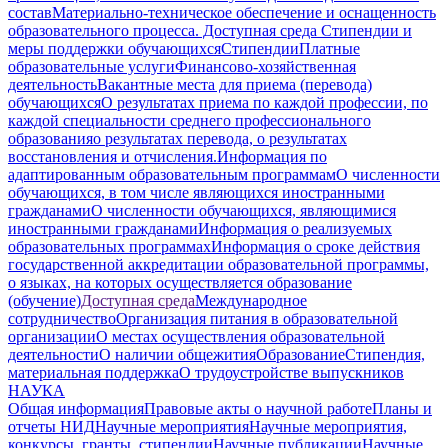
состав
Материально-техническое обеспечение и оснащенность
образовательного процесса. Доступная среда
Стипендии и
меры поддержки обучающихся
Стипендии
Платные
образовательные услуги
Финансово-хозяйственная
деятельность
Вакантные места для приема (перевода)
обучающихся
О результатах приема по каждой профессии, по
каждой специальности среднего профессионального
образования
о результатах перевода, о результатах
восстановления и отчисления.
Информация по
адаптированным образовательным программам
О численности
обучающихся, в том числе являющихся иностранными
гражданами
О численности обучающихся, являющимися
иностранными гражданами
Информация о реализуемых
образовательных программах
Информация о сроке действия
государственной аккредитации образовательной программы,
о языках, на которых осуществляется образование
(обучение)
Доступная среда
Международное
сотрудничество
Организация питания в образовательной
организации
О местах осуществления образовательной
деятельности
О наличии общежития
Образование
Стипендия,
материальная поддержка
О трудоустройстве выпускников
НАУКА
Общая информация
Правовые акты о научной работе
Планы и
отчеты НИД
Научные мероприятия
Научные мероприятия,
конкурсы, гранты, стипендии
Научные публикации
Научные