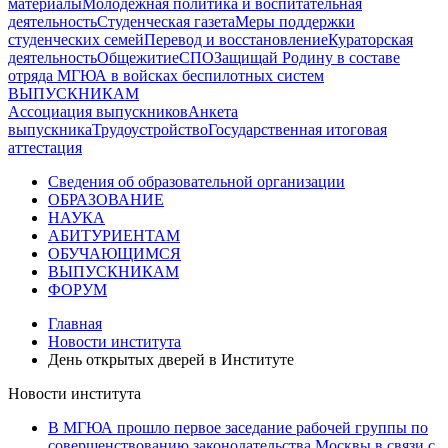
материалы
Молодежная политика и воспитательная
деятельность
Студенческая газета
Меры поддержки
студенческих семей
Перевод и восстановление
Кураторская
деятельность
Общежитие
СПО
Защищай Родину в составе
отряда МГЮА в войсках беспилотных систем
ВЫПУСКНИКАМ
Ассоциация выпускников
Анкета
выпускника
Трудоустройство
Государственная итоговая
аттестация
Сведения об образовательной организации
ОБРАЗОВАНИЕ
НАУКА
АБИТУРИЕНТАМ
ОБУЧАЮЩИМСЯ
ВЫПУСКНИКАМ
ФОРУМ
Главная
Новости института
День открытых дверей в Институте
Новости института
В МГЮА прошло первое заседание рабочей группы по
совершенствованию законодательства Москвы в связи с