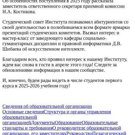
Об особенностях поступления в 2025 году рассказала
заместитель ответственного секретаря приемной комиссии
Н.А. Костикова.
Студенческий совет Института познакомил абитуриентов со
своей деятельностью в полюбившемся всем формате ярмарки
презентаций студенческих комитетов. Вызвал интерес и
мастер-класс от заведующего кафедры социально-
гуманитарных дисциплин и правовой информатики Д.В.
Шибаева об искусственном интеллекте.
Благодарим всех, кто проявил интерес к нашему Институту,
ждем вас снова в гости в апреле этого года! Следите за
обновлениями информации в нашем сообществе.
И, конечно, будем рады видеть в числе студентов первого
курса в 2025-2026 учебном году!
Сведения об образовательной организации
Основные сведения
Структура и органы управления
образовательной
организацией
Документы
Образование
Образовательные
стандарты и требования
О руководителе образовательной
организации, его заместителях
Руководство
Педагогический