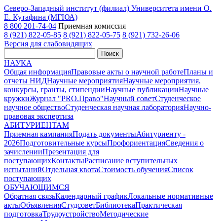
Северо-Западный институт (филиал) Университета имени О.
Е. Кутафина (МГЮА)
8 800 201-74-04
Приемная комиссия
8 (921) 822-05-85
8 (921) 822-05-75
8 (921) 732-26-06
Версия для слабовидящих
Поиск
НАУКА
Общая информация
Правовые акты о научной работе
Планы и
отчеты НИД
Научные мероприятия
Научные мероприятия,
конкурсы, гранты, стипендии
Научные публикации
Научные
кружки
Журнал "PRO.Право"
Научный совет
Студенческое
научное общество
Студенческая научная лаборатория
Научно-
правовая экспертиза
АБИТУРИЕНТАМ
Приемная кампания
Подать документы
Абитуриенту -
2026
Подготовительные курсы
Профориентация
Сведения о
зачислении
Презентация для
поступающих
Контакты
Расписание вступительных
испытаний
Отдельная квота
Стоимость обучения
Cписок
поступающих
ОБУЧАЮЩИМСЯ
Обратная связь
Календарный график
Локальные нормативные
акты
Объявления
Студсовет
Библиотека
Практическая
подготовка
Трудоустройство
Методические