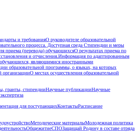
андарты и требования
О руководителе образовательной
овательного процесса. Доступная среда
Стипендии и меры
ля приема (перевода) обучающихся
О результатах приема по
осстановления и отчисления.
Информация по адаптированным
 обучающихся, являющимися иностранными
ции образовательной программы, о языках, на которых
й организации
О местах осуществления образовательной
ы, гранты, стипендии
Научные публикации
Научные
 экспертиза
зентация для поступающих
Контакты
Расписание
удоустройство
Методические материалы
Молодежная политика
деятельность
Общежитие
СПО
Защищай Родину в составе отряда