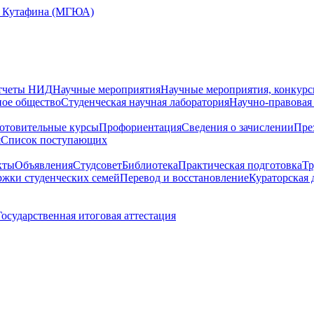
Е. Кутафина (МГЮА)
тчеты НИД
Научные мероприятия
Научные мероприятия, конкурс
ное общество
Студенческая научная лаборатория
Научно-правовая
отовительные курсы
Профориентация
Сведения о зачислении
Пре
я
Cписок поступающих
кты
Объявления
Студсовет
Библиотека
Практическая подготовка
Тр
жки студенческих семей
Перевод и восстановление
Кураторская 
Государственная итоговая аттестация