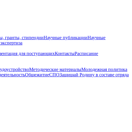
ы, гранты, стипендии
Научные публикации
Научные
 экспертиза
зентация для поступающих
Контакты
Расписание
удоустройство
Методические материалы
Молодежная политика
деятельность
Общежитие
СПО
Защищай Родину в составе отряда