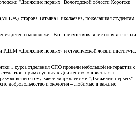
 молодежи "Движение первых" Вологодской области Коротеев
на (МГЮА) Уторова Татьяна Николаевна, пожелавшая студентам
ения детей и молодежи. Все присутствовавшие почувствовали
ти РДДМ «Движение первых» и студенческой жизни института,
ентки 1 курса отделения СПО провели небольшой интерактив с
ях студентов, примкнувших к Движению, о проектах и
оразмышляли о том, какое направление в "Движении первых"
ечено добровольчество и экология – любимые и важные