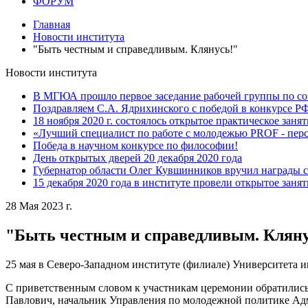
ФОРУМ
Главная
Новости института
"Быть честным и справедливым. Клянусь!"
Новости института
В МГЮА прошло первое заседание рабочей группы по со
Поздравляем С.А. Ядрихинского с победой в конкурсе 
18 ноября 2020 г. состоялось открытое практическое заня
«Лучший специалист по работе с молодежью PROF - пер
Победа в научном конкурсе по философии!
День открытых дверей 20 декабря 2020 года
Губернатор области Олег Кувшинников вручил награды 
15 декабря 2020 года в институте провели открытое заня
28 Мая 2023 г.
"Быть честным и справедливым. Кляну
25 мая в Северо-Западном институте (филиале) Университета
С приветственным словом к участникам церемонии обратилис
Павлович, начальник Управления по молодежной политике Ад