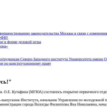
вершенствованию законодательства Москвы в связи с изменени
РФФИ!
тие в форме деловой игры
сона»
сотрудникам Северо-Западного института Университета имени 
тие по конституционному праву
сь!"
 им. О.Е. Кутафина (МГЮА) состоялось открытие первичного о
ь выпускник Института, начальник Управления по молодежной 
министрации города Вологды Филиппова Яна Николаевна, нача