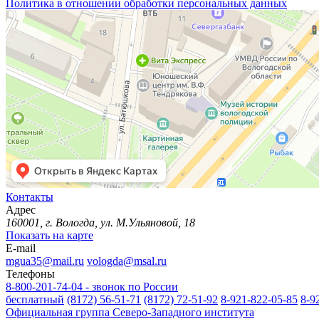
Политика в отношении обработки персональных данных
Контакты
Адрес
160001, г. Вологда, ул. М.Ульяновой, 18
Показать на карте
E-mail
mgua35@mail.ru
vologda@msal.ru
Телефоны
8-800-201-74-04 - звонок по России
бесплатный
(8172) 56-51-71
(8172) 72-51-92
8-921-822-05-85
8-9
Официальная группа Северо-Западного института