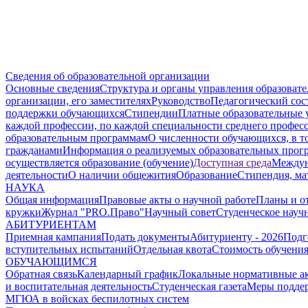
Сведения об образовательной организации
Основные сведения
Структура и органы управления образоват
организации, его заместителях
Руководство
Педагогический сос
поддержки обучающихся
Стипендии
Платные образовательные 
каждой профессии, по каждой специальности среднего профес
образовательным программам
О численности обучающихся, в 
гражданами
Информация о реализуемых образовательных прог
осуществляется образование (обучение)
Доступная среда
Междун
деятельности
О наличии общежития
Образование
Стипендия, ма
НАУКА
Общая информация
Правовые акты о научной работе
Планы и о
кружки
Журнал "PRO.Право"
Научный совет
Студенческое науч
АБИТУРИЕНТАМ
Приемная кампания
Подать документы
Абитуриенту - 2026
Подг
вступительных испытаний
Отдельная квота
Стоимость обучени
ОБУЧАЮЩИМСЯ
Обратная связь
Календарный график
Локальные нормативные а
и воспитательная деятельность
Студенческая газета
Меры поддер
МГЮА в войсках беспилотных систем