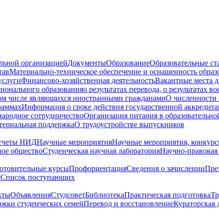
ельной организацией
Документы
Образование
Образовательные ст
тав
Материально-техническое обеспечение и оснащенность образ
услуги
Финансово-хозяйственная деятельность
Вакантные места д
сионального образования
о результатах перевода, о результатах в
том числе являющихся иностранными гражданами
О численности
раммах
Информация о сроке действия государственной аккредита
ародное сотрудничество
Организация питания в образовательно
териальная поддержка
О трудоустройстве выпускников
тчеты НИД
Научные мероприятия
Научные мероприятия, конкурс
ное общество
Студенческая научная лаборатория
Научно-правовая
отовительные курсы
Профориентация
Сведения о зачислении
Пре
я
Cписок поступающих
кты
Объявления
Студсовет
Библиотека
Практическая подготовка
Тр
жки студенческих семей
Перевод и восстановление
Кураторская 