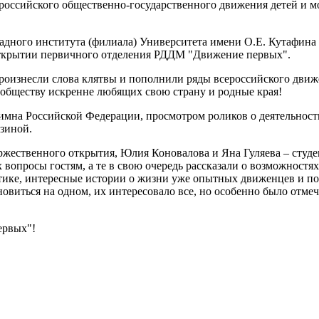
щероссийского общественно-государственного движения детей и
ападного института (филиала) Университета имени О.Е. Кутафи
открытии первичного отделения РДДМ "Движение первых".
роизнесли слова клятвы и пополнили ряды всероссийского движ
обществу искренне любящих свою страну и родные края!
имна Российской Федерации, просмотром роликов о деятельнос
зиной.
ржественного открытия, Юлия Коновалова и Яна Гуляева – студ
 вопросы гостям, а те в свою очередь рассказали о возможност
тике, интересные истории о жизни уже опытных движенцев и п
новиться на одном, их интересовало все, но особенно было отм
ервых"!