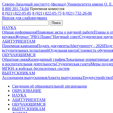
Северо-Западный институт (филиал) Университета имени О. 
8 800 201-74-04
Приемная комиссия
8 (921) 822-05-85
8 (921) 822-05-75
8 (921) 732-26-06
Версия для слабовидящих
Поиск
НАУКА
Общая информация
Правовые акты о научной работе
Планы и о
кружки
Журнал "PRO.Право"
Научный совет
Студенческое науч
АБИТУРИЕНТАМ
Приемная кампания
Подать документы
Абитуриенту - 2026
Подг
вступительных испытаний
Отдельная квота
Стоимость обучени
ОБУЧАЮЩИМСЯ
Обратная связь
Календарный график
Локальные нормативные а
и воспитательная деятельность
Студенческая газета
Меры поддер
МГЮА в войсках беспилотных систем
ВЫПУСКНИКАМ
Ассоциация выпускников
Анкета выпускника
Трудоустройство
Сведения об образовательной организации
ОБРАЗОВАНИЕ
НАУКА
АБИТУРИЕНТАМ
ОБУЧАЮЩИМСЯ
ВЫПУСКНИКАМ