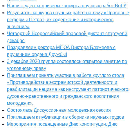
Наши студенты-призеры конкурса научных работ ВоГУ
Результаты конкурса научных работ на тему «Правовые
реформы Петра I, их содержание и историческое
значение»
Четвертый Всероссийский правовой диктант стартует 3
декабря
Поздравляем ректора МГЮА Виктора Блажеева с
вручением ордена Дружбы!
3 декабря 2020 группа состоялось открытое занятие по
уголовному праву
Приглашаем принять участие в работе круглого стола
«Противодействие экстремистской деятельности и
реабилитации нацизма как инструмент патриотического,
духовно-нравственного и гражданского воспитания
молодежи».
Состоялась Дискуссионная молодежная сессия
Приглашаем к публикации в сборнике научных трудов
Мероприятия посвященные Дню конституции, Дню