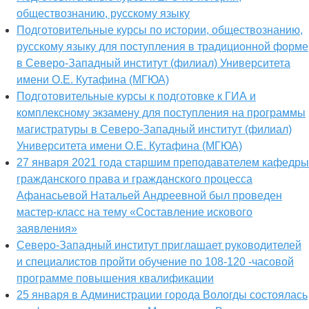
обществознанию, русскому языку
Подготовительные курсы по истории, обществознанию,
русскому языку для поступления в традиционной форме
в Северо-Западный институт (филиал) Университета
имени О.Е. Кутафина (МГЮА)
Подготовительные курсы к подготовке к ГИА и
комплексному экзамену для поступления на программы
магистратуры в Северо-Западный институт (филиал)
Университета имени О.Е. Кутафина (МГЮА)
27 января 2021 года старшим преподавателем кафедры
гражданского права и гражданского процесса
Афанасьевой Натальей Андреевной был проведен
мастер-класс на тему «Составление искового
заявления»
Северо-Западный институт приглашает руководителей
и специалистов пройти обучение по 108-120 -часовой
программе повышения квалификации
25 января в Администрации города Вологды состоялась