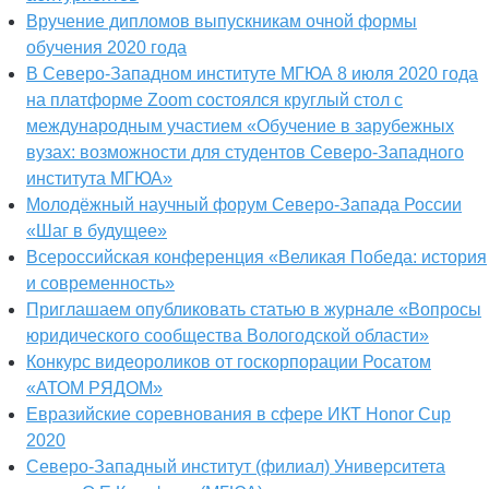
Вручение дипломов выпускникам очной формы
обучения 2020 года
В Северо-Западном институте МГЮА 8 июля 2020 года
на платформе Zoom состоялся круглый стол с
международным участием «Обучение в зарубежных
вузах: возможности для студентов Северо-Западного
института МГЮА»
Молодёжный научный форум Северо-Запада России
«Шаг в будущее»
Всероссийская конференция «Великая Победа: история
и современность»
Приглашаем опубликовать статью в журнале «Вопросы
юридического сообщества Вологодской области»
Конкурс видеороликов от госкорпорации Росатом
«АТОМ РЯДОМ»
Евразийские соревнования в сфере ИКТ Honor Cup
2020
Северо-Западный институт (филиал) Университета