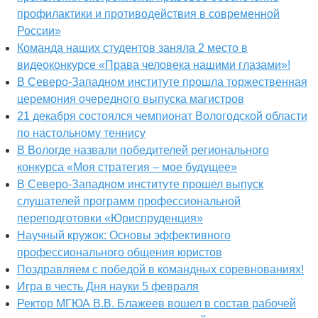
профилактики и противодействия в современной
России»
Команда наших студентов заняла 2 место в
видеоконкурсе «Права человека нашими глазами»!
В Северо-Западном институте прошла торжественная
церемония очередного выпуска магистров
21 декабря состоялся чемпионат Вологодской области
по настольному теннису
В Вологде назвали победителей регионального
конкурса «Моя стратегия – мое будущее»
В Северо-Западном институте прошел выпуск
слушателей программ профессиональной
переподготовки «Юриспруденция»
Научный кружок: Основы эффективного
профессионального общения юристов
Поздравляем с победой в командных соревнованиях!
Игра в честь Дня науки 5 февраля
Ректор МГЮА В.В. Блажеев вошел в состав рабочей