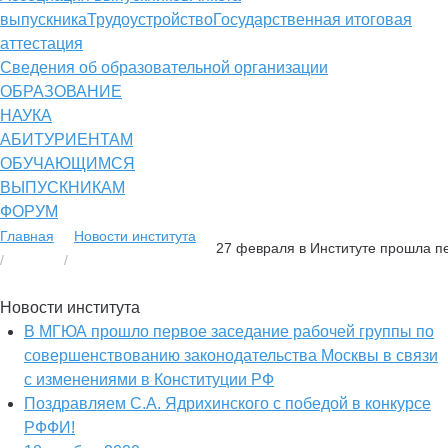
выпускника
Трудоустройство
Государственная итоговая
аттестация
Сведения об образовательной организации
ОБРАЗОВАНИЕ
НАУКА
АБИТУРИЕНТАМ
ОБУЧАЮЩИМСЯ
ВЫПУСКНИКАМ
ФОРУМ
Главная
Новости института
27 февраля в Институте прошла п
Новости института
В МГЮА прошло первое заседание рабочей группы по
совершенствованию законодательства Москвы в связи
с изменениями в Конституции РФ
Поздравляем С.А. Ядрихинского с победой в конкурсе
РФФИ!