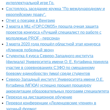
интеллектуальной игре Го.
Состоялось заседание кружка "По международному и
европейскому праву".
Отчет о поездке в Венгрию
3 марта в МЦ «ГОР.СОМ35» прошла очная защита
проектов конкурса «Лучший специалист по работе с
молодежью PROF - персона»
3 марта 2020 года прошёл областной этап конкурса
«Клинков победный звон»
Студентка 4 курса Северо-Западного института
(филиала) Университета имени О. Е. Кутафина приняла
участие в соревнованиях СЗФО по смешанному
боевому единоборству (мма) среди студентов
Северо-Западный институт Университета имени О.Е.
Кутафина (МГЮА) успешно прошел процедуру
аккредитации образовательных программ специалитета
Переход на дистационное обучение
Перевод конференции «Леденцовские чтения» в
заочный формат