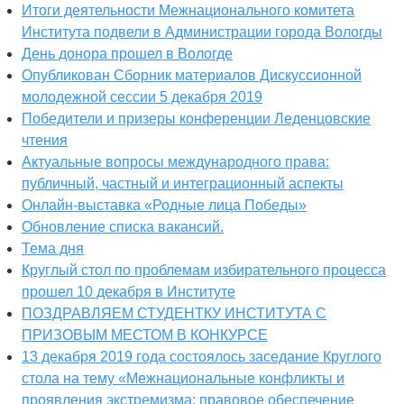
Итоги деятельности Межнационального комитета
Института подвели в Администрации города Вологды
День донора прошел в Вологде
Опубликован Сборник материалов Дискуссионной
молодежной сессии 5 декабря 2019
Победители и призеры конференции Леденцовские
чтения
Актуальные вопросы международного права:
публичный, частный и интеграционный аспекты
Онлайн-выставка «Родные лица Победы»
Обновление списка вакансий.
Тема дня
Круглый стол по проблемам избирательного процесса
прошел 10 декабря в Институте
ПОЗДРАВЛЯЕМ СТУДЕНТКУ ИНСТИТУТА С
ПРИЗОВЫМ МЕСТОМ В КОНКУРСЕ
13 декабря 2019 года состоялось заседание Круглого
стола на тему «Межнациональные конфликты и
проявления экстремизма: правовое обеспечение