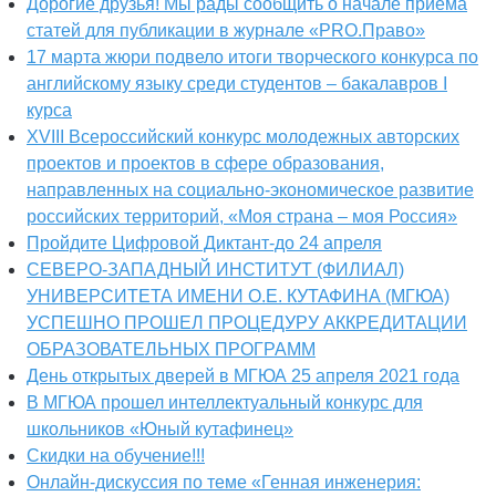
Дорогие друзья! Мы рады сообщить о начале приема
статей для публикации в журнале «PRO.Право»
17 марта жюри подвело итоги творческого конкурса по
английскому языку среди студентов – бакалавров I
курса
XVIII Всероссийский конкурс молодежных авторских
проектов и проектов в сфере образования,
направленных на социально-экономическое развитие
российских территорий, «Моя страна – моя Россия»
Пройдите Цифровой Диктант-до 24 апреля
СЕВЕРО-ЗАПАДНЫЙ ИНСТИТУТ (ФИЛИАЛ)
УНИВЕРСИТЕТА ИМЕНИ О.Е. КУТАФИНА (МГЮА)
УСПЕШНО ПРОШЕЛ ПРОЦЕДУРУ АККРЕДИТАЦИИ
ОБРАЗОВАТЕЛЬНЫХ ПРОГРАММ
День открытых дверей в МГЮА 25 апреля 2021 года
В МГЮА прошел интеллектуальный конкурс для
школьников «Юный кутафинец»
Скидки на обучение!!!
Онлайн-дискуссия по теме «Генная инженерия: