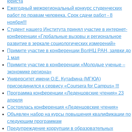
юриста
Ежегодный межрегиональный конкурс студенческих
работ по правам человека. Срок сдачи работ - 8
ноября!!!
Студент нашего Института принял участие в интернет-
конференции «Глобальные вызовы и региональное
развитие в зеркале социологических измерений»
Примите участие в конференции ВолНЦ РАН, заявки до
1 мая
Примите участие в конференции «Молодые ученые –
экономике региона»
Университет имени О.Е. Кутафина (МГЮА)
присоединился к сервису «Coursera for Campus» !!!
Программа конференции «Леденцовские чтения» 23
апреля
Состоялась конференция «Леденцовские чтения»
Объявлен набор на курсы повышения квалификации по
следующим программам
Предупреждение коррупции в образовательных