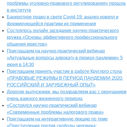
проблемы уголовно-правового регулирования» прошла
в институте
Банкротное право в свете Covid-19: анализ новелл и
формирующейся практики их применения
Состоялось онлайн заседание научно-практического
кружка «Основы эффективного профессионального
общения юристов»
Приглашаем на научно-практический вебинар
«Актуальные вопросы адвокату в период пандемии» 5
июня в 14:30
Приглашаем принять участие в работе Круглого стола
«ПРАВОВЫЕ РЕЖИМЫ В ПЕРИОД ПАНДЕМИИ 2020:
РОССИЙСКИЙ И ЗАРУБЕЖНЫЙ ОПЫТ»
Дорогие выпускники, мы поздравляем вас с окончанием
очень важного жизненного периода
«Состоялся научно-практический вебинар
«Современные проблемы налогового права»
Приглашаем на интерактивную лекцию по теме
«Преступления против свободы человека: