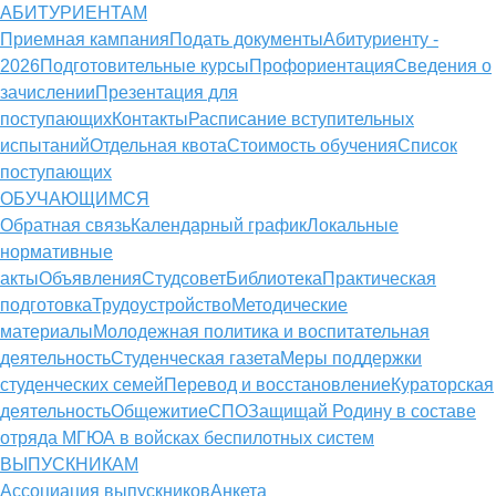
АБИТУРИЕНТАМ
Приемная кампания
Подать документы
Абитуриенту -
2026
Подготовительные курсы
Профориентация
Сведения о
зачислении
Презентация для
поступающих
Контакты
Расписание вступительных
испытаний
Отдельная квота
Стоимость обучения
Cписок
поступающих
ОБУЧАЮЩИМСЯ
Обратная связь
Календарный график
Локальные
нормативные
акты
Объявления
Студсовет
Библиотека
Практическая
подготовка
Трудоустройство
Методические
материалы
Молодежная политика и воспитательная
деятельность
Студенческая газета
Меры поддержки
студенческих семей
Перевод и восстановление
Кураторская
деятельность
Общежитие
СПО
Защищай Родину в составе
отряда МГЮА в войсках беспилотных систем
ВЫПУСКНИКАМ
Ассоциация выпускников
Анкета