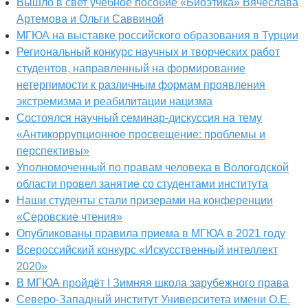
Вышло в свет учебное пособие «Биоэтика» Вячеслава
Артемова и Ольги Саввиной
МГЮА на выставке российского образования в Турции
Региональный конкурс научных и творческих работ
студентов, направленный на формирование
нетерпимости к различным формам проявления
экстремизма и реабилитации нацизма
Состоялся научный семинар-дискуссия на тему
«Антикоррупционное просвещение: проблемы и
перспективы»
Уполномоченный по правам человека в Вологодской
области провел занятие со студентами института
Наши студенты стали призерами на конференции
«Серовские чтения»
Опубликованы правила приема в МГЮА в 2021 году
Всероссийский конкурс «Искусственный интеллект
2020»
В МГЮА пройдёт I Зимняя школа зарубежного права
Северо-Западный институт Университета имени О.Е.