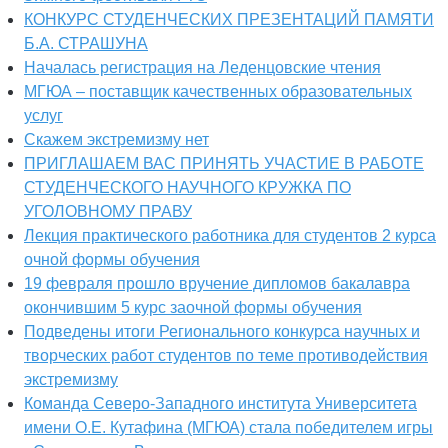
КОНКУРС СТУДЕНЧЕСКИХ ПРЕЗЕНТАЦИЙ ПАМЯТИ
Б.А. СТРАШУНА
Началась регистрация на Леденцовские чтения
МГЮА – поставщик качественных образовательных
услуг
Скажем экстремизму нет
ПРИГЛАШАЕМ ВАС ПРИНЯТЬ УЧАСТИЕ В РАБОТЕ
СТУДЕНЧЕСКОГО НАУЧНОГО КРУЖКА ПО
УГОЛОВНОМУ ПРАВУ
Лекция практического работника для студентов 2 курса
очной формы обучения
19 февраля прошло вручение дипломов бакалавра
окончившим 5 курс заочной формы обучения
Подведены итоги Регионального конкурса научных и
творческих работ студентов по теме противодействия
экстремизму
Команда Северо-Западного института Университета
имени О.Е. Кутафина (МГЮА) стала победителем игры