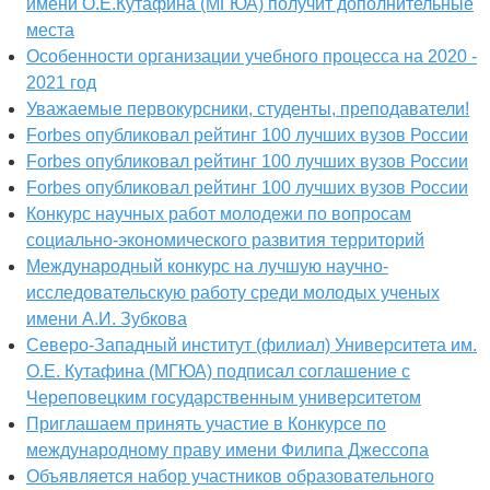
имени О.Е.Кутафина (МГЮА) получит дополнительные
места
Особенности организации учебного процесса на 2020 -
2021 год
Уважаемые первокурсники, студенты, преподаватели!
Forbes опубликовал рейтинг 100 лучших вузов России
Forbes опубликовал рейтинг 100 лучших вузов России
Forbes опубликовал рейтинг 100 лучших вузов России
Конкурс научных работ молодежи по вопросам
социально-экономического развития территорий
Международный конкурс на лучшую научно-
исследовательскую работу среди молодых ученых
имени А.И. Зубкова
Северо-Западный институт (филиал) Университета им.
О.Е. Кутафина (МГЮА) подписал соглашение с
Череповецким государственным университетом
Приглашаем принять участие в Конкурсе по
международному праву имени Филипа Джессопа
Объявляется набор участников образовательного