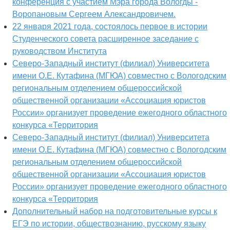
конференция с участием Мэра города Вологды -
Воропановым Сергеем Александровичем.
22 января 2021 года, состоялось первое в истории
Студенческого совета расширенное заседание с
руководством Института
Северо-Западный институт (филиал) Университета
имени О.Е. Кутафина (МГЮА) совместно с Вологодским
региональным отделением общероссийской
общественной организации «Ассоциация юристов
России» организует проведение ежегодного областного
конкурса «Территория
Северо-Западный институт (филиал) Университета
имени О.Е. Кутафина (МГЮА) совместно с Вологодским
региональным отделением общероссийской
общественной организации «Ассоциация юристов
России» организует проведение ежегодного областного
конкурса «Территория
Дополнительный набор на подготовительные курсы к
ЕГЭ по истории, обществознанию, русскому языку