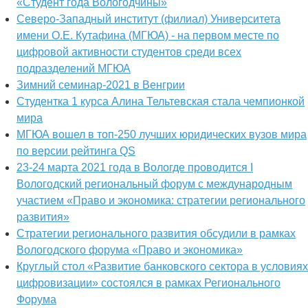
«Студент года Вологодчины»
Северо-Западный институт (филиал) Университета
имени О.Е. Кутафина (МГЮА) - на первом месте по
цифровой активности студентов среди всех
подразделений МГЮА
Зимний семинар-2021 в Венгрии
Студентка 1 курса Алина Тельтевская стала чемпионкой
мира
МГЮА вошел в топ-250 лучших юридических вузов мира
по версии рейтинга QS
23-24 марта 2021 года в Вологде проводится I
Вологодский региональный форум с международным
участием «Право и экономика: стратегии регионального
развития»
Стратегии регионального развития обсудили в рамках
Вологодского форума «Право и экономика»
Круглый стол «Развитие банковского сектора в условиях
цифровизации» состоялся в рамках Регионального
Форума