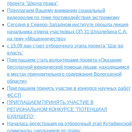
проекта "Школа права"
Предлагаем Вашему вниманию социальный
видеоролик по теме противодействия экстремизму
Сегодня в Северо-Западном институте прошла лекция
начальника отдела участковых ОП 31 Шушлебина С.А.
на тему «Мошенничество»
с 15.09 дан старт отборочного этапа проекта "Шаг во
власть"
Приглашаем стать волонтерами проекта «Оказание
бесплатной юридической помощи лицам, находящимся
в местах принудительного содержания Вологодской
области»
Приглашаем принять участие в конкурсе научных работ
ФССП
ПРИГЛАШАЕМ ПРИНЯТЬ УЧАСТИЕ В
РЕГИОНАЛЬНОМ КОНКУРСЕ "ПОТЕНЦИАЛ
БУДУЩЕГО"
Началась регистрация на отборочный этап Кутафинской
олимпиады школьников по праву