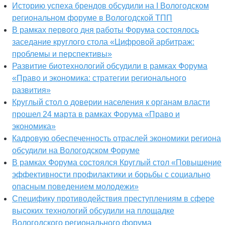
Историю успеха брендов обсудили на I Вологодском
региональном форуме в Вологодской ТПП
В рамках первого дня работы Форума состоялось
заседание круглого стола «Цифровой арбитраж:
проблемы и перспективы»
Развитие биотехнологий обсудили в рамках Форума
«Право и экономика: стратегии регионального
развития»
Круглый стол о доверии населения к органам власти
прошел 24 марта в рамках Форума «Право и
экономика»
Кадровую обеспеченность отраслей экономики региона
обсудили на Вологодском Форуме
В рамках Форума состоялся Круглый стол «Повышение
эффективности профилактики и борьбы с социально
опасным поведением молодежи»
Специфику противодействия преступлениям в сфере
высоких технологий обсудили на площадке
Вологодского регионального форума