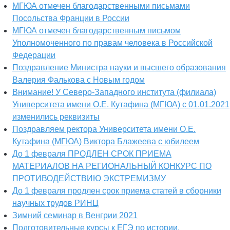
МГЮА отмечен благодарственными письмами
Посольства Франции в России
МГЮА отмечен благодарственным письмом
Уполномоченного по правам человека в Российской
Федерации
Поздравление Министра науки и высшего образования
Валерия Фалькова с Новым годом
Внимание! У Северо-Западного института (филиала)
Университета имени О.Е. Кутафина (МГЮА) с 01.01.2021
изменились реквизиты
Поздравляем ректора Университета имени О.Е.
Кутафина (МГЮА) Виктора Блажеева с юбилеем
До 1 февраля ПРОДЛЕН СРОК ПРИЕМА
МАТЕРИАЛОВ НА РЕГИОНАЛЬНЫЙ КОНКУРС ПО
ПРОТИВОДЕЙСТВИЮ ЭКСТРЕМИЗМУ
До 1 февраля продлен срок приема статей в сборники
научных трудов РИНЦ
Зимний семинар в Венгрии 2021
Подготовительные курсы к ЕГЭ по истории,