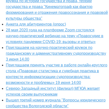
кружка по истории государства и права, теории
государства и права "Кинематограф как фактор
формирования и отражения правосознания и правовой
культуры общества"
Анкета для абитуриентов (опрос)
28 мая 2020 года на платформе Zoom состоялся
научно-практический вебинар на тему «Правосудие в
условиях пандемии COVID-19: вызовы и ответы»
Приглашаем на научно-практический кружок по
гражданскому и административному судопроизводству
3 июня 14.00
Приглашаем принять участие в работе онлайн-круглого
стола «Правовая статистика и судебная практика в
контексте информатизации судопроизводства:
возможности и проблемы» 19 июня 14:00
Северо-Западный институт (филиал) МГЮА желает
успехов своим выпускникам
Вышел третий номер журнала "Вопросы юридического
сообщества Вологодской области"