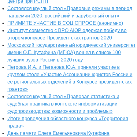
центра при РСПП
Состоялся круглый стол «Правовые режимы в период
пандемии 2020: российский и зарубежный опыт»
ПРИМИТЕ УЧАСТИЕ В СОЦ.ОПРОСЕ (анонимно)
Институт совместно с ВРО АЮР одержал победу во
втором конкурсе Президентских грантов 2020
Московский государственный юридический университет
имени О.Е. Кутафина (МГЮА) вошел в список 100
лучших вузов России в 2020 году
Петрова И.А. и Пеганова Ю.А. приняли участие в
круглом столе «Участие Ассоциации юристов России и
ее региональных отделений в Конкурсе президентских
грантов»
Состоялся круглый стол «Правовая статистика и
судебная практика в контексте информатизации
судопроизводства: возможности и проблемы»
Итоги проведения областного конкурса «Территория
права»
День памяти Олега Емельяновича Кутафина