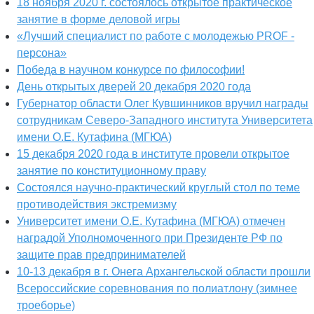
18 ноября 2020 г. состоялось открытое практическое
занятие в форме деловой игры
«Лучший специалист по работе с молодежью PROF -
персона»
Победа в научном конкурсе по философии!
День открытых дверей 20 декабря 2020 года
Губернатор области Олег Кувшинников вручил награды
сотрудникам Северо-Западного института Университета
имени О.Е. Кутафина (МГЮА)
15 декабря 2020 года в институте провели открытое
занятие по конституционному праву
Состоялся научно-практический круглый стол по теме
противодействия экстремизму
Университет имени О.Е. Кутафина (МГЮА) отмечен
наградой Уполномоченного при Президенте РФ по
защите прав предпринимателей
10-13 декабря в г. Онега Архангельской области прошли
Всероссийские соревнования по полиатлону (зимнее
троеборье)