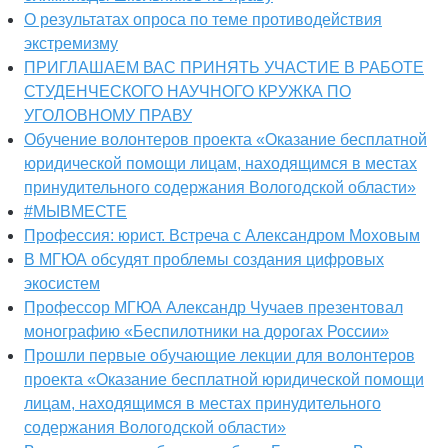
О результатах опроса по теме противодействия
экстремизму
ПРИГЛАШАЕМ ВАС ПРИНЯТЬ УЧАСТИЕ В РАБОТЕ
СТУДЕНЧЕСКОГО НАУЧНОГО КРУЖКА ПО
УГОЛОВНОМУ ПРАВУ
Обучение волонтеров проекта «Оказание бесплатной
юридической помощи лицам, находящимся в местах
принудительного содержания Вологодской области»
#МЫВМЕСТЕ
Профессия: юрист. Встреча с Александром Моховым
В МГЮА обсудят проблемы создания цифровых
экосистем
Профессор МГЮА Александр Чучаев презентовал
монографию «Беспилотники на дорогах России»
Прошли первые обучающие лекции для волонтеров
проекта «Оказание бесплатной юридической помощи
лицам, находящимся в местах принудительного
содержания Вологодской области»