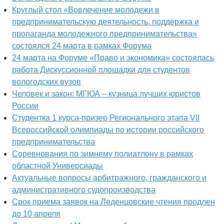
Круглый стол «Вовлечение молодежи в
предпринимательскую деятельность, поддержка и
пропаганда молодежного предпринимательства»
состоялся 24 марта в рамках Форума
24 марта на Форуме «Право и экономика» состоялась
работа Дискуссионной площадки для студентов
вологодских вузов
Человек и закон: МГЮА – кузница лучших юристов
России
Студентка 1 курса-призер Регионального этапа VII
Всероссийской олимпиады по истории российского
предпринимательства
Соревнования по зимнему полиатлону в рамках
областной Универсиады
Актуальные вопросы арбитражного, гражданского и
административного судопроизводства
Срок приема заявок на Леденцовские чтения продлен
до 10 апреля