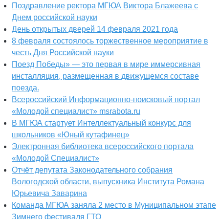
Поздравление ректора МГЮА Виктора Блажеева с
Днем российской науки
День открытых дверей 14 февраля 2021 года
8 февраля состоялось торжественное мероприятие в
честь Дня Российской науки
Поезд Победы» — это первая в мире иммерсивная
инсталляция, размещенная в движущемся составе
поезда.
Всероссийский Информационно-поисковый портал
«Молодой специалист» msrabota.ru
В МГЮА стартует Интеллектуальный конкурс для
школьников «Юный кутафинец»
Электронная библиотека всероссийского портала
«Молодой Специалист»
Отчёт депутата Законодательного собрания
Вологодской области, выпускника Института Романа
Юрьевича Заварина
Команда МГЮА заняла 2 место в Муниципальном этапе
Зимнего фестиваля ГТО