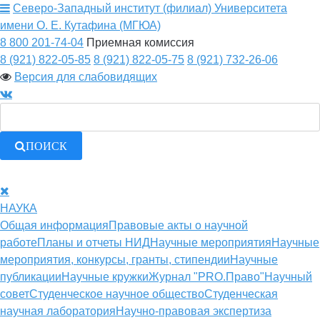
Северо-Западный институт (филиал) Университета
имени О. Е. Кутафина (МГЮА)
8 800 201-74-04
Приемная комиссия
8 (921) 822-05-85
8 (921) 822-05-75
8 (921) 732-26-06
Версия для слабовидящих
ПОИСК
НАУКА
Общая информация
Правовые акты о научной
работе
Планы и отчеты НИД
Научные мероприятия
Научные
мероприятия, конкурсы, гранты, стипендии
Научные
публикации
Научные кружки
Журнал "PRO.Право"
Научный
совет
Студенческое научное общество
Студенческая
научная лаборатория
Научно-правовая экспертиза