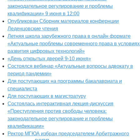
законодательное регулирование и проблемы
квалификации» 9 июня в 12:00
Опубликован Сборник материалов конфернции
Леденцовские чтения
Летняя школа зарубежного права в онлайн формате
«Актуальные проблемы современного права в условиях
развития цифровых технологий»
«День открытых дверей 9-10 июня»
Состоялся вебинар «Актуальные вопросы адвокату в
период пандемии»
Для поступающих на программы бакалавриата и
специалиста
Для поступающих в магистратуру
Состоялась интерактивная лекция-дискуссия
«Преступления против свободы человека:
законодательное регулирование и проблемы
квалификации»
Ректор МГЮА избран председателем Арбитражного