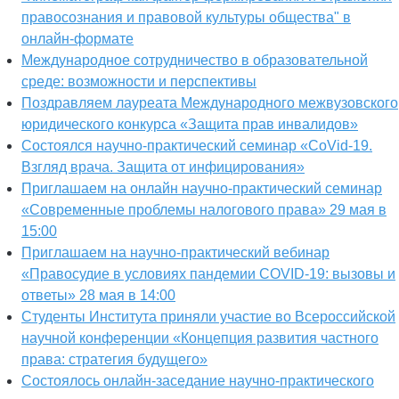
правосознания и правовой культуры общества" в
онлайн-формате
Международное сотрудничество в образовательной
среде: возможности и перспективы
Поздравляем лауреата Международного межвузовского
юридического конкурса «Защита прав инвалидов»
Состоялся научно-практический семинар «CoVid-19.
Взгляд врача. Защита от инфицирования»
Приглашаем на онлайн научно-практический семинар
«Современные проблемы налогового права» 29 мая в
15:00
Приглашаем на научно-практический вебинар
«Правосудие в условиях пандемии COVID-19: вызовы и
ответы» 28 мая в 14:00
Студенты Института приняли участие во Всероссийской
научной конференции «Концепция развития частного
права: стратегия будущего»
Состоялось онлайн-заседание научно-практического