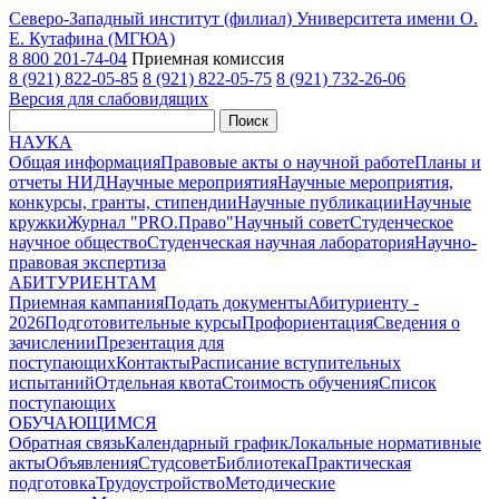
Северо-Западный институт (филиал) Университета имени О.
Е. Кутафина (МГЮА)
8 800 201-74-04
Приемная комиссия
8 (921) 822-05-85
8 (921) 822-05-75
8 (921) 732-26-06
Версия для слабовидящих
Поиск
НАУКА
Общая информация
Правовые акты о научной работе
Планы и
отчеты НИД
Научные мероприятия
Научные мероприятия,
конкурсы, гранты, стипендии
Научные публикации
Научные
кружки
Журнал "PRO.Право"
Научный совет
Студенческое
научное общество
Студенческая научная лаборатория
Научно-
правовая экспертиза
АБИТУРИЕНТАМ
Приемная кампания
Подать документы
Абитуриенту -
2026
Подготовительные курсы
Профориентация
Сведения о
зачислении
Презентация для
поступающих
Контакты
Расписание вступительных
испытаний
Отдельная квота
Стоимость обучения
Cписок
поступающих
ОБУЧАЮЩИМСЯ
Обратная связь
Календарный график
Локальные нормативные
акты
Объявления
Студсовет
Библиотека
Практическая
подготовка
Трудоустройство
Методические