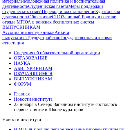
материалы
Молодежная политика и воспитательная
деятельность
Студенческая газета
Меры поддержки
студенческих семей
Перевод и восстановление
Кураторская
деятельность
Общежитие
СПО
Защищай Родину в составе
отряда МГЮА в войсках беспилотных систем
ВЫПУСКНИКАМ
Ассоциация выпускников
Анкета
выпускника
Трудоустройство
Государственная итоговая
аттестация
Сведения об образовательной организации
ОБРАЗОВАНИЕ
НАУКА
АБИТУРИЕНТАМ
ОБУЧАЮЩИМСЯ
ВЫПУСКНИКАМ
ФОРУМ
Главная
Новости института
23 ноября в Северо-Западном институте состоялось
первое занятие в Школе кураторов
Новости института
В МГЮА прошло первое заседание рабочей группы по