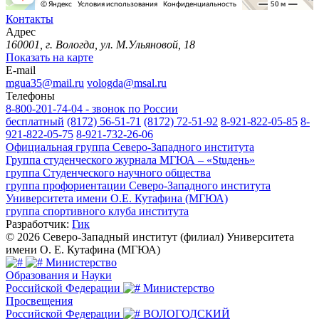
Контакты
Адрес
160001, г. Вологда, ул. М.Ульяновой, 18
Показать на карте
E-mail
mgua35@mail.ru
vologda@msal.ru
Телефоны
8-800-201-74-04 - звонок по России
бесплатный
(8172) 56-51-71
(8172) 72-51-92
8-921-822-05-85
8-
921-822-05-75
8-921-732-26-06
Официальная группа Северо-Западного института
Группа студенческого журнала МГЮА – «Stuдень»
группа Студенческого научного общества
группа профориентации Северо-Западного института
Университета имени О.Е. Кутафина (МГЮА)
группа спортивного клуба института
Разработчик:
Гик
© 2026 Северо-Западный институт (филиал) Университета
имени О. Е. Кутафина (МГЮА)
Министерство
Образования и Науки
Российской Федерации
Министерство
Просвещения
Российской Федерации
ВОЛОГОДСКИЙ