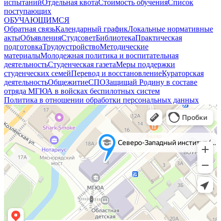
испытаний
Отдельная квота
Стоимость обучения
Cписок
поступающих
ОБУЧАЮЩИМСЯ
Обратная связь
Календарный график
Локальные нормативные
акты
Объявления
Студсовет
Библиотека
Практическая
подготовка
Трудоустройство
Методические
материалы
Молодежная политика и воспитательная
деятельность
Студенческая газета
Меры поддержки
студенческих семей
Перевод и восстановление
Кураторская
деятельность
Общежитие
СПО
Защищай Родину в составе
отряда МГЮА в войсках беспилотных систем
Политика в отношении обработки персональных данных