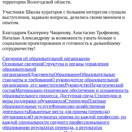
территории Вологодской области.
Участники Школы кураторов с большим интересом слушали
выступления, задавали вопросы, делились своим мнением и
опытом.
Благодарим Екатерину Чащинову, Анастасию Трофимову,
Наталью Александрову за возможность узнать больше о
социальном проектировании и готовность к дальнейшему
сотрудничеству!
Сведения об образовательной организации
Основные сведения
Структура и органы управления
образовательной
организацией
Документы
Образование
Образовательные
стандарты и требования
О руководителе образовательной
организации, его заместителях
Руководство
Педагогический
состав
Материально-техническое обеспечение и оснащенность
образовательного процесса. Доступная среда
Стипендии и
меры поддержки обучающихся
Стипендии
Платные
образовательные услуги
Финансово-хозяйственная
деятельность
Вакантные места для приема (перевода)
обучающихся
О результатах приема по каждой профессии, по
каждой специальности среднего профессионального
образования
о результатах перевода, о результатах