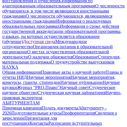
восстановления и отчисления.
Информация по
адаптированным образовательным программам
О численности
обучающихся, в том числе являющихся иностранными
гражданами
О численности обучающихся, являющимися
иностранными гражданами
Информация о реализуемых
образовательных программах
Информация о сроке действия
государственной аккредитации образовательной программы,
о языках, на которых осуществляется образование
(обучение)
Доступная среда
Международное
сотрудничество
Организация питания в образовательной
организации
О местах осуществления образовательной
деятельности
О наличии общежития
Образование
Стипендия,
материальная поддержка
О трудоустройстве выпускников
НАУКА
Общая информация
Правовые акты о научной работе
Планы и
отчеты НИД
Научные мероприятия
Научные мероприятия,
конкурсы, гранты, стипендии
Научные публикации
Научные
кружки
Журнал "PRO.Право"
Научный совет
Студенческое
научное общество
Студенческая научная лаборатория
Научно-
правовая экспертиза
АБИТУРИЕНТАМ
Приемная кампания
Подать документы
Абитуриенту -
2026
Подготовительные курсы
Профориентация
Сведения о
зачислении
Презентация для
поступающих
Контакты
Расписание вступительных