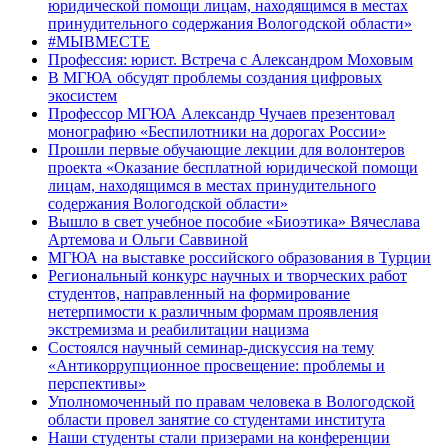
юридической помощи лицам, находящимся в местах
принудительного содержания Вологодской области»
#МЫВМЕСТЕ
Профессия: юрист. Встреча с Александром Моховым
В МГЮА обсудят проблемы создания цифровых
экосистем
Профессор МГЮА Александр Чучаев презентовал
монографию «Беспилотники на дорогах России»
Прошли первые обучающие лекции для волонтеров
проекта «Оказание бесплатной юридической помощи
лицам, находящимся в местах принудительного
содержания Вологодской области»
Вышло в свет учебное пособие «Биоэтика» Вячеслава
Артемова и Ольги Саввиной
МГЮА на выставке российского образования в Турции
Региональный конкурс научных и творческих работ
студентов, направленный на формирование
нетерпимости к различным формам проявления
экстремизма и реабилитации нацизма
Состоялся научный семинар-дискуссия на тему
«Антикоррупционное просвещение: проблемы и
перспективы»
Уполномоченный по правам человека в Вологодской
области провел занятие со студентами института
Наши студенты стали призерами на конференции