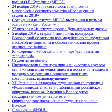
имени О.Е. Кутафина (МГЮА)
24 ноября 2019 года состоялось грандиозное
мероприятие осеннего семестра «Посвящение в
студенты-2019»
Сотрудники института МГЮА выступили в прямом
эфире на «Радио России»
27 октября в Институте прошел День открытых дверей
5 ноября 2019 г. старший помощник прокурора
Вологодской области по взаимодействию со средствами
массовой информации и общественностью провел
лекционное занятие
Конференция «Биотехнологии – драйвер развития
территорий»
Студенты по обмену
Преподаватели института приняли участие в круглом
столе «Реализация медиативного и восстановительного
подхода в отношении несовершеннолетних,
совершивших правонарушения»
XII Региональная научная студенческая конференция
«Роль законодательства в стабилизации российского
общества» прошла 12 ноября в Вологодском
государственном университете.
Общегородское посвящение в студенты прошло в
Вологде
Я выбираю ЖИЗНЬ!