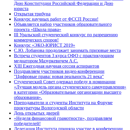
Дню Конституции Российской Федерации и Дню
юриста
Открытая трибуна
Конкурс научных работ от ФССП России!
Объявляется набор участников образовательного
проекта «Школа права»
III Уральский студенческий конкурс по разрешению
коммерческих споров!
Конкурс «ЭКО-ЮРИСТ 2019»
С.Ю. Лобанова продолжает занимать призовые места
Встреча студентов 3 курса ОФО с практикующим
медиатором Мазуркевичем А.С.
ХIII Ежегодная научная сессия аспирантов
Поздравляем участников видео-конференции
"Цифровые права: новая реальность 21 века"
Студенческий Совет одержал победу в номинации
«Лучшая модель органа студенческого самоуправления»
в категории «Образовательные организации высшего
образования».
Преподаватели и студенты Института на Форуме
прокуратуры Вологодской области
День открытых дверей
«Неделя финансовой грамотности», поздравляем
победителей!
Делегация Института приняла участие в конференции