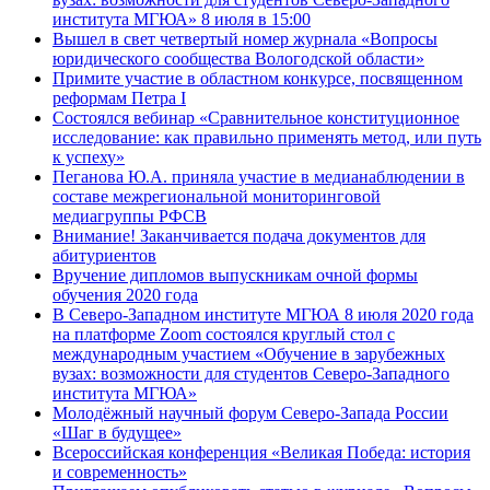
института МГЮА» 8 июля в 15:00
Вышел в свет четвертый номер журнала «Вопросы
юридического сообщества Вологодской области»
Примите участие в областном конкурсе, посвященном
реформам Петра I
Состоялся вебинар «Сравнительное конституционное
исследование: как правильно применять метод, или путь
к успеху»
Пеганова Ю.А. приняла участие в медианаблюдении в
составе межрегиональной мониторинговой
медиагруппы РФСВ
Внимание! Заканчивается подача документов для
абитуриентов
Вручение дипломов выпускникам очной формы
обучения 2020 года
В Северо-Западном институте МГЮА 8 июля 2020 года
на платформе Zoom состоялся круглый стол с
международным участием «Обучение в зарубежных
вузах: возможности для студентов Северо-Западного
института МГЮА»
Молодёжный научный форум Северо-Запада России
«Шаг в будущее»
Всероссийская конференция «Великая Победа: история
и современность»