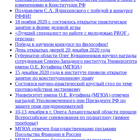
изменениями в Конституции РФ
Поздравляем С.А. Ядрихинского с победой в конкурсе
РФФИ!
18 ноября 2020 г. состоялось открытое практическое
занятие в форме деловой игры
«Лучший специалист по работе с молодежью PROF -
персона»
Победа в научном конкурсе по философии!
День открытых дверей 20 декабря 2020 года
Губернатор области Олег Кувшинников вручил награды
сотрудникам Северо-Западного института Университета
имени О.Е. Кутафина (МГЮА)
15 декабря 2020 года в институте провели открытое
занятие по конституционному праву
Состоялся научно-практический круглый стол по теме
противодействия экстремизму
Университет имени О.Е. Кутафина (МГЮА) отмечен
наградой Уполномоченного при Президенте РФ по
защите прав предпринимателей
10-13 декабря в г. Онега Архангельской области прошли
Всероссийские соревнования по полиатлону (зимнее
троеборье)
МГЮА отмечен благодарственными письмами
Посольства Франции в России
МГЮА отмечен благодарственным письмом