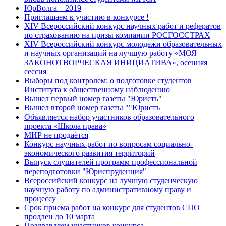
ЮрВолга – 2019
Приглашаем к участию в конкурсе !
XIV Всероссийский конкурс научных работ и рефератов
по страхованию на призы компании РОСГОССТРАХ
XIV Всероссийский конкурс молодежи образовательных
и научных организаций на лучшую работу «МОЯ
ЗАКОНОТВОРЧЕСКАЯ ИНИЦИАТИВА», осенняя
сессия
Выборы под контролем: о подготовке студентов
Института к общественному наблюдению
Вышел первый номер газеты "Юристъ"
Вышел второй номер газеты ""Юристъ
Объявляется набор участников образовательного
проекта «Школа права»
МИР не продаётся
Конкурс научных работ по вопросам социально-
экономического развития территорий
Выпуск слушателей программ профессиональной
переподготовки "Юриспруденция"
Всероссийский конкурс на лучшую студенческую
научную работу по административному праву и
процессу
Срок приема работ на конкурс для студентов СПО
продлен до 10 марта
Поздравляем участников конкурса