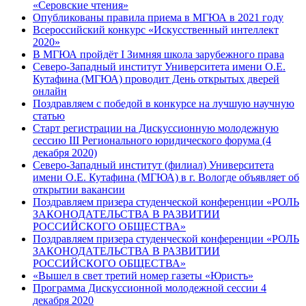
«Серовские чтения»
Опубликованы правила приема в МГЮА в 2021 году
Всероссийский конкурс «Искусственный интеллект
2020»
В МГЮА пройдёт I Зимняя школа зарубежного права
Северо-Западный институт Университета имени О.Е.
Кутафина (МГЮА) проводит День открытых дверей
онлайн
Поздравляем с победой в конкурсе на лучшую научную
статью
Старт регистрации на Дискуссионную молодежную
сессию III Регионального юридического форума (4
декабря 2020)
Северо-Западный институт (филиал) Университета
имени О.Е. Кутафина (МГЮА) в г. Вологде объявляет об
открытии вакансии
Поздравляем призера студенческой конференции «РОЛЬ
ЗАКОНОДАТЕЛЬСТВА В РАЗВИТИИ
РОССИЙСКОГО ОБЩЕСТВА»
Поздравляем призера студенческой конференции «РОЛЬ
ЗАКОНОДАТЕЛЬСТВА В РАЗВИТИИ
РОССИЙСКОГО ОБЩЕСТВА»
«Вышел в свет третий номер газеты «Юристъ»
Программа Дискуссионной молодежной сессии 4
декабря 2020