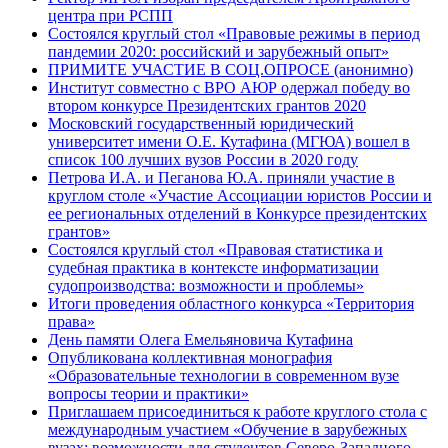
центра при РСПП
Состоялся круглый стол «Правовые режимы в период
пандемии 2020: российский и зарубежный опыт»
ПРИМИТЕ УЧАСТИЕ В СОЦ.ОПРОСЕ (анонимно)
Институт совместно с ВРО АЮР одержал победу во
втором конкурсе Президентских грантов 2020
Московский государственный юридический
университет имени О.Е. Кутафина (МГЮА) вошел в
список 100 лучших вузов России в 2020 году
Петрова И.А. и Пеганова Ю.А. приняли участие в
круглом столе «Участие Ассоциации юристов России и
ее региональных отделений в Конкурсе президентских
грантов»
Состоялся круглый стол «Правовая статистика и
судебная практика в контексте информатизации
судопроизводства: возможности и проблемы»
Итоги проведения областного конкурса «Территория
права»
День памяти Олега Емельяновича Кутафина
Опубликована коллективная монография
«Образовательные технологии в современном вузе
вопросы теории и практики»
Приглашаем присоединиться к работе круглого стола с
международным участием «Обучение в зарубежных
вузах: возможности для студентов Северо-Западного