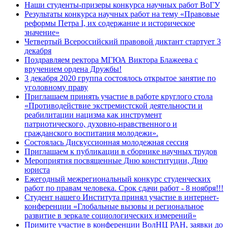
Наши студенты-призеры конкурса научных работ ВоГУ
Результаты конкурса научных работ на тему «Правовые
реформы Петра I, их содержание и историческое
значение»
Четвертый Всероссийский правовой диктант стартует 3
декабря
Поздравляем ректора МГЮА Виктора Блажеева с
вручением ордена Дружбы!
3 декабря 2020 группа состоялось открытое занятие по
уголовному праву
Приглашаем принять участие в работе круглого стола
«Противодействие экстремистской деятельности и
реабилитации нацизма как инструмент
патриотического, духовно-нравственного и
гражданского воспитания молодежи».
Состоялась Дискуссионная молодежная сессия
Приглашаем к публикации в сборнике научных трудов
Мероприятия посвященные Дню конституции, Дню
юриста
Ежегодный межрегиональный конкурс студенческих
работ по правам человека. Срок сдачи работ - 8 ноября!!!
Студент нашего Института принял участие в интернет-
конференции «Глобальные вызовы и региональное
развитие в зеркале социологических измерений»
Примите участие в конференции ВолНЦ РАН, заявки до