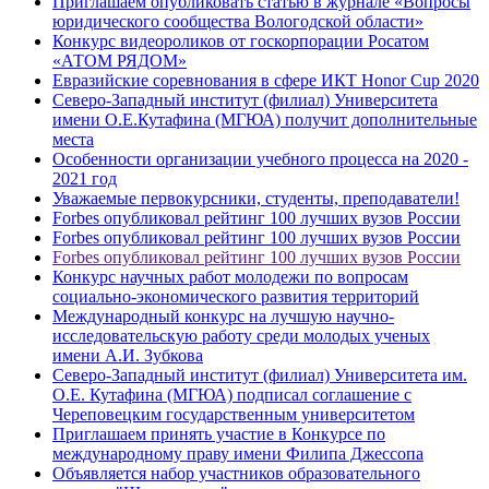
Приглашаем опубликовать статью в журнале «Вопросы
юридического сообщества Вологодской области»
Конкурс видеороликов от госкорпорации Росатом
«АТОМ РЯДОМ»
Евразийские соревнования в сфере ИКТ Honor Cup 2020
Северо-Западный институт (филиал) Университета
имени О.Е.Кутафина (МГЮА) получит дополнительные
места
Особенности организации учебного процесса на 2020 -
2021 год
Уважаемые первокурсники, студенты, преподаватели!
Forbes опубликовал рейтинг 100 лучших вузов России
Forbes опубликовал рейтинг 100 лучших вузов России
Forbes опубликовал рейтинг 100 лучших вузов России
Конкурс научных работ молодежи по вопросам
социально-экономического развития территорий
Международный конкурс на лучшую научно-
исследовательскую работу среди молодых ученых
имени А.И. Зубкова
Северо-Западный институт (филиал) Университета им.
О.Е. Кутафина (МГЮА) подписал соглашение с
Череповецким государственным университетом
Приглашаем принять участие в Конкурсе по
международному праву имени Филипа Джессопа
Объявляется набор участников образовательного