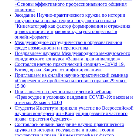
«Основы эффективного профессионального общения
юристов»
Заседание Научно-практического кружка по истории
государства и права, теории государства и права
"Кинематограф как фактор формирования и отражения
правосознания и правовой культуры общества" в
онлайн-формате
Международное сотрудничество в образовательной
среде: возможности и перспективы
Поздравляем лауреата Международного межвузовского
юридического конкурса «Защита прав инвалидов»
Состоялся научно-практический семинар «CoVid-19.
Взгляд врача. Защита от инфицирования»
Приглашаем на онлайн научно-практический семинар
«Современные проблемы налогового права» 29 мая в
15:00
Приглашаем на научно-практический вебинар
«Правосудие в условиях пандемии COVID-19: вызовы и
ответы» 28 мая в 14:00
Студенты Института приняли участие во Всероссийской
научной конференции «Концепция развития частного
права: стратегия будущего»
Состоялось онлайн-заседание научно-практического
кружка по истории государства и права, теории
государства и права "Кинематограф как фактор