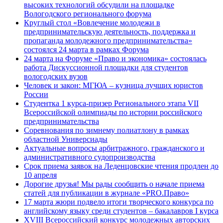
высоких технологий обсудили на площадке
Вологодского регионального форума
Круглый стол «Вовлечение молодежи в
предпринимательскую деятельность, поддержка и
пропаганда молодежного предпринимательства»
состоялся 24 марта в рамках Форума
24 марта на Форуме «Право и экономика» состоялась
работа Дискуссионной площадки для студентов
вологодских вузов
Человек и закон: МГЮА – кузница лучших юристов
России
Студентка 1 курса-призер Регионального этапа VII
Всероссийской олимпиады по истории российского
предпринимательства
Соревнования по зимнему полиатлону в рамках
областной Универсиады
Актуальные вопросы арбитражного, гражданского и
административного судопроизводства
Срок приема заявок на Леденцовские чтения продлен до
10 апреля
Дорогие друзья! Мы рады сообщить о начале приема
статей для публикации в журнале «PRO.Право»
17 марта жюри подвело итоги творческого конкурса по
английскому языку среди студентов – бакалавров I курса
XVIII Всероссийский конкурс молодежных авторских