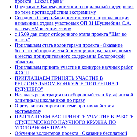
проекта "Школа права"
Предлагаем Вашему вниманию социальный видеоролик
по теме противодействия экстремизму
Сегодня в Северо-Западном институте прошла лекция
начальника отдела участковых ОП 31 Шушлебина С.А.
на тему «Мошенничество»
с 15.09 дан старт отборочного этапа проекта "Шаг во
власть"
Приглашаем стать волонтерами проекта «Оказание
бесплатной юридической помощи лицам, находящимся
в местах принудительного содержания Вологодской
области»
Приглашаем принять участие в конкурсе научных работ
ФССП
ПРИГЛАШАЕМ ПРИНЯТЬ УЧАСТИЕ В
РЕГИОНАЛЬНОМ КОНКУРСЕ "ПОТЕНЦИАЛ
БУДУЩЕГО"
Началась регистрация на отборочный этап Кутафинской
олимпиады школьников по праву
О результатах опроса по теме противодействия
экстремизму
ПРИГЛАШАЕМ ВАС ПРИНЯТЬ УЧАСТИЕ В РАБОТЕ
СТУДЕНЧЕСКОГО НАУЧНОГО КРУЖКА ПО
УГОЛОВНОМУ ПРАВУ
Обучение волонтеров проекта «Оказание бесплатной