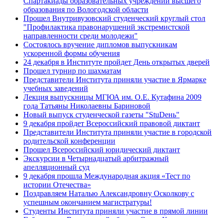
Спартакиады образовательных учреждений высшего
образования по Вологодской области
Прошел Внутривузовский студенческий круглый стол
"Профилактика правонарушений экстремистской
направленности среди молодежи"
Состоялось вручение дипломов выпускникам
ускоренной формы обучения
24 декабря в Институте пройдет День открытых дверей
Прошел турнир по шахматам
Представители Института приняли участие в Ярмарке
учебных заведений
Лекция выпускницы МГЮА им. О.Е. Кутафина 2009
года Татьяны Николаевны Бариновой
Новый выпуск студенческой газеты "StuDень"
9 декабря пройдет Всероссийский правовой диктант
Представители Института приняли участие в городской
родительской конференции
Прошел Всероссийский юридический диктант
Экскурсии в Четырнадцатый арбитражный
апелляционный суд
9 декабря прошла Международная акция «Тест по
истории Отечества»
Поздравляем Наталью Александровну Осколкову с
успешным окончанием магистратуры!
Студенты Института приняли участие в прямой линии