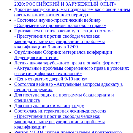
2020: РОССИЙСКИЙ И ЗАРУБЕЖНЫЙ ОПЫТ»
Дорогие выпускники, мы поздравляем вас с окончанием
очень важного жизненного периода
«Состоялся научно-практический вебинар
«Современные проблемы налогового права»
Приглашаем на интерактивную лекцию по теме
«Преступления против свободы человека:
законодательное регулирование и проблемы
квалификации» 9 июня в 12:00
Опубликован Сборник материалов конфернции
Леденцовские чтения
Летняя школа зарубежного права в онлайн формате
«Актуальные проблемы современного права в условиях
развития цифровых технологий»
«День открытых дверей 9-10 июня»
Состоялся вебинар «Актуальные вопросы адвокату в
период пандемии»
Для поступающих на программы бакалавриата и
специалиста
Для поступающих в магистратуру
Состоялась интерактивная лекция-дискуссия
«Преступления против свободы человека:
законодательное регулирование и проблемы
квалификации»
Ректор МГЮА избран председателем Арбитражного