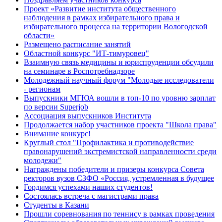
Проект «Развитие института общественного
наблюдения в рамках избирательного права и
избирательного процесса на территории Вологодской
области»
Размещено расписание занятий
Областной конкурс "ИТ-тимуровец"
Взаимную связь медицины и юриспруденции обсудили
на семинаре в Роспотребнадзоре
Молодежный научный форум "Молодые исследователи
- регионам
Выпускники МГЮА вошли в топ-10 по уровню зарплат
по версии Superjob
Ассоциация выпускников Института
Продолжается набор участников проекта "Школа права"
Внимание конкурс!
Круглый стол "Профилактика и противодействие
правонарушений экстремистской направленности среди
молодежи"
Награждены победители и призеры конкурса Совета
ректоров вузов СЗФО «Россия, устремленная в будущее
Гордимся успехами наших студентов!
Состоялась встреча с магистрами права
Студенты в Казани
Прошли соревнования по теннису в рамках проведения