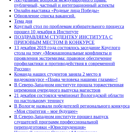
публичный, частный и интеграционный аспекты
Онлайн-выставка «Родные лица Победы»
Обновление списка вакансий.
Тема дня
Круглый стол по проблемам избирательного процесса
прошел 10 декабря в Институте
ПОЗДРАВЛЯЕМ СТУДЕНТКУ ИНСТИТУТА С
ПРИЗОВЫМ МЕСТОМ В КОНКУРСЕ
13 декабря 2019 года состоялось заседание Круглого
стола на тему «Межнациональные конфликты и
проявления экстремизма: правовое обеспечение
профилактики и противодействия в современной
России»
Команда наших студентов заняла 2 место в
видеоконкурсе «Права человека нашими глазами»!
В Северо-Западном институте прошла торжественная
церемония очередного выпуска магистров
21 декабря состоялся чемпионат Вологодской области
по настольному теннису
В Вологде назвали победителей регионального конкурса
«Моя стратегия – мое будущее»
В Северо-Западном институте прошел выпуск
слушателей программ профессиональной
переподготовки «Юриспруденция»