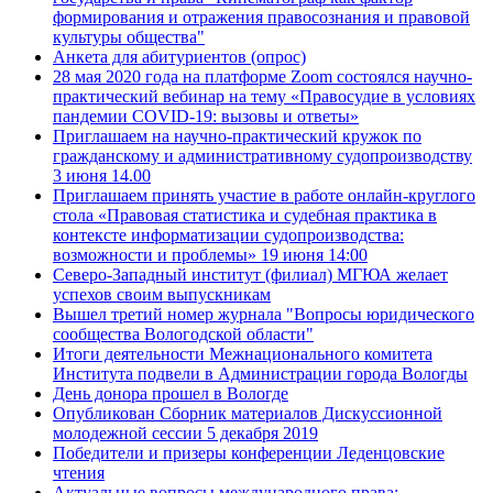
формирования и отражения правосознания и правовой
культуры общества"
Анкета для абитуриентов (опрос)
28 мая 2020 года на платформе Zoom состоялся научно-
практический вебинар на тему «Правосудие в условиях
пандемии COVID-19: вызовы и ответы»
Приглашаем на научно-практический кружок по
гражданскому и административному судопроизводству
3 июня 14.00
Приглашаем принять участие в работе онлайн-круглого
стола «Правовая статистика и судебная практика в
контексте информатизации судопроизводства:
возможности и проблемы» 19 июня 14:00
Северо-Западный институт (филиал) МГЮА желает
успехов своим выпускникам
Вышел третий номер журнала "Вопросы юридического
сообщества Вологодской области"
Итоги деятельности Межнационального комитета
Института подвели в Администрации города Вологды
День донора прошел в Вологде
Опубликован Сборник материалов Дискуссионной
молодежной сессии 5 декабря 2019
Победители и призеры конференции Леденцовские
чтения
Актуальные вопросы международного права: