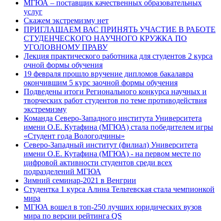
МГЮА – поставщик качественных образовательных
услуг
Скажем экстремизму нет
ПРИГЛАШАЕМ ВАС ПРИНЯТЬ УЧАСТИЕ В РАБОТЕ
СТУДЕНЧЕСКОГО НАУЧНОГО КРУЖКА ПО
УГОЛОВНОМУ ПРАВУ
Лекция практического работника для студентов 2 курса
очной формы обучения
19 февраля прошло вручение дипломов бакалавра
окончившим 5 курс заочной формы обучения
Подведены итоги Регионального конкурса научных и
творческих работ студентов по теме противодействия
экстремизму
Команда Северо-Западного института Университета
имени О.Е. Кутафина (МГЮА) стала победителем игры
«Студент года Вологодчины»
Северо-Западный институт (филиал) Университета
имени О.Е. Кутафина (МГЮА) - на первом месте по
цифровой активности студентов среди всех
подразделений МГЮА
Зимний семинар-2021 в Венгрии
Студентка 1 курса Алина Тельтевская стала чемпионкой
мира
МГЮА вошел в топ-250 лучших юридических вузов
мира по версии рейтинга QS