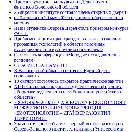
Примите участие в конкурсах от Департамента
финансов Вологодской области
25 апреля в институте состоялся день открытых дверей
с 20 апреля по 20 мая 2020 года опрос общественного
мнения
Наша студентка Озерова Дарья стала призером конкурса
ФССП
Проблемы защиты прав граждан в связи с развитием
прорывных технологий в области геномных
исследований и искусственного интеллекта
Состоялась конференция «Молодые исследователи -
регионам»
СПАСИБО ЗА ПАМЯТЬ!
В Вологодской области состоялся Единый день
голосования
18 октября состоялось открытое практическое занятие
XII Региональная научная студенческая конференция
«Роль законодательства в стабилизации российского
общества»
7-8 НОЯБРЯ 2019 ГОДА В ВОЛОГДЕ СОСТОИТСЯ II
МЕЖРЕГИОНАЛЬНАЯ КОНФЕРЕНЦИЯ
«БИОТЕХНОЛОГИИ – ДРАЙВЕР РАЗВИТИЯ
ТЕРРИТОРИЙ»
Знаменательное событие – первый выпуск магистров
Северо-Западного института (филиала) Университета