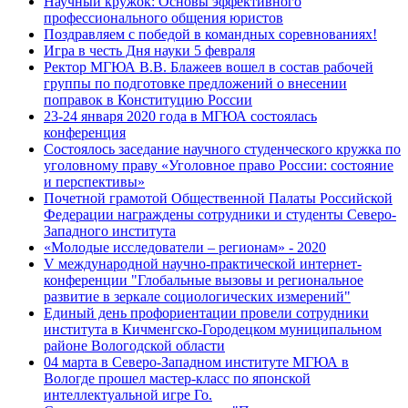
Научный кружок: Основы эффективного
профессионального общения юристов
Поздравляем с победой в командных соревнованиях!
Игра в честь Дня науки 5 февраля
Ректор МГЮА В.В. Блажеев вошел в состав рабочей
группы по подготовке предложений о внесении
поправок в Конституцию России
23-24 января 2020 года в МГЮА состоялась
конференция
Состоялось заседание научного студенческого кружка по
уголовному праву «Уголовное право России: состояние
и перспективы»
Почетной грамотой Общественной Палаты Российской
Федерации награждены сотрудники и студенты Северо-
Западного института
«Молодые исследователи – регионам» - 2020
V международной научно-практической интернет-
конференции "Глобальные вызовы и региональное
развитие в зеркале социологических измерений"
Единый день профориентации провели сотрудники
института в Кичменгско-Городецком муниципальном
районе Вологодской области
04 марта в Северо-Западном институте МГЮА в
Вологде прошел мастер-класс по японской
интеллектуальной игре Го.