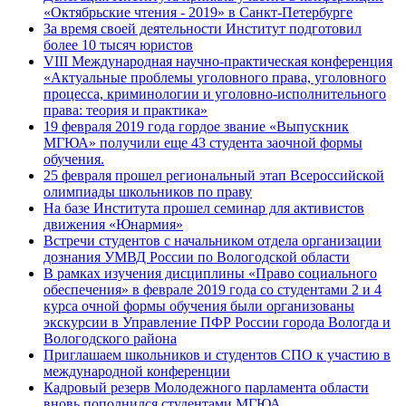
«Октябрьские чтения - 2019» в Санкт-Петербурге
За время своей деятельности Институт подготовил
более 10 тысяч юристов
VIII Международная научно-практическая конференция
«Актуальные проблемы уголовного права, уголовного
процесса, криминологии и уголовно-исполнительного
права: теория и практика»
19 февраля 2019 года гордое звание «Выпускник
МГЮА» получили еще 43 студента заочной формы
обучения.
25 февраля прошел региональный этап Всероссийской
олимпиады школьников по праву
На базе Института прошел семинар для активистов
движения «Юнармия»
Встречи студентов с начальником отдела организации
дознания УМВД России по Вологодской области
В рамках изучения дисциплины «Право социального
обеспечения» в феврале 2019 года со студентами 2 и 4
курса очной формы обучения были организованы
экскурсии в Управление ПФР России города Вологда и
Вологодского района
Приглашаем школьников и студентов СПО к участию в
международной конференции
Кадровый резерв Молодежного парламента области
вновь пополнился студентами МГЮА