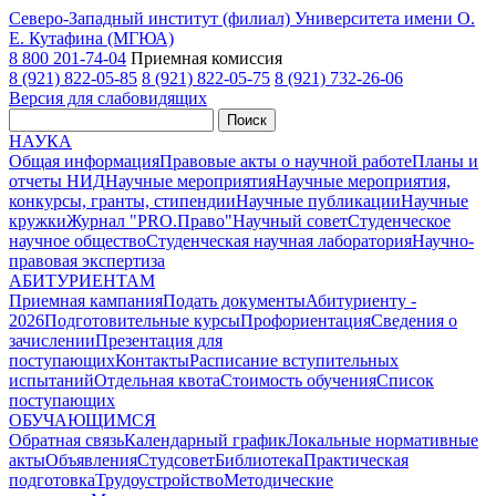
Северо-Западный институт (филиал) Университета имени О.
Е. Кутафина (МГЮА)
8 800 201-74-04
Приемная комиссия
8 (921) 822-05-85
8 (921) 822-05-75
8 (921) 732-26-06
Версия для слабовидящих
Поиск
НАУКА
Общая информация
Правовые акты о научной работе
Планы и
отчеты НИД
Научные мероприятия
Научные мероприятия,
конкурсы, гранты, стипендии
Научные публикации
Научные
кружки
Журнал "PRO.Право"
Научный совет
Студенческое
научное общество
Студенческая научная лаборатория
Научно-
правовая экспертиза
АБИТУРИЕНТАМ
Приемная кампания
Подать документы
Абитуриенту -
2026
Подготовительные курсы
Профориентация
Сведения о
зачислении
Презентация для
поступающих
Контакты
Расписание вступительных
испытаний
Отдельная квота
Стоимость обучения
Cписок
поступающих
ОБУЧАЮЩИМСЯ
Обратная связь
Календарный график
Локальные нормативные
акты
Объявления
Студсовет
Библиотека
Практическая
подготовка
Трудоустройство
Методические