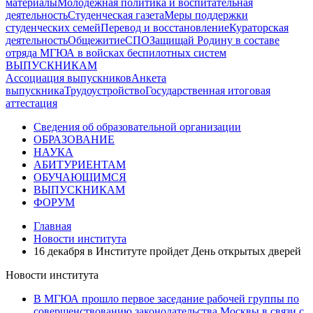
материалы
Молодежная политика и воспитательная
деятельность
Студенческая газета
Меры поддержки
студенческих семей
Перевод и восстановление
Кураторская
деятельность
Общежитие
СПО
Защищай Родину в составе
отряда МГЮА в войсках беспилотных систем
ВЫПУСКНИКАМ
Ассоциация выпускников
Анкета
выпускника
Трудоустройство
Государственная итоговая
аттестация
Сведения об образовательной организации
ОБРАЗОВАНИЕ
НАУКА
АБИТУРИЕНТАМ
ОБУЧАЮЩИМСЯ
ВЫПУСКНИКАМ
ФОРУМ
Главная
Новости института
16 декабря в Институте пройдет День открытых дверей
Новости института
В МГЮА прошло первое заседание рабочей группы по
совершенствованию законодательства Москвы в связи с