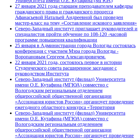
Университета имени О.Е. Кутафина (МГЮА)
27 января 2021 года старшим преподавателем кафедры
гражданского права и гражданского процесса
Афанасьевой Натальей Андреевной был проведен
мастер-класс на тему «Составление искового заявления»
Северо-Западный институт приглашает руководителей и
специалистов пройти обучение по 108-120 -часовой
программе повышения квалификации
25 января в Администрации города Вологды состоялась
конференция с участием Мэра города Вологды -
Воропановым Сергеем Александровичем.
22 января 2021 года, состоялось первое в истории
Студенческого совета расширенное заседание с
руководством Института
Северо-Западный институт (филиал) Университета
имени О.Е. Кутафина (МГЮА) совместно с
Вологодским региональным отделением
общероссийской общественной организации
«Ассоциация юристов России» организует проведение
ежегодного областного конкурса «Территория
Северо-Западный институт (филиал) Университета
имени О.Е. Кутафина (МГЮА) совместно с
Вологодским региональным отделением
общероссийской общественной организации
«Ассоциация юристов России» организует проведение