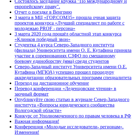
Состоялось заседание кружка "По международному и
европейскому праву".
Отчет о поездке в Венгрию
3 марта в МЦ «ГОР.СОМ35» прошла очная защита
проектов конкурса «Лучший специалист по работе с
молодежью PROF - персона»
3 марта 2020 года прошёл областной этап конкурса
«Клинков победный звон»
Студентка 4 курса Северо-Западного института
(филиала) Университета имени О. Е. Кутафина приняла
участие в соревнованиях СЗФО по смешанному
боевому единоборству (мма) среди студентов
Северо-Западный институт Университета имени О.Е.
Кутафина (МГЮА) успешно прошел процедуру
аккредитации образовательных программ специалитета
Переход на дистационное обучение
Перевод конференции «Леденцовские чтения» в
заочный формат
Опубликуйте свою статью в журнале Север-Западного
института «Вопросы юридического сообщества
Вологодской области»
Конкурс от Уполномоченного по правам человека в РФ
Важная информация!
Конференция «Молодые исследователи- регионам».
Изменения!