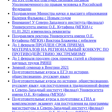
Уполномоченного по правам человека в Российской
Федерации
Поздравление Министра науки и высшего образования
Валерия Фалькова с Новым годом
Внимание! У Северо-Западного института (филиала)
Университета имени О.Е. Кутафина (МГЮА) с
01.01.2021 изменились реквизиты
Поздравляем ректора Университета имени О.Е.
Кутафина (МГЮА) Виктора Блажеева с юбилеем
До 1 февраля ПРОДЛЕН СРОК ПРИЕМА
МАТЕРИАЛОВ НА РЕГИОНАЛЬНЫЙ КОНКУРС ПО
ПРОТИВОДЕЙСТВИЮ ЭКСТРЕМИЗМУ
До 1 февраля продлен срок приема статей в сборники
научных трудов РИНЦ
Зимний семинар в Венгрии 2021
Подготовительные курсы к ЕГЭ по истории,
обществознанию, русскому языку
Подготовительные курсы по истории, обществознанию,
русскому языку для поступления в традиционной форме
в Северо-Западный институт (филиал) Университета
имени О.Е. Кутафина (МГЮА)
Подготовительные курсы к подготовке к ГИА и
комплексному экзамену для поступления на программы
магистратуры в Северо-Западный институт (филиал)