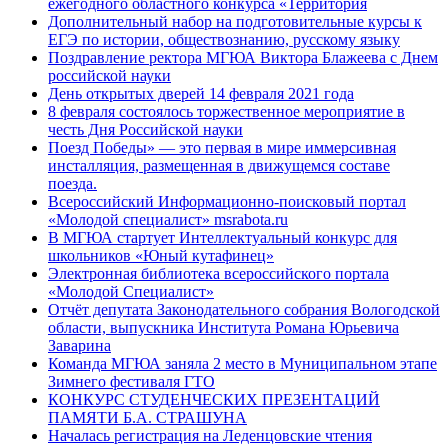
ежегодного областного конкурса «Территория
Дополнительный набор на подготовительные курсы к
ЕГЭ по истории, обществознанию, русскому языку
Поздравление ректора МГЮА Виктора Блажеева с Днем
российской науки
День открытых дверей 14 февраля 2021 года
8 февраля состоялось торжественное мероприятие в
честь Дня Российской науки
Поезд Победы» — это первая в мире иммерсивная
инсталляция, размещенная в движущемся составе
поезда.
Всероссийский Информационно-поисковый портал
«Молодой специалист» msrabota.ru
В МГЮА стартует Интеллектуальный конкурс для
школьников «Юный кутафинец»
Электронная библиотека всероссийского портала
«Молодой Специалист»
Отчёт депутата Законодательного собрания Вологодской
области, выпускника Института Романа Юрьевича
Заварина
Команда МГЮА заняла 2 место в Муниципальном этапе
Зимнего фестиваля ГТО
КОНКУРС СТУДЕНЧЕСКИХ ПРЕЗЕНТАЦИЙ
ПАМЯТИ Б.А. СТРАШУНА
Началась регистрация на Леденцовские чтения