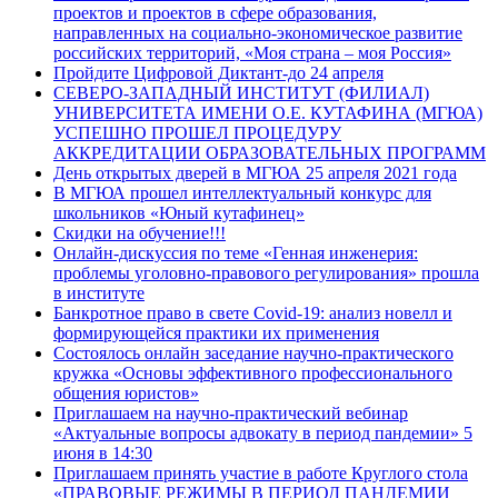
проектов и проектов в сфере образования,
направленных на социально-экономическое развитие
российских территорий, «Моя страна – моя Россия»
Пройдите Цифровой Диктант-до 24 апреля
СЕВЕРО-ЗАПАДНЫЙ ИНСТИТУТ (ФИЛИАЛ)
УНИВЕРСИТЕТА ИМЕНИ О.Е. КУТАФИНА (МГЮА)
УСПЕШНО ПРОШЕЛ ПРОЦЕДУРУ
АККРЕДИТАЦИИ ОБРАЗОВАТЕЛЬНЫХ ПРОГРАММ
День открытых дверей в МГЮА 25 апреля 2021 года
В МГЮА прошел интеллектуальный конкурс для
школьников «Юный кутафинец»
Скидки на обучение!!!
Онлайн-дискуссия по теме «Генная инженерия:
проблемы уголовно-правового регулирования» прошла
в институте
Банкротное право в свете Covid-19: анализ новелл и
формирующейся практики их применения
Состоялось онлайн заседание научно-практического
кружка «Основы эффективного профессионального
общения юристов»
Приглашаем на научно-практический вебинар
«Актуальные вопросы адвокату в период пандемии» 5
июня в 14:30
Приглашаем принять участие в работе Круглого стола
«ПРАВОВЫЕ РЕЖИМЫ В ПЕРИОД ПАНДЕМИИ