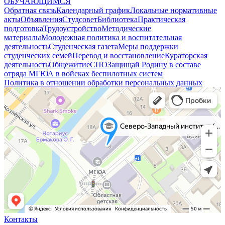
ОБУЧАЮЩИМСЯ
Обратная связь
Календарный график
Локальные нормативные
акты
Объявления
Студсовет
Библиотека
Практическая
подготовка
Трудоустройство
Методические
материалы
Молодежная политика и воспитательная
деятельность
Студенческая газета
Меры поддержки
студенческих семей
Перевод и восстановление
Кураторская
деятельность
Общежитие
СПО
Защищай Родину в составе
отряда МГЮА в войсках беспилотных систем
Политика в отношении обработки персональных данных
Контакты