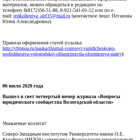
материалов, можно обращаться в редакцию по
телефону 8(8172)56-51-88, 8-921-541-01-12 или по e-
mail:
redkollegiya_alrf35@mail.ru
(контактное лицо: Пеганова
Юлия Александровна).
Правила оформления статей (ссылка:
http://vfmgua.ru/nauka/zhurnal-voprosyi-yuridicheskogo-
soobshhestva-vologodskoj-oblasti/pravila-oformleniya-statey
)
06 июля 2020 года
Вышел в свет четвертый номер журнала «Вопросы
юридического сообщества Вологодской области»
Уважаемые коллеги!
Северо-Западным институтом Университета имени О.Е.
Кутафина (МГЮА) совместно с Вологодским региональным