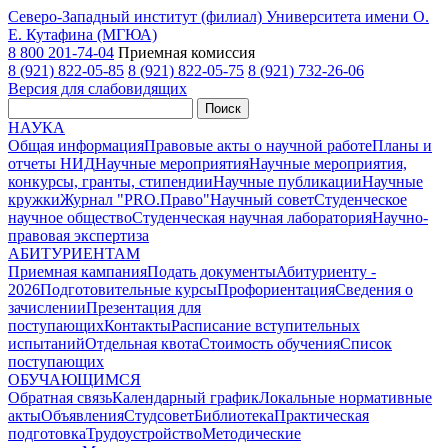
Северо-Западный институт (филиал) Университета имени О.
Е. Кутафина (МГЮА)
8 800 201-74-04
Приемная комиссия
8 (921) 822-05-85
8 (921) 822-05-75
8 (921) 732-26-06
Версия для слабовидящих
Поиск
НАУКА
Общая информация
Правовые акты о научной работе
Планы и
отчеты НИД
Научные мероприятия
Научные мероприятия,
конкурсы, гранты, стипендии
Научные публикации
Научные
кружки
Журнал "PRO.Право"
Научный совет
Студенческое
научное общество
Студенческая научная лаборатория
Научно-
правовая экспертиза
АБИТУРИЕНТАМ
Приемная кампания
Подать документы
Абитуриенту -
2026
Подготовительные курсы
Профориентация
Сведения о
зачислении
Презентация для
поступающих
Контакты
Расписание вступительных
испытаний
Отдельная квота
Стоимость обучения
Cписок
поступающих
ОБУЧАЮЩИМСЯ
Обратная связь
Календарный график
Локальные нормативные
акты
Объявления
Студсовет
Библиотека
Практическая
подготовка
Трудоустройство
Методические