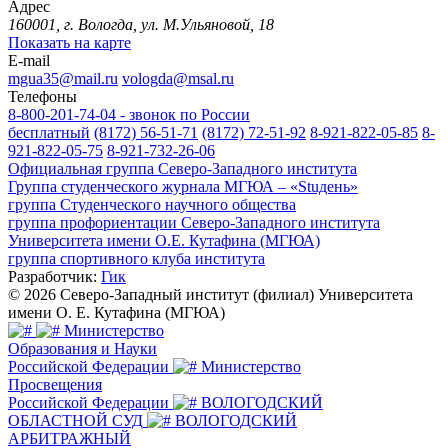
Адрес
160001, г. Вологда, ул. М.Ульяновой, 18
Показать на карте
E-mail
mgua35@mail.ru
vologda@msal.ru
Телефоны
8-800-201-74-04 - звонок по России
бесплатный
(8172) 56-51-71
(8172) 72-51-92
8-921-822-05-85
8-
921-822-05-75
8-921-732-26-06
Официальная группа Северо-Западного института
Группа студенческого журнала МГЮА – «Stuдень»
группа Студенческого научного общества
группа профориентации Северо-Западного института
Университета имени О.Е. Кутафина (МГЮА)
группа спортивного клуба института
Разработчик:
Гик
© 2026 Северо-Западный институт (филиал) Университета
имени О. Е. Кутафина (МГЮА)
Министерство
Образования и Науки
Российской Федерации
Министерство
Просвещения
Российской Федерации
ВОЛОГОДСКИЙ
ОБЛАСТНОЙ СУД
ВОЛОГОДСКИЙ
АРБИТРАЖНЫЙ