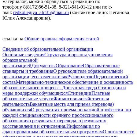
материалов, можно обращаться в редакцию по
телефону
8(8172)56-51-88
,
8-921-541-01-12
или по e-
mail:
redkollegiya_alrf35@mail.ru
(контактное лицо: Пеганова
Юлия Александровна).
ссылка на
Общие правила оформления статей
Сведения об образовательной организации
Основные сведения
Структура и органы управления
образовательной
организацией
Документы
Образование
Образовательные
стандарты и требования
О руководителе образовательной
организации, его заместителях
Руководство
Педагогический
состав
Материально-техническое обеспечение и оснащенность
образовательного процесса. Доступная среда
Стипендии и
меры поддержки обучающихся
Стипендии
Платные
образовательные услуги
Финансово-хозяйственная
деятельность
Вакантные места для приема (перевода)
обучающихся
О результатах приема по каждой профессии, по
каждой специальности среднего профессионального
образования
о результатах перевода, о результатах
восстановления и отчисления.
Информация по
адаптированным образовательным программам
О численности