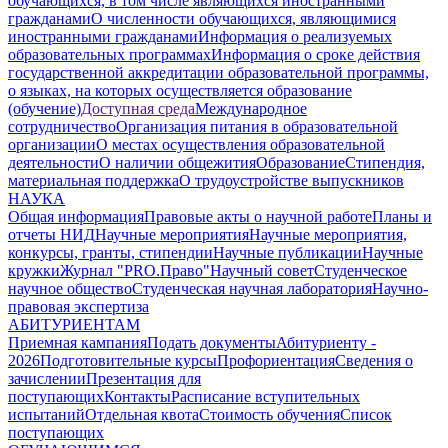
обучающихся, в том числе являющихся иностранными
гражданами
О численности обучающихся, являющимися
иностранными гражданами
Информация о реализуемых
образовательных программах
Информация о сроке действия
государственной аккредитации образовательной программы,
о языках, на которых осуществляется образование
(обучение)
Доступная среда
Международное
сотрудничество
Организация питания в образовательной
организации
О местах осуществления образовательной
деятельности
О наличии общежития
Образование
Стипендия,
материальная поддержка
О трудоустройстве выпускников
НАУКА
Общая информация
Правовые акты о научной работе
Планы и
отчеты НИД
Научные мероприятия
Научные мероприятия,
конкурсы, гранты, стипендии
Научные публикации
Научные
кружки
Журнал "PRO.Право"
Научный совет
Студенческое
научное общество
Студенческая научная лаборатория
Научно-
правовая экспертиза
АБИТУРИЕНТАМ
Приемная кампания
Подать документы
Абитуриенту -
2026
Подготовительные курсы
Профориентация
Сведения о
зачислении
Презентация для
поступающих
Контакты
Расписание вступительных
испытаний
Отдельная квота
Стоимость обучения
Cписок
поступающих