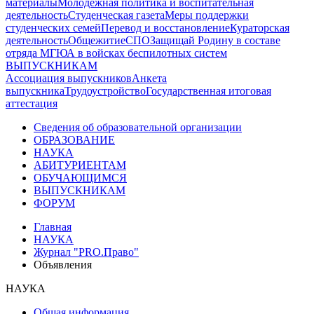
материалы
Молодежная политика и воспитательная
деятельность
Студенческая газета
Меры поддержки
студенческих семей
Перевод и восстановление
Кураторская
деятельность
Общежитие
СПО
Защищай Родину в составе
отряда МГЮА в войсках беспилотных систем
ВЫПУСКНИКАМ
Ассоциация выпускников
Анкета
выпускника
Трудоустройство
Государственная итоговая
аттестация
Сведения об образовательной организации
ОБРАЗОВАНИЕ
НАУКА
АБИТУРИЕНТАМ
ОБУЧАЮЩИМСЯ
ВЫПУСКНИКАМ
ФОРУМ
Главная
НАУКА
Журнал "PRO.Право"
Объявления
НАУКА
Общая информация