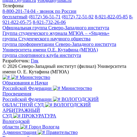
mgua35@mail.ru
vologda@msal.ru
Телефоны
8-800-201-74-04 - звонок по России
бесплатный
(8172) 56-51-71
(8172) 72-51-92
8-921-822-05-85
8-
921-822-05-75
8-921-732-26-06
Официальная группа Северо-Западного института
Группа студенческого журнала МГЮА – «Stuдень»
группа Студенческого научного общества
группа профориентации Северо-Западного института
Университета имени О.Е. Кутафина (МГЮА)
группа спортивного клуба института
Разработчик:
Гик
© 2026 Северо-Западный институт (филиал) Университета
имени О. Е. Кутафина (МГЮА)
Министерство
Образования и Науки
Российской Федерации
Министерство
Просвещения
Российской Федерации
ВОЛОГОДСКИЙ
ОБЛАСТНОЙ СУД
ВОЛОГОДСКИЙ
АРБИТРАЖНЫЙ
СУД
ПРОКУРАТУРА
Вологодской
области
Город Вологда
Администрация
Правительство