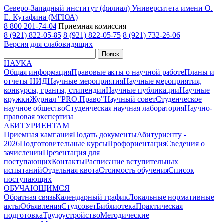
Северо-Западный институт (филиал) Университета имени О.
Е. Кутафина (МГЮА)
8 800 201-74-04
Приемная комиссия
8 (921) 822-05-85
8 (921) 822-05-75
8 (921) 732-26-06
Версия для слабовидящих
Поиск
НАУКА
Общая информация
Правовые акты о научной работе
Планы и
отчеты НИД
Научные мероприятия
Научные мероприятия,
конкурсы, гранты, стипендии
Научные публикации
Научные
кружки
Журнал "PRO.Право"
Научный совет
Студенческое
научное общество
Студенческая научная лаборатория
Научно-
правовая экспертиза
АБИТУРИЕНТАМ
Приемная кампания
Подать документы
Абитуриенту -
2026
Подготовительные курсы
Профориентация
Сведения о
зачислении
Презентация для
поступающих
Контакты
Расписание вступительных
испытаний
Отдельная квота
Стоимость обучения
Cписок
поступающих
ОБУЧАЮЩИМСЯ
Обратная связь
Календарный график
Локальные нормативные
акты
Объявления
Студсовет
Библиотека
Практическая
подготовка
Трудоустройство
Методические