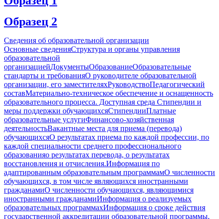
Образец 1
Образец 2
Сведения об образовательной организации
Основные сведения
Структура и органы управления
образовательной
организацией
Документы
Образование
Образовательные
стандарты и требования
О руководителе образовательной
организации, его заместителях
Руководство
Педагогический
состав
Материально-техническое обеспечение и оснащенность
образовательного процесса. Доступная среда
Стипендии и
меры поддержки обучающихся
Стипендии
Платные
образовательные услуги
Финансово-хозяйственная
деятельность
Вакантные места для приема (перевода)
обучающихся
О результатах приема по каждой профессии, по
каждой специальности среднего профессионального
образования
о результатах перевода, о результатах
восстановления и отчисления.
Информация по
адаптированным образовательным программам
О численности
обучающихся, в том числе являющихся иностранными
гражданами
О численности обучающихся, являющимися
иностранными гражданами
Информация о реализуемых
образовательных программах
Информация о сроке действия
государственной аккредитации образовательной программы,