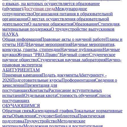
о языках, на которых осуществляется образование
(обучение)
Доступная среда
Международное
сотрудничество
Организация питания в образовательной
организации
О местах осуществления образовательной
деятельности
О наличии общежития
Образование
Стипендия,
материальная поддержка
О трудоустройстве выпускников
НАУКА
Общая информация
Правовые акты о научной работе
Планы и
отчеты НИД
Научные мероприятия
Научные мероприятия,
конкурсы, гранты, стипендии
Научные публикации
Научные
кружки
Журнал "PRO.Право"
Научный совет
Студенческое
научное общество
Студенческая научная лаборатория
Научно-
правовая экспертиза
АБИТУРИЕНТАМ
Приемная кампания
Подать документы
Абитуриенту -
2026
Подготовительные курсы
Профориентация
Сведения о
зачислении
Презентация для
поступающих
Контакты
Расписание вступительных
испытаний
Отдельная квота
Стоимость обучения
Cписок
поступающих
ОБУЧАЮЩИМСЯ
Обратная связь
Календарный график
Локальные нормативные
акты
Объявления
Студсовет
Библиотека
Практическая
подготовка
Трудоустройство
Методические
материалы
Молодежная политика и воспитательная