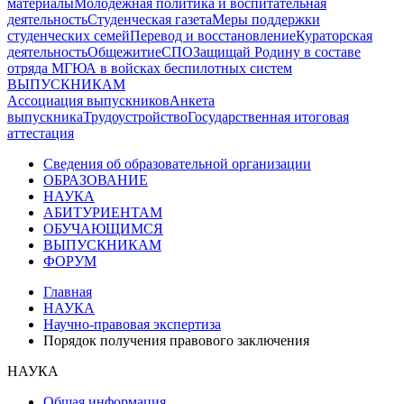
материалы
Молодежная политика и воспитательная
деятельность
Студенческая газета
Меры поддержки
студенческих семей
Перевод и восстановление
Кураторская
деятельность
Общежитие
СПО
Защищай Родину в составе
отряда МГЮА в войсках беспилотных систем
ВЫПУСКНИКАМ
Ассоциация выпускников
Анкета
выпускника
Трудоустройство
Государственная итоговая
аттестация
Сведения об образовательной организации
ОБРАЗОВАНИЕ
НАУКА
АБИТУРИЕНТАМ
ОБУЧАЮЩИМСЯ
ВЫПУСКНИКАМ
ФОРУМ
Главная
НАУКА
Научно-правовая экспертиза
Порядок получения правового заключения
НАУКА
Общая информация