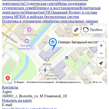
деятельность
Студенческая газета
Меры поддержки
студенческих семей
Перевод и восстановление
Кураторская
деятельность
Общежитие
СПО
Защищай Родину в составе
отряда МГЮА в войсках беспилотных систем
Политика в отношении обработки персональных данных
Контакты
Адрес
160001, г. Вологда, ул. М.Ульяновой, 18
Показать на карте
E-mail