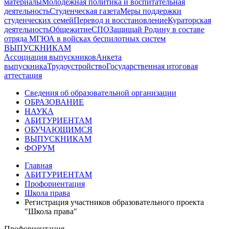
материалы
Молодежная политика и воспитательная
деятельность
Студенческая газета
Меры поддержки
студенческих семей
Перевод и восстановление
Кураторская
деятельность
Общежитие
СПО
Защищай Родину в составе
отряда МГЮА в войсках беспилотных систем
ВЫПУСКНИКАМ
Ассоциация выпускников
Анкета
выпускника
Трудоустройство
Государственная итоговая
аттестация
Сведения об образовательной организации
ОБРАЗОВАНИЕ
НАУКА
АБИТУРИЕНТАМ
ОБУЧАЮЩИМСЯ
ВЫПУСКНИКАМ
ФОРУМ
Главная
АБИТУРИЕНТАМ
Профориентация
Школа права
Регистрация участников образовательного проекта
"Школа права"
Профориентация