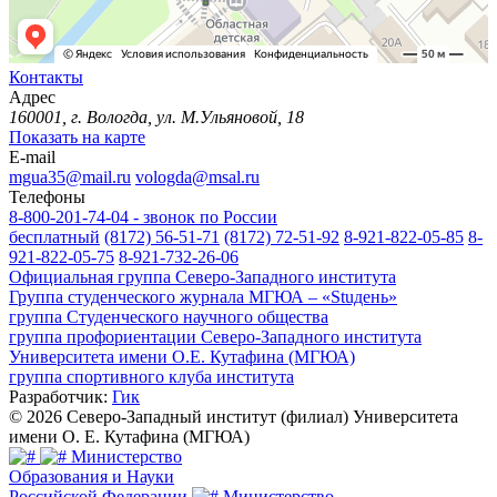
Контакты
Адрес
160001, г. Вологда, ул. М.Ульяновой, 18
Показать на карте
E-mail
mgua35@mail.ru
vologda@msal.ru
Телефоны
8-800-201-74-04 - звонок по России
бесплатный
(8172) 56-51-71
(8172) 72-51-92
8-921-822-05-85
8-
921-822-05-75
8-921-732-26-06
Официальная группа Северо-Западного института
Группа студенческого журнала МГЮА – «Stuдень»
группа Студенческого научного общества
группа профориентации Северо-Западного института
Университета имени О.Е. Кутафина (МГЮА)
группа спортивного клуба института
Разработчик:
Гик
© 2026 Северо-Западный институт (филиал) Университета
имени О. Е. Кутафина (МГЮА)
Министерство
Образования и Науки
Российской Федерации
Министерство