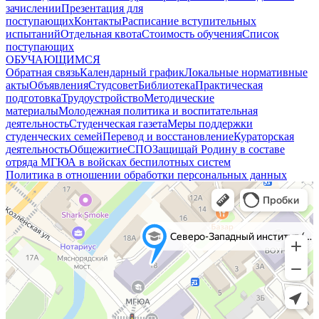
зачислении
Презентация для
поступающих
Контакты
Расписание вступительных
испытаний
Отдельная квота
Стоимость обучения
Cписок
поступающих
ОБУЧАЮЩИМСЯ
Обратная связь
Календарный график
Локальные нормативные
акты
Объявления
Студсовет
Библиотека
Практическая
подготовка
Трудоустройство
Методические
материалы
Молодежная политика и воспитательная
деятельность
Студенческая газета
Меры поддержки
студенческих семей
Перевод и восстановление
Кураторская
деятельность
Общежитие
СПО
Защищай Родину в составе
отряда МГЮА в войсках беспилотных систем
Политика в отношении обработки персональных данных