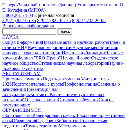
Северо-Западный институт (филиал) Университета имени О.
Е. Кутафина (МГЮА)
8 800 201-74-04
Приемная комиссия
8 (921) 822-05-85
8 (921) 822-05-75
8 (921) 732-26-06
Версия для слабовидящих
Поиск
НАУКА
Общая информация
Правовые акты о научной работе
Планы и
отчеты НИД
Научные мероприятия
Научные мероприятия,
конкурсы, гранты, стипендии
Научные публикации
Научные
кружки
Журнал "PRO.Право"
Научный совет
Студенческое
научное общество
Студенческая научная лаборатория
Научно-
правовая экспертиза
АБИТУРИЕНТАМ
Приемная кампания
Подать документы
Абитуриенту -
2026
Подготовительные курсы
Профориентация
Сведения о
зачислении
Презентация для
поступающих
Контакты
Расписание вступительных
испытаний
Отдельная квота
Стоимость обучения
Cписок
поступающих
ОБУЧАЮЩИМСЯ
Обратная связь
Календарный график
Локальные нормативные
акты
Объявления
Студсовет
Библиотека
Практическая
подготовка
Трудоустройство
Методические