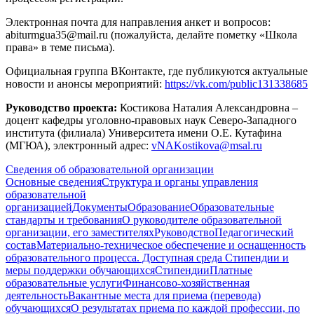
Электронная почта для направления анкет и вопросов:
abiturmgua35@mail.ru (пожалуйста, делайте пометку «Школа
права» в теме письма).
Официальная группа ВКонтакте, где публикуются актуальные
новости и анонсы мероприятий:
https://vk.com/public131338685
Руководство проекта:
Костикова Наталия Александровна –
доцент кафедры уголовно-правовых наук Северо-Западного
института (филиала) Университета имени О.Е. Кутафина
(МГЮА), электронный адрес:
vNAKostikova@msal.ru
Сведения об образовательной организации
Основные сведения
Структура и органы управления
образовательной
организацией
Документы
Образование
Образовательные
стандарты и требования
О руководителе образовательной
организации, его заместителях
Руководство
Педагогический
состав
Материально-техническое обеспечение и оснащенность
образовательного процесса. Доступная среда
Стипендии и
меры поддержки обучающихся
Стипендии
Платные
образовательные услуги
Финансово-хозяйственная
деятельность
Вакантные места для приема (перевода)
обучающихся
О результатах приема по каждой профессии, по