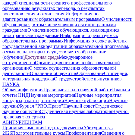
каждой специальности среднего профессионального
образования
о результатах перевода, о результатах
восстановления и отчисления.
Информация по
адаптированным образовательным программам
О численности
обучающихся, в том числе являющихся иностранными
гражданами
О численности обучающихся, являющимися
иностранными гражданами
Информация о реализуемых
образовательных программах
Информация о сроке действия
государственной аккредитации образовательной программы,
о языках, на которых осуществляется образование
(обучение)
Доступная среда
Международное
сотрудничество
Организация питания в образовательной
организации
О местах осуществления образовательной
деятельности
О наличии общежития
Образование
Стипендия,
материальная поддержка
О трудоустройстве выпускников
НАУКА
Общая информация
Правовые акты о научной работе
Планы и
отчеты НИД
Научные мероприятия
Научные мероприятия,
конкурсы, гранты, стипендии
Научные публикации
Научные
кружки
Журнал "PRO.Право"
Научный совет
Студенческое
научное общество
Студенческая научная лаборатория
Научно-
правовая экспертиза
АБИТУРИЕНТАМ
Приемная кампания
Подать документы
Абитуриенту -
2026
Подготовительные курсы
Профориентация
Сведения о