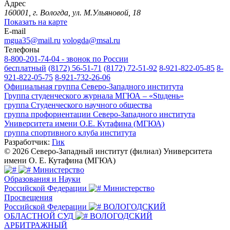
Адрес
160001, г. Вологда, ул. М.Ульяновой, 18
Показать на карте
E-mail
mgua35@mail.ru
vologda@msal.ru
Телефоны
8-800-201-74-04 - звонок по России
бесплатный
(8172) 56-51-71
(8172) 72-51-92
8-921-822-05-85
8-
921-822-05-75
8-921-732-26-06
Официальная группа Северо-Западного института
Группа студенческого журнала МГЮА – «Stuдень»
группа Студенческого научного общества
группа профориентации Северо-Западного института
Университета имени О.Е. Кутафина (МГЮА)
группа спортивного клуба института
Разработчик:
Гик
© 2026 Северо-Западный институт (филиал) Университета
имени О. Е. Кутафина (МГЮА)
Министерство
Образования и Науки
Российской Федерации
Министерство
Просвещения
Российской Федерации
ВОЛОГОДСКИЙ
ОБЛАСТНОЙ СУД
ВОЛОГОДСКИЙ
АРБИТРАЖНЫЙ