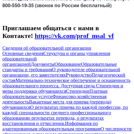
800-550-19-35
(звонок по России бесплатный)
Приглашаем общаться с нами в
Контакте!
https://vk.com/prof_msal_vf
Сведения об образовательной организации
Основные сведения
Структура и органы управления
образовательной
организацией
Документы
Образование
Образовательные
стандарты и требования
О руководителе образовательной
организации, его заместителях
Руководство
Педагогический
состав
Материально-техническое обеспечение и оснащенность
образовательного процесса. Доступная среда
Стипендии и
меры поддержки обучающихся
Стипендии
Платные
образовательные услуги
Финансово-хозяйственная
деятельность
Вакантные места для приема (перевода)
обучающихся
О результатах приема по каждой профессии, по
каждой специальности среднего профессионального
образования
о результатах перевода, о результатах
восстановления и отчисления.
Информация по
адаптированным образовательным программам
О численности