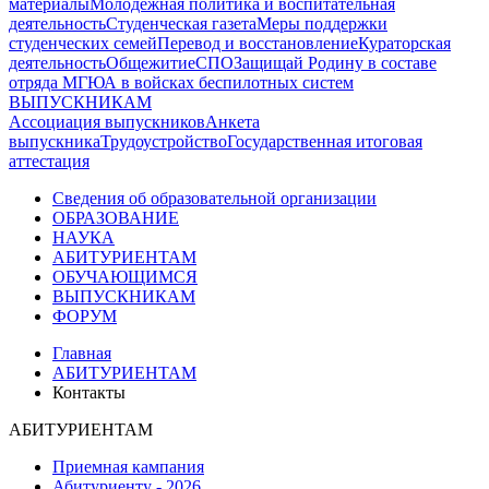
материалы
Молодежная политика и воспитательная
деятельность
Студенческая газета
Меры поддержки
студенческих семей
Перевод и восстановление
Кураторская
деятельность
Общежитие
СПО
Защищай Родину в составе
отряда МГЮА в войсках беспилотных систем
ВЫПУСКНИКАМ
Ассоциация выпускников
Анкета
выпускника
Трудоустройство
Государственная итоговая
аттестация
Сведения об образовательной организации
ОБРАЗОВАНИЕ
НАУКА
АБИТУРИЕНТАМ
ОБУЧАЮЩИМСЯ
ВЫПУСКНИКАМ
ФОРУМ
Главная
АБИТУРИЕНТАМ
Контакты
АБИТУРИЕНТАМ
Приемная кампания
Абитуриенту - 2026