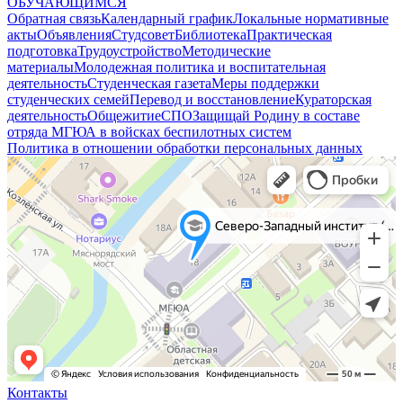
ОБУЧАЮЩИМСЯ
Обратная связь
Календарный график
Локальные нормативные
акты
Объявления
Студсовет
Библиотека
Практическая
подготовка
Трудоустройство
Методические
материалы
Молодежная политика и воспитательная
деятельность
Студенческая газета
Меры поддержки
студенческих семей
Перевод и восстановление
Кураторская
деятельность
Общежитие
СПО
Защищай Родину в составе
отряда МГЮА в войсках беспилотных систем
Политика в отношении обработки персональных данных
Контакты